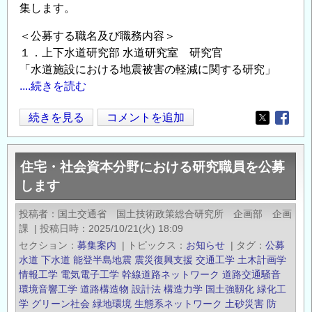
集します。
期）
を
～
新
＜公募する職名及び職務内容＞
の
た
１．上下水道研究部 水道研究室 研究官
に
「水道施設における地震被害の軽減に関する研究」
募
....続きを読む
集
住
続きを見る
コメントを追加
し
Opens in
Opens
宅・
ま
社
す
住宅・社会資本分野における研究職員を公募
会
～
します
資
任
本
期
投稿者
国土交通省 国土技術政策総合研究所 企画部 企画
分
付
課
|
投稿日時
2025/10/21(火) 18:09
野
研
セクション
募集案内
|
トピックス
お知らせ
|
タグ
公募
の
究
水道
下水道
能登半島地震
震災復興支援
交通工学
土木計画学
研
情報工学
電気電子工学
幹線道路ネットワーク
道路交通騒音
員
環境音響工学
道路構造物
設計法
構造力学
国土強靱化
緑化工
究
の
学
グリーン社会
緑地環境
生態系ネットワーク
土砂災害
防
課
公