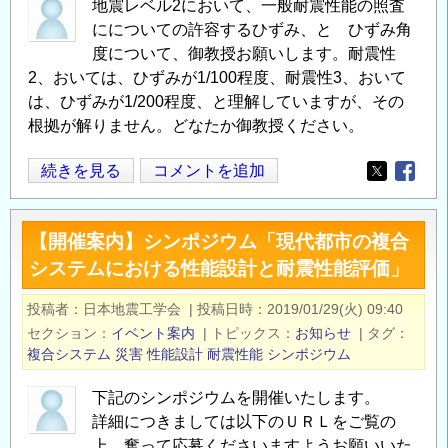
し
地震レベル2において、一般耐震性能の照査
部
にについての許容するひずみ、と ひずみ角
の
度について、御教授お願いします。耐震性
不
2、おいては、ひずみが1/100程度、耐震性3、おいて
は、ひずみが1/200程度、と理解していますが、その
足
根拠が解りません。どなたか御教授ください。
せ
ん
耐
続きを見る
コメントを追加
断
Opens in
Opens
震
耐
性
力
【開催案内】シンポジウム「現代都市の複合
能
の
システムにおける性能設計と耐震性能評価」
2，
算
3
出
投稿者
日本地震工学会
|
投稿日時
2019/01/29(火) 09:40
許
に
セクション
イベント案内
|
トピックス
お知らせ
|
タグ
容
つ
複合システム
災害
性能設計
耐震性能
シンポジウム
ひ
い
ず
下記のシンポジウムを開催いたします。
て
み、
詳細につきましては以下のＵＲＬをご覧の
の
ひ
上、奮って応募くださいますようお願いいた