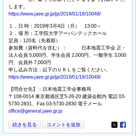
します。
ず
https://www.jaee.gr.jp/jp/2019/01/18/10048/
み
角
１．日 時：2019年3月4日（月） 13:00～
度
２．場 所：工学院大学アーバンテックホール
の
定員：120名（先着順）
参加費（資料代を含む）： 日本地震工学会 正・
法人会員 5,000円、学生会員 2,000円、一般学生 3,000
円、会員外 7,000円
申し込み方法：以下のＵＲＬをご覧ください。
https://www.jaee.gr.jp/jp/2019/01/18/10048/
【問合せ先】：日本地震工学会事務局
〒108-0014 東京都港区芝5-26-20 建築会館内 電話 03-
5730-2831、Fax 03-5730-2830 電子メール
office@general.jaee.gr.jp
【開
続きを見る
コメントを追加
Opens in
Opens
催