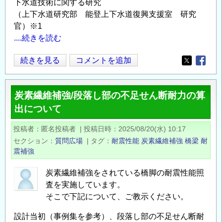
下水道技術に関する研究
～
（上下水道研究部 能登上下水道復興支援室 研究
任
官）※1
期
....続きを読む
付
住
続きを見る
コメントを追加
研
Opens in
Opens
宅・
究
社
員
炭素繊維補強/段落し部の不足せん断耐力の算
会
の
出について
資
公
本
募
投稿者
匿名投稿者
|
投稿日時
2025/08/20(水) 10:17
分
（令
セクション
質問広場
|
タグ
耐震性能
炭素繊維補強
橋梁
耐
野
和
震補強
に
８
お
年
炭素繊維補強をされている橋脚の耐震性能照
け
度
査を実施しています。
る
そこで下記について、ご教示ください。
第
研
１
設計当初（事例集を参考）、段落し部の不足せん断耐
究
期）