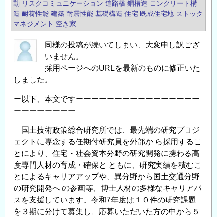
動
リスクコミュニケーション
道路橋
鋼構造
コンクリート構
造
耐荷性能
建築
耐震性能
基礎構造
住宅
既成住宅地
ストック
マネジメント
空き家
同様の投稿が続いてしまい、大変申し訳ござ
いません。
採用ページへのURLを最新のものに修正いた
しました。
ー以下、本文ですーーーーーーーーーーーーーーーー
ーーーーーーーー
国土技術政策総合研究所では、最先端の研究プロジ
ェクトに専念する任期付研究員を外部か ら採用するこ
とにより、住宅・社会資本分野の研究開発に携わる高
度専門人材の育成・確保と ともに、研究実績を積むこ
とによるキャリアアップや、異分野から国土交通分野
の研究開発へ の参画等、博士人材の多様なキャリアパ
スを支援しています。令和7年度は１０件の研究課題
を３期に分けて募集し、応募いただいた方の中から５