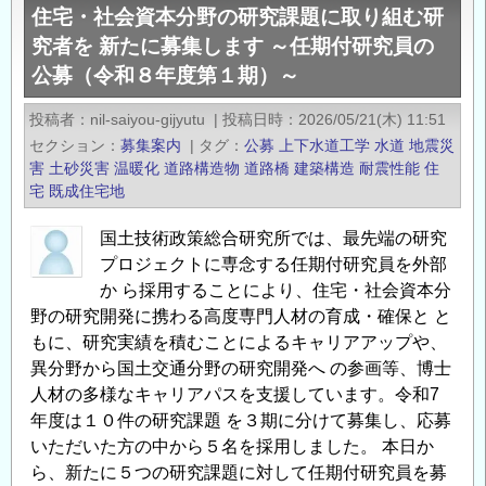
す
住宅・社会資本分野の研究課題に取り組む研
会
～
究者を 新たに募集します ～任期付研究員の
資
任
公募（令和８年度第１期）～
本
期
分
付
投稿者
nil-saiyou-gijyutu
|
投稿日時
2026/05/21(木) 11:51
野
セクション
研
募集案内
|
タグ
公募
上下水道工学
水道
地震災
の
害
土砂災害
温暖化
道路構造物
道路橋
建築構造
耐震性能
住
究
研
宅
既成住宅地
員
究
の
課
国土技術政策総合研究所では、最先端の研究
公
プロジェクトに専念する任期付研究員を外部
題
募
か ら採用することにより、住宅・社会資本分
に
（令
野の研究開発に携わる高度専門人材の育成・確保と と
取
和
もに、研究実績を積むことによるキャリアアップや、
り
８
異分野から国土交通分野の研究開発へ の参画等、博士
組
年
人材の多様なキャリアパスを支援しています。令和7
む
度
年度は１０件の研究課題 を３期に分けて募集し、応募
研
第
いただいた方の中から５名を採用しました。 本日か
究
１
ら、新たに５つの研究課題に対して任期付研究員を募
者