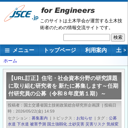
メ
イ
ン
このサイトは土木学会が運営する土木技
コ
術者のための情報交流サイトです。
ン
検
テ
索
ン
メインナビゲーション
メニュー
トップページ
利用案内
土木
>
ツ
に
パ
ホーム
移
ン
動
く
【URL訂正】住宅・社会資本分野の研究課題
ず
に取り組む研究者を 新たに募集します～任期
付研究員の公募（令和８年度第１期）～
投稿者
国土交通省国土技術政策総合研究所企画課
|
投稿日
時
2026/05/22(金) 14:59
セクション
募集案内
|
トピックス
お知らせ
|
タグ
公募
水道
下水道
被害予測
国土強靱化
土砂災害
災害リスク
気候変