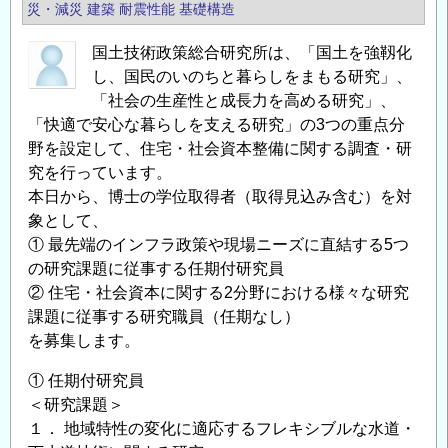
災・減災
建築
耐震性能
基礎構造
題
募
に
（令
国土技術政策総合研究所は、「国土を強靱化
取
和
し、国民のいのちと暮らしをまもる研究」、
り
８
「社会の生産性と成長力を高める研究」、
組
年
「快適で安心な暮らしを支える研究」の3つの重点分
む
野を設定して、住宅・社会資本整備に関する調査・研
度
研
究を行っています。
第
究
本日から、博士の学位取得者（取得見込み含む）を対
１
象として、
者
期）
① 最先端のインフラ政策や現場ニーズに直結する5つ
を
～
の研究課題に従事する任期付研究員
新
の
② 住宅・社会資本に関する2分野における様々な研究
た
課題に従事する研究職員（任期なし）
に
を募集します。
募
集
① 任期付研究員
し
＜研究課題＞
ま
１． 地域特性の変化に適応するフレキシブルな水道・
す