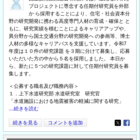
課
プロジェクトに専念する任期付研究員を外部
題
か ら採用することにより、住宅・社会資本分
に
野の研究開発に携わる高度専門人材の育成・確保と と
取
もに、研究実績を積むことによるキャリアアップや、
り
異分野から国土交通分野の研究開発へ の参画等、博士
組
人材の多様なキャリアパスを支援しています。令和7
む
年度は１０件の研究課題 を３期に分けて募集し、応募
研
いただいた方の中から５名を採用しました。 本日か
究
ら、新たに５つの研究課題に対して任期付研究員を募
者
集します。
を
＜公募する職名及び職務内容＞
新
１．上下水道研究部 水道研究室 研究官
た
「水道施設における地震被害の軽減に関する研究」
に
....続きを読む
募
集
住
続きを見る
コメントを追加
Opens in
Opens
し
宅・
ま
社