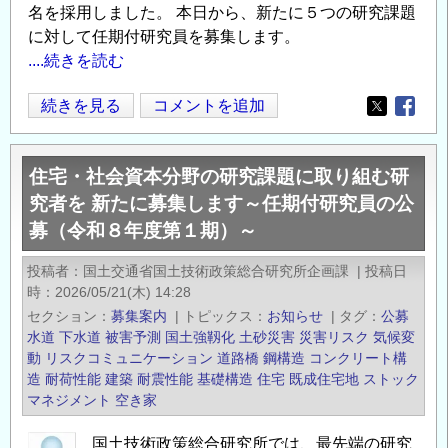
名を採用しました。 本日から、新たに５つの研究課題
に対して任期付研究員を募集します。
....続きを読む
【URL
続きを見る
コメントを追加
Opens in
Opens
訂
正】
住宅・社会資本分野の研究課題に取り組む研
住
究者を 新たに募集します～任期付研究員の公
宅・
募（令和８年度第１期）～
社
会
投稿者
国土交通省国土技術政策総合研究所企画課
|
投稿日
資
時
2026/05/21(木) 14:28
本
セクション
募集案内
|
トピックス
お知らせ
|
タグ
公募
分
水道
下水道
被害予測
国土強靱化
土砂災害
災害リスク
気候変
野
動
リスクコミュニケーション
道路橋
鋼構造
コンクリート構
造
耐荷性能
建築
耐震性能
基礎構造
住宅
既成住宅地
ストック
の
マネジメント
空き家
研
究
国土技術政策総合研究所では、最先端の研究