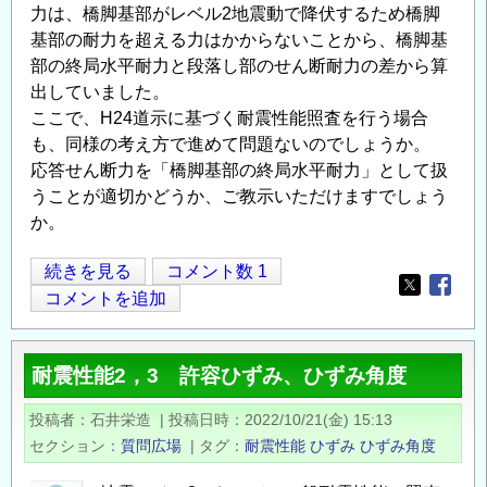
力は、橋脚基部がレベル2地震動で降伏するため橋脚
職
～
基部の耐力を超える力はかからないことから、橋脚基
員
の
部の終局水平耐力と段落し部のせん断耐力の差から算
を
出していました。
公
ここで、H24道示に基づく耐震性能照査を行う場合
募
も、同様の考え方で進めて問題ないのでしょうか。
し
応答せん断力を「橋脚基部の終局水平耐力」として扱
ま
うことが適切かどうか、ご教示いただけますでしょう
す
か。
の
炭
続きを見る
コメント数 1
Opens in
Opens
素
コメントを追加
繊
維
耐震性能2，3 許容ひずみ、ひずみ角度
補
強/
投稿者
石井栄造
|
投稿日時
2022/10/21(金) 15:13
段
セクション
質問広場
|
タグ
耐震性能
ひずみ
ひずみ角度
落