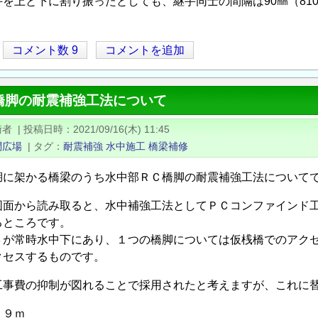
を上と下に割り振ったとしても、継手同士の間隔は90㎜（810－
コメント数 9
コメントを追加
橋脚の耐震補強工法について
術者
|
投稿日時
2021/09/16(木) 11:45
問広場
|
タグ
耐震補強
水中施工
橋梁補修
湖に架かる橋梁のうち水中部ＲＣ橋脚の耐震補強工法について
図面から読み取ると、水中補強工法としてＰＣコンファインド
るところです。
３が常時水中下にあり、１つの橋脚については仮桟橋でのアク
クセスするものです。
工事費の抑制が図れることで採用されたと考えますが、これに
２９ｍ