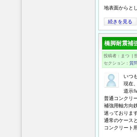
地表面からと
耐
続きを見る
震
設
橋脚耐震補
計
で
投稿者
まつ
|
の
セクション
質
地
盤
いつ
の
現在
評
道示
価
普通コンクリ
補強用軸方向
に
迷っておりま
つ
通常のケースと
い
コンクリート用
て
の