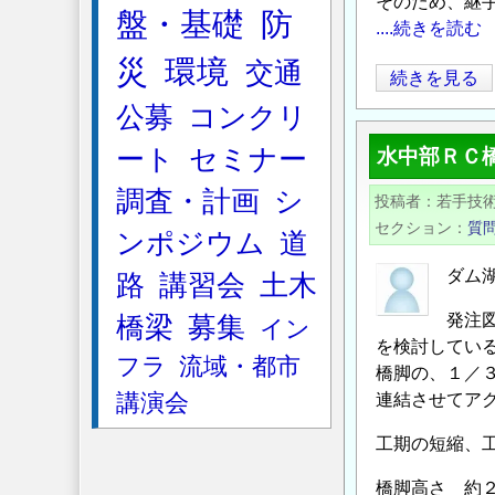
そのため、継手
耐
盤・基礎
防
....続きを読む
力
の
災
環境
交通
【配
続きを見る
算
筋】
公募
コンクリ
出
継
に
ート
セミナー
水中部ＲＣ
手
つ
同
調査・計画
シ
い
投稿者
若手技
士
セクション
て
質
ンポジウム
道
の
の
間
ダム
路
講習会
土木
隔
発注
橋梁
募集
イン
に
を検討してい
つ
フラ
流域・都市
橋脚の、１／
い
講演会
連結させてア
て
の
工期の短縮、
橋脚高さ 約