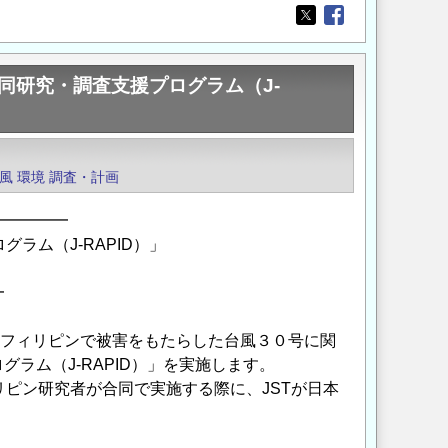
Opens in a new wi
Opens in a new
同研究・調査支援プログラム（J-
風
環境
調査・計画
━━━━━
ラム（J-RAPID）」
━
年にフィリピンで被害をもたらした台風３０号に関
ラム（J-RAPID）」を実施します。
ピン研究者が合同で実施する際に、JSTが日本