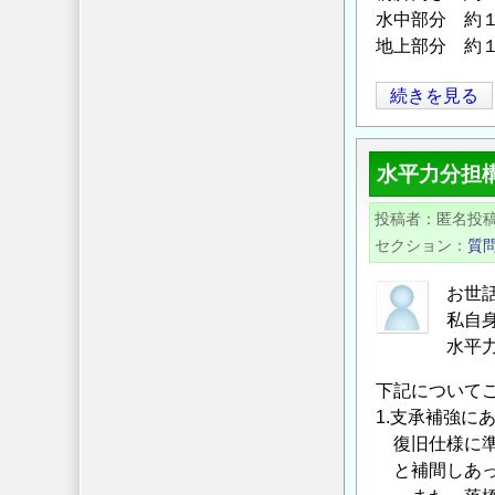
水中部分 約
地上部分 約
水
続きを見る
中
部
水平力分担
Ｒ
Ｃ
投稿者
匿名投
橋
セクション
質
脚
の
お世
耐
私自
震
水平
補
下記について
強
1.支承補強に
工
復旧仕様に準
法
と補間しあっ
に