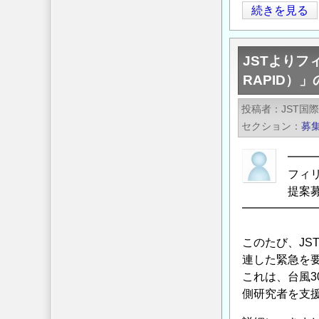
橋
続きを見る
脚
耐
JSTよりフ
震
RAPID）
補
強
投稿者
JST国
で
セクション
募
エ
ポ
━━
キ
フィリ
シ
提
樹
━━━━━━
脂
塗
このたび、JS
連した緊急を要
装
これは、台風3
鉄
側研究者を支
筋
を