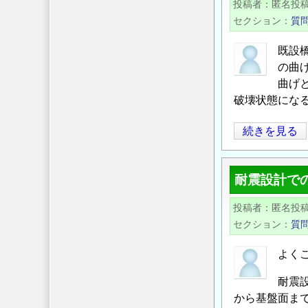
投稿者
匿名投
構
セクション
質
造
に
既設
つ
の曲
い
曲げ
て
破壊状態にな
の
既
続きを見る
設
橋
耐震設計で
梁
の
投稿者
匿名投
耐
セクション
質
震
補
よく
強
耐震
の
から基盤面ま