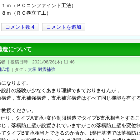
１１ｍ（ＰＣコンファインド工法）
１８ｍ（ＲＣ巻立て工）
コメント数 4
コメントを追加
構造について
稿者
|
投稿日時
2021/08/26(木) 11:46
問広場
|
タグ
支承
耐震補強
話になります。
身設計の経験が少なくあまり理解できておりませんが，
力構造，支承補強構造，支承補完構造はすべて同じ機能を有す
ご教授ください。
あたり，タイプA支承+変位制限構造でタイプB支承相当とする
じ，落橋防止壁が設置されていますがこの落橋防止壁を変位制
てタイプB支承相当とできるのか否か。(現行基準では落橋防止