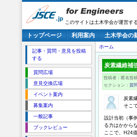
メ
イ
ン
このサイトは土木学会が運営す
コ
ン
メインナビゲーション
トップページ
利用案内
土木学会の
テ
パ
ホーム
ン
記事・質問・意見を投稿
ツ
ン
する
に
く
炭素繊維補
移
セ
ず
質問広場
動
投稿者
匿名投
ク
意見交換広場
セクション
質
シ
イベント案内
ョ
炭素
ン
募集案内
そこ
一般記事
設計当初（事
る力はかから
ブックレビュー
ここで、H2