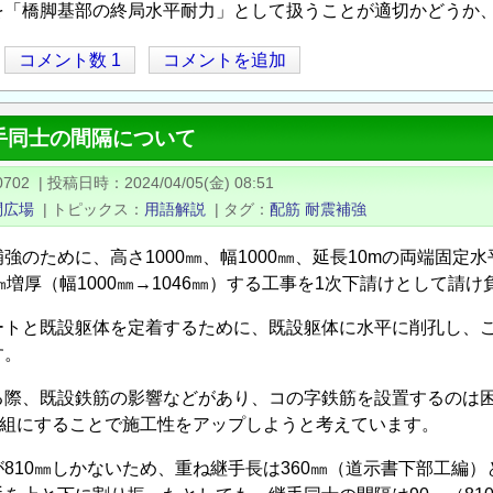
を「橋脚基部の終局水平耐力」として扱うことが適切かどうか
コメント数 1
コメントを追加
手同士の間隔について
0702
|
投稿日時
2024/04/05(金) 08:51
問広場
|
トピックス
用語解説
|
タグ
配筋
耐震補強
強のために、高さ1000㎜、幅1000㎜、延長10mの両端固
㎜増厚（幅1000㎜→1046㎜）する工事を1次下請けとして請
トと既設躯体を定着するために、既設躯体に水平に削孔し、この
す。
る際、既設鉄筋の影響などがあり、コの字鉄筋を設置するのは
1組にすることで施工性をアップしようと考えています。
810㎜しかないため、重ね継手長は360㎜（道示書下部工編）