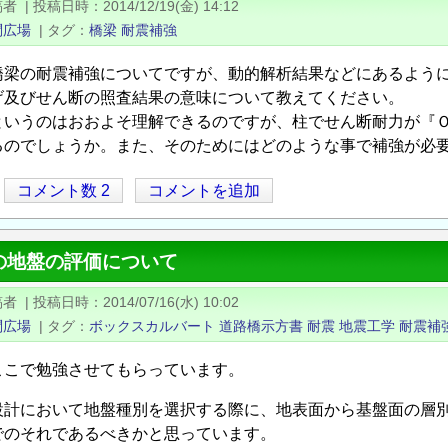
稿者
|
投稿日時
2014/12/19(金) 14:12
問広場
|
タグ
橋梁
耐震補強
橋梁の耐震補強についてですが、動的解析結果などにあるよう
げ及びせん断の照査結果の意味について教えてください。
というのはおおよそ理解できるのですが、柱でせん断耐力が『
るのでしょうか。また、そのためにはどのような事で補強が必
コメント数 2
コメントを追加
の地盤の評価について
稿者
|
投稿日時
2014/07/16(水) 10:02
問広場
|
タグ
ボックスカルバート
道路橋示方書
耐震
地震工学
耐震補
ここで勉強させてもらっています。
設計において地盤種別を選択する際に、地表面から基盤面の層
でのそれであるべきかと思っています。