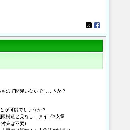
Opens in a new wi
Opens in a new
るもので間違いないでしょうか？
ことが可能でしょうか？
限構造と見なし，タイプA支承
対策は不要)