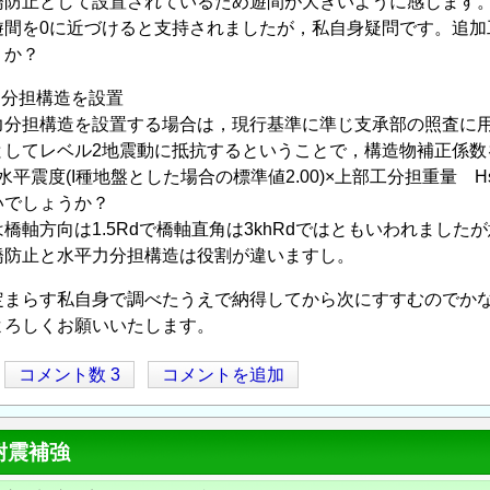
止として設置されているため遊間が大きいように感じます。
間を0に近づけると支持されましたが，私自身疑問です。追加
か？
力分担構造を設置
分担構造を設置する場合は，現行基準に準じ支承部の照査に用
てレベル2地震動に抵抗するということで，構造物補正係数を0
平震度(I種地盤とした場合の標準値2.00)×上部工分担重量 Hs=
でしょうか？
方向は1.5Rdで橋軸直角は3khRdではともいわれました
防止と水平力分担構造は役割が違いますし。
まらす私自身で調べたうえで納得してから次にすすむのでかな
ろしくお願いいたします。
コメント数 3
コメントを追加
耐震補強