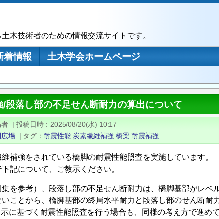
る土木技術者のための情報交流サイトです。
新着情報
土木学会ホームページ
強/段落し部の不足せん断耐力の算出について
稿者
|
投稿日時
2025/08/20(水) 10:17
問広場
|
タグ
耐震性能
炭素繊維補強
橋梁
耐震補強
繊維補強をされている橋脚の耐震性能照査を実施しています。
で下記について、ご教示ください。
例集を参考）、段落し部の不足せん断耐力は、橋脚基部がレベル
ないことから、橋脚基部の終局水平耐力と段落し部のせん断耐
4道示に基づく耐震性能照査を行う場合も、同様の考え方で進め