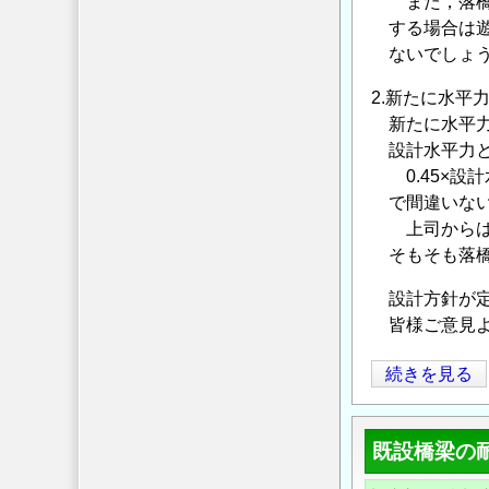
また，落橋防
つ
する場合は遊
い
ないでしょう
て
の
2.新たに水平
新たに水平力
設計水平力とし
0.45×設計水
で間違いない
上司からは橋軸
そもそも落橋
設計方針が定
皆様ご意見よ
水
続きを見る
平
力
既設橋梁の
分
担