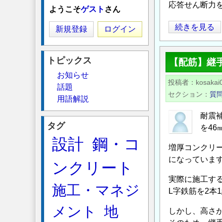
応答せん断力
ようこそ
ゲスト
さん
炭
続きを見る
新規登録
ログイン
素
繊
トピックス
【配筋】継
維
お知らせ
補
投稿者
kosakai
話題
強/
セクション
質
用語解説
段
落
耐震補
タグ
し
を46
部
設計
鋼・コ
増厚コンクリー
の
になっていま
ンクリート
不
足
実際に施工す
施工・マネジ
せ
L字鉄筋を2本
ん
メント
地
しかし、高さが
断