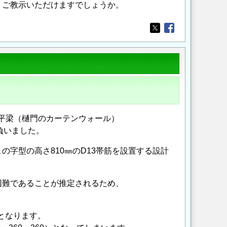
、ご教示いただけますでしょうか。
Opens in a new wi
Opens in a new
定水平梁（樋門のカーテンウォール）
け負いました。
字型の高さ810㎜のD13帯筋を設置する設計
困難であることが推定されるため、
となります。