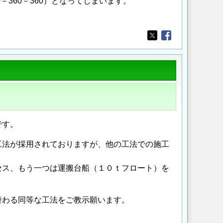
360－360）となってしまいます。
Opens in a new wi
Opens in a new
です。
工法が採用されておりますが、他の工法での施工
セス、もう一つは運搬台船（１０ｔフロート）を
替わる同等な工法をご教示願います。