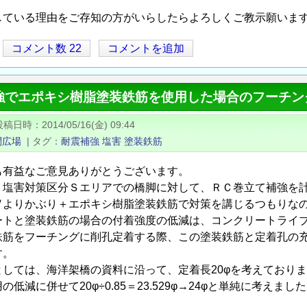
している理由をご存知の方がいらしたらよろしくご教示願いま
コメント数 22
コメントを追加
強でエポキシ樹脂塗装鉄筋を使用した場合のフーチン
投稿日時
2014/05/16(金) 09:44
問広場
|
タグ
耐震補強
塩害
塗装鉄筋
も有益なご意見ありがとうございます。
、塩害対策区分Ｓエリアでの橋脚に対して、ＲＣ巻立て補強を
Ⅳよりかぶり＋エポキシ樹脂塗装鉄筋で対策を講じるつもりな
ートと塗装鉄筋の場合の付着強度の低減は、コンクリートライブ
鉄筋をフーチングに削孔定着する際、この塗装鉄筋と定着孔の
す。
しては、海洋架橋の資料に沿って、定着長20φを考えておりま
の低減に併せて20φ÷0.85＝23.529φ→24φと単純に考え