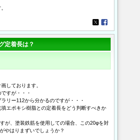
す。
Opens in a new wi
Opens in a new
グ定着長は？
計画しております。
のですが・・・
ラリー112から分かるのですが・・・
充填エポキシ樹脂との定着長をどう判断すべきか
すが、塗装鉄筋を使用しての場合、この20φを対
ましたがやはりまずいでしょうか？