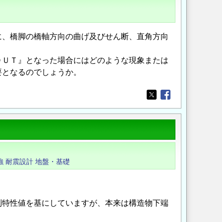
に、橋脚の橋軸方向の曲げ及びせん断、直角方向
ＯＵＴ』となった場合にはどのような現象または
要となるのでしょうか。
Opens in a new wi
Opens in a new
強
耐震設計
地盤・基礎
別特性値を基にしていますが、本来は構造物下端