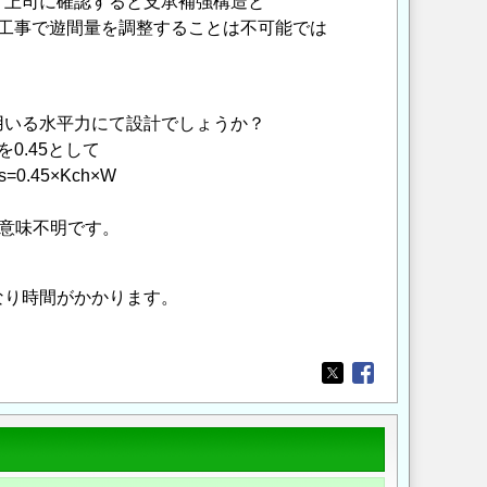
上司に確認すると支承補強構造と
工事で遊間量を調整することは不可能では
いる水平力にて設計でしょうか？
.45として
0.45×Kch×W
が意味不明です。
り時間がかかります。
Opens in a new wi
Opens in a new