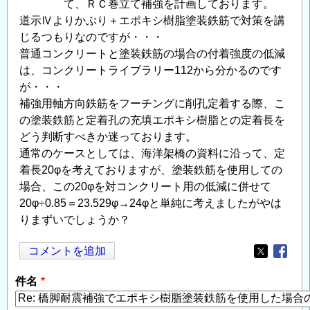
て、ＲＣ巻立て補強を計画しております。
道示Ⅳよりかぶり＋エポキシ樹脂塗装鉄筋で対策を講
じるつもりなのですが・・・
普通コンクリートと塗装鉄筋の場合の付着強度の低減
は、コンクリートライブラリー112から分かるのです
が・・・
補強用軸方向鉄筋をフーチングに削孔定着する際、こ
の塗装鉄筋と定着孔の充填エポキシ樹脂との定着長を
どう判断すべきか迷っております。
通常のケースとしては、海洋架橋の資料に沿って、定
着長20φを考えておりますが、塗装鉄筋を使用しての
場合、この20φを対コンクリート用の低減に併せて
20φ÷0.85＝23.529φ→24φと単純に考えましたがやは
りまずいでしょうか？
コメントを追加
Opens in
Opens
件名