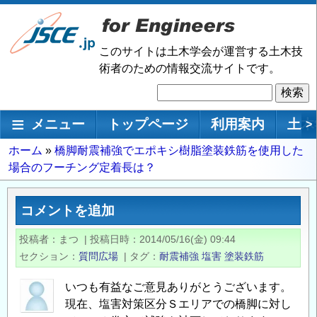
メ
イ
ン
このサイトは土木学会が運営する土木技
コ
術者のための情報交流サイトです。
ン
検
テ
索
ン
メインナビゲーション
メニュー
トップページ
利用案内
土木
>
ツ
に
パ
ホーム
橋脚耐震補強でエポキシ樹脂塗装鉄筋を使用した
移
場合のフーチング定着長は？
ン
動
く
ず
コメントを追加
投稿者
まつ
|
投稿日時
2014/05/16(金) 09:44
セクション
質問広場
|
タグ
耐震補強
塩害
塗装鉄筋
いつも有益なご意見ありがとうございます。
現在、塩害対策区分Ｓエリアでの橋脚に対し