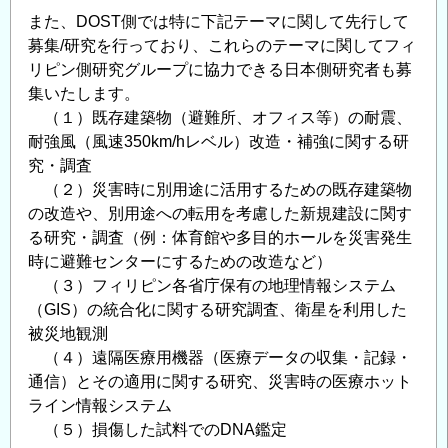
また、DOST側では特に下記テーマに関して先行して
募集/研究を行っており、これらのテーマに関してフィ
リピン側研究グループに協力できる日本側研究者も募
集いたします。
（１）既存建築物（避難所、オフィス等）の耐震、
耐強風（風速350km/hレベル）改造・補強に関する研
究・調査
（２）災害時に別用途に活用するための既存建築物
の改造や、別用途への転用を考慮した新規建設に関す
る研究・調査（例：体育館や多目的ホールを災害発生
時に避難センターにするための改造など）
（３）フィリピン各省庁保有の地理情報システム
（GIS）の統合化に関する研究調査、衛星を利用した
被災地観測
（４）遠隔医療用機器（医療データの収集・記録・
通信）とその適用に関する研究、災害時の医療ホット
ライン情報システム
（５）損傷した試料でのDNA鑑定