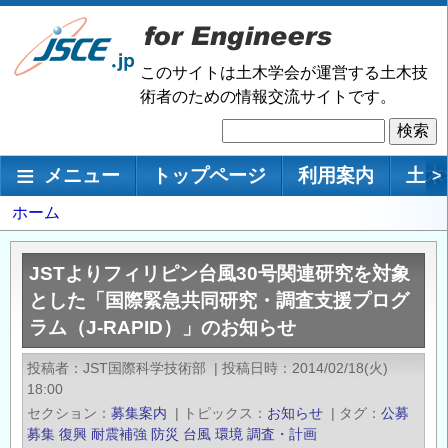
メ
イ
ン
このサイトは土木学会が運営する土木技
コ
術者のための情報交流サイトです。
ン
検
テ
索
ン
メインナビゲーション
メニュー
トップページ
利用案内
土木
>
ツ
に
パ
ホーム
移
ン
動
く
JSTよりフィリピン台風30号関連研究を対象
ず
とした「国際緊急共同研究・調査支援プログ
ラム（J-RAPID）」のお知らせ
投稿者
JST国際科学技術部
|
投稿日時
2014/02/18(火)
18:00
セクション
募集案内
|
トピックス
お知らせ
|
タグ
公募
募集
復興
耐震補強
防災
台風
環境
調査・計画