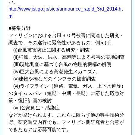
い。
http://www.jst.go.jp/sicp/announce_rapid_3rd_2014.ht
ml
■募集分野
フィリピンにおける台風３０号被害に関連した研究・
調査で、その遂行に緊急性があるもの。例えば、
(i)台風被害防止に関する研究・調査
(ii)強風、大波、洪水、高潮等による被害の実地調査
(iii)現地調査に基づく台風の物理的機構の解明
(iv)巨大台風による高潮発生メカニズム
(v)建物や橋などのインフラの被害調査
(vi)ライフライン（道路、電気、ガス、上下水道等）
のタイムスパン（短期・中期・長期）に応じた応急対
策・復旧計画の検討
(vii)公衆衛生・感染症
などが挙げられます。これらに限らず他の科学技術分
野、研究調査内容でも、フィリピン側研究者と合意が
できたものは応募可能です。