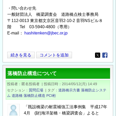
・問い合わせ先
一般財団法人 橋梁調査会 道路橋点検士事務局
〒112-0013 東京都文京区音羽2-10-2 音羽NSビル８
階 Tel 03-5940-4800（専用）
E-mail：
hashitenken@jbec.or.jp
道
続きを見る
コメントを追加
Opens in
Opens
路
橋
落橋防止構造について
点
検
投稿者
匿名投稿者
|
投稿日時
2014/05/12(月) 14:49
士
セクション
質問広場
|
タグ
道路橋示方書
落橋防止システ
の
ム
道路橋
落橋防止構造
PCI桁
登
録
「既設橋梁の耐震補強工法事例集 平成17年
4月 (財)海洋架橋・橋梁調査会」よると
受