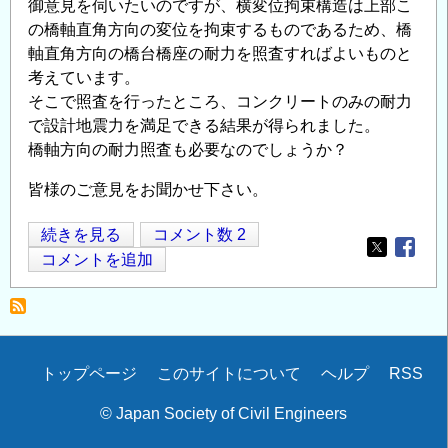
御意見を伺いたいのですが、横変位拘束構造は上部こ
の橋軸直角方向の変位を拘束するものであるため、橋
軸直角方向の橋台橋座の耐力を照査すればよいものと
考えています。
そこで照査を行ったところ、コンクリートのみの耐力
で設計地震力を満足できる結果が得られました。
橋軸方向の耐力照査も必要なのでしょうか？
皆様のご意見をお聞かせ下さい。
道
続きを見る
コメント数 2
Opens in
Opens
路
コメントを追加
橋
に
お
け
Secondary
トップページ
このサイトについて
ヘルプ
RSS
る
menu
横
© Japan Society of Civil Engineers
変