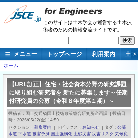
メ
イ
ン
このサイトは土木学会が運営する土木技
コ
術者のための情報交流サイトです。
ン
検
テ
索
ン
メインナビゲーション
メニュー
トップページ
利用案内
土木
>
ツ
に
パ
ホーム
移
ン
動
く
【URL訂正】住宅・社会資本分野の研究課題
ず
に取り組む研究者を 新たに募集します～任期
付研究員の公募（令和８年度第１期）～
投稿者
国土交通省国土技術政策総合研究所企画課
|
投稿日
時
2026/05/22(金) 14:59
セクション
募集案内
|
トピックス
お知らせ
|
タグ
公募
水道
下水道
被害予測
国土強靱化
土砂災害
災害リスク
気候変