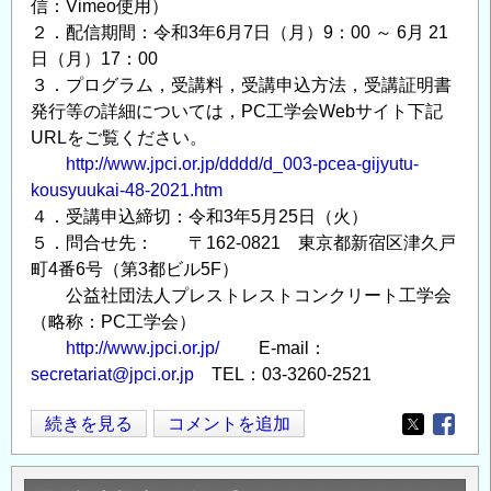
信：Vimeo使用）
２．配信期間：令和3年6月7日（月）9：00 ～ 6月 21
日（月）17：00
３．プログラム，受講料，受講申込方法，受講証明書
発行等の詳細については，PC工学会Webサイト下記
URLをご覧ください。
http://www.jpci.or.jp/dddd/d_003-pcea-gijyutu-
kousyuukai-48-2021.htm
４．受講申込締切：令和3年5月25日（火）
５．問合せ先： 〒162-0821 東京都新宿区津久戸
町4番6号（第3都ビル5F）
公益社団法人プレストレストコンクリート工学会
（略称：PC工学会）
http://www.jpci.or.jp/
E-mail：
secretariat@jpci.or.jp
TEL：03-3260-2521
PC
続きを見る
コメントを追加
Opens in
Opens
工
学