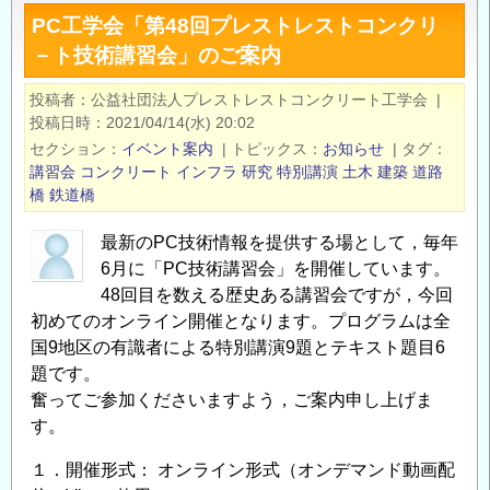
の
術
PC工学会「第48回プレストレストコンクリ
～
耐
講
－ト技術講習会」のご案内
の
震
習
設
会」
投稿者
公益社団法人プレストレストコンクリート工学会
|
計
投稿日時
2021/04/14(水) 20:02
参
の
セクション
イベント案内
|
トピックス
お知らせ
|
タグ
加
講習会
コンクリート
インフラ
研究
特別講演
土木
建築
道路
者
橋
鉄道橋
募
集
最新のPC技術情報を提供する場として，毎年
の
6月に「PC技術講習会」を開催しています。
48回目を数える歴史ある講習会ですが，今回
初めてのオンライン開催となります。プログラムは全
国9地区の有識者による特別講演9題とテキスト題目6
題です。
奮ってご参加くださいますよう，ご案内申し上げま
す。
１．開催形式： オンライン形式（オンデマンド動画配