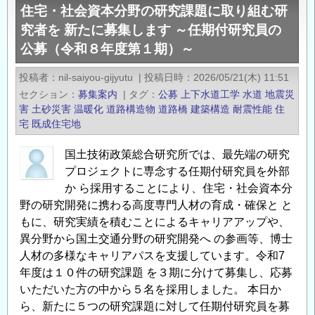
す
住宅・社会資本分野の研究課題に取り組む研
会
～
究者を 新たに募集します ～任期付研究員の
資
任
公募（令和８年度第１期）～
本
期
分
付
投稿者
nil-saiyou-gijyutu
|
投稿日時
2026/05/21(木) 11:51
野
セクション
研
募集案内
|
タグ
公募
上下水道工学
水道
地震災
の
害
土砂災害
温暖化
道路構造物
道路橋
建築構造
耐震性能
住
究
研
宅
既成住宅地
員
究
の
課
国土技術政策総合研究所では、最先端の研究
公
プロジェクトに専念する任期付研究員を外部
題
募
か ら採用することにより、住宅・社会資本分
に
（令
野の研究開発に携わる高度専門人材の育成・確保と と
取
和
もに、研究実績を積むことによるキャリアアップや、
り
８
異分野から国土交通分野の研究開発へ の参画等、博士
組
年
人材の多様なキャリアパスを支援しています。令和7
む
度
年度は１０件の研究課題 を３期に分けて募集し、応募
研
第
いただいた方の中から５名を採用しました。 本日か
究
１
ら、新たに５つの研究課題に対して任期付研究員を募
者