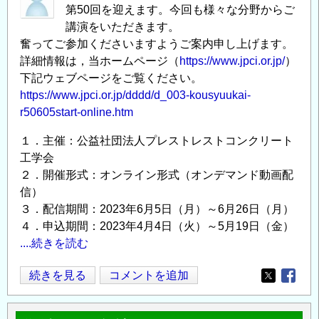
第50回を迎えます。今回も様々な分野からご
題
募
講演をいただきます。
に
（令
奮ってご参加くださいますようご案内申し上げます。
取
和
詳細情報は，当ホームページ（
https://www.jpci.or.jp/
）
り
８
下記ウェブページをご覧ください。
組
年
https://www.jpci.or.jp/dddd/d_003-kousyuukai-
む
度
r50605start-online.htm
研
第
究
１．主催：公益社団法人プレストレストコンクリート
１
者
工学会
期）
２．開催形式：オンライン形式（オンデマンド動画配
を
～
信）
新
の
３．配信期間：2023年6月5日（月）～6月26日（月）
た
４．申込期間：2023年4月4日（火）～5月19日（金）
に
....続きを読む
募
集
PC
続きを見る
コメントを追加
し
Opens in
Opens
工
ま
学
す