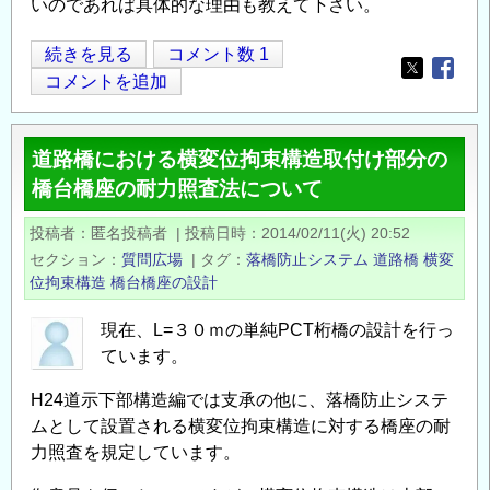
いのであれば具体的な理由も教えて下さい。
落
続きを見る
コメント数 1
Opens in
Opens
橋
コメントを追加
防
止
道路橋における横変位拘束構造取付け部分の
構
橋台橋座の耐力照査法について
造
に
投稿者
匿名投稿者
|
投稿日時
2014/02/11(火) 20:52
つ
セクション
質問広場
|
タグ
落橋防止システム
道路橋
横変
い
位拘束構造
橋台橋座の設計
て
の
現在、L=３０ｍの単純PCT桁橋の設計を行っ
ています。
H24道示下部構造編では支承の他に、落橋防止システ
ムとして設置される横変位拘束構造に対する橋座の耐
力照査を規定しています。