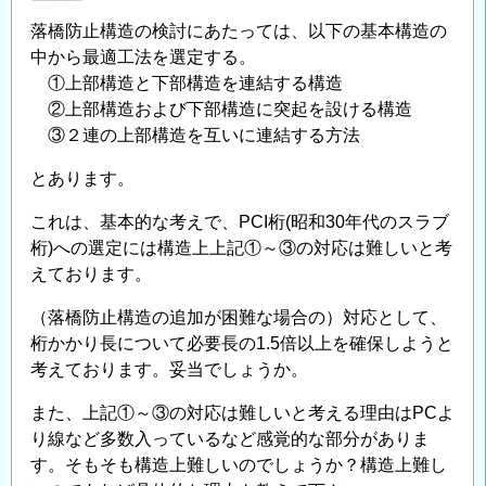
付
落橋防止構造の検討にあたっては、以下の基本構造の
を
中から最適工法を選定する。
開
①上部構造と下部構造を連結する構造
始
②上部構造および下部構造に突起を設ける構造
し
③２連の上部構造を互いに連結する方法
ま
とあります。
し
た
これは、基本的な考えで、PCI桁(昭和30年代のスラブ
の
桁)への選定には構造上上記①～③の対応は難しいと考
えております。
（落橋防止構造の追加が困難な場合の）対応として、
桁かかり長について必要長の1.5倍以上を確保しようと
考えております。妥当でしょうか。
また、上記①～③の対応は難しいと考える理由はPCよ
り線など多数入っているなど感覚的な部分がありま
す。そもそも構造上難しいのでしょうか？構造上難し