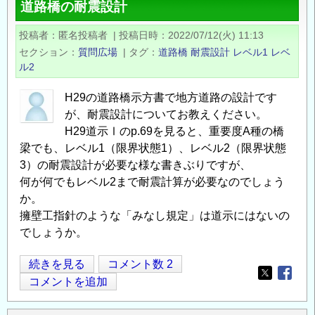
道路橋の耐震設計
会
～
「第
任
投稿者
匿名投稿者
|
投稿日時
2022/07/12(火) 11:13
50
期
セクション
質問広場
|
タグ
道路橋
耐震設計
レベル1
レベ
回
ル2
付
プ
研
レ
H29の道路橋示方書で地方道路の設計です
究
が、耐震設計についてお教えください。
ス
員
H29道示Ⅰのp.69を見ると、重要度A種の橋
ト
の
梁でも、レベル1（限界状態1）、レベル2（限界状態
レ
公
3）の耐震設計が必要な様な書きぶりですが、
ス
募
何が何でもレベル2まで耐震計算が必要なのでしょう
ト
（令
か。
コ
和
擁壁工指針のような「みなし規定」は道示にはないの
ン
８
でしょうか。
ク
年
リ
度
道
続きを見る
コメント数 2
－
第
Opens in
Opens
路
コメントを追加
ト
１
橋
技
期）