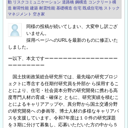
動
リスクコミュニケーション
道路橋
鋼構造
コンクリート構
造
耐荷性能
建築
耐震性能
基礎構造
住宅
既成住宅地
ストック
マネジメント
空き家
同様の投稿が続いてしまい、大変申し訳ござ
いません。
採用ページへのURLを最新のものに修正いた
しました。
ー以下、本文ですーーーーーーーーーーーーーーーー
ーーーーーーーー
国土技術政策総合研究所では、最先端の研究プロジ
ェクトに専念する任期付研究員を外部か ら採用するこ
とにより、住宅・社会資本分野の研究開発に携わる高
度専門人材の育成・確保と ともに、研究実績を積むこ
とによるキャリアアップや、異分野から国土交通分野
の研究開発へ の参画等、博士人材の多様なキャリアパ
スを支援しています。令和7年度は１０件の研究課題
を３期に分けて募集し、応募いただいた方の中から５