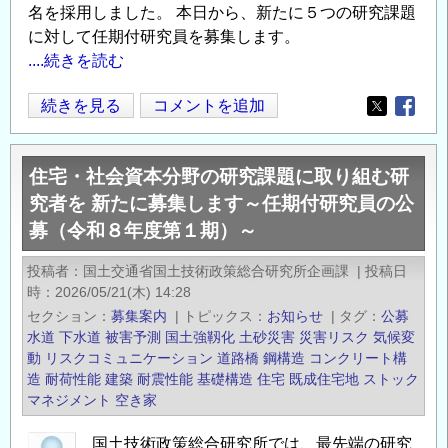
名を採用しました。 本日から、新たに５つの研究課題
に対して任期付研究員を募集します。
....続きを読む
【URL
続きを見る
コメントを追加
Opens in
Opens
訂
正】
住宅・社会資本分野の研究課題に取り組む研
住
究者を 新たに募集します～任期付研究員の公
宅・
募（令和８年度第１期）～
社
会
投稿者
国土交通省国土技術政策総合研究所企画課
|
投稿日
資
時
2026/05/21(木) 14:28
本
セクション
募集案内
|
トピックス
お知らせ
|
タグ
公募
分
水道
下水道
被害予測
国土強靱化
土砂災害
災害リスク
気候変
野
動
リスクコミュニケーション
道路橋
鋼構造
コンクリート構
造
耐荷性能
建築
耐震性能
基礎構造
住宅
既成住宅地
ストック
の
マネジメント
空き家
研
究
国土技術政策総合研究所では、最先端の研究