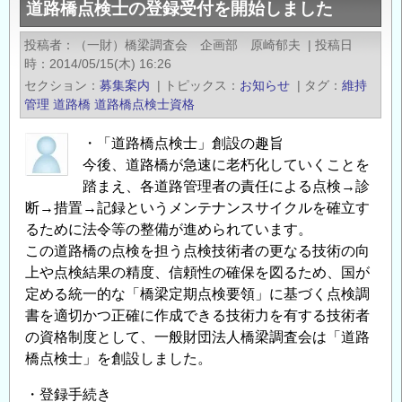
道路橋点検士の登録受付を開始しました
会
「第
投稿者
（一財）橋梁調査会 企画部 原崎郁夫
|
投稿日
48
時
2014/05/15(木) 16:26
回
セクション
募集案内
|
トピックス
お知らせ
|
タグ
維持
プ
管理
道路橋
道路橋点検士資格
レ
・「道路橋点検士」創設の趣旨
ス
今後、道路橋が急速に老朽化していくことを
ト
踏まえ、各道路管理者の責任による点検→診
レ
断→措置→記録というメンテナンスサイクルを確立す
ス
るために法令等の整備が進められています。
ト
この道路橋の点検を担う点検技術者の更なる技術の向
コ
上や点検結果の精度、信頼性の確保を図るため、国が
ン
定める統一的な「橋梁定期点検要領」に基づく点検調
ク
書を適切かつ正確に作成できる技術力を有する技術者
リ
の資格制度として、一般財団法人橋梁調査会は「道路
－
橋点検士」を創設しました。
ト
技
・登録手続き