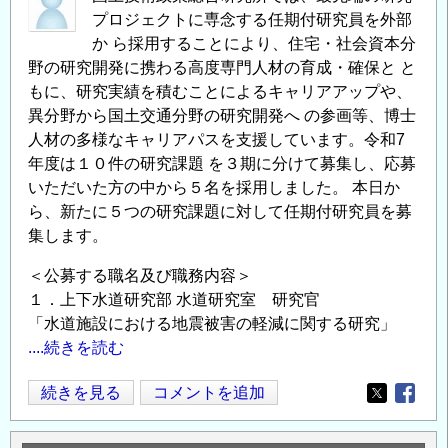
課
プロジェクトに専念する任期付研究員を外部
題
か ら採用することにより、住宅・社会資本分
に
野の研究開発に携わる高度専門人材の育成・確保と と
取
もに、研究実績を積むことによるキャリアアップや、
り
異分野から国土交通分野の研究開発へ の参画等、博士
組
人材の多様なキャリアパスを支援しています。令和7
む
年度は１０件の研究課題 を３期に分けて募集し、応募
研
いただいた方の中から５名を採用しました。 本日か
究
ら、新たに５つの研究課題に対して任期付研究員を募
者
集します。
を
＜公募する職名及び職務内容＞
新
１．上下水道研究部 水道研究室 研究官
た
「水道施設における地震被害の軽減に関する研究」
に
....続きを読む
募
集
住
続きを見る
コメントを追加
Opens in
Opens
し
宅・
ま
社