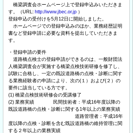
橋梁調査会ホームページ上で登録申込みいただきま
術
す。（URL:
http://www.jbec.or.jp
）
講
登録申込の受付けを5月12日に開始しました。
習
ホームページでの登録申込みのほか、業務経歴証明
会」
書など登録申請に必要な資料を提出していただきま
の
す。
ご
案
・登録申請の要件
内
道路橋点検士の登録申請ができるのは、一般財団法
の
人橋梁調査会が実施する橋梁点検技術研修を修了し、
試験に合格し、一定の既設道路橋の点検・診断に関す
る業務経験者の申請により、次の(１）および(２）の
要件に該当している方です。
(1) 橋梁点検技術研修会の受講修了
(2) 業務実績 民間技術者：平成16年度以降の
既設道路橋の点検・診断に関する1年以上の業務実績
道路管理者：平成16年
度以降の点検・診断を含む既設道路橋の維持管理に関
する２年以上の業務実績