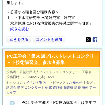
集します。
期）
を
～
新
＜公募する職名及び職務内容＞
の
た
１．上下水道研究部 水道研究室 研究官
に
「水道施設における地震被害の軽減に関する研究」
募
....続きを読む
集
住
続きを見る
コメントを追加
し
Opens in
Opens
宅・
ま
社
す
PC工学会「第50回プレストレストコンクリ
会
～
－ト技術講習会」参加者募集
資
任
本
期
投稿者
公益社団法人プレストレストコンクリート工学会
|
分
付
投稿日時
2023/05/17(水) 16:21
野
研
セクション
イベント案内
|
トピックス
お知らせ
|
タグ
の
究
講習会
講演
コンクリート
研究
道路橋
鉄道橋
建築
海外
アー
研
カイブ
員
究
の
PC工学会主催の「PC技術講習会」は本年で
課
公