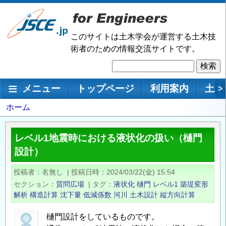
メ
イ
ン
このサイトは土木学会が運営する土木技
コ
術者のための情報交流サイトです。
ン
検
テ
索
ン
メインナビゲーション
メニュー
トップページ
利用案内
土木
>
ツ
に
パ
ホーム
移
ン
動
く
レベル1地震時における液状化の扱い（樋門
ず
設計）
投稿者
名無し
|
投稿日時
2024/03/22(金) 15:54
セクション
質問広場
|
タグ
液状化
樋門
レベル1
築堤変形
解析
構造計算
沈下量
低減係数
河川
土木設計
縦方向計算
樋門設計をしているものです。