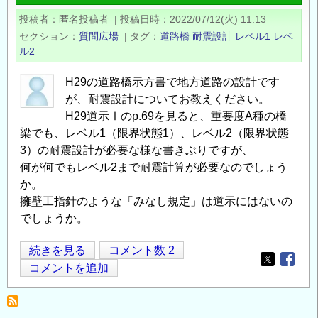
震
投稿者
匿名投稿者
|
投稿日時
2022/07/12(火) 11:13
時
セクション
質問広場
|
タグ
道路橋
耐震設計
レベル1
レベ
に
ル2
お
け
H29の道路橋示方書で地方道路の設計です
が、耐震設計についてお教えください。
る
H29道示Ⅰのp.69を見ると、重要度A種の橋
液
梁でも、レベル1（限界状態1）、レベル2（限界状態
状
3）の耐震設計が必要な様な書きぶりですが、
化
何が何でもレベル2まで耐震計算が必要なのでしょう
の
か。
扱
擁壁工指針のような「みなし規定」は道示にはないの
い
でしょうか。
（樋
門
道
続きを見る
コメント数 2
設
Opens in
Opens
路
コメントを追加
計）
橋
の
の