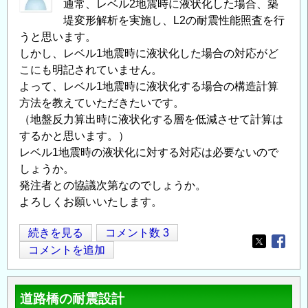
通常、レベル2地震時に液状化した場合、築
堤変形解析を実施し、L2の耐震性能照査を行
うと思います。
しかし、レベル1地震時に液状化した場合の対応がど
こにも明記されていません。
よって、レベル1地震時に液状化する場合の構造計算
方法を教えていただきたいです。
（地盤反力算出時に液状化する層を低減させて計算は
するかと思います。）
レベル1地震時の液状化に対する対応は必要ないので
しょうか。
発注者との協議次第なのでしょうか。
よろしくお願いいたします。
レ
続きを見る
コメント数 3
Opens in
Opens
ベ
コメントを追加
ル
1
道路橋の耐震設計
地