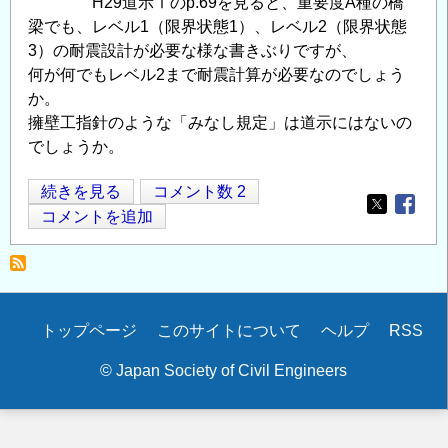
H29道示Ⅰのp.69を見ると、重要度A種の橋
梁でも、レベル1（限界状態1）、レベル2（限界状態
3）の耐震設計が必要な様な書きぶりですが、
何が何でもレベル2まで耐震計算が必要なのでしょう
か。
擁壁工指針のような「みなし規定」は道示にはないの
でしょうか。
道
続きを見る
コメント数 2
Opens in
Opens
路
コメントを追加
橋
の
耐
震
Secondary
トップページ
このサイトについて
ヘルプ
RSS
設
menu
計
© Japan Society of Civil Engineers
の