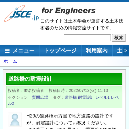
メ
イ
ン
このサイトは土木学会が運営する土木技
コ
術者のための情報交流サイトです。
ン
検
テ
索
ン
メインナビゲーション
メニュー
トップページ
利用案内
土木
>
ツ
に
パ
ホーム
移
ン
動
く
道路橋の耐震設計
ず
投稿者
匿名投稿者
|
投稿日時
2022/07/12(火) 11:13
セクション
質問広場
|
タグ
道路橋
耐震設計
レベル1
レベ
ル2
H29の道路橋示方書で地方道路の設計です
が、耐震設計についてお教えください。