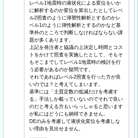
る
レベル1地震時の液状化による変位をいか
液
に解析するのか変位を算出したとしてレベ
状
ル2照査のように弾塑性解析とするのかレ
化
ベル1のように弾性解析とするのかなど基
の
準外のところで判断しなければならない課
扱
題が多くあります。
い
上記を発注者と協議の上決定し時間とコス
（樋
トをかけて照査を実施したとして、そもそ
門
もそこまでしてレベル1地震時の検討を行
設
う必要があるのか疑問です。
計）
それであればレベル2照査を行った方が良
」
へ
いのでは？と考えてしまいます。
の
基準には「土質定数の低減だけを考慮す
返
る」手法しか載っていないのでそれで良い
信
のだと考える方もいらっしゃると思います
が私にはどうにも納得できません。
DEのみを考慮して液状化変位を考慮しな
い理由を見出せません。