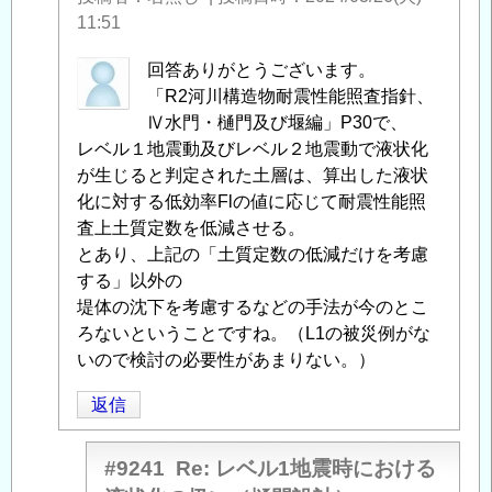
11:51
匿
回答ありがとうございます。
名
「R2河川構造物耐震性能照査指針、
投
Ⅳ水門・樋門及び堰編」P30で、
稿
レベル１地震動及びレベル２地震動で液状化
者
が生じると判定された土層は、算出した液状
に
化に対する低効率Flの値に応じて耐震性能照
よ
査上土質定数を低減させる。
る
とあり、上記の「土質定数の低減だけを考慮
「
する」以外の
Re:
レ
堤体の沈下を考慮するなどの手法が今のとこ
ベ
ろないということですね。（L1の被災例がな
ル
いので検討の必要性があまりない。）
1
返信
地
震
時
#9241
Re: レベル1地震時における
に