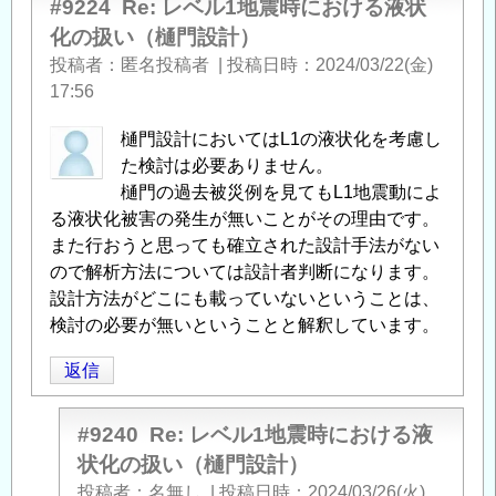
#9224
Re: レベル1地震時における液状
化の扱い（樋門設計）
投稿者
匿名投稿者
|
投稿日時
2024/03/22(金)
17:56
樋門設計においてはL1の液状化を考慮し
た検討は必要ありません。
樋門の過去被災例を見てもL1地震動によ
る液状化被害の発生が無いことがその理由です。
また行おうと思っても確立された設計手法がない
ので解析方法については設計者判断になります。
設計方法がどこにも載っていないということは、
検討の必要が無いということと解釈しています。
返信
#9240
Re: レベル1地震時における液
状化の扱い（樋門設計）
投稿者
名無し
|
投稿日時
2024/03/26(火)