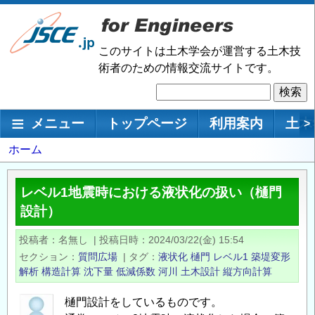
メ
イ
ン
このサイトは土木学会が運営する土木技
コ
術者のための情報交流サイトです。
ン
検
テ
索
ン
メインナビゲーション
メニュー
トップページ
利用案内
土木
>
ツ
に
パ
ホーム
移
ン
動
く
レベル1地震時における液状化の扱い（樋門
ず
設計）
投稿者
名無し
|
投稿日時
2024/03/22(金) 15:54
セクション
質問広場
|
タグ
液状化
樋門
レベル1
築堤変形
解析
構造計算
沈下量
低減係数
河川
土木設計
縦方向計算
樋門設計をしているものです。