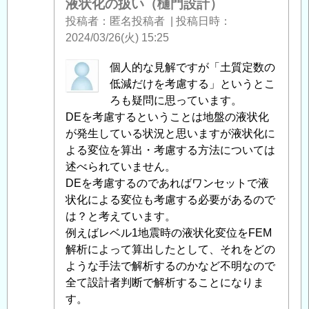
液状化の扱い（樋門設計）
お
投稿者
匿名投稿者
|
投稿日時
け
2024/03/26(火) 15:25
る
液
ahiru
個人的な見解ですが「土質定数の
状
に
低減だけを考慮する」というとこ
化
よ
ろも疑問に思っています。
の
る
DEを考慮するということは地盤の液状化
扱
「
が発生している状況と思いますが液状化に
Re:
い
レ
よる変位を算出・考慮する方法については
（樋
ベ
述べられていません。
門
ル
DEを考慮するのであればワンセットで液
設
1
状化による変位も考慮する必要があるので
計）
」
地
は？と考えています。
へ
震
例えばレベル1地震時の液状化変位をFEM
の
時
解析によって算出したとして、それをどの
返
に
ような手法で解析するのかなど不明なので
信
お
全て設計者判断で解析することになりま
け
す。