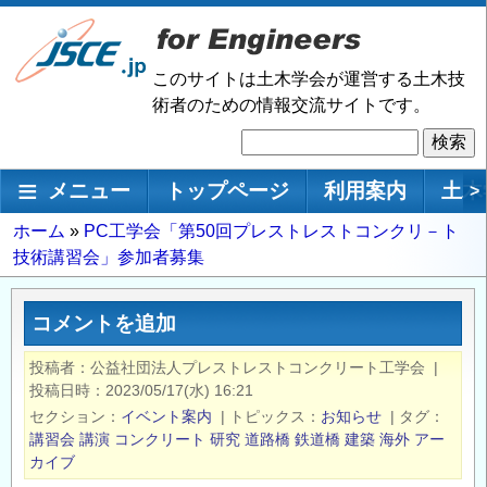
メ
イ
ン
このサイトは土木学会が運営する土木技
コ
術者のための情報交流サイトです。
ン
検
テ
索
ン
メインナビゲーション
メニュー
トップページ
利用案内
土木
>
ツ
に
パ
ホーム
PC工学会「第50回プレストレストコンクリ－ト
移
技術講習会」参加者募集
ン
動
く
ず
コメントを追加
投稿者
公益社団法人プレストレストコンクリート工学会
|
投稿日時
2023/05/17(水) 16:21
セクション
イベント案内
|
トピックス
お知らせ
|
タグ
講習会
講演
コンクリート
研究
道路橋
鉄道橋
建築
海外
アー
カイブ