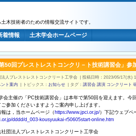
る土木技術者のための情報交流サイトです。
新着情報
土木学会ホームページ
「第50回プレストレストコンクリ－ト技術講習会」参
団法人プレストレストコンクリート工学会
|
投稿日時
2023/05/17(水) 1
ベント案内
|
トピックス
お知らせ
|
タグ
講習会
講演
コンクリート
工学会主催の「PC技術講習会」は本年で第50回を迎えます。今
てご参加くださいますようご案内申し上げます。
情報は，当ホームページ（
https://www.jpci.or.jp/
）下記ウェブペ
i.or.jp/dddd/d_003-kousyuukai-r50605start-online.htm
益社団法人プレストレストコンクリート工学会