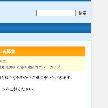
検
索
加者募集
6:21
研究
道路橋
鉄道橋
建築
海外
アーカイブ
回も様々な分野からご講演をいただきます。
ージをご覧ください。