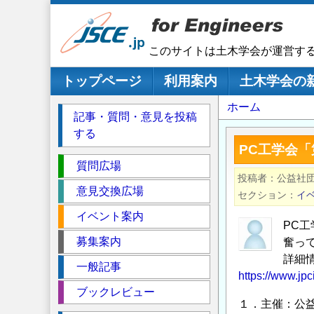
メ
イ
ン
このサイトは土木学会が運営す
コ
ン
メインナビゲーション
トップページ
利用案内
土木学会の
テ
パ
ホーム
ン
記事・質問・意見を投稿
ツ
ン
する
に
く
PC工学会
移
セ
ず
質問広場
動
投稿者
公益社
ク
意見交換広場
セクション
イ
シ
イベント案内
ョ
PC
ン
募集案内
奮っ
詳細
一般記事
https://www.jpc
ブックレビュー
１．主催：公