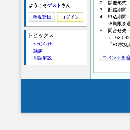
２．開催形式
ようこそ
ゲスト
さん
３．配信期間：
４．申込期間：
新規登録
ログイン
※期限を過ぎて
５．問合せ先：
トピックス
〒162-0821
お知らせ
「PC技術講習
話題
コメントを
用語解説
Secondary
menu