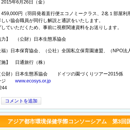
015年6月26日（金）
459,000円（羽田発着直行便エコノミークラス、2名１部屋利
詳しい協会職員が同行し解説と通訳をいたします。
プしていただくため、事前に視察関連資料をお送りします。
協力】 （公財）日本生態系協会
社福）日本保育協会、（公社）全国私立保育園連盟、（NPO法
実施】 日通旅行（株）
（公財）日本生態系協会 ドイツの園づくりツアー2015係
ページ
www.ecosys.or.jp
244
コメントを追加
】 アジア都市環境保健学際コンソーシアム 第3回