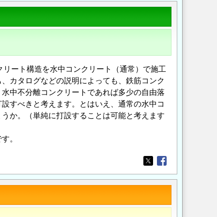
ンクリート構造を水中コンクリート（通常）で施工
も、カタログなどの説明によっても、鉄筋コンク
。水中不分離コンクリートであれば多少の自由落
打設すべきと考えます。とはいえ、通常の水中コ
ょうか。（単純に打設することは可能と考えます
です。
Opens in a new wi
Opens in a new