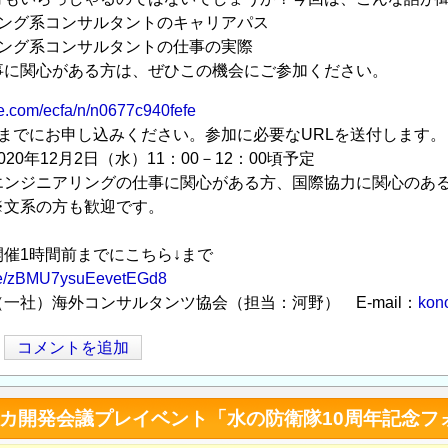
リング系コンサルタントのキャリアパス
リング系コンサルタントの仕事の実際
事に関心がある方は、ぜひこの機会にご参加ください。
te.com/ecfa/n/n0677c940fefe
までにお申し込みください。参加に必要なURLを送付します。
20年12月2日（水）11：00－12：00頃予定
エンジニアリングの仕事に関心がある方、国際協力に関心のあ
方も歓迎です。
催1時間前までにこちら↓まで
.gle/zBMU7ysuEevetEGd8
一社）海外コンサルタンツ協会（担当：河野） E-mail：
kon
コメントを追加
リカ開発会議プレイベント「水の防衛隊10周年記念フ