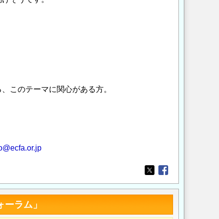
る、このテーマに関心がある方。
o@ecfa.or.jp
Opens in a new wi
Opens in a new
ォーラム」