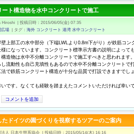
リート構造物を水中コンクリートで施工
 Hiroshi
|
投稿日時
2015/06/05(金) 07:35
問広場
|
タグ
海外
コンクリート
港湾
水中コンクリート
岸壁上部工の水中部分（下端LWLより0.8m下がり）が鉄筋コ
仕様になっています。コンクリート標準示方書の説明によって
ト構造物は水中不分離コンクリートで施工すべきと思われます
るし流動性も自己充填性もあるので水中不分離コンクリートで
工法で鉄筋コンクリート構造が十分な品質で打設できますでし
幸いです。なくても経験を踏まえたコメントいただければ幸い
コメントを追加
したドイツの園づくりを視察するツアーのご案内
法人 日本生態系協会
|
投稿日時
2015/05/14(木) 16:16