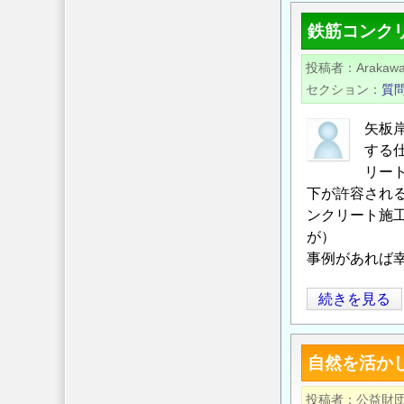
ン
回
ダ
鉄筋コンク
ア
ナ
フ
投稿者
Arakawa
オ
リ
セクション
質
で
カ
取
開
矢板
り
発
する
組
会
リー
む
議
下が許容され
地
ンクリート施
プ
域
が）
レ
開
事例があれば
イ
発
ベ
の
鉄
続きを見る
ン
筋
ト
コ
「水
自然を活か
ン
の
ク
防
投稿者
公益財団