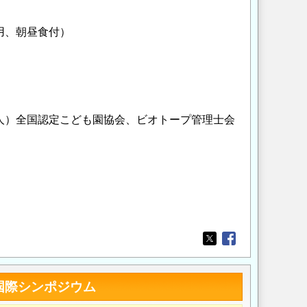
用、朝昼食付）
人）全国認定こども園協会、ビオトープ管理士会
Opens in a new wi
Opens in a new
国際シンポジウム