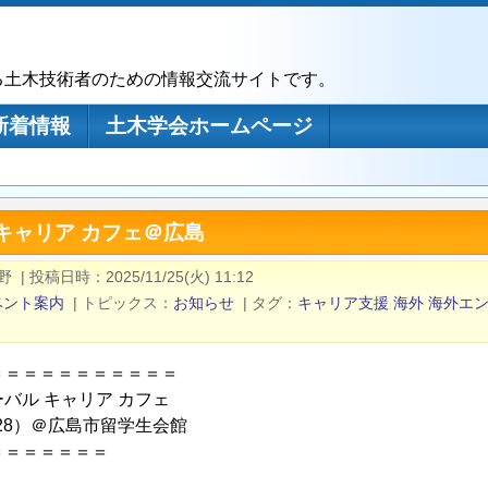
る土木技術者のための情報交流サイトです。
新着情報
土木学会ホームページ
キャリア カフェ＠広島
野
|
投稿日時
2025/11/25(火) 11:12
ベント案内
|
トピックス
お知らせ
|
タグ
キャリア支援
海外
海外エ
＝＝＝＝＝＝＝＝＝＝＝
バル キャリア カフェ
/28）＠広島市留学生会館
＝＝＝＝＝＝＝