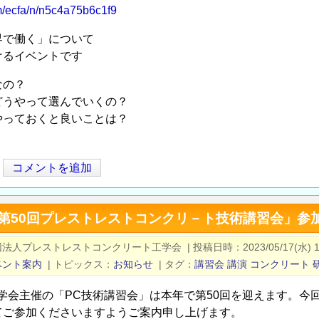
om/ecfa/n/n5c4a75b6c1f9
界で働く」について
けるイベントです
なの？
どうやって選んでいくの？
やっておくと良いことは？
コメントを追加
「第50回プレストレストコンクリ－ト技術講習会」参
団法人プレストレストコンクリート工学会
|
投稿日時
2023/05/17(水) 1
ベント案内
|
トピックス
お知らせ
|
タグ
講習会
講演
コンクリート
工学会主催の「PC技術講習会」は本年で第50回を迎えます。今
てご参加くださいますようご案内申し上げます。