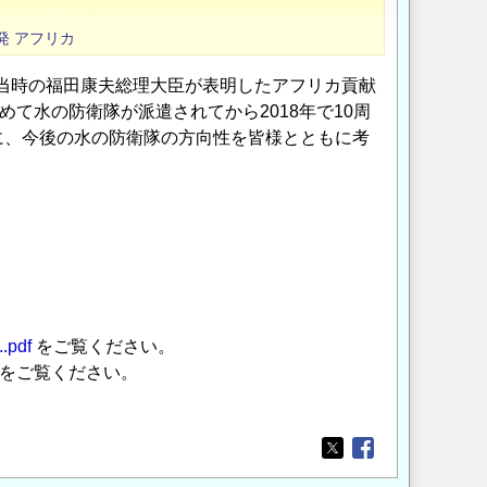
発
アフリカ
、当時の福田康夫総理大臣が表明したアフリカ貢献
て水の防衛隊が派遣されてから2018年で10周
に、今後の水の防衛隊の方向性を皆様とともに考
.pdf
をご覧ください。
をご覧ください。
Opens in a new wi
Opens in a new