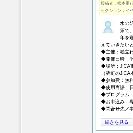
投稿者
松本重
募
SDGs
セクション
イ
集
達
の
成
水の
へ
策で
の
年を
貢
えていきたい
◆主催：独立行
献
◆開催日時：平成3
を
◆場所：JIC
目
（麹町のJIC
指
◆参加費：無
し
◆使用言語：
フ
◆プログラム
ィ
◆お申込み：
リ
◆問合せ先／事
ピ
ン・
第
続きを見る
ミ
7