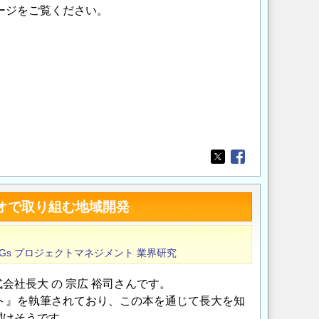
ージをご覧ください。
Opens in a new wi
Opens in a new
オで取り組む地域開発
Gs
プロジェクトマネジメント
業界研究
社長大 の 宗広 裕司さんです。
ント』を執筆されており、この本を通じて長大を知
聞けそうです。