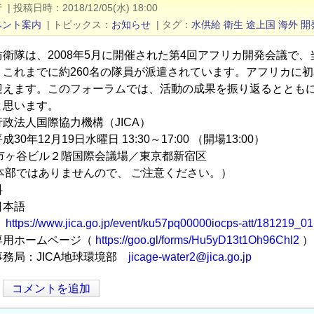
行
|
投稿日時
2018/12/05(水) 18:00
ベント案内
|
トピックス
お知らせ
|
タグ
水供給
衛生
途上国
海外
開
防衛隊は、2008年5月に開催された第4回アフリカ開発会議で
、これまでに約260名の隊員が派遣されています。アフリカに初め
迎えます。このフォーラムでは、活動の成果を振り返るととも
と思います。
政法人国際協力機構（JICA）
0年12月19日水曜日 13:30～17:00 （開場13:00）
A市ヶ谷ビル２階国際会議場／東京都新宿区
A本部ではありませんので、 ご注意ください。）
料
日本語
：
https://www.jica.go.jp/event/ku57pq00000iocps-att/181219_01.
専用ホームページ（
https://goo.gl/forms/Hu5yD13t1Oh96Chl2
）
務局：JICA地球環境部
jicage-water2@jica.go.jp
コメントを追加