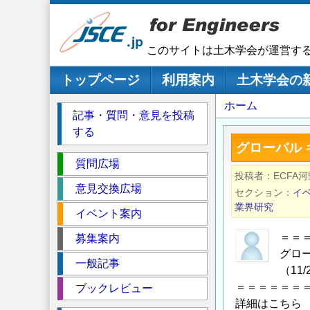
メ
イ
ン
このサイトは土木学会が運営す
コ
ン
メインナビゲーション
トップページ
利用案内
土木学会の
テ
パ
ホーム
ン
記事・質問・意見を投稿
ツ
ン
する
に
く
グローバル 
移
セ
ず
質問広場
動
投稿者
ECFA河
ク
意見交換広場
セクション
イ
シ
業界研究
イベント案内
ョ
ン
＝＝
募集案内
グロー
一般記事
（11
＝＝＝＝＝＝
ブックレビュー
詳細はこちら