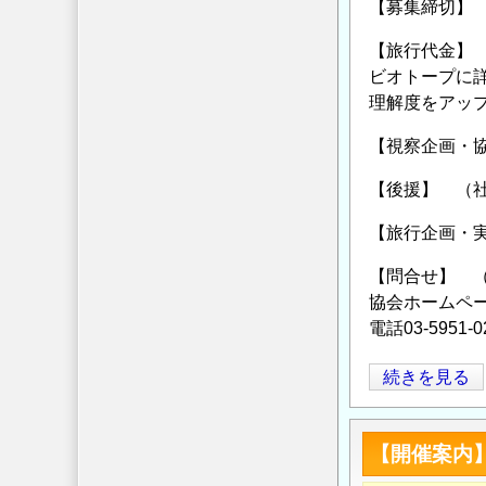
【募集締切】 2
の
【旅行代金】 
ビオトープに
理解度をアッ
【視察企画・
【後援】 （
【旅行企画・
【問合せ】 
協会ホーム
電話03-5951-0
自
続きを見る
然
を
【開催案内
活
か