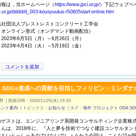
情報は，当ホームページ（
https://www.jpci.or.jp/
）下記ウェブペ
i.or.jp/dddd/d_003-kousyuukai-r50605start-online.htm
益社団法人プレストレストコンクリート工学会
：オンライン形式（オンデマンド動画配信）
2023年6月5日（月）～6月26日（月）
2023年4月4日（火）～5月19日（金）
コメントを追加
：SDGs達成への貢献を目指しフィリピン・ミンダナ
野
|
投稿日時
2020/11/25(水) 19:20
ベント案内
|
トピックス
お知らせ
|
タグ
海外
プロジェクト
ODA
SD
のゲストは、エンジニアリング系開発コンサルティング企業株式会
さんは、2018年に、『人と夢を技術でつなぐ建設コンサルタ
方もいらっしゃるのではないでしょうか？今回は、こんな話が