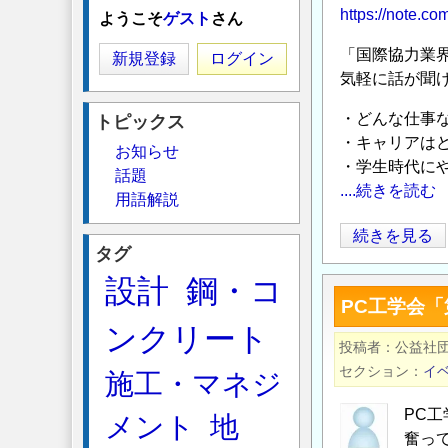
https://note.c
ようこそ
ゲスト
さん
「国際協力業
新規登録
ログイン
気軽に話が聞
・どんな仕事
トピックス
・キャリアは
お知らせ
・学生時代に
話題
....続きを読む
用語解説
グ
続きを見る
タグ
ロ
設計
鋼・コ
ー
PC工学会
バ
ンクリート
ル
投稿者
公益社
キ
セクション
イ
施工・マネジ
ャ
リ
PC
メント
地
ア
奮っ