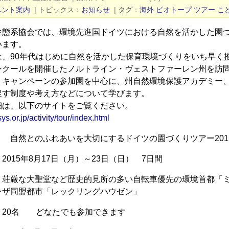
ベント案内
|
トピックス
お知らせ
|
タグ
海外
ビオトープ
ツアー
こ
生態系協会では、環境先進国ドイツにおける自然を活かした園
います。
は、90年代はじめに自然を活かした保育環境づくりをいち早く
ンクールを開催したノルトライン・ヴェストファーレン州を訪
、キャンペーンの参加園を中心に、州自然環境保護アカデミー
促す制度や考え方などについて学びます。
細は、以下のサイトをご覧ください。
s.or.jp/activity/tour/index.html
 自然とのふれあいを大切にするドイツの園づくりツアー20
2015年8月17日（月）～23日（日） 7日間
 荘厳な大聖堂など歴史的見所の多い自転車優先の環境首都「
ンザ同盟都市「レックリングハウゼン」
 20名 どなたでも参加できます