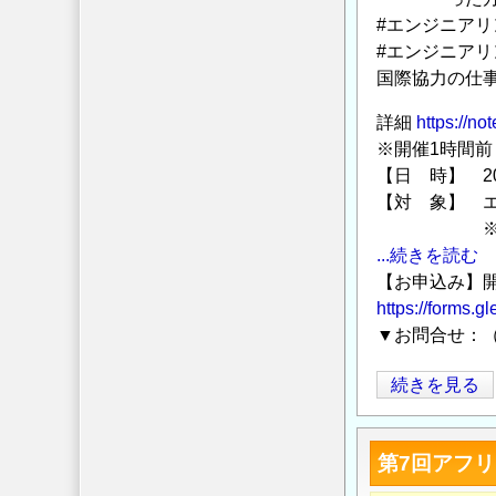
ト
#エンジニア
#エンジニア
レ
国際協力の仕
ス
ト
詳細
https://no
コ
※開催1時間前
ン
【日 時】 20
ク
【対 象】 
リ
※文系の
－
...続きを読む
ト
【お申込み】開
技
https://forms
術
▼お問合せ：（
講
習
ラ
続きを見る
会」
イ
参
ブ
第7回アフ
加
配
者
信：