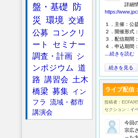
カ
盤・基礎
防
詳細
フ
https://www.jpc
災
環境
交通
ェ
１．主催：公
＠
公募
コンクリ
２．開催形式
広
３．配信期間：
島
ート
セミナー
４．申込期間：
の
....続きを読む
調査・計画
シ
ンポジウム
道
PC
続きを見る
工
路
講習会
土木
学
ライブ配信
橋梁
募集
イン
会
「第
フラ
流域・都市
投稿者
ECFA河
50
セクション
イ
講演会
回
プ
今回
レ
宗広
ス
った