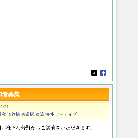
Opens in a new wi
Opens in a new
加者募集
6:21
研究
道路橋
鉄道橋
建築
海外
アーカイブ
回も様々な分野からご講演をいただきます。