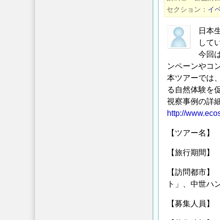
リ
衛
セクション
イ
ー
隊
ト
日本
10
構
して
周
造
今回
年
物
ンペーンやコ
記
本ツアーでは
を
念
る自然体験を
水
フ
視察事例の詳
中
ォ
http://www.ecosy
コ
ー
ン
ラ
【ツアー名】
ク
ム」
リ
【旅行期間】 
の
ー
【訪問都市】
ト
ト」、中世ハ
で
施
【募集人員】
工