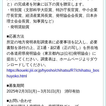
の
と）の完成者を対象に以下の賞を贈呈します。
ご
・特別賞（文部科学大臣賞、特許庁長官賞、中小企業
案
庁長官賞、経済産業局長賞、発明協会会長賞、日本弁
内
理士会会長賞、知事賞など）
の
・発明奨励賞
■応募方法
所定の地方発明表彰調査表に必要事項を記入し、必要
書類を添付の上、正1通・副2通（正の写し）を所在地
の各道府県発明協会（東京都内は(公社)発明協会）に
提出してください。調査表は、ホームページよりダウ
ンロードしてください。
https://koueki.jiii.or.jp/hyosho/chihatsu/R7/chihatsu_bos
huyoko.html
■募集期間
2025年2月3日(月)～3月31日(月) 消印有効
■お問い合わせ