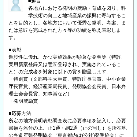
■趣旨
各地方における発明の奨励・育成を図り、科
学技術の向上と地域産業の振興に寄与するこ
とを目的とし、各地方において優秀な発明、考案、ま
たは意匠を完成された方々等の功績を称え表彰しま
す。
■表彰
進歩性に優れ、かつ実施効果が顕著な発明等（特許、
実用新案登録又は意匠登録され、実施されているこ
と）の完成者を対象に以下の賞を贈呈します。
・特別賞（文部科学大臣賞、特許庁長官賞、中小企業
庁長官賞、経済産業局長賞、発明協会会長賞、日本弁
理士会会長賞、知事賞など）
・発明奨励賞
■応募方法
所定の地方発明表彰調査表に必要事項を記入し、必要
書類を添付の上、正1通・副2通（正の写し）を所在地
の各道府県発明協会（東京都内は(公社)発明協会）に