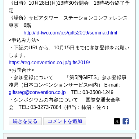
《日時》10月28日(月)13時30分開会 16時45分終了予
ム」
定
ホ
《場所》サピアタワー ステーションコンファレンス
ー
東京 6階
ム
http://fd-two.com/jcs/gifts2019/seminar.html
ペ
<申込み方法>
ー
・下記のURLから、10月15日までに参加登録をお願い
ジ
します。
開
https://reg.convention.co.jp/gifts2019/
設」
<お問合せ>
の
・参加登録について 「第5回GIFTS」参加登録事
務局（日本コンベンションサービス㈱内） E-mail:
giftsreg@convention.co.jp
TEL: 03-3508-1249
・シンポジウムの内容について 国際交通安全学
会 TEL: 03-3273-7884（担当：柿沼・佐々）
国
続きを見る
コメントを追加
Opens in
Opens
際
交