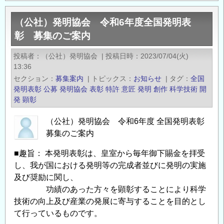
案
発
内
（公社）発明協会 令和6年度全国発明表
明
の
彰 募集のご案内
協
会
投稿者
（公社）発明協会
|
投稿日時
2023/07/04(火)
令
13:36
和
セクション
募集案内
|
トピックス
お知らせ
|
タグ
全国
6
発明表彰
公募
発明協会
表彰
特許
意匠
発明
創作
科学技術
開
年
発
顕彰
度
（公社）発明協会 令和6年度 全国発明表彰
地
募集のご案内
方
発
■趣旨： 本発明表彰は、皇室から毎年御下賜金を拝受
明
し、我が国における発明等の完成者並びに発明の実施
表
及び奨励に関し、
彰
功績のあった方々を顕彰することにより科学
募
技術の向上及び産業の発展に寄与することを目的とし
集
て行っているものです。