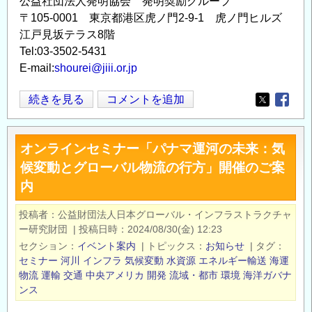
公益社団法人発明協会 発明奨励グループ
〒105-0001 東京都港区虎ノ門2-9-1 虎ノ門ヒルズ
江戸見坂テラス8階
Tel:03-3502-5431
E-mail:
shourei@jiii.or.jp
(公
続きを見る
コメントを追加
Opens in
Opens
社)
発
オンラインセミナー「パナマ運河の未来：気
明
候変動とグローバル物流の行方」開催のご案
協
内
会
「令
投稿者
公益財団法人日本グローバル・インフラストラクチャ
和
ー研究財団
|
投稿日時
2024/08/30(金) 12:23
7
セクション
イベント案内
|
トピックス
お知らせ
|
タグ
年
セミナー
河川
インフラ
気候変動
水資源
エネルギー輸送
海運
度
物流
運輸
交通
中央アメリカ
開発
流域・都市
環境
海洋ガバナ
ンス
地
方