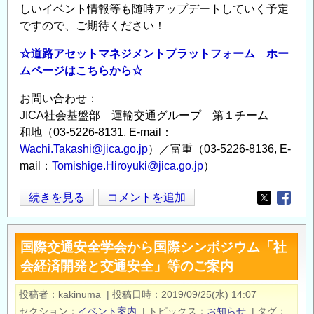
しいイベント情報等も随時アップデートしていく予定
ですので、ご期待ください！
☆道路アセットマネジメントプラットフォーム ホー
ムページはこちらから☆
お問い合わせ：
JICA社会基盤部 運輸交通グループ 第１チーム
和地（03-5226-8131, E-mail：
Wachi.Takashi@jica.go.jp
）／富重（03-5226-8136, E-
mail：
Tomishige.Hiroyuki@jica.go.jp
）
★
続きを見る
コメントを追加
Opens in
Opens
お
知
国際交通安全学会から国際シンポジウム「社
ら
会経済開発と交通安全」等のご案内
せ
★
投稿者
kakinuma
|
投稿日時
2019/09/25(水) 14:07
JICA「道
セクション
イベント案内
|
トピックス
お知らせ
|
タグ