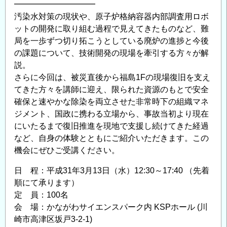
━━━━━━━━━━
定
汚染水対策の現状や、原子炉格納容器内部調査用ロボ
利
ットの開発に取り組む過程で見えてきたものなど、難
用
局を一歩ずつ切り拓こうとしている廃炉の進捗と今後
課
の課題について、技術開発の現場を牽引する方々が解
題
説。
の
さらに今回は、被災直後から福島1Fの現場復旧を支え
公
てきた方々を講師に迎え、限られた資源のもとで安全
募
確保と速やかな除染を両立させた非常時下の組織マネ
に
ジメント、国政に携わる立場から、事故当初より現在
つ
にいたるまで復旧推進を現地で支援し続けてきた経過
い
など、自身の体験とともにご紹介いただきます。この
て
機会にぜひご受講ください。
の
日 程：平成31年3月13日（水）12:30～17:40 （先着
順にて承ります）
定 員：100名
会 場：かながわサイエンスパーク内 KSPホール (川
崎市高津区坂戸3-2-1)