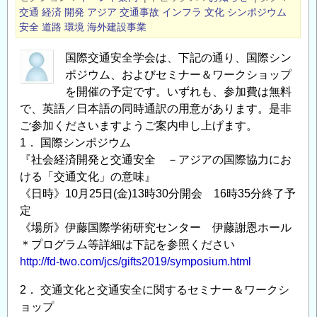
路
交通
経済
開発
アジア
交通事故
インフラ
文化
シンポジウム
ア
安全
道路
環境
海外建設事業
セ
国際交通安全学会は、下記の通り、国際シン
ッ
ポジウム、およびセミナー＆ワークショップ
ト
を開催の予定です。いずれも、参加費は無料
マ
で、英語／日本語の同時通訳の用意があります。是非
ネ
ご参加くださいますようご案内申し上げます。
ジ
1． 国際シンポジウム
メ
『社会経済開発と交通安全 －アジアの国際協力にお
ン
ける「交通文化」の意味』
ト
《日時》10月25日(金)13時30分開会 16時35分終了予
プ
定
ラ
《場所》伊藤国際学術研究センター 伊藤謝恩ホール
ッ
＊プログラム等詳細は下記を参照ください
ト
http://fd-two.com/jcs/gifts2019/symposium.html
フ
ォ
2． 交通文化と交通安全に関するセミナー＆ワークシ
ョップ
ー