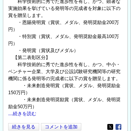
科学技術的に秀でた進歩性を有し、かつ、顕著な
ら
実施効果を挙げている発明等の完成者を対象に以下の
せ
賞を贈呈します。
の
・恩賜発明賞（賞状、メダル、発明奨励金200万
円）
・特別賞（賞状、メダル、発明奨励金最高100万
円）
・発明賞（賞状及びメダル）
【第二表彰区分】
科学技術的に秀でた進歩性を有し、かつ、中小・
ベンチャー企業、大学及び公設試験研究機関等の研究
機関に係る発明等の完成者に以下の賞を贈呈します。
・未来創造発明賞（賞状、メダル、発明奨励金
150万円）
・未来創造発明奨励賞（賞状、メダル、発明奨
励金50万円）
....続きを読む
（公
続きを見る
コメントを追加
Opens in
Opens