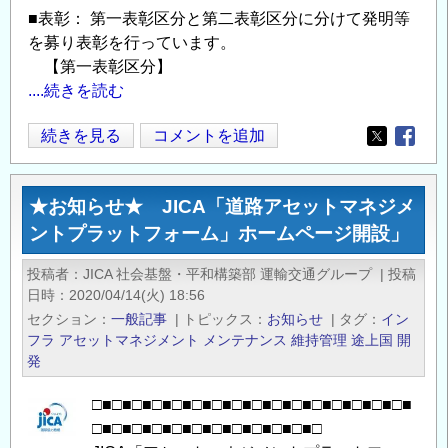
の
■表彰： 第一表彰区分と第二表彰区分に分けて発明等
ご
を募り表彰を行っています。
案
【第一表彰区分】
内
....続きを読む
の
（公
続きを見る
コメントを追加
Opens in
Opens
社）
発
★お知らせ★ JICA「道路アセットマネジメ
明
ントプラットフォーム」ホームページ開設」
協
会
投稿者
JICA 社会基盤・平和構築部 運輸交通グループ
|
投稿
令
日時
2020/04/14(火) 18:56
和
セクション
一般記事
|
トピックス
お知らせ
|
タグ
イン
6
フラ
アセットマネジメント
メンテナンス
維持管理
途上国
開
年
発
度
□■□■□■□■□■□■□■□■□■□■□■□■□■□■□■□■
全
□■□■□■□■□■□■□■□■□■□■□■□
国