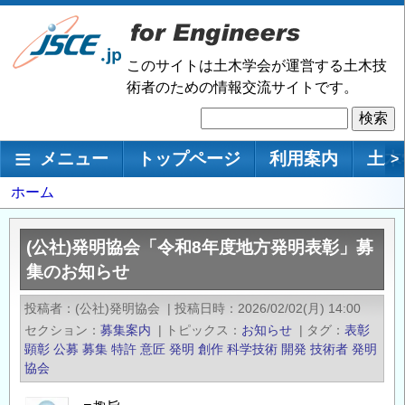
メ
イ
ン
このサイトは土木学会が運営する土木技
コ
術者のための情報交流サイトです。
ン
検
テ
索
ン
メインナビゲーション
メニュー
トップページ
利用案内
土木
>
ツ
に
パ
ホーム
移
ン
動
く
(公社)発明協会「令和8年度地方発明表彰」募
ず
集のお知らせ
投稿者
(公社)発明協会
|
投稿日時
2026/02/02(月) 14:00
セクション
募集案内
|
トピックス
お知らせ
|
タグ
表彰
顕彰
公募
募集
特許
意匠
発明
創作
科学技術
開発
技術者
発明
協会