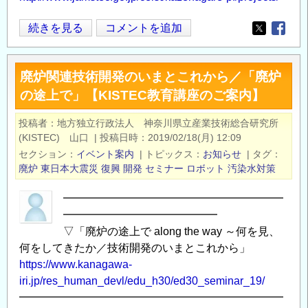
済
2019
続きを見る
コメントを追加
開
Opens in
Opens
年
発
度
と
廃炉関連技術開発のいまとこれから／「廃炉
風
交
の途上で」【KISTEC教育講座のご案内】
と
通
流
安
投稿者
地方独立行政法人 神奈川県立産業技術総合研究所
れ
全」
(KISTEC) 山口
|
投稿日時
2019/02/18(月) 12:09
の
等
セクション
イベント案内
|
トピックス
お知らせ
|
タグ
プ
の
廃炉
東日本大震災
復興
開発
セミナー
ロボット
汚染水対策
ラ
ご
━━━━━━━━━━━━━━━━━━━━
ッ
案
━━━━━━━━━━━━━━
ト
内
▽「廃炉の途上で along the way ～何を見、
フ
の
何をしてきたか／技術開発のいまとこれから」
ォ
https://www.kanagawa-
ー
iri.jp/res_human_devl/edu_h30/ed30_seminar_19/
ム
━━━━━━━━━━━━━━━━━━━━━━━━
特