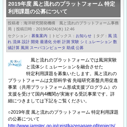
2019年度 風と流れのプラットフォーム 特定
通
利用課題の公募について
安
全
投稿者
海洋研究開発機構 風と流れのプラットフォーム事務
学
局
|
投稿日時
2019/04/24(水) 12:46
会
セクション
募集案内
|
トピックス
お知らせ
|
タグ
風
流
か
れ
流体
設計
開発
最適化
分析
計測
実験
シミュレーション
数
ら
値計算
風洞
スーパコンピュータ
助成
公募
国
風と流れのプラットフォームでは風洞実験
際
と流体シミュレーションを融合させた
シ
特定利用課題を募集いたします。風と流れの
ン
プラットフォームは文部科学省 先端研究基盤共用促進
ポ
事業（共用プラットフォーム形成支援プログラム）の
ジ
支援を受けて国内4機関が実施する受託事業です。詳
ウ
細につきましては下記をご覧ください。
ム
「社
○2019年度 風と流れのプラットフォーム 特定利用課題
会
の公募について
経
http://www.jamstec.go.jp/ceist/kazenagare-pf/projects/