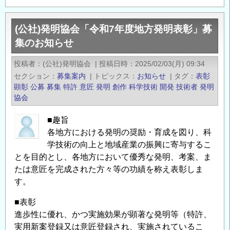
社）
発
(公社)発明協会「令和7年度地方発明表彰」募
明
集のお知らせ
協
会
投稿者
(公社)発明協会
|
投稿日時
2025/02/03(月) 09:34
令
セクション
募集案内
|
トピックス
お知らせ
|
タグ
表彰
和
顕彰
公募
募集
特許
意匠
発明
創作
科学技術
開発
技術者
発明
8
協会
年
■趣旨
度
各地方における発明の奨励・育成を図り、科
全
学技術の向上と地域産業の振興に寄与するこ
国
とを目的とし、各地方において優秀な発明、考案、ま
発
たは意匠を完成された方々等の功績を称え表彰しま
明
す。
表
彰
■表彰
募
進歩性に優れ、かつ実施効果が顕著な発明等（特許、
集
実用新案登録又は意匠登録され、実施されているこ