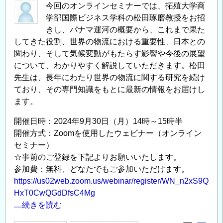
今回のオンラインセミナーでは、拓殖大学商
発
学部国際ビジネス学科の松田琢磨教授をお招
明
きし、パナマ運河の概要から、これまで果た
表
してきた役割、世界の物流における重要性、日本との
彰」
関わり、そして気候変動がもたらす影響や今後の展望
募
について、わかりやすく解説していただきます。松田
集
先生は、長年にわたり世界の物流に関する研究を続け
の
ており、その専門知識をもとに最新の情報をお届けし
お
ます。
知
開催日時：2024年9月30日（月）14時～15時半
ら
開催方式：Zoomを使用したウェビナー（オンライン
せ
セミナー）
の
☆事前のご登録を下記よりお願いいたします。
参加費：無料、どなたでもご参加いただけます。
https://us02web.zoom.us/webinar/register/WN_n2xS9Q
HxT0CwQGdDfsC4Mg
....続きを読む