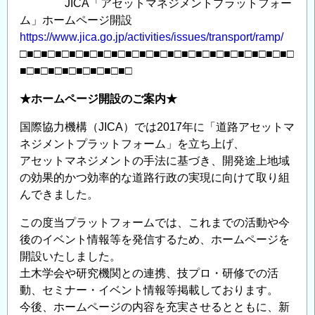
JICA「アセットマネジメントプラットフォー
発
ム」ホームページ開設
明
https://www.jica.go.jp/activities/issues/transport/ramp/
表
□■□■□■□■□■□■□■□■□■□■□■□■□■□■□■□■□■□■□■□
彰
■□■□■□■□■□■□■□■□
募
集
★ホームページ開設のご案内★
の
国際協力機構（JICA）では2017年に「道路アセットマ
ご
ネジメントプラットフォーム」を立ち上げ、
案
アセットマネジメントの手法に基づき、開発途上地域
内
の効果的かつ効率的な道路行政の実現に向けて取り組
の
んできました。
この度当プラットフォームでは、これまでの活動や今
後のイベント情報等を発信するため、ホームページを
開設いたしました。
土木学会や研究機関との連携、技プロ・研修での活
動、セミナー・イベント情報等掲載しております。
今後、ホームページの内容を充実させるとともに、新