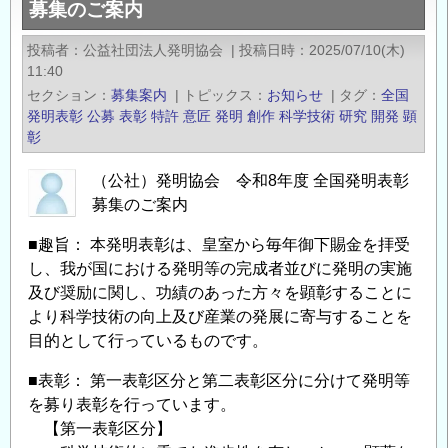
募集のご案内
協
会
投稿者
公益社団法人発明協会
|
投稿日時
2025/07/10(木)
「令
11:40
和
セクション
募集案内
|
トピックス
お知らせ
|
タグ
全国
8
発明表彰
公募
表彰
特許
意匠
発明
創作
科学技術
研究
開発
顕
年
彰
度
（公社）発明協会 令和8年度 全国発明表彰
地
募集のご案内
方
発
■趣旨： 本発明表彰は、皇室から毎年御下賜金を拝受
明
し、我が国における発明等の完成者並びに発明の実施
表
及び奨励に関し、功績のあった方々を顕彰することに
彰」
より科学技術の向上及び産業の発展に寄与することを
募
目的として行っているものです。
集
■表彰： 第一表彰区分と第二表彰区分に分けて発明等
の
を募り表彰を行っています。
お
【第一表彰区分】
知