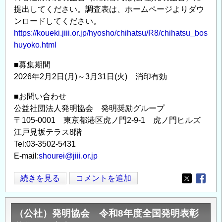
提出してください。調査表は、ホームページよりダウ
ンロードしてください。
https://koueki.jiii.or.jp/hyosho/chihatsu/R8/chihatsu_bos
huyoko.html
■募集期間
2026年2月2日(月)～3月31日(火) 消印有効
■お問い合わせ
公益社団法人発明協会 発明奨励グループ
〒105-0001 東京都港区虎ノ門2-9-1 虎ノ門ヒルズ
江戸見坂テラス8階
Tel:03-3502-5431
E-mail:
shourei@jiii.or.jp
(公
続きを見る
コメントを追加
Opens in
Opens
社)
発
（公社）発明協会 令和8年度全国発明表彰
明