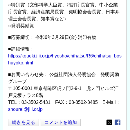
候
○特別賞（文部科学大臣賞、特許庁長官賞、中小企業
変
庁長官賞、経済産業局長賞、発明協会会長賞、日本弁
動
理士会会長賞、知事賞など）
と
○発明奨励賞
グ
■応募締切： 令和6年3月29日(金) 消印有効
ロ
ー
■詳細情報：
バ
https://koueki.jiii.or.jp/hyosho/chihatsu/R6/chihatsu_bos
ル
huyoko.html
物
■お問い合わせ先： 公益社団法人発明協会 発明奨励
流
グループ
の
〒105-0001 東京都港区虎ノ門2-9-1 虎ノ門ヒルズ江
行
戸見坂テラス8階
方」
TEL：03-3502-5431 FAX：03-3502-3485 E-Mail：
開
shourei@jiii.or.jp
催
の
(公
続きを見る
コメントを追加
Opens in
Opens
ご
社)