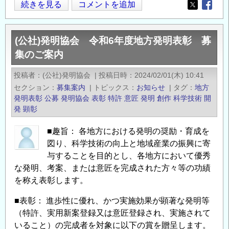
オ
続きを見る
コメントを追加
Opens in
Opens
ン
ラ
(公社)発明協会 令和6年度地方発明表彰 募
イ
集のご案内
ン
セ
投稿者
(公社)発明協会
|
投稿日時
2024/02/01(木) 10:41
ミ
セクション
募集案内
|
トピックス
お知らせ
|
タグ
地方
ナ
発明表彰
公募
発明協会
表彰
特許
意匠
発明
創作
科学技術
開
ー
発
顕彰
「パ
■趣旨： 各地方における発明の奨励・育成を
ナ
図り、科学技術の向上と地域産業の振興に寄
マ
与することを目的とし、各地方において優秀
運
な発明、考案、または意匠を完成された方々等の功績
河
を称え表彰します。
の
未
■表彰： 進歩性に優れ、かつ実施効果が顕著な発明等
来：
（特許、実用新案登録又は意匠登録され、実施されて
気
いること）の完成者を対象に以下の賞を贈呈します。