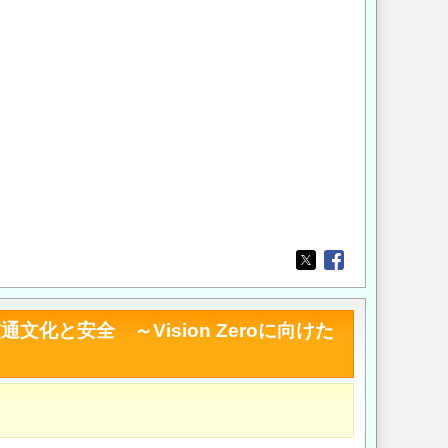
Opens in a new wi
Opens in a new
安全 ～Vision Zeroに向けた