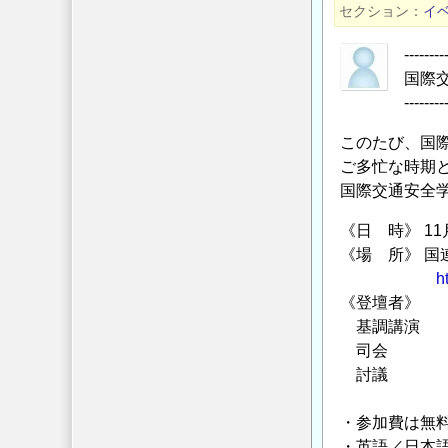
全
セクション
イ
学
会
--------
か
国際
ら
--------
国
このたび、国
際
ご多忙な時期
シ
国際交通安全
ン
ポ
《日 時》 11
ジ
《場 所》 国
ウ
h
ム
《登壇者》
「社
基調講演 藤
司会 佐野 
会
討議 Ali 
経
Nhan T
済
・参加費は無
開
・英語／日本