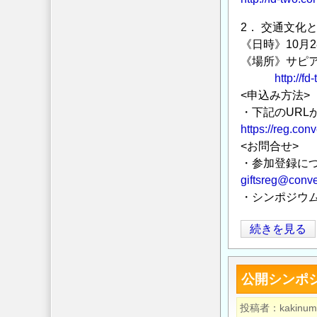
内
の
2． 交通文化
《日時》10月2
《場所》サピ
http://f
<申込み方法>
・下記のURL
https://reg.conv
<お問合せ>
・参加登録につ
giftsreg@conve
・シンポジウムの
国
続きを見る
際
交
公開シンポ
通
安
投稿者
kakinum