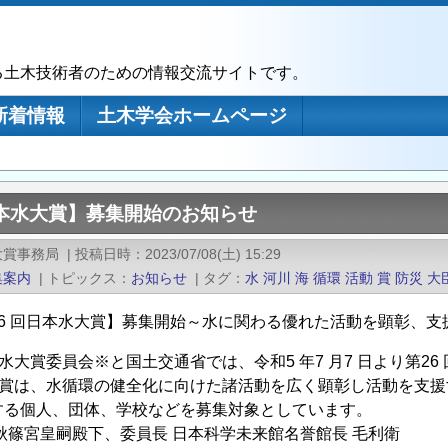
る土木技術者のための情報交流サイトです。
新着情報
土木学会ホームページ
日本水大賞】募集開始のお知らせ
大賞事務局
|
投稿日時
2023/07/08(土) 15:29
集案内
|
トピックス
お知らせ
|
タグ
水
河川
海
循環
活動
賞
防災
大
26 回日本水大賞】募集開始～水に関わる優れた活動を顕彰、支
水大賞委員会※と国土交通省では、令和5 年7 月7 日より第2
大賞は、水循環の健全化に向けた諸活動を広く顕彰し活動を支援
する個人、団体、学校などを募集対象としています。
篠宮皇嗣殿下、委員長 日本科学未来館名誉館長 毛利衛