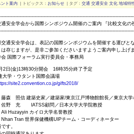
ベント案内
|
トピックス
お知らせ
|
タグ
交通
交通安全
文化
地域特
------------------------------------------------------------------------------------------
交通安全学会から国際シンポジウム開催のご案内 『比較文化の
------------------------------------------------------------------------------------------
際交通安全学会は、表記の国際シンポジウムを開催する運びと
とは存じますが、是非ご参加くださいますようご案内申し上げ
学会 国際フォーラム実行委員会・事務局
月2日(金)13時30分開会 16時35分終了予定
連大学・ウタント国際会議場
ttps://site2.convention.co.jp/gifts2018/
森 照信 建築史家／建築家/東京江戸博物館館長／東京大学
充 IATSS顧問／日本大学大学院教授
Huzayyin カイロ大学名誉教授
ran 世界保健機構UIPチーム・コーディネーター
料です。
語の同時通訳あります。