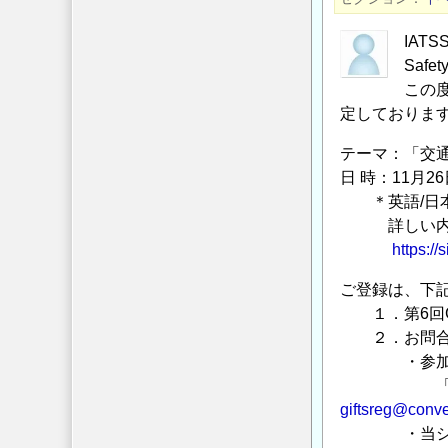
ォ
ー
IATS
ラ
Saf
ム
この
(GIFTS)
定しておりま
開
テーマ：「交
催
日 時：11月26
の
＊英語/日本
ご
詳しい内容に
案
https://
内
の
ご登録は、下記
１．第6回G
２．お問合
・参加登録
「第6回国際
giftsreg@conve
・当シンポ