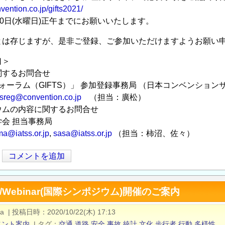
nvention.co.jp/gifts2021/
10日(水曜日)正午までにお願いいたします。
とは存じますが、是非ご登録、ご参加いただけますようお願い
口＞
関するお問合せ
ォーラム（GIFTS）」 参加登録事務局 （日本コンベンションサ
tsreg@convention.co.jp
（担当：廣松）
ウムの内容に関するお問合せ
学会 担当事務局
a@iatss.or.jp
,
sasa@iatss.or.jp
（担当：柿沼、佐々）
コメントを追加
S/Webinar(国際シンポジウム)開催のご案内
a
|
投稿日時
2020/10/22(木) 17:13
ベント案内
|
タグ
交通
道路
安全
事故
統計
文化
歩行者
行動
多様性