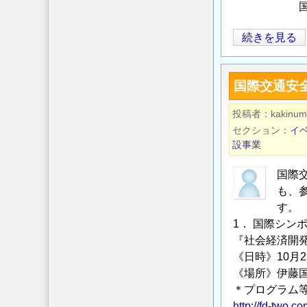
国際交通安全
第
続きを見る
6
回
国際交通安
GIFTS/Webi
際
投稿者
kakinum
シ
セクション
イ
ン
設事業
ポ
ジ
国際
も、
ウ
す。
ム)
1． 国際シン
開
『社会経済開
催
《日時》10月2
の
《場所》伊藤
ご
＊プログラム
案
http://fd-two.c