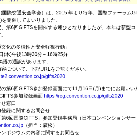
S(国際交通安全学会）は、2015 年より毎年、国際フォーラムGIFTS(Global I
ety)を開催してまいりました。
度、第6回GIFTSを開催する運びとなりましたが、本年は新型
す。
通文化の多様性と安全軽視行動」
日(木)午後13時30分～16時25分
語の通訳があります。
ついて、下記URLをご覧ください。
site2.convention.co.jp/gifts2020
の第6回GIFTS参加登録画面にて11月16日(月)までにお願い
IFTS参加登録画面
https://reg.convention.co.jp/gifts2020
せ窓口
に関するお問合せ
GIFTS」参加登録事務局（日本コンベンションサービス㈱内
ntion.co.jp
（担当：廣松）
ジウムの内容に関するお問合せ