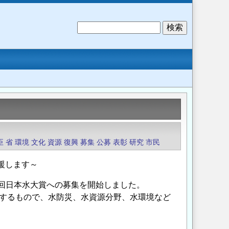
検
索
臣
省
環境
文化
資源
復興
募集
公募
表彰
研究
市民
援します～
6 回日本水大賞への募集を開始しました。
するもので、水防災、水資源分野、水環境など