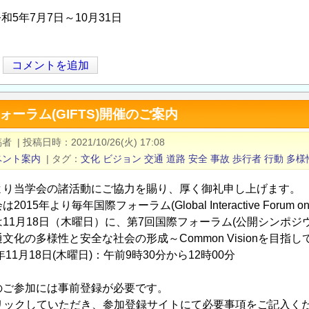
和5年7月7日～10月31日
コメントを追加
ォーラム(GIFTS)開催のご案内
稿者
|
投稿日時
2021/10/26(火) 17:08
ベント案内
|
タグ
文化
ビジョン
交通
道路
安全
事故
歩行者
行動
多様
より当学会の諸活動にご協力を賜り、厚く御礼申し上げます。
2015年より毎年国際フォーラム(Global Interactive Forum on 
は11月18日（木曜日）に、第7回国際フォーラム(公開シンポジ
様性と安全な社会の形成～Common Visionを目指し
月18日(木曜日)：午前9時30分から12時00分
のご参加には事前登録が必要です。
クリックしていただき、参加登録サイトにて必要事項をご記入く