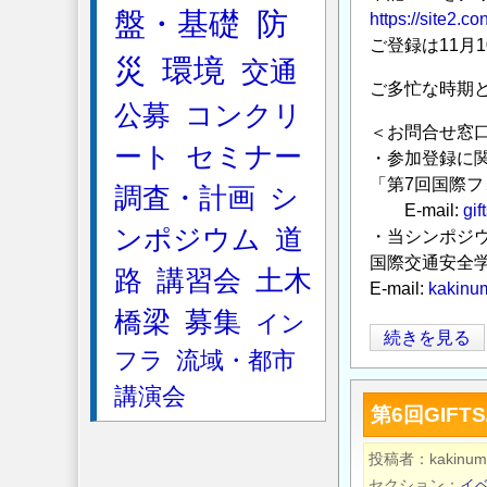
盤・基礎
防
https://site2.co
ら
ご登録は11月
せ
災
環境
交通
の
ご多忙な時期
公募
コンクリ
＜お問合せ窓
ート
セミナー
・参加登録に
「第7回国際フ
調査・計画
シ
E-mail:
gif
ンポジウム
道
・当シンポジ
国際交通安全
路
講習会
土木
E-mail:
kakinum
橋梁
募集
イン
第
続きを見る
フラ
流域・都市
7
講演会
回
第6回GIFT
国
際
投稿者
kakinum
フ
セクション
イ