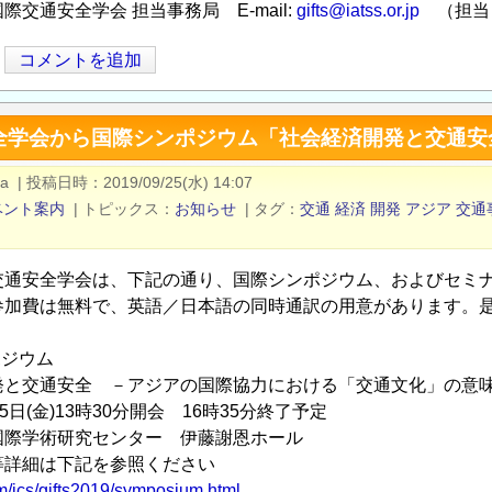
学会 担当事務局 E-mail:
gifts@iatss.or.jp
（担当
コメントを追加
全学会から国際シンポジウム「社会経済開発と交通安
nar(国
a
|
投稿日時
2019/09/25(水) 14:07
ベント案内
|
トピックス
お知らせ
|
タグ
交通
経済
開発
アジア
交通
交通安全学会は、下記の通り、国際シンポジウム、およびセミ
参加費は無料で、英語／日本語の同時通訳の用意があります。
ポジウム
発と交通安全 －アジアの国際協力における「交通文化」の意
5日(金)13時30分開会 16時35分終了予定
国際学術研究センター 伊藤謝恩ホール
等詳細は下記を参照ください
om/jcs/gifts2019/symposium.html