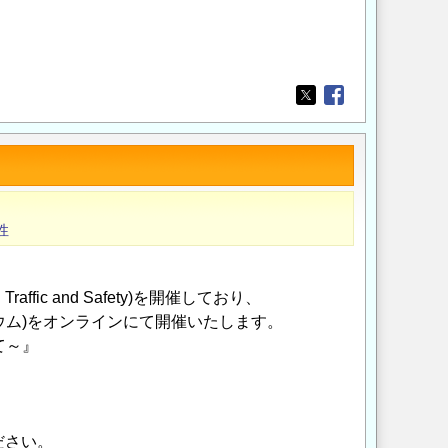
Opens in a new wi
Opens in a new
性
Traffic and Safety)を開催しており、
ウム)をオンラインにて開催いたします。
て～』
ださい。