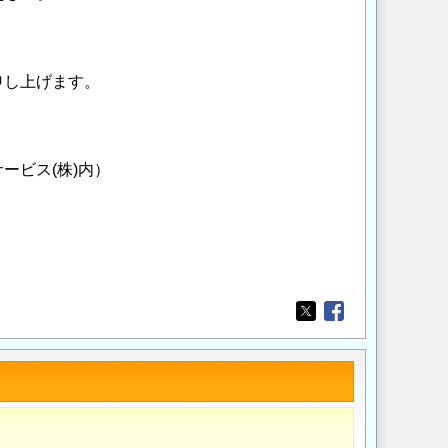
申し上げます。
ービス(株)内）
Opens in a new wi
Opens in a new