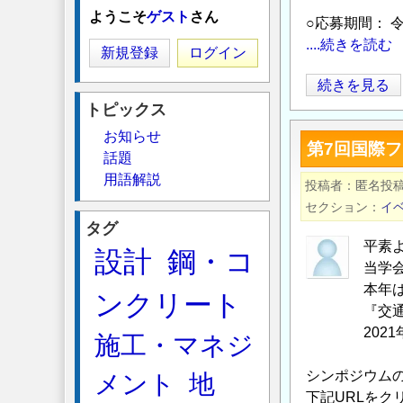
ようこそ
ゲスト
さん
○応募期間： 令
....続きを読む
新規登録
ログイン
【第
続きを見る
26
トピックス
回
お知らせ
第7回国際フ
日
話題
本
用語解説
投稿者
匿名投
水
セクション
イ
大
タグ
賞】
平素
設計
鋼・コ
募
当学会は
集
本年
ンクリート
開
『交通文化の多
2021年11
始
施工・マネジ
の
シンポジウム
メント
地
お
下記URLを
知