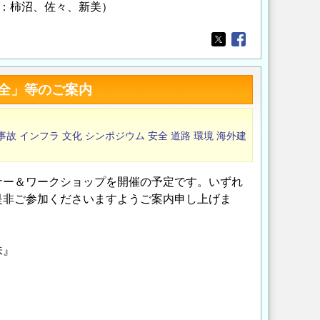
：柿沼、佐々、新美）
Opens in a new wi
Opens in a new
全」等のご案内
事故
インフラ
文化
シンポジウム
安全
道路
環境
海外建
ナー＆ワークショップを開催の予定です。いずれ
是非ご参加くださいますようご案内申し上げま
味』