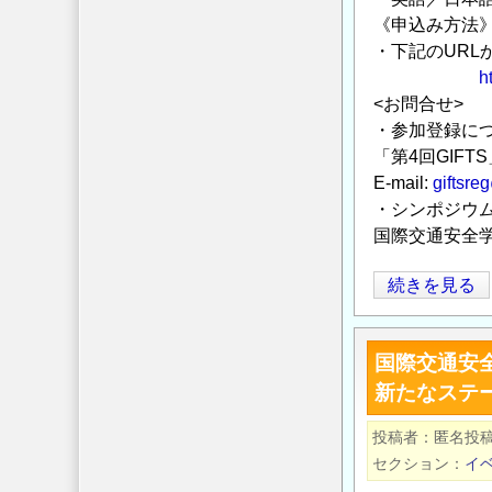
発
《申込み方法
と
・下記のURL
交
h
通
<お問合せ>
安
・参加登録に
全」
「第4回GIF
等
E-mail:
giftsre
の
・シンポジウ
ご
国際交通安全学会
案
内
公
続きを見る
の
開
シ
国際交通安全
ン
新たなステ
ポ
ジ
投稿者
匿名投
ウ
セクション
イ
ム