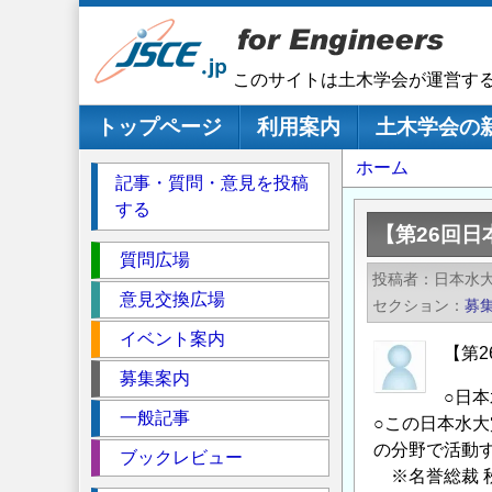
メ
イ
ン
このサイトは土木学会が運営す
コ
ン
メインナビゲーション
トップページ
利用案内
土木学会の
テ
パ
ホーム
ン
記事・質問・意見を投稿
ツ
ン
する
に
く
【第26回
移
セ
ず
質問広場
動
投稿者
日本水
ク
意見交換広場
セクション
募
シ
イベント案内
ョ
【第
ン
募集案内
○日本
一般記事
○この日本水
の分野で活動
ブックレビュー
※名誉総裁 秋