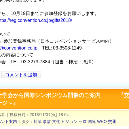
》
から、10月19日までに参加登録をお願いします。
ttps://reg.convention.co.jp/gifts2018/
ついて
TS」参加登録事務局（日本コンベンションサービス㈱内）
g@convention.co.jp
TEL: 03-3508-1249
ムの内容について
 TEL: 03-3273-7884（担当：柿沼・滝澤）
コメントを追加
学会から国際シンポジウム開催のご案内 『交通文化と
ージ～』
稿者
|
投稿日時
2016/11/01(火) 18:04
ベント案内
|
タグ
対策
事故
文化
ビジョン
ゼロ
国連
WHO
交通