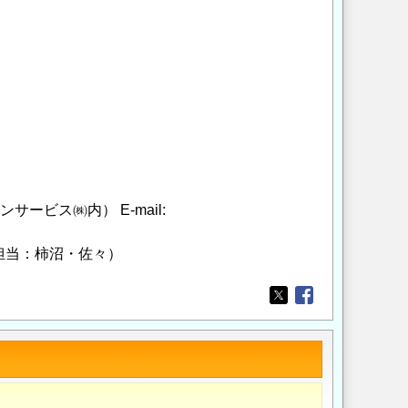
ビス㈱内） E-mail:
（担当：柿沼・佐々）
Opens in a new wi
Opens in a new