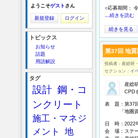
ようこそ
ゲスト
さん
○応募期間： 令
....続きを読む
新規登録
ログイン
【第
続きを見る
26
トピックス
回
お知らせ
第37回 地
日
話題
本
用語解説
投稿者
産総研
水
セクション
イ
大
タグ
賞】
産総
設計
鋼・コ
募
CP
集
ンクリート
表 題：第37
開
「地圏資源環
始
施工・マネジ
の
日 時：2022
メント
地
お
会 場：ステ
知