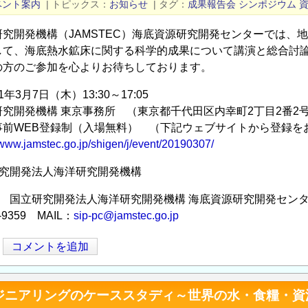
ベント案内
|
トピックス
お知らせ
|
タグ
成果報告会
シンポジウム
研究開発機構（JAMSTEC）海底資源研究開発センターでは、
して、海底熱水鉱床に関する科学的成果について講演と総合討
の方のご参加を心よりお待ちしております。
3月7日（木）13:30～17:05
究開発機構 東京事務所 （東京都千代田区内幸町2丁目2番2号
事前WEB登録制（入場無料） （下記ウェブサイトから登録を
/www.jamstec.go.jp/shigen/j/event/20190307/
研究開発法人海洋研究開発機構
 国立研究開発法人海洋研究開発機構 海底資源研究開発センタ
-9359 MAIL：
sip-pc@jamstec.go.jp
コメントを追加
ジニアリングのケーススタディ～世界の水・食糧・資