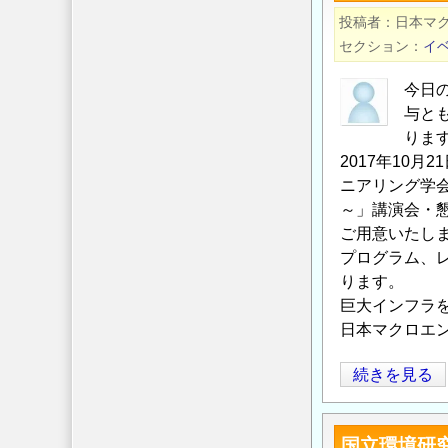
源
投稿者
ら
日本マ
研
セクション
イ
見
究
た
開
今日
製
発
与と
銑
課
りま
技
題
2017年10月
術
ニアリング学
成
の
～」講演会・
果
進
ご用意いたしま
報
歩
プログラム、
告
と
ります。
会
今
巨大インフラ
「海
後
日本マクロエ
底
の
熱
展
マ
続きを見る
水
開」
ク
鉱
開
ロ
床
国立環境研
催