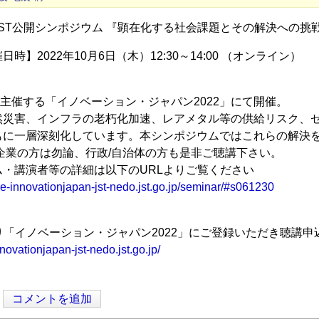
JST公開シンポジウム 『顕在化する社会課題とその解決への挑
日時】2022年10月6日（木）12:30～14:00 （オンライン）
Oが主催する「イノベーション・ジャパン2022」にて開催。
然災害、インフラの老朽化加速、レアメタル等の供給リスク、
もに一層深刻化しています。本シンポジウムではこれらの解決
企業の方は勿論、行政/自治体の方も是非ご聴講下さい。
・講演者等の詳細は以下のURLよりご覧ください
pre-innovationjapan-jst-nedo.jst.go.jp/seminar/#s061230
り「イノベーション・ジャパン2022」にご登録いただき聴講申
nnovationjapan-jst-nedo.jst.go.jp/
コメントを追加