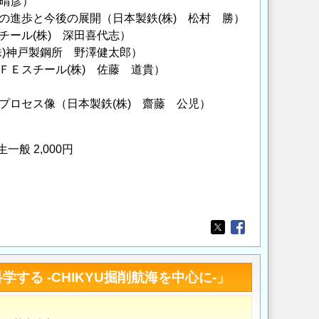
 晴彦）
セスの進歩と今後の展開（日本製鉄(株) 松村 勝）
スチール(株) 深田喜代志）
(株)神戸製鋼所 野澤健太郎）
ＪＦＥスチール(株) 佐藤 道貴）
）
来プロセス像（日本製鉄(株) 齋藤 公児）
一般 2,000円
Opens in a new wi
Opens in a new
する -CHIKYU掘削航海を中心に-」