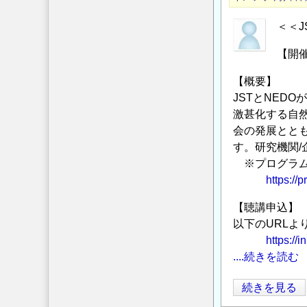
総
合
＜＜
セ
【開催
ン
タ
【概要】
ー
JSTとNED
シ
激甚化する自
ン
会の発展とと
ポ
す。研究機関/
※プログラム
ジ
https://
ウ
ム
【聴講申込】
地
以下のURLよ
圏
https://i
資
....続きを読む
源
環
JST
続きを見る
境
公