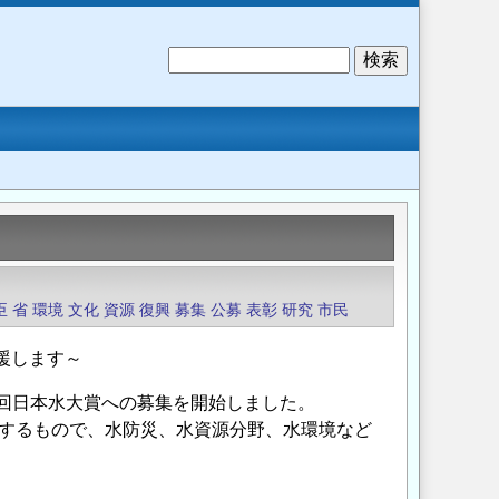
検
索
臣
省
環境
文化
資源
復興
募集
公募
表彰
研究
市民
援します～
6 回日本水大賞への募集を開始しました。
するもので、水防災、水資源分野、水環境など