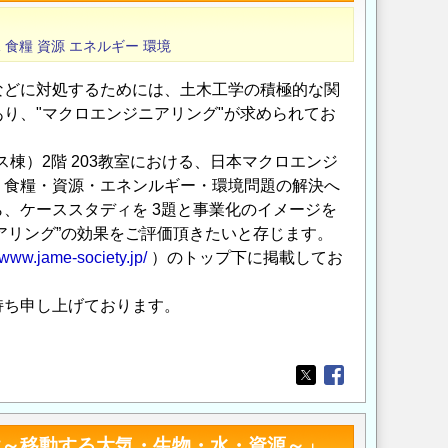
水
食糧
資源
エネルギー
環境
などに対処するためには、土木工学の積極的な関
り、"マクロエンジニアリング"が求められてお
（ガラス棟）2階 203教室における、日本マクロエンジ
・食糧・資源・エネンルギー・環境問題の解決へ
、ケーススタディを 3題と事業化のイメージを
ニアリング”の効果をご評価頂きたいと存じます。
//www.jame-society.jp/
）のトップ下に掲載してお
持ち申し上げております。
Opens in a new wi
Opens in a new
境～移動する大気・生物・水・資源～」