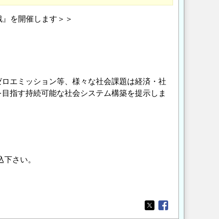
戦』を開催します＞＞
ゼロエミッション等、様々な社会課題は経済・社
を目指す持続可能な社会システム構築を提示しま
込下さい。
Opens in a new wi
Opens in a new