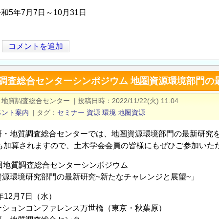
和5年7月7日～10月31日
コメントを追加
質調査総合センターシンポジウム 地圏資源環境部門の
・地質調査総合センター
|
投稿日時
2022/11/22(火) 11:04
ベント案内
|
タグ
セミナー
資源
環境
地圏資源
研・地質調査総合センターでは、地圏資源環境部門の最新研究
Dも加算されますので、土木学会会員の皆様にもぜひご参加いた
回地質調査総合センターシンポジウム
境研究部門の最新研究~新たなチャレンジと展望~」
年12月7日（水）
ーションコンファレンス万世橋（東京・秋葉原）