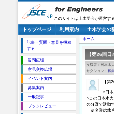
メ
イ
ン
このサイトは土木学会が運営す
コ
ン
メインナビゲーション
トップページ
利用案内
土木学会の
テ
パ
ホーム
ン
記事・質問・意見を投稿
ツ
ン
する
に
く
【第26回
移
セ
ず
質問広場
動
投稿者
日本水
ク
意見交換広場
セクション
募
シ
イベント案内
ョ
【第
ン
募集案内
○日本
一般記事
○この日本水
の分野で活動
ブックレビュー
※名誉総裁 秋