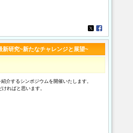
Opens in a new wi
Opens in a new
最新研究~新たなチャレンジと展望~
を紹介するシンポジウムを開催いたします。
だければと思います。