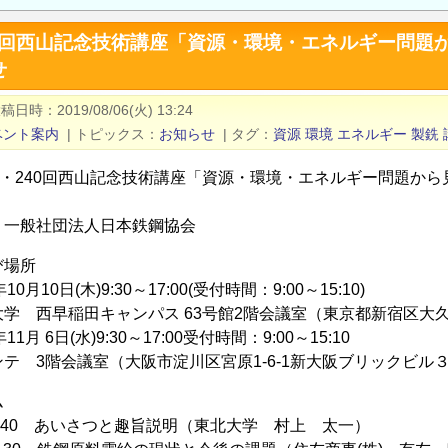
240回西山記念技術講座「資源・環境・エネルギー問
せ
投稿日時
2019/08/06(火) 13:24
ベント案内
|
トピックス
お知らせ
|
タグ
資源
環境
エネルギー
製銑
39・240回西山記念技術講座「資源・環境・エネルギー問題か
：一般社団法人日本鉄鋼協会
び場所
年10月10日(木)9:30～17:00(受付時間：9:00～15:10)
学 西早稲田キャンパス 63号館2階会議室（東京都新宿区大久保
年11月 6日(水)9:30～17:00受付時間：9:00～15:10
テ 3階会議室（大阪市淀川区宮原1-6-1新大阪ブリックビル
ム
：40 あいさつと趣旨説明（東北大学 村上 太一）