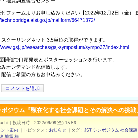
研・地質調査総合センター
付フォームよりお申し込みください【2022年12月2日（金）
//technobridge.aist.go.jp/mailform/66471372/
スクーリングネット 3.5単位の取得ができます。
://www.gsj.jp/researches/gsj-symposium/sympo37/index.html
対面開催で口頭発表とポスターセッションを行います。
みオンデマンド配信致します。
配信ご希望の方もお申込みください。
コメントを追加
ンポジウム『顕在化する社会課題とその解決への挑戦』開
uchi
|
投稿日時
2022/09/09(金) 15:56
ベント案内
|
トピックス
お知らせ
|
タグ
JST
シンポジウム
社会課題
波
地震
橋