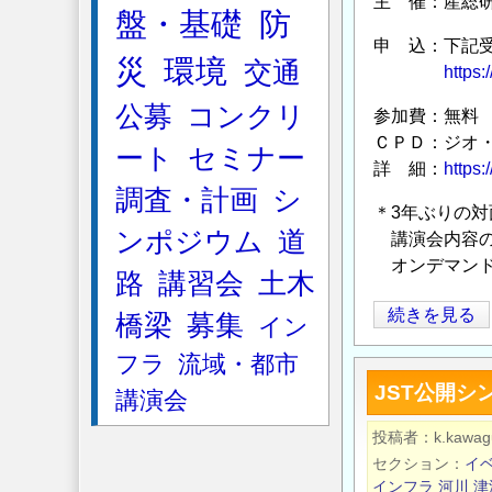
主 催：産総
盤・基礎
防
ら
申 込：下記受
せ
災
環境
交通
https:
の
公募
コンクリ
参加費：無料
ＣＰＤ：ジオ・
ート
セミナー
詳 細：
https
調査・計画
シ
＊3年ぶりの
ンポジウム
道
講演会内容の
オンデマンド
路
講習会
土木
第
続きを見る
橋梁
募集
イン
37
フラ
流域・都市
回
JST公開シ
講演会
地
質
投稿者
k.kawag
調
セクション
イ
査
インフラ
河川
津