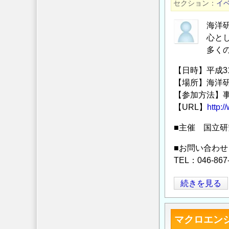
セクション
イ
記
念
海洋
技
心と
術
多く
講
【日時】平成31年
座
【場所】海洋研
「資
【参加方法】
源・
【URL】
http:/
環
境・
■主催 国立
エ
■お問い合わせ
ネ
TEL：046-867
ル
ギ
JAMSTEC
続きを見る
ー
海
問
底
題
マクロエン
資
か