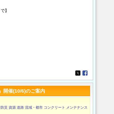
まで】
Opens in a new wi
Opens in a new
催(10/6)のご案内
防災
資源
道路
流域・都市
コンクリート
メンテナンス