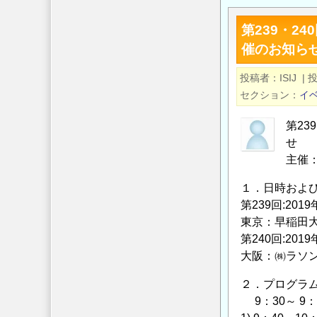
部
開
第239・
門
シ
の
催のお知ら
ン
最
ポ
投稿者
ISIJ
|
新
ジ
セクション
イ
研
ウ
究
ム
第2
~
『顕
せ
新
在
主催
た
化
１．日時およ
な
す
第239回:2019
チ
る
東京：早稲田大
ャ
社
第240回:2019
レ
会
大阪：㈱ラソン
ン
課
ジ
題
２．プログラ
と
と
9：30～ 9
展
そ