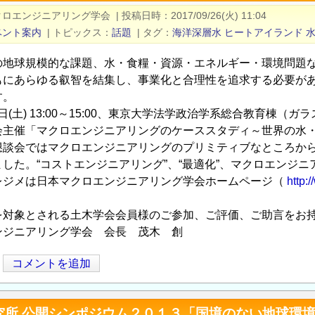
クロエンジニアリング学会
|
投稿日時
2017/09/26(火) 11:04
ベント案内
|
トピックス
話題
|
タグ
海洋深層水
ヒートアイランド
の地球規模的な課題、水・食糧・資源・エネルギー・環境問題
もにあらゆる叡智を結集し、事業化と合理性を追求する必要があ
す。
21日(土) 13:00～15:00、東京大学法学政治学系総合教育棟
会主催「マクロエンジニアリングのケーススタディ～世界の水
懇談会ではマクロエンジニアリングのプリミティブなところから
した。“コストエンジニアリング”、“最適化”、マクロエンジ
レジメは日本マクロエンジニアリング学会ホームページ（
http:
を対象とされる土木学会会員様のご参加、ご評価、ご助言をお
ンジニアリング学会 会長 茂木 創
コメントを追加
究所 公開シンポジウム２０１３「国境のない地球環