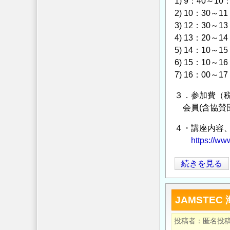
1) 9：40
望
の
2) 10：3
~
解
3) 12：3
の
4) 13：2
決
5) 14：1
へ
6) 15：1
の
7) 16：0
挑
戦』
３．参加費（
開
会員(含協賛団体個
催
(10/6)
４・講座内容
の
https://ww
ご
第
続きを見る
案
239・
内
240
の
JAMSTE
回
西
投稿者
匿名投
山