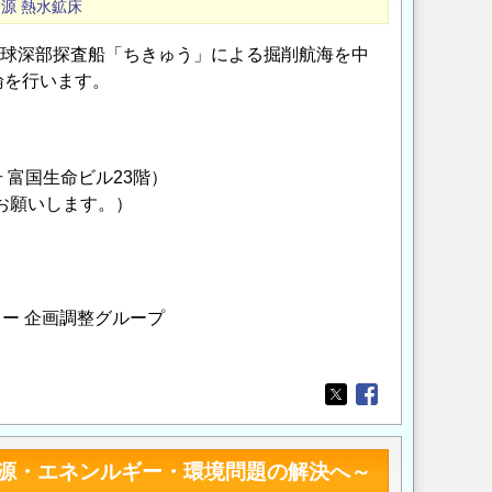
資源
熱水鉱床
地球深部探査船「ちきゅう」による掘削航海を中
論を行います。
 富国生命ビル23階）
お願いします。）
ー 企画調整グループ
Opens in a new wi
Opens in a new
源・エネンルギー・環境問題の解決へ～