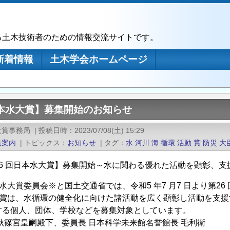
る土木技術者のための情報交流サイトです。
新着情報
土木学会ホームページ
日本水大賞】募集開始のお知らせ
大賞事務局
|
投稿日時
2023/07/08(土) 15:29
集案内
|
トピックス
お知らせ
|
タグ
水
河川
海
循環
活動
賞
防災
大
26 回日本水大賞】募集開始～水に関わる優れた活動を顕彰、支
水大賞委員会※と国土交通省では、令和5 年7 月7 日より第2
大賞は、水循環の健全化に向けた諸活動を広く顕彰し活動を支援
する個人、団体、学校などを募集対象としています。
篠宮皇嗣殿下、委員長 日本科学未来館名誉館長 毛利衛