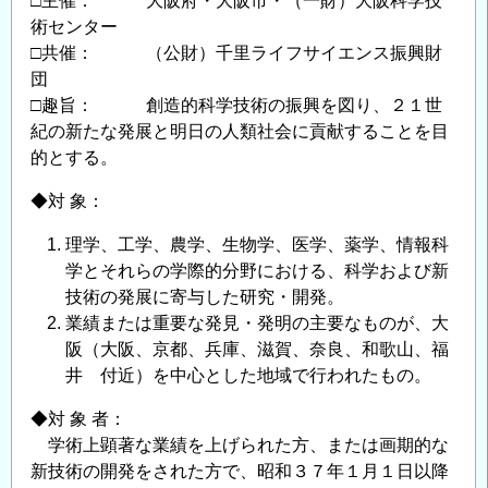
□主催： 大阪府・大阪市・（一財）大阪科学技
術センター
□共催： （公財）千里ライフサイエンス振興財
団
□趣旨： 創造的科学技術の振興を図り、２１世
紀の新たな発展と明日の人類社会に貢献することを目
的とする。
◆対 象：
理学、工学、農学、生物学、医学、薬学、情報科
学とそれらの学際的分野における、科学および新
技術の発展に寄与した研究・開発。
業績または重要な発見・発明の主要なものが、大
阪（大阪、京都、兵庫、滋賀、奈良、和歌山、福
井 付近）を中心とした地域で行われたもの。
◆対 象 者：
学術上顕著な業績を上げられた方、または画期的な
新技術の開発をされた方で、昭和３７年１月１日以降