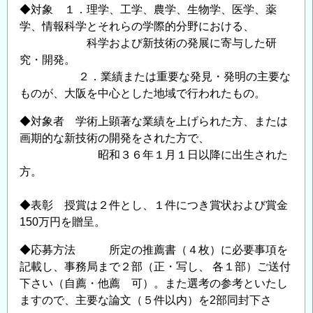
◆対象 １．理学、工学、農学、生物学、医学、薬
学、情報科学とそれらの学際的分野における、
科学および新技術の発展に寄与した研
究・開発。
２．業績または重要な発見・発明の主要な
ものが、大阪を中心とした地域で行われたもの。
◆対象者 学術上顕著な業績を上げられた方、または
画期的な新技術の開発をされた方で、
昭和３６年１月１日以降に出生された
方。
◆表彰 授賞は２件とし、１件につき賞状および賞金
150万円を贈呈。
◆応募方法 所定の推薦書（４枚）に必要事項を
記載し、事務局まで２部（正・写し、 各１部）ご送付
下さい（自薦・他薦 可）。また選考の参考といたし
ますので、主要な論文（５件以内）を2部同封下さ