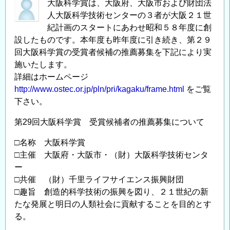
推
大阪科学賞は、大阪府、大阪市および財団法
人大阪科学技術センターの３者が大阪２１世
薦
紀計画のスタートにあわせ昭和５８年度に創
募
設したものです。本年度も昨年度に引き続き、第２９
集
回大阪科学賞の受賞者候補の推薦募集を下記により実
の
施いたします。
詳細はホームページ
http://www.ostec.or.jp/pln/pri/kagaku/frame.html
をご覧
下さい。
第29回大阪科学賞 受賞候補者の推薦募集について
□名称 大阪科学賞
□主催 大阪府・大阪市・（財）大阪科学技術センタ
ー
□共催 （財）千里ライフサイエンス振興財団
□趣旨 創造的科学技術の振興を図り、２１世紀の新
たな発展と明日の人類社会に貢献することを目的とす
る。