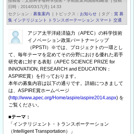
投稿者
文部科学省科学技術・学術政策局国際戦略室
|
投稿
水
日時
2014/03/17(月) 14:33
大
セクション
募集案内
|
トピックス
お知らせ
|
タグ
賞
募
賞】
集
インテリジェント
トランスポーテーション
スマート
交通
募
アジア太平洋経済協力（APEC）の科学技術
集
イノベーション政策パートナーシップ
開
（PPSTI）※では、プロジェクトの一環とし
始
て、毎年テーマを定めてその分野における優れた若手
の
研究者に対する表彰（APEC SCIENCE PRIZE for
お
INNOVATION, RESEARCH and EDUCATION：
知
ASPIRE賞）を行っております。
ら
本年の募集内容は以下の通りです。詳細につきまして
せ
は、ASPIRE賞ホームページ
の
(
http://www.apec.org/Home/aspire/aspire2014.aspx
) を
ご覧ください。
■テーマ：
「インテリジェント・トランスポーテーション
（Intelligent Transportation）」