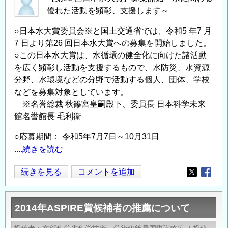
優れた活動を顕彰、支援します～
○日本水大賞委員会※と国土交通省では、令和5 年7 月
7 日より第26 回日本水大賞への募集を開始しました。
○この日本水大賞は、水循環の健全化に向けた諸活動
を広く顕彰し活動を支援するもので、水防災、水資源
分野、水環境などの分野で活動する個人、団体、学校
などを募集対象としています。
※名誉総裁 秋篠宮皇嗣殿下、委員長 日本科学未来
館名誉館長 毛利衛
○応募期間： 令和5年7月7日～10月31日
....続きを読む
【第
続きを見る
コメントを追加
Opens in
Opens
26
回
2014年ASPIRE賞候補者の推薦について
日
本