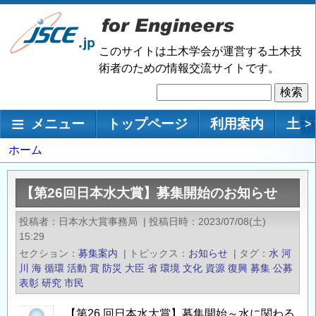
メ
イ
ン
このサイトは土木学会が運営する土木技
コ
術者のための情報交流サイトです。
ン
検
テ
索
ン
メインナビゲーション
メニュー
トップページ
利用案内
土木
>
ツ
に
パ
ホーム
移
ン
動
く
【第26回日本水大賞】募集開始のお知らせ
ず
投稿者
日本水大賞事務局
|
投稿日時
2023/07/08(土)
15:29
セクション
募集案内
|
トピックス
お知らせ
|
タグ
水
河
川
海
循環
活動
賞
防災
大臣
省
環境
文化
資源
復興
募集
公募
表彰
研究
市民
【第26 回日本水大賞】募集開始～水に関わる