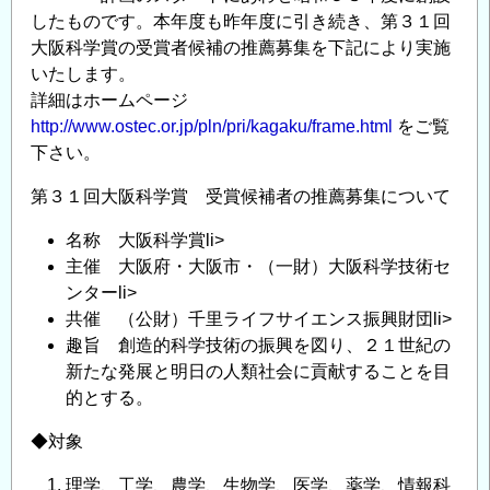
したものです。本年度も昨年度に引き続き、第３１回
て
大阪科学賞の受賞者候補の推薦募集を下記により実施
の
いたします。
詳細はホームページ
http://www.ostec.or.jp/pln/pri/kagaku/frame.html
をご覧
下さい。
第３１回大阪科学賞 受賞候補者の推薦募集について
名称 大阪科学賞li>
主催 大阪府・大阪市・（一財）大阪科学技術セ
ンターli>
共催 （公財）千里ライフサイエンス振興財団li>
趣旨 創造的科学技術の振興を図り、２１世紀の
新たな発展と明日の人類社会に貢献することを目
的とする。
◆対象
理学、工学、農学、生物学、医学、薬学、情報科