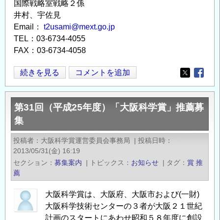
国際戦略室戦略２係
井村、宇佐見
Email：
t2usami@mext.go.jp
TEL：03-6734-4055
FAX：03-6734-4058
2014
続きを見る
コメントを追加
Opens in
Opens
年
ASPIRE
第31回（平成25年度）「大阪科学賞」推薦募
賞
集
候
補
投稿者
大阪科学賞運営委員会事務局
|
投稿日時
者
2013/05/31(金) 16:19
の
セクション
募集案内
|
トピックス
お知らせ
|
タグ
賞
推
推
薦
薦
大阪科学賞は、大阪府、大阪市および(一財)
に
大阪科学技術センターの３者が大阪２１世紀
つ
計画のスタートにあわせ昭和５８年度に創設
い