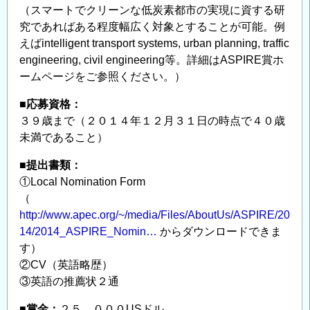
（スマートでクリーンな低炭素都市の実現に資する研
究であればある程度幅広く対象とすることが可能。例
えばintelligent transport systems, urban planning, traffic
engineering, civil engineering等。詳細はASPIRE賞ホ
ームページをご参照ください。）
■応募資格：
３９歳まで（２０１４年１２月３１日の時点で４０歳
未満であること）
■提出書類：
①Local Nomination Form
（
http://www.apec.org/~/media/Files/AboutUs/ASPIRE/20
14/2014_ASPIRE_Nomin…
からダウンロードできま
す）
②CV（英語略歴）
③英語の推薦状２通
■賞金：
２５，０００USドル