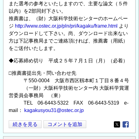
また選考の参考といたしますので、主要な論文（５件
以内）を2部同封下さい。
推薦書は、（財）大阪科学技術センターのホームペー
ジ
http://www.ostec.or.jp/pln/pri/kagaku/frame.html
より
ダウンロードして下さい。尚、ダウンロード出来ない
方は下記事務局までご連絡頂ければ、推薦書（用紙）
をご送付いたします。
◆応募締め切り 平成２５年７月１日（月）（必着）
□推薦書提出先・問い合わせ先
〒550-0004 大阪市西区靱本町１丁目８番４号
（一財）大阪科学技術センター内 大阪科学賞運
営委員会事務局 （東）
TEL 06-6443-5322 FAX 06-6443-5319 e-
mail：
kagakusyou31@ostec.or.jp
第
続きを見る
コメントを追加
Opens in
Opens
31