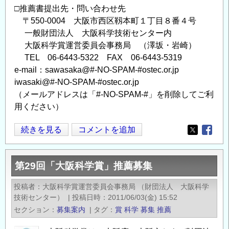
□推薦書提出先・問い合わせ先
〒550-0004 大阪市西区靱本町１丁目８番４号
一般財団法人 大阪科学技術センター内
大阪科学賞運営委員会事務局 （澤坂・岩崎）
TEL 06-6443-5322 FAX 06-6443-5319
e-mail：sawasaka@#-NO-SPAM-#ostec.or.jp
iwasaki@#-NO-SPAM-#ostec.or.jp
（メールアドレスは「#-NO-SPAM-#」を削除してご利
用ください）
第
続きを見る
コメントを追加
Opens in
Opens
30
回
第29回「大阪科学賞」推薦募集
「大
阪
投稿者
大阪科学賞運営委員会事務局 （財団法人 大阪科学
科
技術センター）
|
投稿日時
2011/06/03(金) 15:52
学
セクション
募集案内
|
タグ
賞
科学
募集
推薦
賞」