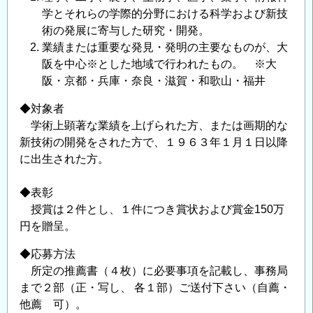
学とそれらの学際的分野における科学および新技
術の発展に寄与した研究・開発。
業績または重要な発見・発明の主要なものが、大
阪を中心※とした地域で行われたもの。 ※大
阪・京都・兵庫・奈良・滋賀・和歌山・福井
◆対象者
学術上顕著な業績を上げられた方、または画期的な
新技術の開発をされた方で、１９６３年１月１日以降
に出生された方。
◆表彰
授賞は２件とし、１件につき賞状および賞金150万
円を贈呈。
◆応募方法
所定の推薦書（４枚）に必要事項を記載し、事務局
まで２部（正・写し、 各１部）ご送付下さい（自薦・
他薦 可）。