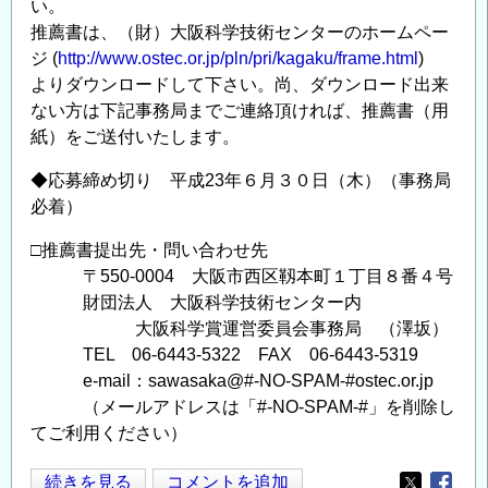
い。
推薦書は、（財）大阪科学技術センターのホームペー
ジ (
http://www.ostec.or.jp/pln/pri/kagaku/frame.html
)
よりダウンロードして下さい。尚、ダウンロード出来
ない方は下記事務局までご連絡頂ければ、推薦書（用
紙）をご送付いたします。
◆応募締め切り 平成23年６月３０日（木）（事務局
必着）
□推薦書提出先・問い合わせ先
〒550-0004 大阪市西区靱本町１丁目８番４号
財団法人 大阪科学技術センター内
大阪科学賞運営委員会事務局 （澤坂）
TEL 06-6443-5322 FAX 06-6443-5319
e-mail：sawasaka@#-NO-SPAM-#ostec.or.jp
（メールアドレスは「#-NO-SPAM-#」を削除し
てご利用ください）
第
続きを見る
コメントを追加