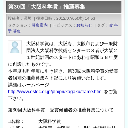
回
第30回「大阪科学賞」推薦募集
（平
成
投稿者
澤坂
|
投稿日時
2012/07/05(木) 14:53
25
セクション
募集案内
|
トピックス
お知らせ
|
タグ
賞
科
年
学
募集
度）
「大
大阪科学賞は、大阪府、大阪市および一般財
団法人大阪科学技術センターの３者が大阪２
阪
１世紀計画のスタートにあわせ昭和５８年度
科
に創設したものです。
学
本年度も昨年度に引き続き、第30回大阪科学賞の受賞
賞」
者候補の推薦募集を下記により実施いたします。
推
詳細はホームページ
薦
http://www.ostec.or.jp/pln/pri/kagaku/frame.html
をご覧
募
下さい。
集
の
第30回大阪科学賞 受賞候補者の推薦募集について
□名称： 大阪科学賞