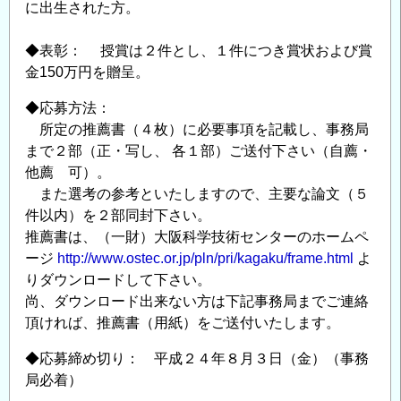
に出生された方。
◆表彰： 授賞は２件とし、１件につき賞状および賞
金150万円を贈呈。
◆応募方法：
所定の推薦書（４枚）に必要事項を記載し、事務局
まで２部（正・写し、 各１部）ご送付下さい（自薦・
他薦 可）。
また選考の参考といたしますので、主要な論文（５
件以内）を２部同封下さい。
推薦書は、（一財）大阪科学技術センターのホームペ
ージ
http://www.ostec.or.jp/pln/pri/kagaku/frame.html
よ
りダウンロードして下さい。
尚、ダウンロード出来ない方は下記事務局までご連絡
頂ければ、推薦書（用紙）をご送付いたします。
◆応募締め切り： 平成２４年８月３日（金）（事務
局必着）