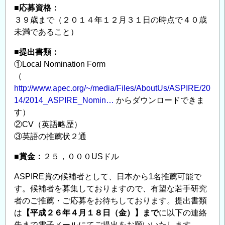
■応募資格：
３９歳まで（２０１４年１２月３１日の時点で４０歳
未満であること）
■提出書類：
①Local Nomination Form
（
http://www.apec.org/~/media/Files/AboutUs/ASPIRE/20
14/2014_ASPIRE_Nomin…
からダウンロードできま
す）
②CV（英語略歴）
③英語の推薦状２通
■賞金：
２５，０００USドル
ASPIRE賞の候補者として、日本から1名推薦可能で
す。候補者を募集しておりますので、有望な若手研究
者のご推薦・ご応募をお待ちしております。提出書類
は
【平成２６年４月１８日（金）】まで
に以下の連絡
先まで電子メールにてご提出をお願いいたします