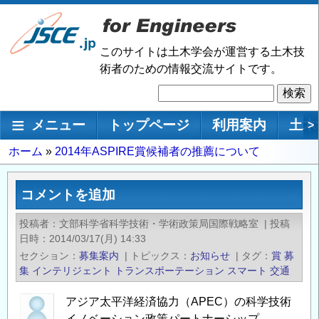
メ
イ
ン
このサイトは土木学会が運営する土木技
コ
術者のための情報交流サイトです。
ン
検
テ
索
ン
メインナビゲーション
メニュー
トップページ
利用案内
土木
>
ツ
に
パ
ホーム
2014年ASPIRE賞候補者の推薦について
移
ン
動
く
コメントを追加
ず
投稿者
文部科学省科学技術・学術政策局国際戦略室
|
投稿
日時
2014/03/17(月) 14:33
セクション
募集案内
|
トピックス
お知らせ
|
タグ
賞
募
集
インテリジェント
トランスポーテーション
スマート
交通
アジア太平洋経済協力（APEC）の科学技術
イノベーション政策パートナーシップ