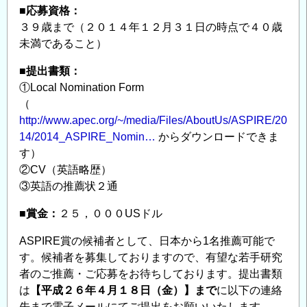
■応募資格：
３９歳まで（２０１４年１２月３１日の時点で４０歳
未満であること）
■提出書類：
①Local Nomination Form
（
http://www.apec.org/~/media/Files/AboutUs/ASPIRE/20
14/2014_ASPIRE_Nomin…
からダウンロードできま
す）
②CV（英語略歴）
③英語の推薦状２通
■賞金：
２５，０００USドル
ASPIRE賞の候補者として、日本から1名推薦可能で
す。候補者を募集しておりますので、有望な若手研究
者のご推薦・ご応募をお待ちしております。提出書類
は
【平成２６年４月１８日（金）】まで
に以下の連絡
先まで電子メールにてご提出をお願いいたします