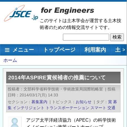
メ
イ
ン
このサイトは土木学会が運営する土木技
コ
術者のための情報交流サイトです。
ン
検
テ
索
ン
メインナビゲーション
メニュー
トップページ
利用案内
土木
>
ツ
に
パ
ホーム
移
ン
動
く
2014年ASPIRE賞候補者の推薦について
ず
投稿者
文部科学省科学技術・学術政策局国際戦略室
|
投稿
日時
2014/03/17(月) 14:33
セクション
募集案内
|
トピックス
お知らせ
|
タグ
賞
募
集
インテリジェント
トランスポーテーション
スマート
交通
アジア太平洋経済協力（APEC）の科学技術
イノベーション政策パートナーシップ