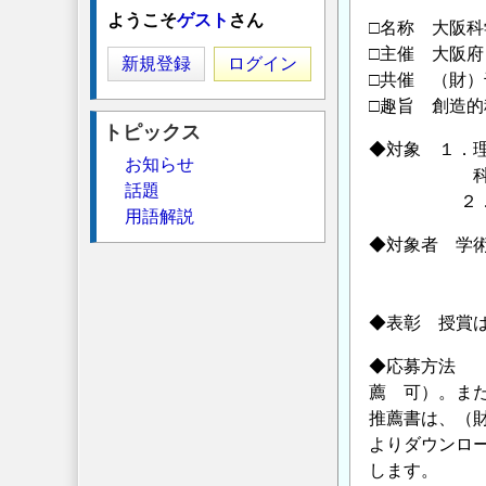
ようこそ
ゲスト
さん
□名称 大阪科
□主催 大阪
新規登録
ログイン
□共催 （財
□趣旨 創造
トピックス
◆対象 １．
お知らせ
科学および
話題
２．業績また
用語解説
◆対象者 学
昭和３６
◆表彰 授賞は
◆応募方法 
薦 可）。ま
推薦書は、（財
よりダウンロ
します。