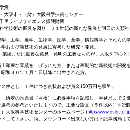
学賞
府・大阪市・（財）大阪科学技術センター
）千里ライフサイエンス振興財団
的科学技術の振興を図り、２１世紀の新たな発展と明日の人類社
理学、工学、農学、生物学、医学、薬学、情報科学とそれらの
新技術の発展に寄与した研究・開発。
は重要な発見・発明の主要なものが、大阪を中心とし
術上顕著な業績を上げられた方、または画期的な新技術の開発
年１月１日以降に出生された方。
２件とし、１件につき賞状および賞金150万円を贈呈。
所定の推薦書（４枚）に必要事項を記載し、事務局まで２部（
た選考の参考といたしますので、主要な論文（５件以内）を2部
）大阪科学技術センターのホームページ (
http://www.ostec.or.j
ードして下さい。尚、ダウンロード出来ない方は下記事務局ま