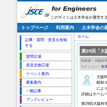
メ
イ
ン
このサイトは土木学会が運営す
コ
ン
メインナビゲーション
トップページ
利用案内
土木学会の
テ
パ
ホーム
ン
記事・質問・意見を投稿
ツ
ン
する
に
く
第29回「
移
セ
ず
質問広場
動
投稿者
大阪科
ク
意見交換広場
セクション
募
シ
イベント案内
ョ
大阪
ン
募集案内
昭和
によ
一般記事
詳細はホーム
ブックレビュー
第29回大阪科