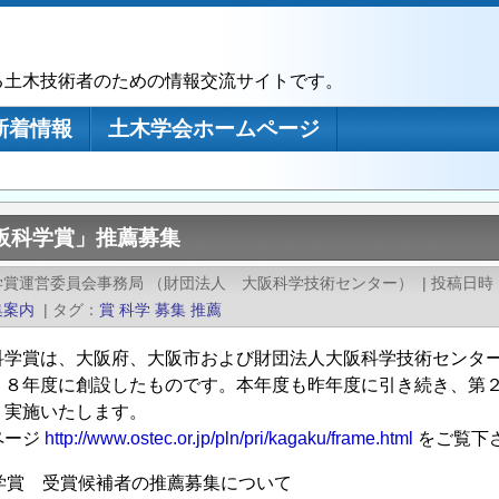
る土木技術者のための情報交流サイトです。
新着情報
土木学会ホームページ
大阪科学賞」推薦募集
学賞運営委員会事務局 （財団法人 大阪科学技術センター）
|
投稿日時
集案内
|
タグ
賞
科学
募集
推薦
科学賞は、大阪府、大阪市および財団法人大阪科学技術センタ
５８年度に創設したものです。本年度も昨年度に引き続き、第
り実施いたします。
ページ
http://www.ostec.or.jp/pln/pri/kagaku/frame.html
をご覧下
学賞 受賞候補者の推薦募集について