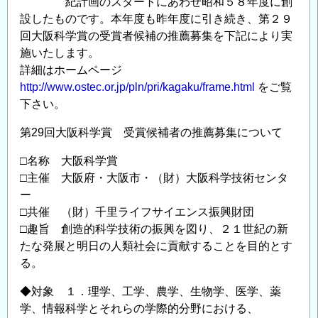
紀計画のスタートにあわせ昭和５８年度に創
設したものです。本年度も昨年度に引き続き、第２９
回大阪科学賞の受賞者候補の推薦募集を下記により実
施いたします。
詳細はホームページ
http://www.ostec.or.jp/pln/pri/kagaku/frame.html
をご覧
下さい。
第29回大阪科学賞 受賞候補者の推薦募集について
□名称 大阪科学賞
□主催 大阪府・大阪市・（財）大阪科学技術センタ
ー
□共催 （財）千里ライフサイエンス振興財団
□趣旨 創造的科学技術の振興を図り、２１世紀の新
たな発展と明日の人類社会に貢献することを目的とす
る。
◆対象 １．理学、工学、農学、生物学、医学、薬
学、情報科学とそれらの学際的分野における、