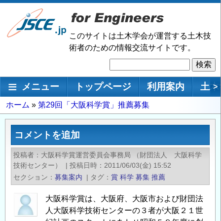
メ
イ
ン
このサイトは土木学会が運営する土木技
コ
術者のための情報交流サイトです。
ン
検
テ
索
ン
メインナビゲーション
メニュー
トップページ
利用案内
土木
>
ツ
に
パ
ホーム
第29回「大阪科学賞」推薦募集
移
ン
動
く
コメントを追加
ず
投稿者
大阪科学賞運営委員会事務局 （財団法人 大阪科学
技術センター）
|
投稿日時
2011/06/03(金) 15:52
セクション
募集案内
|
タグ
賞
科学
募集
推薦
大阪科学賞は、大阪府、大阪市および財団法
人大阪科学技術センターの３者が大阪２１世