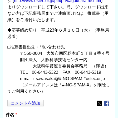
ジ (
http://www.ostec.or.jp/pln/pri/kagaku/frame.html
)
よりダウンロードして下さい。尚、ダウンロード出来
ない方は下記事務局までご連絡頂ければ、推薦書（用
紙）をご送付いたします。
◆応募締め切り 平成23年６月３０日（木）（事務局
必着）
□推薦書提出先・問い合わせ先
〒550-0004 大阪市西区靱本町１丁目８番４号
財団法人 大阪科学技術センター内
大阪科学賞運営委員会事務局 （澤坂）
TEL 06-6443-5322 FAX 06-6443-5319
e-mail：sawasaka@#-NO-SPAM-#ostec.or.jp
（メールアドレスは「#-NO-SPAM-#」を削除し
てご利用ください）
コメントを追加
Opens in
Opens
件名