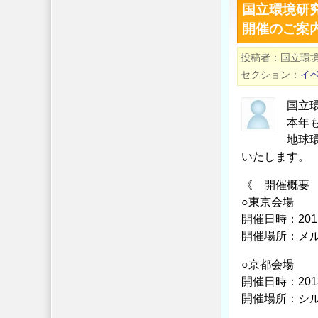
国立環境研
源・
第
開催のご案
エ
182
ネ
回
投稿者
国立環境
ン
APEX
セクション
イ
ル
セ
ギ
ミ
国立
ー・
ナ
本年
環
ー
地球
境
「サ
いたします。
問
ヘ
《 開催概要
題
ル
○東京会場
の
地
開催日時：201
解
域
開催場所：メル
決
に
へ
適
○京都会場
～
合
開催日時：201
の
的
開催場所：シ
な