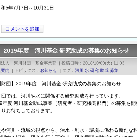
和5年7月7日～10月31日
コメントを追加
 2019年度 河川基金 研究助成の募集のお知らせ
団法人 河川財団 基金事業部
|
投稿日時
2018/10/09(火) 11:03
集案内
|
トピックス
お知らせ
|
タグ
河川
水
研究
助成
募集
財団】2019年度 河川基金 研究助成の募集のお知らせ
財団では、河川や水に関係する研究助成を行っています。
19年度 河川基金助成事業（研究者・研究機関部門）の募集を
よりお待ちしております。
：
河川・流域の視点から、治水・利水・環境に係わる新たな科