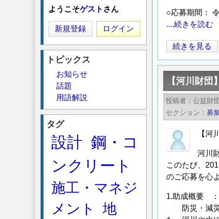
ようこそ
ゲスト
さん
○応募期間： 令
....続きを読む
新規登録
ログイン
【第
続きを見る
26
トピックス
回
お知らせ
【河川財団】
日
話題
本
用語解説
投稿者
公益財
水
セクション
募
大
タグ
賞】
【河川
設計
鋼・コ
募
河川
集
ンクリート
このたび、20
開
のご応募を心
始
施工・マネジ
の
1.助成概要 
メント
地
お
防災・減災や
知