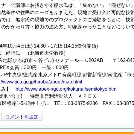
ミナーで講師にお招きする船水氏は、「集めない」「混ぜない
自然条件や住民のニーズをふまえた、現地に受け入れ可能な技
義では、船水氏の現地でのプロジェクトのご経験をもとに、技
とのかかわり方・協力の進め方、印象深かったことなどについ
10月4日(土) 14:30～17:15 (14:15受付開始)
水 尚行氏 （北海道大学教授）
A 地球ひろば(市ヶ谷ビル) セミナールーム202AB 〒162-8
EX会員：300円、一般：800円
JR中央線/総武線 東京メトロ有楽町線 都営新宿線/南北線「市
://www.jica.go.jp/hiroba/about/map.html
込み】
http://www.apex-ngo.org/kokunai/semitokyo.html
お問い合せ】 特定非営利活動法人 ＡＰＥＸ
東区根岸1-5-12井上ビル TEL：03-3875-9286 FAX：03-3875
コメントを追加