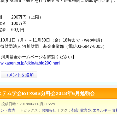
に関する調査・研究を行う研究者・研究機関に助成を行います
：
関 200万円（上限）
者 100万円
者 60万円
10月1日（月）～11月30日（金）18時まで（web申請）
益財団法人 河川財団 基金事業部（電話03-5847-8303）
河川基金ホームページを御覧ください】
ww.kasen.or.jp/kikin/tabid290.html
コメントを追加
テム学会IoT×GIS分科会2018年6月勉強会
|
投稿日時
2018/06/11(月) 15:29
ベント案内
|
トピックス
お知らせ
|
タグ
都市
環境
水
エネルギー
食