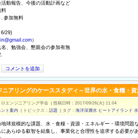
会活動報告、今後の活動計画など
無料
～. 参加無料
6/29)
in@gmail.com
）
氏名、勉強会、懇親会の参加有無
.
コメントを追加
ジニアリングのケーススタディ～世界の水・食糧・資
クロエンジニアリング学会
|
投稿日時
2017/09/26(火) 11:04
ベント案内
|
トピックス
話題
|
タグ
海洋深層水
ヒートアイランド
の地球規模的な課題、水・食糧・資源・エネルギー・環境問題
もにあらゆる叡智を結集し、事業化と合理性を追求する必要があ