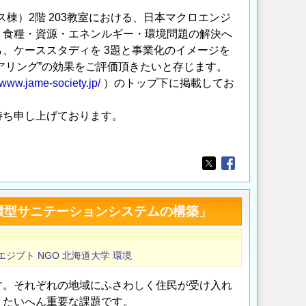
（ガラス棟）2階 203教室における、日本マクロエンジ
・食糧・資源・エネンルギー・環境問題の解決へ
、ケーススタディを 3題と事業化のイメージを
ニアリング”の効果をご評価頂きたいと存じます。
//www.jame-society.jp/
）のトップ下に掲載してお
持ち申し上げております。
Opens in a new wi
Opens in a new
循環型サニテーションシステムの構築」
エジプト
NGO
北海道大学
環境
す。それぞれの地域にふさわしく住民が受け入れ
、たいへん重要な課題です。