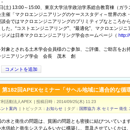
す。
21日(土) 13:00～15:00、東京大学法学政治学系総合教育棟
会主催「マクロエンジニアリングのケーススタディ～世界の水
懇談会ではマクロエンジニアリングのプリミティブなところから
した。“コストエンジニアリング”、“最適化”、マクロエンジ
レジメは日本マクロエンジニアリング学会ホームページ（
http:
を対象とされる土木学会会員様のご参加、ご評価、ご助言をお
ンジニアリング学会 会長 茂木 創
コメントを追加
催】第182回APEXセミナー「サヘル地域に適合的な
利活動法人APEX
|
投稿日時
2014/09/25(木) 11:23
ベント案内
|
トピックス
お知らせ
|
タグ
国際協力
水
セミナー
衛生
国の水と衛生の問題は、貧困の問題とも密接に結びついていま
い水供給と衛生システムをいかに構築し、普及させていくかは