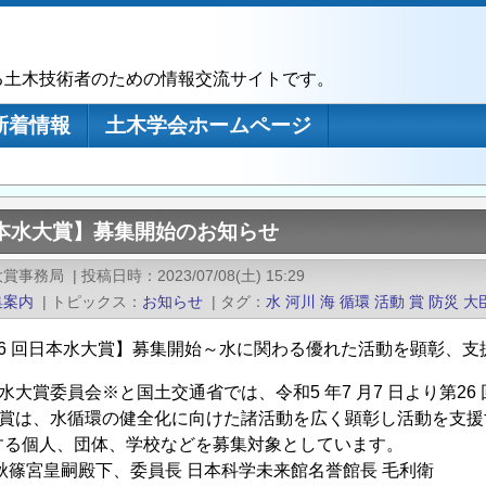
る土木技術者のための情報交流サイトです。
新着情報
土木学会ホームページ
日本水大賞】募集開始のお知らせ
大賞事務局
|
投稿日時
2023/07/08(土) 15:29
集案内
|
トピックス
お知らせ
|
タグ
水
河川
海
循環
活動
賞
防災
大
26 回日本水大賞】募集開始～水に関わる優れた活動を顕彰、支
水大賞委員会※と国土交通省では、令和5 年7 月7 日より第2
大賞は、水循環の健全化に向けた諸活動を広く顕彰し活動を支援
する個人、団体、学校などを募集対象としています。
篠宮皇嗣殿下、委員長 日本科学未来館名誉館長 毛利衛