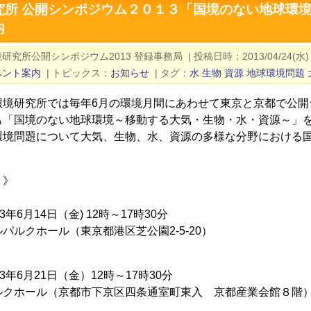
究所 公開シンポジウム２０１３「国境のない地球環
内
研究所公開シンポジウム2013 登録事務局
|
投稿日時
2013/04/24(水)
ベント案内
|
トピックス
お知らせ
|
タグ
水
生物
資源
地球環境問題
環境研究所では毎年6月の環境月間にあわせて東京と京都で公開
も「国境のない地球環境～移動する大気・生物・水・資源～」
環境問題について大気、生物、水、資源の多様な分野における
 》
3年6月14日（金) 12時～17時30分
パルクホール（東京都港区芝公園2-5-20）
3年6月21日（金）12時～17時30分
ルクホール（京都市下京区四条通室町東入 京都産業会館８階