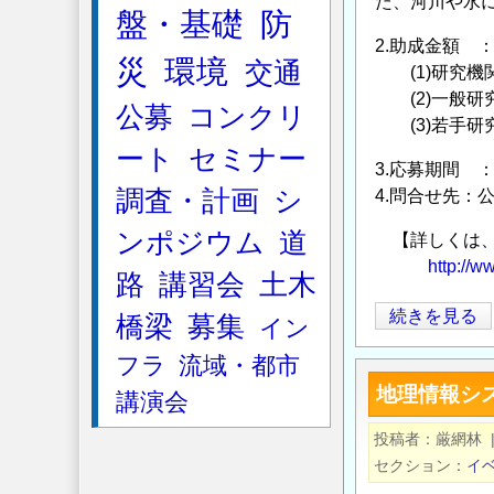
た、河川や水
盤・基礎
防
ら
2.助成金額 
せ
災
環境
交通
(1)研究機
の
(2)一般研究
公募
コンクリ
(3)若手研究
ート
セミナー
3.応募期間 ：
調査・計画
シ
4.問合せ先：公
ンポジウム
道
【詳しくは、
http://w
路
講習会
土木
【河
続きを見る
橋梁
募集
イン
川
フラ
流域・都市
財
地理情報シス
講演会
団】
2019
投稿者
厳網林
年
セクション
イ
度