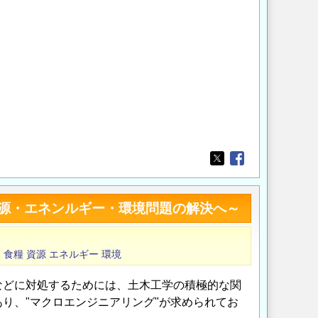
Opens in a new wi
Opens in a new
源・エネンルギー・環境問題の解決へ～
水
食糧
資源
エネルギー
環境
などに対処するためには、土木工学の積極的な関
り、"マクロエンジニアリング"が求められてお