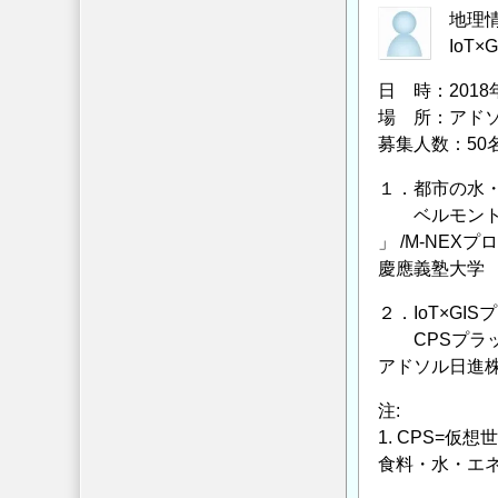
河
地理情
川
IoT
基
日 時：2018年6
金
場 所：アドソ
研
募集人数：50
究
助
１．都市の水
成
ベルモント・
の
」 /M-NEX
募
慶應義塾大学 
集
２．IoT×G
の
CPSプラッ
お
アドソル日進株
知
ら
注:
せ
1. CPS=仮
の
食料・水・エ