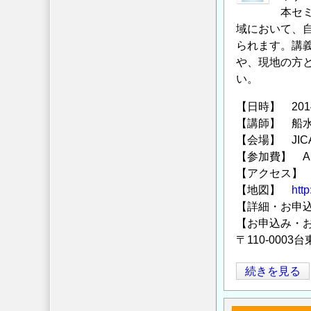
ン
本セ
グ
域において、
られます。講
の
や、現地の方
ケ
い。
ー
ス
【日時】 2014年
ス
【講師】 船
タ
【会場】 JIC
デ
【参加費】 AP
ィ
【アクセス】 
～
【地図】
http
世
【詳細・お申
界
【お申込み・
の
〒110-0003台
水・
食
【10/4
続きを見る
糧・
開
資
催】