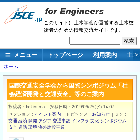
メ
イ
ン
このサイトは土木学会が運営する土木技
コ
術者のための情報交流サイトです。
ン
検
テ
索
ン
メインナビゲーション
メニュー
トップページ
利用案内
土木
>
ツ
に
パ
ホーム
移
ン
動
く
国際交通安全学会から国際シンポジウム「社
ず
会経済開発と交通安全」等のご案内
投稿者
kakinuma
|
投稿日時
2019/09/25(水) 14:07
セクション
イベント案内
|
トピックス
お知らせ
|
タグ
交通
経済
開発
アジア
交通事故
インフラ
文化
シンポジウム
安全
道路
環境
海外建設事業