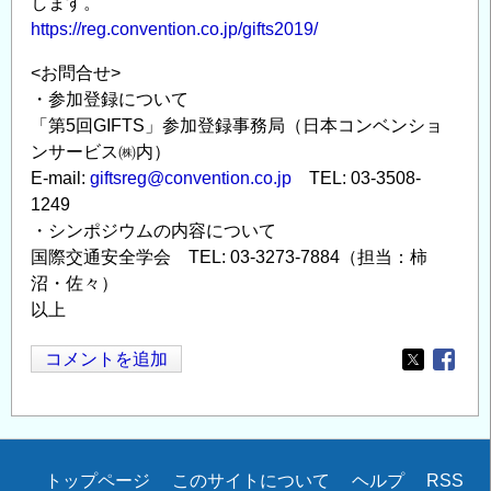
します。
https://reg.convention.co.jp/gifts2019/
<お問合せ>
・参加登録について
「第5回GIFTS」参加登録事務局（日本コンベンショ
ンサービス㈱内）
E-mail:
giftsreg@convention.co.jp
TEL: 03-3508-
1249
・シンポジウムの内容について
国際交通安全学会 TEL: 03-3273-7884（担当：柿
沼・佐々）
以上
コメントを追加
Opens in
Opens
Secondary
トップページ
このサイトについて
ヘルプ
RSS