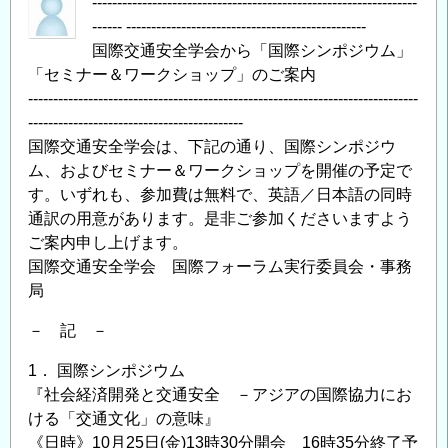
-----------------------------------------------------------------
------ ------------------------------------------------
国際交通安全学会から「国際シンポジウム」
「セミナー＆ワークショップ」のご案内
------------------------------------------------------------------------------
-------------------------------------------
国際交通安全学会は、下記の通り、国際シンポジウ
ム、およびセミナー＆ワークショップを開催の予定で
す。いずれも、参加費は無料で、英語／日本語の同時
通訳の用意があります。是非ご参加くださいますよう
ご案内申し上げます。
国際交通安全学会 国際フォーラム実行委員会・事務
局
－ 記 －
1． 国際シンポジウム
『社会経済開発と交通安全 －アジアの国際協力にお
ける「交通文化」の意味』
《日時》10月25日(金)13時30分開会 16時35分終了予