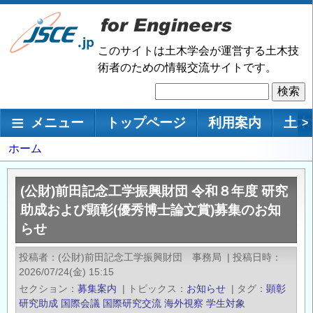
メ
イ
ン
このサイトは土木学会が運営する土木技
コ
術者のための情報交流サイトです。
ン
検
テ
索
ン
メインナビゲーション
メニュー
トップページ
利用案内
土木
>
ツ
に
パ
ホーム
移
ン
動
く
(公財)前田記念工学振興財団 令和８年度 研究
ず
助成および顕彰(優秀博士論文賞)募集のお知
らせ
投稿者
(公財)前田記念工学振興財団 事務局
|
投稿日時
2026/07/24(金) 15:15
セクション
募集案内
|
トピックス
お知らせ
|
タグ
顕彰
研究助成
国際会議
国際研究交流
海外視察
学生対象