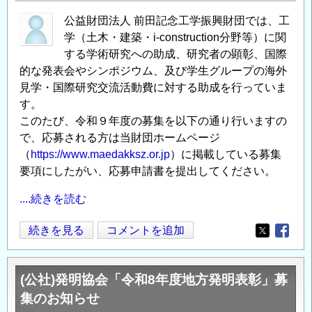
公益財団法人 前田記念工学振興財団では、工
学（土木・建築・i-construction分野等）に関
する学術研究への助成、研究者の顕彰、国際
的な発表会やシンポジウム、及び学生グループの海外
見学・国際研究交流活動費に対する助成を行っていま
す。
このたび、令和９年度の募集を以下の通り行いますの
で、応募される方は当財団ホームページ
（
https://www.maedakksz.or.jp
）に掲載している募集
要項にしたがい、応募申請書を提出してください。
....続きを読む
(公
続きを見る
コメントを追加
Opens in
Opens
財)
前
(公社)発明協会「令和8年度地方発明表彰」募
田
集のお知らせ
記