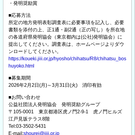
び
・発明奨励賞
顕
■応募方法
彰
所定の地方発明表彰調査表に必要事項を記入し、必要
(優
書類を添付の上、正1通・副2通（正の写し）を所在地
秀
の各道府県発明協会（東京都内は(公社)発明協会）に
博
提出してください。調査表は、ホームページよりダウ
士
ンロードしてください。
論
https://koueki.jiii.or.jp/hyosho/chihatsu/R8/chihatsu_bos
文
huyoko.html
賞)
■募集期間
募
2026年2月2日(月)～3月31日(火) 消印有効
集
の
■お問い合わせ
お
公益社団法人発明協会 発明奨励グループ
知
〒105-0001 東京都港区虎ノ門2-9-1 虎ノ門ヒルズ
ら
江戸見坂テラス8階
せ
Tel:03-3502-5431
の
E-mail:
shourei@jiii.or.jp