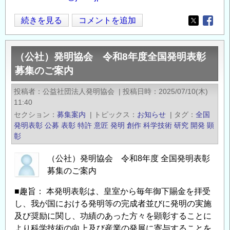
(公
続きを見る
コメントを追加
Opens in
Opens
社)
発
（公社）発明協会 令和8年度全国発明表彰
明
募集のご案内
協
会
投稿者
公益社団法人発明協会
|
投稿日時
2025/07/10(木)
「令
11:40
和
セクション
募集案内
|
トピックス
お知らせ
|
タグ
全国
8
発明表彰
公募
表彰
特許
意匠
発明
創作
科学技術
研究
開発
顕
年
彰
度
（公社）発明協会 令和8年度 全国発明表彰
地
募集のご案内
方
発
■趣旨： 本発明表彰は、皇室から毎年御下賜金を拝受
明
し、我が国における発明等の完成者並びに発明の実施
表
及び奨励に関し、功績のあった方々を顕彰することに
彰」
より科学技術の向上及び産業の発展に寄与することを