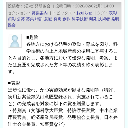
念
投稿者
(公社)発明協会
|
投稿日時
2026/02/02(月) 14:00
工
セクション
募集案内
|
トピックス
お知らせ
|
タグ
表彰
学
顕彰
公募
募集
特許
意匠
発明
創作
科学技術
開発
技術者
発明
振
協会
興
■趣旨
財
各地方における発明の奨励・育成を図り、科
団
学技術の向上と地域産業の振興に寄与するこ
令
とを目的とし、各地方において優秀な発明、考案、ま
和
たは意匠を完成された方々等の功績を称え表彰しま
８
す。
年
度
■表彰
研
進歩性に優れ、かつ実施効果が顕著な発明等（特許、
究
実用新案登録又は意匠登録され、実施されているこ
助
と）の完成者を対象に以下の賞を贈呈します。
成
・特別賞（文部科学大臣賞、特許庁長官賞、中小企業
お
庁長官賞、経済産業局長賞、発明協会会長賞、日本弁
よ
理士会会長賞、知事賞など）