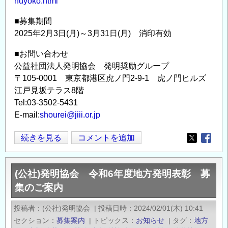
huyoko.html
■募集期間
2025年2月3日(月)～3月31日(月) 消印有効
■お問い合わせ
公益社団法人発明協会 発明奨励グループ
〒105-0001 東京都港区虎ノ門2-9-1 虎ノ門ヒルズ
江戸見坂テラス8階
Tel:03-3502-5431
E-mail:
shourei@jiii.or.jp
(公
続きを見る
コメントを追加
Opens in
Opens
社)
発
(公社)発明協会 令和6年度地方発明表彰 募
明
集のご案内
協
会
投稿者
(公社)発明協会
|
投稿日時
2024/02/01(木) 10:41
「令
セクション
募集案内
|
トピックス
お知らせ
|
タグ
地方
和