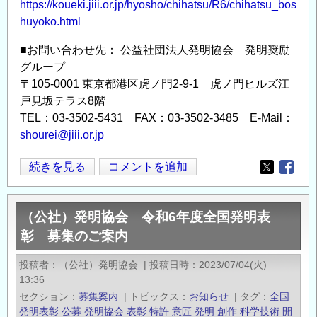
https://koueki.jiii.or.jp/hyosho/chihatsu/R6/chihatsu_bos
huyoko.html
■お問い合わせ先： 公益社団法人発明協会 発明奨励
グループ
〒105-0001 東京都港区虎ノ門2-9-1 虎ノ門ヒルズ江
戸見坂テラス8階
TEL：03-3502-5431 FAX：03-3502-3485 E-Mail：
shourei@jiii.or.jp
(公
続きを見る
コメントを追加
Opens in
Opens
社)
発
（公社）発明協会 令和6年度全国発明表
明
彰 募集のご案内
協
会
投稿者
（公社）発明協会
|
投稿日時
2023/07/04(火)
令
13:36
和
セクション
募集案内
|
トピックス
お知らせ
|
タグ
全国
6
発明表彰
公募
発明協会
表彰
特許
意匠
発明
創作
科学技術
開