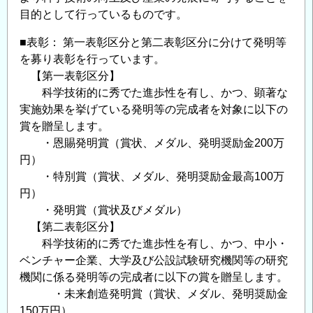
募
目的として行っているものです。
集
■表彰： 第一表彰区分と第二表彰区分に分けて発明等
の
を募り表彰を行っています。
お
【第一表彰区分】
知
科学技術的に秀でた進歩性を有し、かつ、顕著な
ら
実施効果を挙げている発明等の完成者を対象に以下の
せ
賞を贈呈します。
の
・恩賜発明賞（賞状、メダル、発明奨励金200万
円）
・特別賞（賞状、メダル、発明奨励金最高100万
円）
・発明賞（賞状及びメダル）
【第二表彰区分】
科学技術的に秀でた進歩性を有し、かつ、中小・
ベンチャー企業、大学及び公設試験研究機関等の研究
機関に係る発明等の完成者に以下の賞を贈呈します。
・未来創造発明賞（賞状、メダル、発明奨励金
150万円）