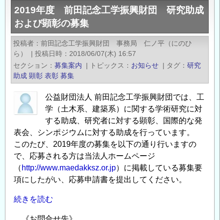
2019年度 前田記念工学振興財団 研究助成
明
および顕彰の募集
協
会
投稿者
前田記念工学振興財団 事務局 仁ノ平（にのひ
令
ら）
|
投稿日時
2018/06/07(木) 16:57
和
セクション
募集案内
|
トピックス
お知らせ
|
タグ
研究
6
助成
顕彰
表彰
募集
年
公益財団法人 前田記念工学振興財団では、工
度
学（土木系、建築系）に関する学術研究に対
全
する助成、研究者に対する顕彰、国際的な発
国
表会、シンポジウムに対する助成を行っています。
発
このたび、2019年度の募集を以下の通り行いますの
明
で、応募される方は当法人ホームページ
表
（
http://www.maedakksz.or.jp
）に掲載している募集要
彰
項にしたがい、応募申請書を提出してください。
募
集
続きを読む
の
《お問合せ先》