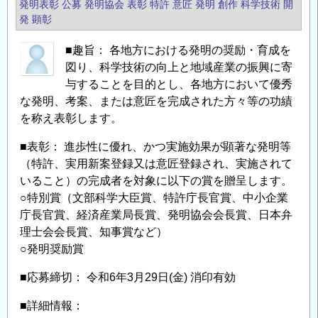
発明表彰
公募
発明協会
表彰
特許
意匠
発明
創作
科学技術
開
7
発
顕彰
年
■趣旨： 各地方における発明の奨励・育成を
度
図り、科学技術の向上と地域産業の振興に寄
地
与することを目的とし、各地方において優秀
方
な発明、考案、または意匠を完成された方々等の功績
発
を称え表彰します。
明
表
■表彰： 進歩性に優れ、かつ実施効果が顕著な発明等
彰」
（特許、実用新案登録又は意匠登録され、実施されて
募
いること）の完成者を対象に以下の賞を贈呈します。
集
○特別賞（文部科学大臣賞、特許庁長官賞、中小企業
の
庁長官賞、経済産業局長賞、発明協会会長賞、日本弁
お
理士会会長賞、知事賞など）
知
○発明奨励賞
ら
■応募締切： 令和6年3月29日(金) 消印有効
せ
の
■詳細情報：