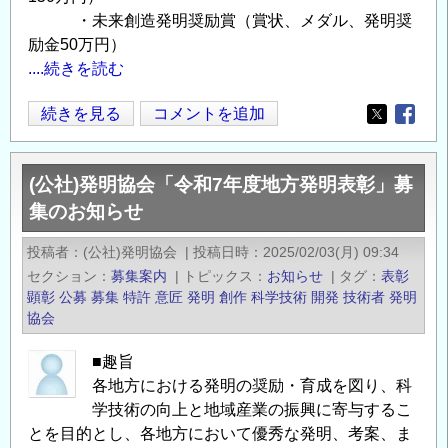
・未来創造発明奨励賞（賞状、メダル、発明奨
励金50万円）
....続きを読む
（公
続きを見る
コメントを追加
Opens in
Opens
社）
発
(公社)発明協会「令和7年度地方発明表彰」募
明
集のお知らせ
協
会
投稿者
(公社)発明協会
|
投稿日時
2025/02/03(月) 09:34
令
セクション
募集案内
|
トピックス
お知らせ
|
タグ
表彰
和
顕彰
公募
募集
特許
意匠
発明
創作
科学技術
開発
技術者
発明
8
協会
年
■趣旨
度
各地方における発明の奨励・育成を図り、科
全
学技術の向上と地域産業の振興に寄与するこ
国
とを目的とし、各地方において優秀な発明、考案、ま
発