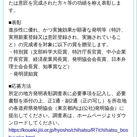
たは意匠を完成された方々等の功績を称え表彰しま
明
す。
表
彰
■表彰
募
進歩性に優れ、かつ実施効果が顕著な発明等（特許、
集
実用新案登録又は意匠登録され、実施されているこ
の
と）の完成者を対象に以下の賞を贈呈します。
ご
・特別賞（文部科学大臣賞、特許庁長官賞、中小企業
案
庁長官賞、経済産業局長賞、発明協会会長賞、日本弁
内
理士会会長賞、知事賞など）
の
・発明奨励賞
■応募方法
所定の地方発明表彰調査表に必要事項を記入し、必要
書類を添付の上、正1通・副2通（正の写し）を所在地
の各道府県発明協会（東京都内は(公社)発明協会）に
提出してください。調査表は、ホームページよりダウ
ンロードしてください。
https://koueki.jiii.or.jp/hyosho/chihatsu/R7/chihatsu_bos