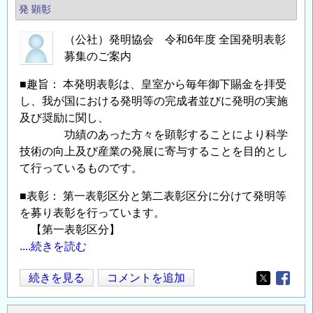
年
発
顕彰
度
（公社）発明協会 令和6年度 全国発明表彰
地
募集のご案内
方
発
■趣旨： 本発明表彰は、皇室から毎年御下賜金を拝受
明
し、我が国における発明等の完成者並びに発明の実施
表
及び奨励に関し、
彰
功績のあった方々を顕彰することにより科学
募
技術の向上及び産業の発展に寄与することを目的とし
集
て行っているものです。
の
■表彰： 第一表彰区分と第二表彰区分に分けて発明等
ご
を募り表彰を行っています。
案
【第一表彰区分】
内
....続きを読む
の
（公
続きを見る
コメントを追加
Opens in
Opens
社）
発