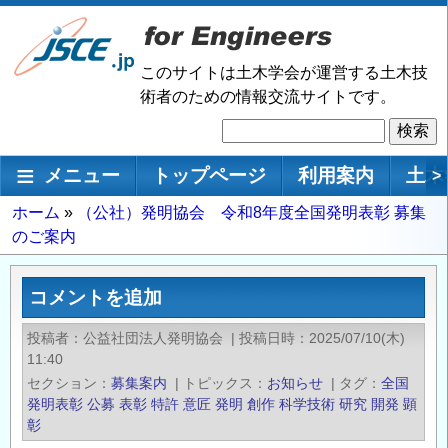
メ
イ
ン
このサイトは土木学会が運営する土木技
コ
術者のための情報交流サイトです。
ン
検
テ
索
ン
メインナビゲーション
メニュー
トップページ
利用案内
土木
>
ツ
に
パ
ホーム
（公社）発明協会 令和8年度全国発明表彰 募集
移
のご案内
ン
動
く
ず
コメントを追加
投稿者
公益社団法人発明協会
|
投稿日時
2025/07/10(木)
11:40
セクション
募集案内
|
トピックス
お知らせ
|
タグ
全国
発明表彰
公募
表彰
特許
意匠
発明
創作
科学技術
研究
開発
顕
彰