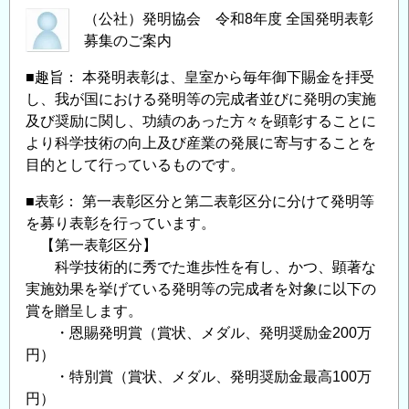
（公社）発明協会 令和8年度 全国発明表彰
募集のご案内
■趣旨： 本発明表彰は、皇室から毎年御下賜金を拝受
し、我が国における発明等の完成者並びに発明の実施
及び奨励に関し、功績のあった方々を顕彰することに
より科学技術の向上及び産業の発展に寄与することを
目的として行っているものです。
■表彰： 第一表彰区分と第二表彰区分に分けて発明等
を募り表彰を行っています。
【第一表彰区分】
科学技術的に秀でた進歩性を有し、かつ、顕著な
実施効果を挙げている発明等の完成者を対象に以下の
賞を贈呈します。
・恩賜発明賞（賞状、メダル、発明奨励金200万
円）
・特別賞（賞状、メダル、発明奨励金最高100万
円）