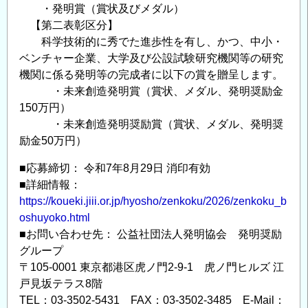
・発明賞（賞状及びメダル）
【第二表彰区分】
科学技術的に秀でた進歩性を有し、かつ、中小・
ベンチャー企業、大学及び公設試験研究機関等の研究
機関に係る発明等の完成者に以下の賞を贈呈します。
・未来創造発明賞（賞状、メダル、発明奨励金
150万円）
・未来創造発明奨励賞（賞状、メダル、発明奨
励金50万円）
■応募締切： 令和7年8月29日 消印有効
■詳細情報：
https://koueki.jiii.or.jp/hyosho/zenkoku/2026/zenkoku_b
oshuyoko.html
■お問い合わせ先： 公益社団法人発明協会 発明奨励
グループ
〒105-0001 東京都港区虎ノ門2-9-1 虎ノ門ヒルズ 江
戸見坂テラス8階
TEL：03-3502-5431 FAX：03-3502-3485 E-Mail：