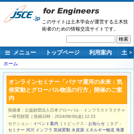
メ
イ
ン
このサイトは土木学会が運営する土木技
コ
術者のための情報交流サイトです。
ン
検
テ
索
ン
メインナビゲーション
メニュー
トップページ
利用案内
土木
>
ツ
に
パ
ホーム
移
ン
動
く
オンラインセミナー「パナマ運河の未来：気
ず
候変動とグローバル物流の行方」開催のご案
内
投稿者
公益財団法人日本グローバル・インフラストラクチャ
ー研究財団
|
投稿日時
2024/08/30(金) 12:23
セクション
イベント案内
|
トピックス
お知らせ
|
タグ
セミナー
河川
インフラ
気候変動
水資源
エネルギー輸送
海運