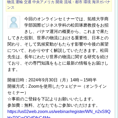
物流
運輸
交通
中央アメリカ
開発
流域・都市
環境
海洋ガバナ
ンス
今回のオンラインセミナーでは、拓殖大学商
学部国際ビジネス学科の松田琢磨教授をお招
きし、パナマ運河の概要から、これまで果た
してきた役割、世界の物流における重要性、日本との
関わり、そして気候変動がもたらす影響や今後の展望
について、わかりやすく解説していただきます。松田
先生は、長年にわたり世界の物流に関する研究を続け
ており、その専門知識をもとに最新の情報をお届けし
ます。
開催日時：2024年9月30日（月）14時～15時半
開催方式：Zoomを使用したウェビナー（オンライン
セミナー）
☆事前のご登録を下記よりお願いいたします。
参加費：無料、どなたでもご参加いただけます。
https://us02web.zoom.us/webinar/register/WN_n2xS9Q
HxT0CwQGdDfsC4Mg