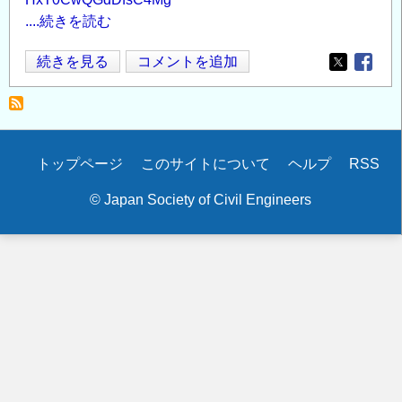
....続きを読む
オ
続きを見る
コメントを追加
Opens in
Opens
ン
ラ
イ
ン
Secondary
トップページ
このサイトについて
ヘルプ
RSS
セ
menu
ミ
© Japan Society of Civil Engineers
ナ
ー
「パ
ナ
マ
運
河
の
未