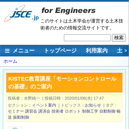
メ
イ
ン
このサイトは土木学会が運営する土木技
コ
術者のための情報交流サイトです。
ン
検
テ
索
ン
メインナビゲーション
メニュー
トップページ
利用案内
土木
>
ツ
に
パ
ホーム
移
ン
動
く
KISTEC教育講座「モーションコントロール
ず
の基礎」のご案内
投稿者
水野純一
|
投稿日時
2020/01/08(水) 17:47
セクション
イベント案内
|
トピックス
お知らせ
|
タグ
セミナー
講習会
講演会
技術者
ロボット
制御工学
自動制御
輸
送
振動制御