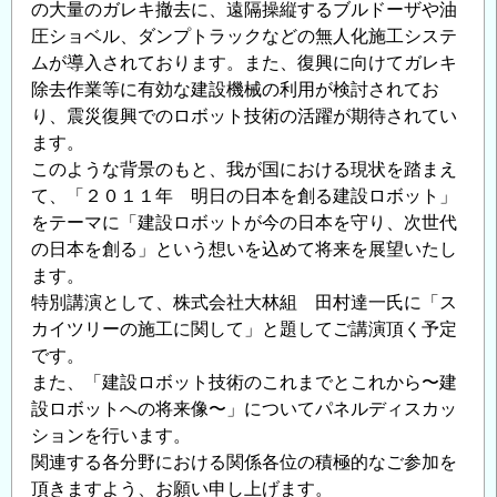
の大量のガレキ撤去に、遠隔操縦するブルドーザや油
圧ショベル、ダンプトラックなどの無人化施工システ
ムが導入されております。また、復興に向けてガレキ
除去作業等に有効な建設機械の利用が検討されてお
り、震災復興でのロボット技術の活躍が期待されてい
ます。
このような背景のもと、我が国における現状を踏まえ
て、「２０１１年 明日の日本を創る建設ロボット」
をテーマに「建設ロボットが今の日本を守り、次世代
の日本を創る」という想いを込めて将来を展望いたし
ます。
特別講演として、株式会社大林組 田村達一氏に「ス
カイツリーの施工に関して」と題してご講演頂く予定
です。
また、「建設ロボット技術のこれまでとこれから〜建
設ロボットへの将来像〜」についてパネルディスカッ
ションを行います。
関連する各分野における関係各位の積極的なご参加を
頂きますよう、お願い申し上げます。