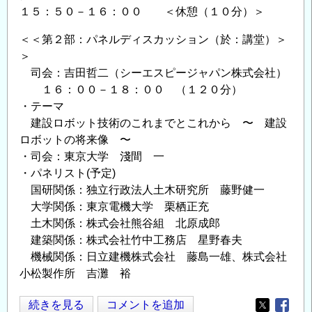
１５：５０－１６：００ ＜休憩（１０分）＞
＜＜第２部：パネルディスカッション（於：講堂）＞
＞
司会：吉田哲二（シーエスピージャパン株式会社）
１６：００－１８：００ （１２０分）
・テーマ
建設ロボット技術のこれまでとこれから 〜 建設
ロボットの将来像 〜
・司会：東京大学 淺間 一
・パネリスト(予定)
国研関係：独立行政法人土木研究所 藤野健一
大学関係：東京電機大学 栗栖正充
土木関係：株式会社熊谷組 北原成郎
建築関係：株式会社竹中工務店 星野春夫
機械関係：日立建機株式会社 藤島一雄、株式会社
小松製作所 吉灘 裕
建
続きを見る
コメントを追加
Opens in
Opens