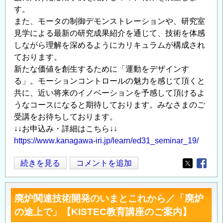
す。
また、モータの制御デモンストレーションや、研究室
見学による最新の研究成果紹介を通じて、技術を体感
しながら理解を深めるようにカリキュラムが構成され
ております。
新たな価値を創生するために「運動をデザインす
る」。モーションコントロールの魅力を感じて頂くと
共に、近い将来のイノベーションを予感して頂けるよ
うなコースになると期待しております。みなさまのご
受講をお待ちしております。
↓↓お申込み・詳細はこちら↓↓
https://www.kanagawa-iri.jp/learn/ed31_seminar_19/
KISTEC
続きを見る
コメントを追加
Opens in
Opens
教
育
廃炉関連技術開発のいまとこれから／「廃炉
講
の途上で」【KISTEC教育講座のご案内】
座