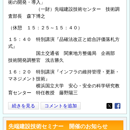
術の開発・導入」
（一財）先端建設技術センター 技術調
査部長 森下博之
（休憩 １５：２５～１５：４０）
１５：４０ 特別講演『品確法改正と総合評価落札方
式』
国土交通省 関東地方整備局 企画部
技術開発調整官 浅古勝久
１６：２０ 特別講演『インフラの維持管理・更新・
マネジメント技術』
横浜国立大学 安心・安全の科学研究教
育センター 特任教授 藤野陽三
10
続きを見る
コメントを追加
Opens in
Opens
月
22
先端建設技術セミナー 開催のお知らせ
日