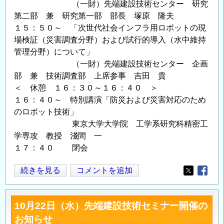
（一財）先端建設技術センター 研究
第二部 兼 研究第一部 部長 塚原 隆夫
１５：５０～ 「次世代社会インフラ用ロボットの現
場検証（災害調査分野）および試行的導入（水中維持
管理分野）について」
（一財）先端建設技術センター 企画
部 兼 技術調査部 上席参事 吉田 貴
＜ 休憩 １６：３０～１６：４０ ＞
１６：４０～ 特別講演「防災および災害対応のため
のロボット技術」
東京大学大学院 工学系研究科精密工
学専攻 教授 淺間 一
１７：４０ 閉会
10
続きを見る
コメントを追加
Opens in
Opens
月
11
10月22日（水）先端建設技術セミナー開催の
日
お知らせ
（水）