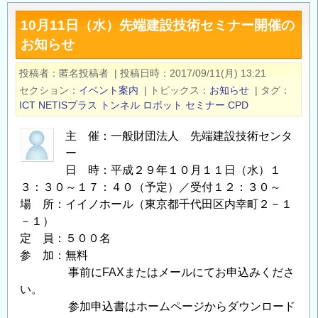
関
10月11日（水）先端建設技術セミナー開催の
連
お知らせ
技
術
投稿者
匿名投稿者
|
投稿日時
2017/09/11(月) 13:21
開
セクション
イベント案内
|
トピックス
お知らせ
|
タグ
発
ICT
NETISプラス
トンネル
ロボット
セミナー
CPD
の
い
主 催：一般財団法人 先端建設技術センタ
ま
ー
と
日 時：平成２９年１０月１１日（水）１
３：３０～１７：４０（予定）／受付１２：３０～
こ
場 所：イイノホール（東京都千代田区内幸町２－１
れ
－１）
か
定 員：５００名
ら
参 加：無料
／
事前にFAXまたはメールにてお申込みくださ
「廃
い。
炉
参加申込書はホームページからダウンロード
の