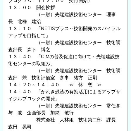
プログラム：（１２：００ 受付開始）
の
１３：００ 開会挨拶
（一財）先端建設技術センター 理事
長 北橋 建治
１３：１０ 「NETISプラス～技術開発のスパイラル
アップを目指して」
（一財）先端建設技術センター 技術調
査部長 森下 博之
１３：４０ 「CIMの普及促進に向けて～先端建設技
術センターの取組み」
（一財）先端建設技術センター 技術調
査部 兼 技術評価室 参事 緒方 正剛
１４：２０～１４：４０ ≪ 休 憩 ≫
１４：４０ 「がれき残渣の有効活用によるアップサ
イクルブロックの開発」
（一財）先端建設技術センター 常任参
与 兼 企画部長 加納 敏行
株式会社 大林組 技術第二部 課長
森田 晃司