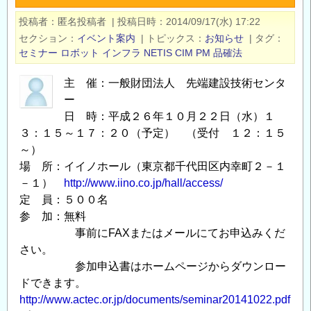
先
投稿者
匿名投稿者
|
投稿日時
2014/09/17(水) 17:22
端
セクション
イベント案内
|
トピックス
お知らせ
|
タグ
建
セミナー
ロボット
インフラ
NETIS
CIM
PM
品確法
設
技
主 催：一般財団法人 先端建設技術センタ
術
ー
セ
日 時：平成２６年１０月２２日（水）１
３：１５～１７：２０（予定） （受付 １２：１５
ミ
～）
ナ
場 所：イイノホール（東京都千代田区内幸町２－１
ー
－１）
http://www.iino.co.jp/hall/access/
開
定 員：５００名
催
参 加：無料
の
事前にFAXまたはメールにてお申込みくだ
お
さい。
知
参加申込書はホームページからダウンロー
ら
ドできます。
せ
http://www.actec.or.jp/documents/seminar20141022.pdf
の