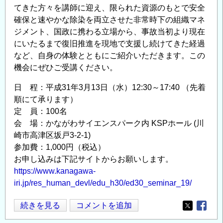
の
てきた方々を講師に迎え、限られた資源のもとで安全
確保と速やかな除染を両立させた非常時下の組織マネ
ジメント、国政に携わる立場から、事故当初より現在
にいたるまで復旧推進を現地で支援し続けてきた経過
など、自身の体験とともにご紹介いただきます。この
機会にぜひご受講ください。
日 程：平成31年3月13日（水）12:30～17:40 （先着
順にて承ります）
定 員：100名
会 場：かながわサイエンスパーク内 KSPホール (川
崎市高津区坂戸3-2-1)
参加費：1,000円（税込）
お申し込みは下記サイトからお願いします。
https://www.kanagawa-
iri.jp/res_human_devl/edu_h30/ed30_seminar_19/
廃
続きを見る
コメントを追加
Opens in
Opens
炉