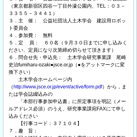
（東京都新宿区四谷一丁目外濠公園内、TEL：０３－
３３５５－３４４１）
３．主 催： 公益社団法人土木学会 建設用ロボッ
ト委員会
４．参加費： 無料
５．定 員： ６０名（９月３０日までに申し込みく
ださい、定員になり次第締め切らせて頂きます）
６．問合せ先・申込先： 土木学会研究事業課 尾崎
史治fumiharu-ozaki●jsce.or.jp（●をアットマークに変
換下さい）
土木学会ホームページ内
（
http://www.jsce.or.jp/event/active/form.pdf
）から，ま
たは学会誌綴込みの
「本部行事参加申込書」に所定事項を明記（メー
ルアドレス必須）のうえ、研究事業課宛FAXにて申し
込みください
【行事コード：３７１０４】
７．趣 旨：