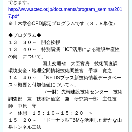
できます。
途
http://www.actec.or.jp/documents/program_seminar201
上
7.pdf
で」
※土木学会CPD認定プログラムです（３．８単位）
【KISTEC
教
◆プログラム◆
育
１３：３０～ 開会挨拶
講
１３：４０～ 特別講演「ICT活用による建設生産性
の向上について」
座
国土交通省 大臣官房 技術調査課
の
環境安全・地理空間情報技術調整官 手塚 寛之
ご
１４：４０～ 「NETISプラス新技術情報データベー
案
ス～概要と付加価値について～」
内】
（一財）先端建設技術センター 技術
の
調査部 兼 技術評価室 兼 研究第一部 主任技
師 中原 守
＜ 休憩 １５：１０～１５：２０ ＞
１５：２０～ 「ドーナツ型TBMを活用した新たな山
岳トンネル工法」