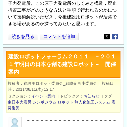
子力発電所。この原子力発電所のしくみと構造，廃止
措置工事がどのような方法と手順で行われるのかにつ
いて技術解説いただき，今後建設用ロボットが活躍で
きる場があるのか探ってみたいと思います。
談
続きを見る
コメントを追加
Opens in
Opens
話
会
建設ロボットフォーラム２０１１ －２０１
「放
１年明日の日本を創る建設ロボット－ 開催
射
案内
線
の
投稿者
建設用ロボット委員会_戦略企画小委員会
|
投稿日
基
時
2011/08/11(木) 12:17
礎
セクション
イベント案内
|
トピックス
お知らせ
|
タグ
知
東日本大震災
シンポジウム
ロボット
無人化施工システム
震
識
災復興
と
－－－－－－－－－－－－－－－－－－－－
原