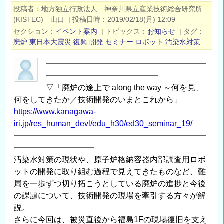
「モ
投稿者
地方独立行政法人 神奈川県立産業技術総合研究所
ー
(KISTEC) 山口
|
投稿日時
2019/02/18(月) 12:09
シ
セクション
イベント案内
|
トピックス
お知らせ
|
タグ
ョ
廃炉
東日本大震災
復興
開発
セミナー
ロボット
汚染水対策
ン
━━━━━━━━━━━━━━━━━━━━
コ
━━━━━━━━━━━━━━
ン
▽「廃炉の途上で along the way ～何を見、
ト
何をしてきたか／技術開発のいまとこれから」
ロ
https://www.kanagawa-
ー
iri.jp/res_human_devl/edu_h30/ed30_seminar_19/
ル
━━━━━━━━━━━━━━━━━━━━━━━━
の
━━━━━━━━━━
基
汚染水対策の現状や、原子炉格納容器内部調査用ロボ
礎」
ットの開発に取り組む過程で見えてきたものなど、難
の
局を一歩ずつ切り拓こうとしている廃炉の進捗と今後
ご
の課題について、技術開発の現場を牽引する方々が解
案
説。
内
さらに今回は、被災直後から福島1Fの現場復旧を支え