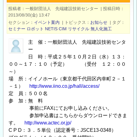
（水）
投稿者
一般財団法人 先端建設技術センター
|
投稿日時
先
2013/08/30(金) 13:47
端
セクション
イベント案内
|
トピックス
お知らせ
|
タグ
建
セミナー
ロボット
NETIS
CIM
リサイクル
無人化施工
設
主 催：一般財団法人 先端建設技術センタ
技
ー
術
日 時：平成２５年１０月２日（水）１３：
セ
００～１７：１０（予定） （受付 １２：００
ミ
～）
ナ
場 所：イイノホール（東京都千代田区内幸町２－１
ー
－１）
http://www.iino.co.jp/hall/access/
開
定 員：５００名
催
参 加：無 料
の
事前にFAXにてお申し込みください。
お
参加申込書はこちらからダウンロードできま
知
す。
http://www.actec.or.jp/
ら
C P D：３．５単位（認定番号：JSCE13-0348）
せ