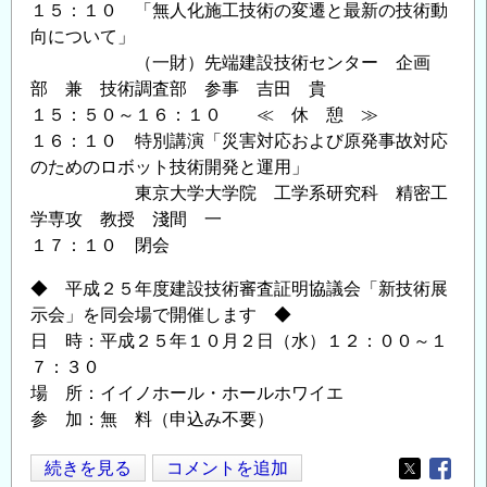
１５：１０ 「無人化施工技術の変遷と最新の技術動
向について」
（一財）先端建設技術センター 企画
部 兼 技術調査部 参事 吉田 貴
１５：５０～１６：１０ ≪ 休 憩 ≫
１６：１０ 特別講演「災害対応および原発事故対応
のためのロボット技術開発と運用」
東京大学大学院 工学系研究科 精密工
学専攻 教授 淺間 一
１７：１０ 閉会
◆ 平成２５年度建設技術審査証明協議会「新技術展
示会」を同会場で開催します ◆
日 時：平成２５年１０月２日（水）１２：００～１
７：３０
場 所：イイノホール・ホールホワイエ
参 加：無 料（申込み不要）
先
続きを見る
コメントを追加
Opens in
Opens