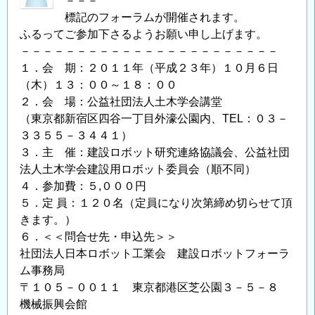
－－－
子
標記のフォーラムが開催されます。
力
ふるってご参加下さるようお願い申し上げます。
発
－－－－－－－－－－－－－－－－－－－－－－－
電
１．会 期：２０１１年（平成２３年）１０月６日
所
（木）１３：００～１８：００
の
２．会 場：公益社団法人土木学会講堂
廃
（東京都新宿区四谷一丁目外濠公園内、TEL：０３－
止
３３５５－３４４１）
措
３．主 催：建設ロボット研究連絡協議会、公益社団
置
法人土木学会建設用ロボット委員会（順不同）
に
４．参加費：５,０００円
つ
５．定 員：１２０名（定員になり次第締め切らせて頂
い
きます。）
て」
６．＜＜問合せ先・申込先＞＞
開
社団法人日本ロボット工業会 建設ロボットフォーラ
催
ム事務局
案
〒１０５－００１１ 東京都港区芝公園３－５－８
内
機械振興会館