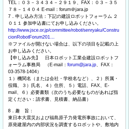
の
TEL：０３－３４３４－２９１９、FAX：０３－３５
７８－１４０４ E-mail：forum＠jara.jp
7．申し込み方法：下記の建設ロボットフォーラム ２
０１１ 参加申込書にてお申し込みください。
http://www.jsce.or.jp/committee/robot/senryaku/Constru
cionRobotForum201…
※ファイルが開けない場合は、以下の項目を記載の上
お申し込みください。
【申し込み先】 日本ロボット工業会建設ロボットフ
ォーラム事務局 （E-mail：
forum@jara.jp
、FAX：
03-3578-1404）
１）機関名（または会社・学校名など）、２）所属・
役職、３）氏名、４）住所、５）電話、FAX、E-
mail、６）必要書類（次のうち必要なものがあれば指
定ください：請求書、見積書、納品書）
8．趣 旨：
東日本大震災および福島原子力発電所事故において、
原発建屋内の内部状況を調査するロボットや、敷地内