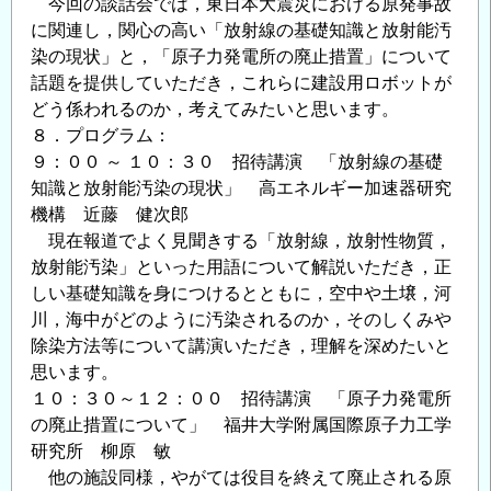
今回の談話会では，東日本大震災における原発事故
に関連し，関心の高い「放射線の基礎知識と放射能汚
染の現状」と，「原子力発電所の廃止措置」について
話題を提供していただき，これらに建設用ロボットが
どう係われるのか，考えてみたいと思います。
８．プログラム：
９：００ ～ １０：３０ 招待講演 「放射線の基礎
知識と放射能汚染の現状」 高エネルギー加速器研究
機構 近藤 健次郎
現在報道でよく見聞きする「放射線，放射性物質，
放射能汚染」といった用語について解説いただき，正
しい基礎知識を身につけるとともに，空中や土壌，河
川，海中がどのように汚染されるのか，そのしくみや
除染方法等について講演いただき，理解を深めたいと
思います。
１０：３０～１２：００ 招待講演 「原子力発電所
の廃止措置について」 福井大学附属国際原子力工学
研究所 柳原 敏
他の施設同様，やがては役目を終えて廃止される原