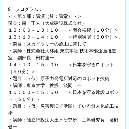
9．プログラム：
＜＜第１部：講演（於：講堂）＞＞
司会：森 正人（大成建設株式会社）
１３：００－１３：１０ ＜開会挨拶（１０分）＞
１３：１０－１４：１０ ＜特別講演（６０分）＞.
・題目：スカイツリーの施工に関して
・講師：株式会社大林組 東京本社 技術本部企画推進
室 副部長 田村達一
１４：１０－１５：００ ＜日本を守るロボット
（５０分）＞
・題目：（仮）原子力発電所対応のロボット技術
・講師：東京大学 教授 淺間 一
１５：００－１５：５０ ＜日本を守る建設ロボッ
ト（５０分）＞
・題目：（仮）災害復旧で活躍している無人化施工技
術
・講師：独立行政法人土木研究所 主席研究員 藤野
健一