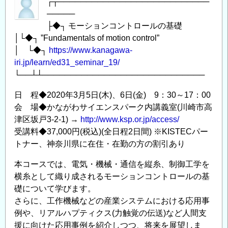
┌┬───────────────────────────
─────
├◆┐ モーションコントロールの基礎
│└◆┐ ”Fundamentals of motion control”
│ └◆┐
https://www.kanagawa-
iri.jp/learn/ed31_seminar_19/
└──┴┴─────────────────────────────
日 程◆2020年3月5日(木)、6日(金) 9：30～17：00
会 場◆かながわサイエンスパーク内講義室(川崎市高
津区坂戸3-2-1) →
http://www.ksp.or.jp/access/
受講料◆37,000円(税込)(全日程2日間) ※KISTECパー
トナー、神奈川県に在住・在勤の方の割引あり
本コースでは、電気・機械・通信を縦糸、制御工学を
横糸として織り成されるモーションコントロールの基
礎について学びます。
さらに、工作機械などの産業システムにおける応用事
例や、リアルハプティクス(力触覚の伝送)など人間支
援に向けた応用事例を紹介しつつ、将来を展望しま