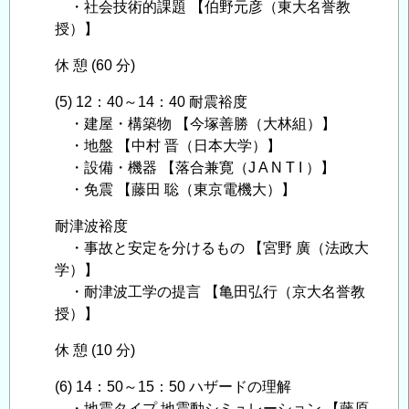
・社会技術的課題 【伯野元彦（東大名誉教
授）】
休 憩 (60 分)
(5) 12：40～14：40 耐震裕度
・建屋・構築物 【今塚善勝（大林組）】
・地盤 【中村 晋（日本大学）】
・設備・機器 【落合兼寛（J A N T I ）】
・免震 【藤田 聡（東京電機大）】
耐津波裕度
・事故と安定を分けるもの 【宮野 廣（法政大
学）】
・耐津波工学の提言 【亀田弘行（京大名誉教
授）】
休 憩 (10 分)
(6) 14：50～15：50 ハザードの理解
・地震タイプ,地震動シミュレーション 【藤原