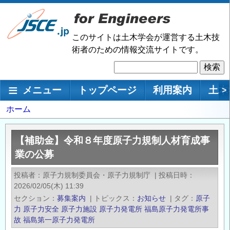
メ
イ
ン
このサイトは土木学会が運営する土木技
コ
術者のための情報交流サイトです。
ン
検
テ
索
ン
メインナビゲーション
メニュー
トップページ
利用案内
土木
>
ツ
に
パ
ホーム
移
ン
動
く
【補助金】令和８年度原子力規制人材育成事
ず
業の公募
投稿者
原子力規制委員会・原子力規制庁
|
投稿日時
2026/02/05(木) 11:39
セクション
募集案内
|
トピックス
お知らせ
|
タグ
原子
力
原子力安全
原子力施設
原子力発電所
福島原子力発電所事
故
福島第一原子力発電所