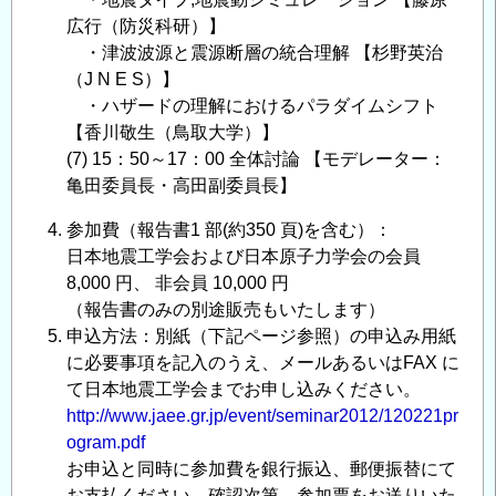
広行（防災科研）】
・津波波源と震源断層の統合理解 【杉野英治
（J N E S）】
・ハザードの理解におけるパラダイムシフト
【香川敬生（鳥取大学）】
(7) 15：50～17：00 全体討論 【モデレーター：
亀田委員長・高田副委員長】
参加費（報告書1 部(約350 頁)を含む）：
日本地震工学会および日本原子力学会の会員
8,000 円、 非会員 10,000 円
（報告書のみの別途販売もいたします）
申込方法：別紙（下記ページ参照）の申込み用紙
に必要事項を記入のうえ、メールあるいはFAX に
て日本地震工学会までお申し込みください。
http://www.jaee.gr.jp/event/seminar2012/120221pr
ogram.pdf
お申込と同時に参加費を銀行振込、郵便振替にて
お支払ください。確認次第、参加票をお送りいた