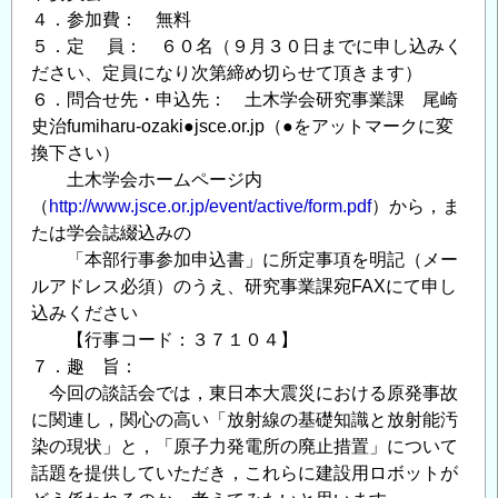
る
４．参加費： 無料
調
５．定 員： ６０名（９月３０日までに申し込みく
査
ださい、定員になり次第締め切らせて頂きます）
委
６．問合せ先・申込先： 土木学会研究事業課 尾崎
員
史治fumiharu-ozaki●jsce.or.jp（●をアットマークに変
会」
換下さい）
土木学会ホームページ内
報
（
http://www.jsce.or.jp/event/active/form.pdf
）から，ま
告
たは学会誌綴込みの
会
「本部行事参加申込書」に所定事項を明記（メー
(20120221)
ルアドレス必須）のうえ、研究事業課宛FAXにて申し
の
込みください
ご
【行事コード：３７１０４】
案
７．趣 旨：
内
今回の談話会では，東日本大震災における原発事故
の
に関連し，関心の高い「放射線の基礎知識と放射能汚
染の現状」と，「原子力発電所の廃止措置」について
話題を提供していただき，これらに建設用ロボットが