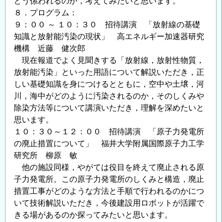
どう係われるのか，考えてみたいと思います。
８．プログラム：
９：００ ～ １０：３０ 招待講演 「放射線の基礎
知識と放射能汚染の現状」 高エネルギー加速器研究
機構 近藤 健次郎
現在報道でよく見聞きする「放射線，放射性物質，
放射能汚染」といった用語について解説いただき，正
しい基礎知識を身につけるとともに，空中や土壌，河
川，海中がどのように汚染されるのか，そのしくみや
除染方法等について講演いただき，理解を深めたいと
思います。
１０：３０～１２：００ 招待講演 「原子力発電所
の廃止措置について」 福井大学附属国際原子力工学
研究所 柳原 敏
他の施設同様，やがては役目を終えて廃止される原
子力発電所。この原子力発電所のしくみと構造，廃止
措置工事がどのような方法と手順で行われるのかにつ
いて技術解説いただき，今後建設用ロボットが活躍で
きる場があるのか探ってみたいと思います。