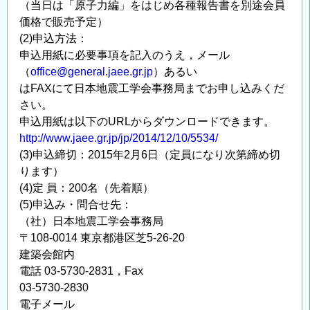
（当日は「原子力編」をはじめ各種報告書を別途会員
価格で販売予定）
(2)申込方法：
申込用紙に必要事項を記入のうえ，メール
（
office@general.jaee.gr.jp
）あるい
はFAXにて日本地震工学会事務局までお申し込みくだ
さい。
申込用紙は以下のURLからダウンロードできます。
http://www.jaee.gr.jp/jp/2014/12/10/5534/
(3)申込締切：2015年2月6日（定員になり次第締め切
ります）
(4)定 員：200名（先着順）
(5)申込み・問合せ先：
（社）日本地震工学会事務局
〒108-0014 東京都港区芝5-26-20
建築会館内
電話 03-5730-2831，Fax
03-5730-2830
電子メール