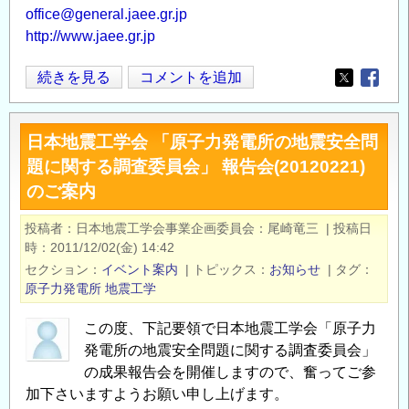
office@general.jaee.gr.jp
http://www.jaee.gr.jp
「東
続きを見る
コメントを追加
Opens in
Opens
日
本
日本地震工学会 「原子力発電所の地震安全問
大
題に関する調査委員会」 報告会(20120221)
震
のご案内
災
合
投稿者
日本地震工学会事業企画委員会：尾崎竜三
|
投稿日
同
時
2011/12/02(金) 14:42
調
セクション
イベント案内
|
トピックス
お知らせ
|
タグ
査
原子力発電所
地震工学
報
告
この度、下記要領で日本地震工学会「原子力
発電所の地震安全問題に関する調査委員会」
原
の成果報告会を開催しますので、奮ってご参
子
加下さいますようお願い申し上げます。
力