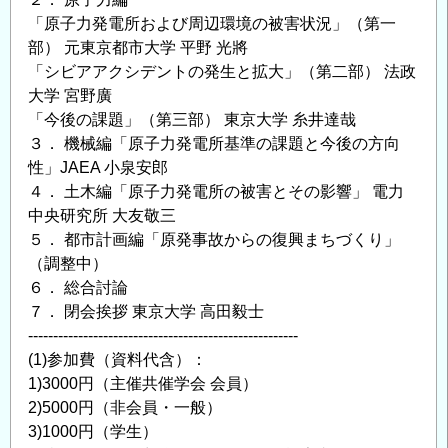
「原子力発電所および周辺環境の被害状況」（第一
部） 元東京都市大学 平野 光將
「シビアアクシデントの発生と拡大」（第二部） 法政
大学 宮野廣
「今後の課題」（第三部） 東京大学 糸井達哉
３． 機械編「原子力発電所基準の課題と今後の方向
性」JAEA 小泉安郎
４． 土木編「原子力発電所の被害とその影響」 電力
中央研究所 大友敬三
５． 都市計画編「原発事故からの復興まちづくり」
（調整中）
６． 総合討論
７． 閉会挨拶 東京大学 高田毅士
------------------------------------------------------
(1)参加費（資料代含）：
1)3000円（主催共催学会 会員）
2)5000円（非会員・一般）
3)1000円（学生）