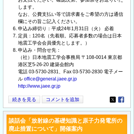
します。
なお、公費支払い等で請求書をご希望の方は通信
欄にその旨ご記入ください。
申込み締切り：平成24年1月31日（火） 必着
定員：120名（先着順。応募者多数の場合は日本
地震工学会会員優先とします。）
申込み・問合せ先：
（社）日本地震工学会事務局 〒108-0014 東京都
港区芝5-26-20 建築会館内
電話 03-5730-2831、Fax 03-5730-2830 電子メー
ル
office@general.jaee.gr.jp
http://www.jaee.gr.jp
日
続きを見る
コメントを追加
Opens in
Opens
本
地
談話会「放射線の基礎知識と原子力発電所の
震
廃止措置について」開催案内
工