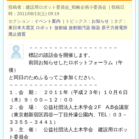
学
投稿者
建設用ロボット委員会_戦略企画小委員会
|
投稿日
会
時
2011/08/13(土) 09:19
「原
セクション
イベント案内
|
トピックス
お知らせ
|
タグ
子
東日本大震災
ロボット
放射線
放射能汚染
除染
原子力発電所
力
廃止措置
発
－－－－－－－－－－－－－－－－－－
電
標記の談話会を開催します。
所
前回お知らせしたロボットフォーラム（午
の
後）
地
と同日のためふるってご参加ください。
震
－－－－－－－－－－－－－－－－－－
安
１．会 期： ２０１１年（平成２３年）１０月６日
全
（木）９：００～１２：００
問
２．会 場： 公益社団法人土木学会２F A,B会議室
題
（東京都新宿区四谷一丁目外濠公園内、TEL：０３－
に
３３５５－３４４１）
関
３．主 催： 公益社団法人土木学会 建設用ロボッ
す
ト委員会