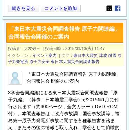
【補
続きを見る
コメントを追加
Opens in
Opens
助
金】
「東日本大震災合同調査報告 原子力関連編」
令
合同報告会開催のご案内
和
８
投稿者
大友敬三
|
投稿日時
2015/01/13(火) 11:47
年
セクション
イベント案内
|
タグ
東日本大震災
津波
耐震
原
度
子力発電所
原子力安全
東日本大震災合同調査報告
原
子
「東日本大震災合同調査報告 原子力関連編」
力
合同報告会 開催のご案内
規
8学会合同編集による東日本大震災合同調査報告「原
制
子力編」（幹事：日本地震工学会）が2015年1月に刊
人
行されます（約300ページ，全文カラー＋DVD-ROM
材
付）。本調査報告は，政府事故調，国会事故調等，福
育
島第一原子力発電所事故に関する各種報告書を踏ま
成
え，またその後の情報も取り入れ，学会として俯瞰的