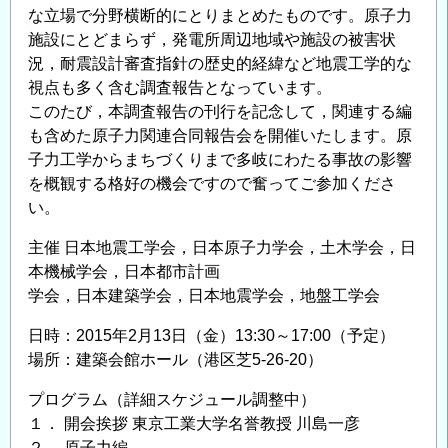
事
な立場で分野横断的にとりまとめたものです。原子力
業
施設にとどまらず，発電所周辺地域や施設の被害状
の
況，耐震設計審査指針の歴史的経緯など地震工学的な
公
視点も多く含む調査報告となっています。
募
このたび，本調査報告の刊行を記念して，関連する編
の
も含めた原子力関連合同報告会を開催いたします。原
子力工学からまちづくりまで多岐にわたる事故の影響
を概観する格好の機会ですので奮ってご参加くださ
い。
主催 日本地震工学会，日本原子力学会，土木学会，日
本機械学会，日本都市計画
学会，日本建築学会，日本地震学会，地盤工学会
日時：2015年2月13日（金）13:30～17:00（予定）
場所：建築会館ホール（港区芝5-26-20）
プログラム（詳細スケジュール調整中）
１． 開会挨拶 東京工業大学名誉教授 川島一彦
２． 原子力編