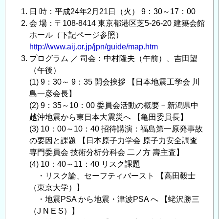
関
日 時：平成24年2月21日（火） 9：30～17：00
連
会 場：〒108-8414 東京都港区芝5-26-20 建築会館
編」
ホール（下記ページ参照）
合
http://www.aij.or.jp/jpn/guide/map.htm
同
プログラム ／ 司会：中村隆夫（午前）、吉田望
報
（午後）
告
(1) 9：30～ 9：35 開会挨拶 【日本地震工学会 川
会
島一彦会長】
開
(2) 9：35～10：00 委員会活動の概要－新潟県中
催
越沖地震から東日本大震災へ 【亀田委員長】
の
(3) 10：00～10：40 招待講演：福島第一原発事故
ご
の要因と課題 【日本原子力学会 原子力安全調査
案
専門委員会 技術分析分科会 二ノ方 壽主査】
(4) 10：40～11：40 リスク課題
内
・リスク論、セーフティバースト 【高田毅士
の
（東京大学）】
・地震PSA から地震・津波PSA へ 【蛯沢勝三
（J N E S）】