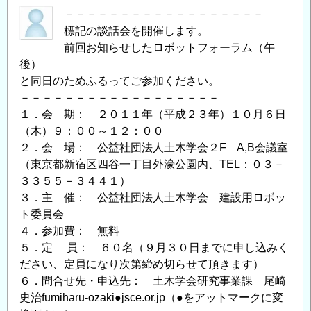
－－－－－－－－－－－－－－－－－－
標記の談話会を開催します。
前回お知らせしたロボットフォーラム（午
後）
と同日のためふるってご参加ください。
－－－－－－－－－－－－－－－－－－
１．会 期： ２０１１年（平成２３年）１０月６日
（木）９：００～１２：００
２．会 場： 公益社団法人土木学会２F A,B会議室
（東京都新宿区四谷一丁目外濠公園内、TEL：０３－
３３５５－３４４１）
３．主 催： 公益社団法人土木学会 建設用ロボッ
ト委員会
４．参加費： 無料
５．定 員： ６０名（９月３０日までに申し込みく
ださい、定員になり次第締め切らせて頂きます）
６．問合せ先・申込先： 土木学会研究事業課 尾崎
史治fumiharu-ozaki●jsce.or.jp（●をアットマークに変