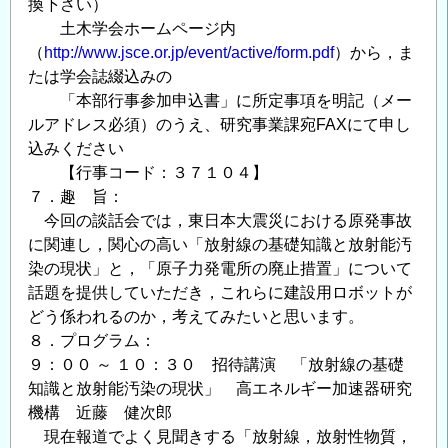
換下さい）
土木学会ホームページ内
（
http://www.jsce.or.jp/event/active/form.pdf
）から，ま
たは学会誌綴込みの
「本部行事参加申込書」に所定事項を明記（メー
ルアドレス必須）のうえ、研究事業課宛FAXにて申し
込みください
【行事コード：３７１０４】
７．趣 旨：
今回の談話会では，東日本大震災における原発事故
に関連し，関心の高い「放射線の基礎知識と放射能汚
染の現状」と，「原子力発電所の廃止措置」について
話題を提供していただき，これらに建設用ロボットが
どう係われるのか，考えてみたいと思います。
８．プログラム：
９：００ ～ １０：３０ 招待講演 「放射線の基礎
知識と放射能汚染の現状」 高エネルギー加速器研究
機構 近藤 健次郎
現在報道でよく見聞きする「放射線，放射性物質，