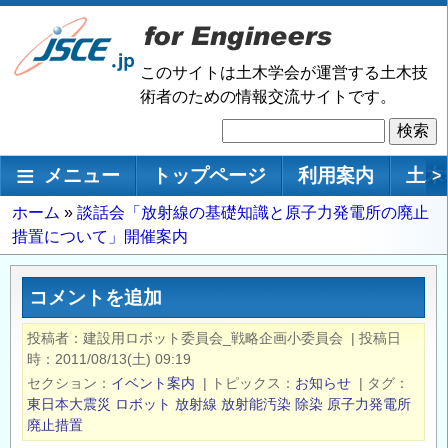
メ
イ
ン
このサイトは土木学会が運営する土木技
コ
術者のための情報交流サイトです。
ン
検
テ
索
ン
メインナビゲーション
メニュー
トップページ
利用案内
土木
>
ツ
に
パ
ホーム
談話会「放射線の基礎知識と原子力発電所の廃止
移
措置について」開催案内
ン
動
く
ず
コメントを追加
投稿者
建設用ロボット委員会_戦略企画小委員会
|
投稿日
時
2011/08/13(土) 09:19
セクション
イベント案内
|
トピックス
お知らせ
|
タグ
東日本大震災
ロボット
放射線
放射能汚染
除染
原子力発電所
廃止措置