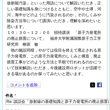
放射能汚染」といった用語について解説いただき，正
しい基礎知識を身につけるとともに，空中や土壌，河
川，海中がどのように汚染されるのか，そのしくみや
除染方法等について講演いただき，理解を深めたいと
思います。
１０：３０～１２：００ 招待講演 「原子力発電所
の廃止措置について」 福井大学附属国際原子力工学
研究所 柳原 敏
他の施設同様，やがては役目を終えて廃止される原
子力発電所。この原子力発電所のしくみと構造，廃止
措置工事がどのような方法と手順で行われるのかにつ
いて技術解説いただき，今後建設用ロボットが活躍で
きる場があるのか探ってみたいと思います。
コメントを追加
Opens in
Opens
件名