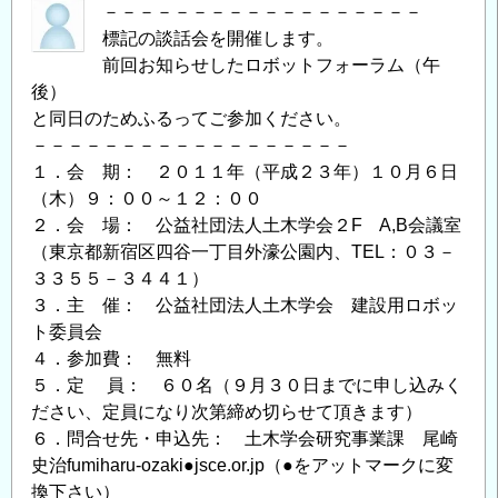
－－－－－－－－－－－－－－－－－－
回
標記の談話会を開催します。
講
前回お知らせしたロボットフォーラム（午
演
後）
会
と同日のためふるってご参加ください。
の
－－－－－－－－－－－－－－－－－－
１．会 期： ２０１１年（平成２３年）１０月６日
（木）９：００～１２：００
２．会 場： 公益社団法人土木学会２F A,B会議室
（東京都新宿区四谷一丁目外濠公園内、TEL：０３－
３３５５－３４４１）
３．主 催： 公益社団法人土木学会 建設用ロボッ
ト委員会
４．参加費： 無料
５．定 員： ６０名（９月３０日までに申し込みく
ださい、定員になり次第締め切らせて頂きます）
６．問合せ先・申込先： 土木学会研究事業課 尾崎
史治fumiharu-ozaki●jsce.or.jp（●をアットマークに変
換下さい）