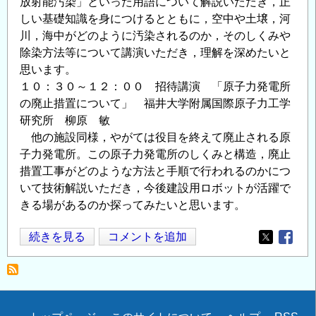
放射能汚染」といった用語について解説いただき，正
しい基礎知識を身につけるとともに，空中や土壌，河
川，海中がどのように汚染されるのか，そのしくみや
除染方法等について講演いただき，理解を深めたいと
思います。
１０：３０～１２：００ 招待講演 「原子力発電所
の廃止措置について」 福井大学附属国際原子力工学
研究所 柳原 敏
他の施設同様，やがては役目を終えて廃止される原
子力発電所。この原子力発電所のしくみと構造，廃止
措置工事がどのような方法と手順で行われるのかにつ
いて技術解説いただき，今後建設用ロボットが活躍で
きる場があるのか探ってみたいと思います。
談
続きを見る
コメントを追加
Opens in
Opens
話
会
「放
射