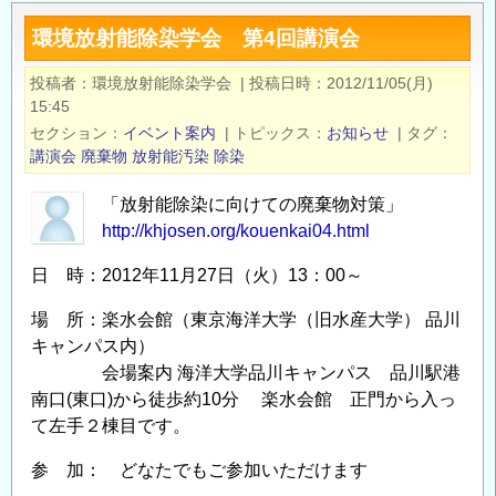
省
環境放射能除染学会 第4回講演会
任
期
投稿者
環境放射能除染学会
|
投稿日時
2012/11/05(月)
付
15:45
き
セクション
イベント案内
|
トピックス
お知らせ
|
タグ
職
講演会
廃棄物
放射能汚染
除染
員
「放射能除染に向けての廃棄物対策」
の
http://khjosen.org/kouenkai04.html
募
集
日 時：2012年11月27日（火）13：00～
に
場 所：楽水会館（東京海洋大学（旧水産大学） 品川
つ
キャンパス内）
い
会場案内 海洋大学品川キャンパス 品川駅港
て
南口(東口)から徒歩約10分 楽水会館 正門から入っ
（7
て左手２棟目です。
月
1
参 加： どなたでもご参加いただけます
日