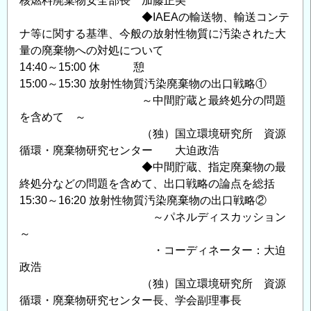
核燃料廃棄物安全部長 加藤正美
◆IAEAの輸送物、輸送コンテ
ナ等に関する基準、今般の放射性物質に汚染された大
量の廃棄物への対処について
14:40～15:00 休 憩
15:00～15:30 放射性物質汚染廃棄物の出口戦略①
～中間貯蔵と最終処分の問題
を含めて ～
（独）国立環境研究所 資源
循環・廃棄物研究センター 大迫政浩
◆中間貯蔵、指定廃棄物の最
終処分などの問題を含めて、出口戦略の論点を総括
15:30～16:20 放射性物質汚染廃棄物の出口戦略②
～パネルディスカッション
～
・コーディネーター：大迫
政浩
（独）国立環境研究所 資源
循環・廃棄物研究センター長、学会副理事長