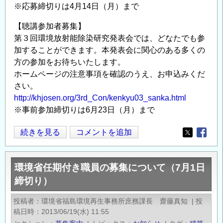
※応募締切りは4月14日（月）まで
び
再
【聴講参加者募集】
資
第３回環境放射能除染研究発表会では、どなたでも参
材
加することができます。本発表会に関心のある多くの
化
方の参加をお待ちいたします。
の
ホームページの注意事項を確認のうえ、お申込みくだ
⽅
さい。
向
http://khjosen.org/3rd_Con/kenkyu03_sanka.html
※事前参加締切りは6月23日（月）まで
性
の
第
続きを見る
コメントを追加
検
Opens in
Opens
3
討」
回
の
環境省任期付き職員の募集について（7月1日
環
締切り）
境
放
投稿者
環境省福島環境再生事務所庶務課長 齋藤真知
|
投
射
稿日時
2013/06/19(水) 11:55
能