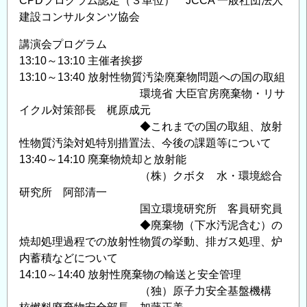
CPDプログラム認定（３単位） JCCA 一般社団法人
建設コンサルタンツ協会
講演会プログラム
13:10～13:10 主催者挨拶
13:10～13:40 放射性物質汚染廃棄物問題への国の取組
環境省 大臣官房廃棄物・リサ
イクル対策部長 梶原成元
◆これまでの国の取組、放射
性物質汚染対処特別措置法、今後の課題等について
13:40～14:10 廃棄物焼却と放射能
（株）クボタ 水・環境総合
研究所 阿部清一
国立環境研究所 客員研究員
◆廃棄物（下水汚泥含む）の
焼却処理過程での放射性物質の挙動、排ガス処理、炉
内蓄積などについて
14:10～14:40 放射性廃棄物の輸送と安全管理
（独）原子力安全基盤機構