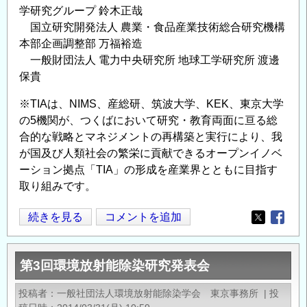
学研究グループ 鈴⽊正哉
国⽴研究開発法⼈ 農業・⾷品産業技術総合研究機構
本部企画調整部 万福裕造
⼀般財団法⼈ 電⼒中央研究所 地球⼯学研究所 渡邊
保貴
※TIAは、NIMS、産総研、筑波大学、KEK、東京大学
の5機関が、つくばにおいて研究・教育両面に亘る総
合的な戦略とマネジメントの再構築と実行により、我
が国及び人類社会の繁栄に貢献できるオープンイノベ
ーション拠点「TIA」の形成を産業界とともに目指す
取り組みです。
ワ
続きを見る
コメントを追加
Opens in
Opens
ー
ク
第3回環境放射能除染研究発表会
シ
ョ
投稿者
一般社団法人環境放射能除染学会 東京事務所
|
投
ッ