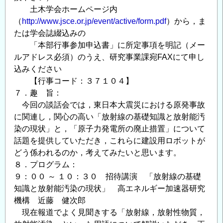
土木学会ホームページ内
（
http://www.jsce.or.jp/event/active/form.pdf
）から，ま
たは学会誌綴込みの
「本部行事参加申込書」に所定事項を明記（メー
ルアドレス必須）のうえ、研究事業課宛FAXにて申し
込みください
【行事コード：３７１０４】
７．趣 旨：
今回の談話会では，東日本大震災における原発事故
に関連し，関心の高い「放射線の基礎知識と放射能汚
染の現状」と，「原子力発電所の廃止措置」について
話題を提供していただき，これらに建設用ロボットが
どう係われるのか，考えてみたいと思います。
８．プログラム：
９：００ ～ １０：３０ 招待講演 「放射線の基礎
知識と放射能汚染の現状」 高エネルギー加速器研究
機構 近藤 健次郎
現在報道でよく見聞きする「放射線，放射性物質，