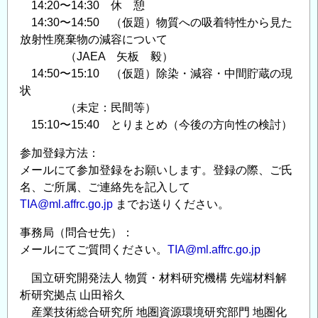
14:20〜14:30 休 憩
14:30〜14:50 （仮題）物質への吸着特性から見た
放射性廃棄物の減容について
（JAEA 矢板 毅）
14:50〜15:10 （仮題）除染・減容・中間貯蔵の現
状
（未定：民間等）
15:10〜15:40 とりまとめ（今後の方向性の検討）
参加登録⽅法：
メールにて参加登録をお願いします。登録の際、ご⽒
名、ご所属、ご連絡先を記⼊して
TIA@ml.affrc.go.jp
までお送りください。
事務局（問合せ先）：
メールにてご質問ください。
TIA@ml.affrc.go.jp
国⽴研究開発法⼈ 物質・材料研究機構 先端材料解
析研究拠点 ⼭⽥裕久
産業技術総合研究所 地圏資源環境研究部⾨ 地圏化