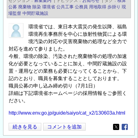
セクション
募集案内
|
トピックス
お知らせ
|
タグ
積算
除
公募
廃棄物
除染
環境省
公共工事
公務員
用地取得
歩掛り
現
染
場監督
中間貯蔵施設
研
環境省では、東日本大震災の発生以降、福島
究
環境再生事務所を中心に放射性物質による環
発
境汚染の対応や災害廃棄物の処理など全力で
表
対応を進めて参りました。
会
今般、環境の除染、汚染された廃棄物等の処理の加速
の
化が必要となっていることに加え、中間貯蔵施設の設
置・運用などの業務も必要になってくることから、下
記のとおり、職員を募集することとしております。
職員公募の申し込み締め切り（7月1日）
詳細は下記環境省ホームページの採用情報をご参照く
ださい。
http://www.env.go.jp/guide/saiyo/cat_x2/130603a.html
環
続きを見る
コメントを追加
Opens in
Opens
境