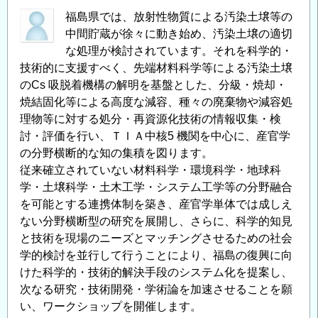
福島県では、放射性物質による汚染土壌等の
中間貯蔵が徐々に動き始め、汚染土壌の適切
な処理が検討されています。それを科学的・
技術的に支援すべく、先端材料科学等による汚染土壌
のCs 吸脱着機構の解明を基盤とした、分級・焼却・
焼結固化等による高度な減容、種々の廃棄物や減容処
理物等に対する処分・再資源化技術の情報収集・検
討・評価を行い、ＴＩＡ中核5 機関を中心に、産官学
の分野横断的な知の集積を図ります。
従来確立されていない材料科学・環境科学・地球科
学・⼟壌科学・土木工学・システム⼯学等の分野融合
を可能とする連携体制を築き、産官学単体では成しえ
ない分野横断型の研究を展開し、さらに、科学的知⾒
と技術を現場のニーズとマッチングさせるための社会
学的検討を並行して行うことにより、福島の復興に向
けた科学的・技術的解決手段のシステム化を提案し、
次なる研究・技術開発・学術論を加速させることを願
い、ワークショップを開催します。