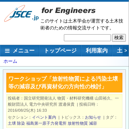
メ
イ
ン
このサイトは土木学会が運営する土木技
コ
術者のための情報交流サイトです。
ン
検
テ
索
ン
メインナビゲーション
メニュー
トップページ
利用案内
土木
>
ツ
に
パ
ホーム
移
ン
動
く
ワークショップ「放射性物質による汚染⼟壌
ず
等の減容及び再資材化の⽅向性の検討」
投稿者
国立研究開発法人 物質・材料研究機構 山田裕久、一
般財団法人 電力中央研究所 渡邊保貴
|
投稿日時
2016/08/25(木) 16:33
セクション
イベント案内
|
トピックス
お知らせ
|
タグ
土壌
除染
福島第一原子力発電所
放射性物質
減容