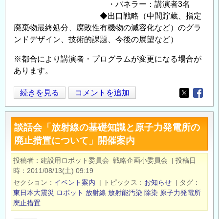
・パネラー：講演者3名
◆出口戦略（中間貯蔵、指定
廃棄物最終処分、腐敗性有機物の減容化など）のグラ
ンドデザイン、技術的課題、今後の展望など）
※都合により講演者・プログラムが変更になる場合が
あります。
環
続きを見る
コメントを追加
Opens in
Opens
境
放
談話会「放射線の基礎知識と原子力発電所の
射
廃止措置について」開催案内
能
除
投稿者
建設用ロボット委員会_戦略企画小委員会
|
投稿日
染
時
2011/08/13(土) 09:19
学
セクション
イベント案内
|
トピックス
お知らせ
|
タグ
会
東日本大震災
ロボット
放射線
放射能汚染
除染
原子力発電所
第
廃止措置
4