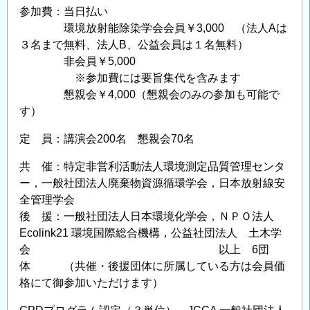
締
参加費：当日払い
環境放射能除染学会会員￥3,000 （法人Aは
切
３名まで無料、法人B、公益会員は１名無料）
り）
非会員￥5,000
の
※参加費には要旨集代を含みます
懇親会￥4,000（懇親会のみの参加も可能で
す）
定 員：講演会200名 懇親会70名
共 催：特定非営利活動法人環境測定品質管理センタ
ー，一般社団法人廃棄物資源循環学会，日本放射線安
全管理学会
後 援：一般社団法人日本環境化学会，ＮＰＯ法人
Ecolink21 環境国際総合機構，公益社団法人 土木学
会 以上 6団
体 （共催・後援団体に所属している方は会員価
格にて御参加いただけます）