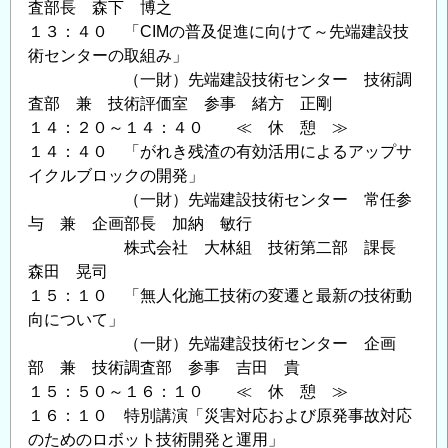
査部長 森下 博之
１３：４０ 「CIMの普及促進に向けて～先端建設技
術センターの取組み」
（一財）先端建設技術センター 技術調
査部 兼 技術評価室 参事 緒方 正剛
１４：２０～１４：４０ ≪ 休 憩 ≫
１４：４０ 「がれき残渣の有効活用によるアップサ
イクルブロックの開発」
（一財）先端建設技術センター 常任参
与 兼 企画部長 加納 敏行
株式会社 大林組 技術第二部 課長
森田 晃司
１５：１０ 「無人化施工技術の変遷と最新の技術動
向について」
（一財）先端建設技術センター 企画
部 兼 技術調査部 参事 吉田 貴
１５：５０～１６：１０ ≪ 休 憩 ≫
１６：１０ 特別講演「災害対応および原発事故対応
のためのロボット技術開発と運用」