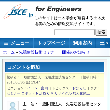
メ
イ
ン
このサイトは土木学会が運営する土木技
コ
術者のための情報交流サイトです。
ン
検
テ
索
ン
メインナビゲーション
メニュー
トップページ
利用案内
土木
>
ツ
に
パ
ホーム
先端建設技術セミナー 開催のお知らせ
移
ン
動
く
コメントを追加
ず
投稿者
一般財団法人 先端建設技術センター
|
投稿日時
2013/08/30(金) 13:47
セクション
イベント案内
|
トピックス
お知らせ
|
タグ
セミナー
ロボット
NETIS
CIM
リサイクル
無人化施工
主 催：一般財団法人 先端建設技術センタ
ー