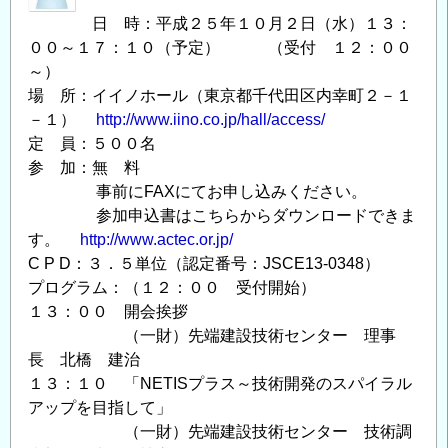
日 時：平成２５年１０月２日（水）１３：
００～１７：１０（予定） （受付 １２：００
～）
場 所：イイノホール（東京都千代田区内幸町２－１
－１）
http://www.iino.co.jp/hall/access/
定 員：５００名
参 加：無 料
事前にFAXにてお申し込みください。
参加申込書はこちらからダウンロードできま
す。
http://www.actec.or.jp/
C P D：３．５単位（認定番号：JSCE13-0348）
プログラム：（１２：００ 受付開始）
１３：００ 開会挨拶
（一財）先端建設技術センター 理事
長 北橋 建治
１３：１０ 「NETISプラス～技術開発のスパイラル
アップを目指して」
（一財）先端建設技術センター 技術調