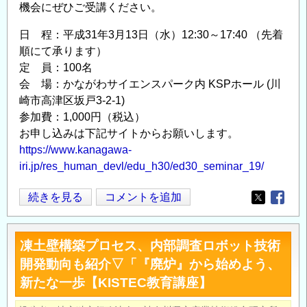
機会にぜひご受講ください。
日 程：平成31年3月13日（水）12:30～17:40 （先着
順にて承ります）
定 員：100名
会 場：かながわサイエンスパーク内 KSPホール (川
崎市高津区坂戸3-2-1)
参加費：1,000円（税込）
お申し込みは下記サイトからお願いします。
https://www.kanagawa-
iri.jp/res_human_devl/edu_h30/ed30_seminar_19/
廃
続きを見る
コメントを追加
Opens in
Opens
炉
関
凍土壁構築プロセス、内部調査ロボット技術
連
開発動向も紹介▽「『廃炉』から始めよう、
技
新たな一歩【KISTEC教育講座】
術
開