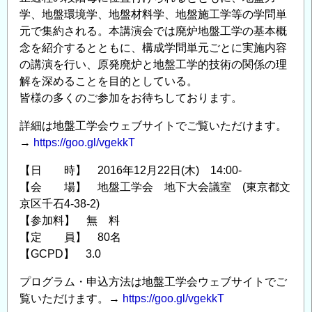
学、地盤環境学、地盤材料学、地盤施工学等の学問単
う、
元で集約される。本講演会では廃炉地盤工学の基本概
新
念を紹介するとともに、構成学問単元ごとに実施内容
た
の講演を行い、原発廃炉と地盤工学的技術の関係の理
な
解を深めることを目的としている。
一
皆様の多くのご参加をお待ちしております。
歩
【KISTEC
詳細は地盤工学会ウェブサイトでご覧いただけます。
教
→
https://goo.gl/vgekkT
育
【日 時】 2016年12月22日(木) 14:00-
講
【会 場】 地盤工学会 地下大会議室 (東京都文
座】
京区千石4-38-2)
の
【参加料】 無 料
【定 員】 80名
【GCPD】 3.0
プログラム・申込方法は地盤工学会ウェブサイトでご
覧いただけます。→
https://goo.gl/vgekkT