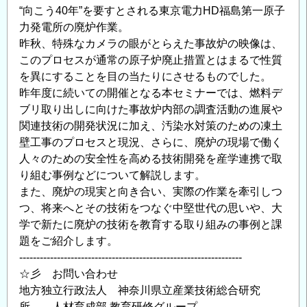
“向こう40年”を要すとされる東京電力HD福島第一原子
育
力発電所の廃炉作業。
講
昨秋、特殊なカメラの眼がとらえた事故炉の映像は、
座
このプロセスが通常の原子炉廃止措置とはまるで性質
の
を異にすることを目の当たりにさせるものでした。
ご
昨年度に続いての開催となる本セミナーでは、燃料デ
案
ブリ取り出しに向けた事故炉内部の調査活動の進展や
内】
関連技術の開発状況に加え、汚染水対策のための凍土
の
壁工事のプロセスと現況、さらに、廃炉の現場で働く
人々のための安全性を高める技術開発を産学連携で取
り組む事例などについて解説します。
また、廃炉の現実と向き合い、実際の作業を牽引しつ
つ、将来へとその技術をつなぐ中堅世代の思いや、大
学で新たに廃炉の技術を教育する取り組みの事例と課
題をご紹介します。
-----------------------------------------------------------------
☆彡 お問い合わせ
地方独立行政法人 神奈川県立産業技術総合研究
所 人材育成部 教育研修グループ