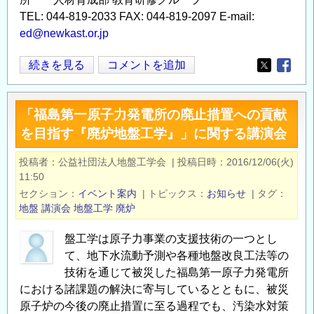
TEL: 044-819-2033 FAX: 044-819-2097 E-mail:
ed@newkast.or.jp
凍
続きを見る
コメントを追加
Opens in
Opens
土
壁
「福島第一原子力発電所の廃止措置への貢献
構
を目指す『廃炉地盤工学』」に関する講演会
築
プ
投稿者
公益社団法人地盤工学会
|
投稿日時
2016/12/06(火)
ロ
11:50
セ
セクション
イベント案内
|
トピックス
お知らせ
|
タグ
ス、
地盤
講演会
地盤工学
廃炉
内
盤工学は原子力事業の支援技術の一つとし
部
て、地下水流動予測や各種地盤改良工法等の
調
技術を通じて被災した福島第一原子力発電所
査
における諸課題の解決に寄与しているとともに、被災
ロ
原子炉の今後の廃止措置に至る過程でも、汚染水対策
ボ