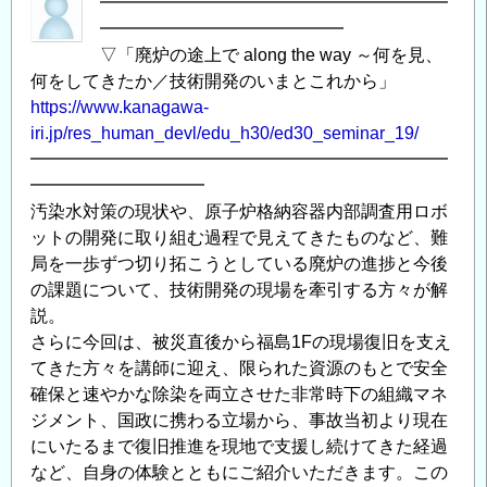
━━━━━━━━━━━━━━━━━━━━
━━━━━━━━━━━━━━
▽「廃炉の途上で along the way ～何を見、
何をしてきたか／技術開発のいまとこれから」
https://www.kanagawa-
iri.jp/res_human_devl/edu_h30/ed30_seminar_19/
━━━━━━━━━━━━━━━━━━━━━━━━
━━━━━━━━━━
汚染水対策の現状や、原子炉格納容器内部調査用ロボ
ットの開発に取り組む過程で見えてきたものなど、難
局を一歩ずつ切り拓こうとしている廃炉の進捗と今後
の課題について、技術開発の現場を牽引する方々が解
説。
さらに今回は、被災直後から福島1Fの現場復旧を支え
てきた方々を講師に迎え、限られた資源のもとで安全
確保と速やかな除染を両立させた非常時下の組織マネ
ジメント、国政に携わる立場から、事故当初より現在
にいたるまで復旧推進を現地で支援し続けてきた経過
など、自身の体験とともにご紹介いただきます。この