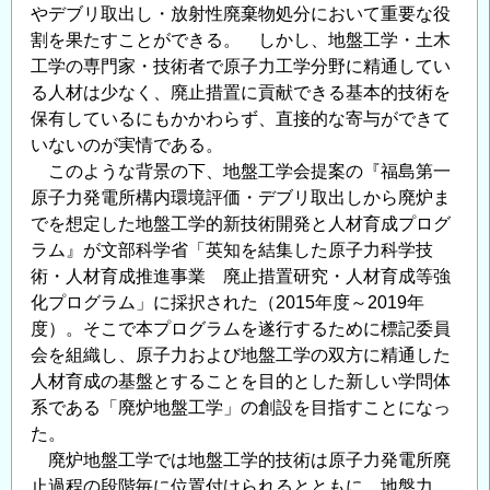
やデブリ取出し・放射性廃棄物処分において重要な役
ッ
割を果たすことができる。 しかし、地盤工学・土木
ト
工学の専門家・技術者で原子力工学分野に精通してい
技
る人材は少なく、廃止措置に貢献できる基本的技術を
術
保有しているにもかかわらず、直接的な寄与ができて
開
いないのが実情である。
発
このような背景の下、地盤工学会提案の『福島第一
動
原子力発電所構内環境評価・デブリ取出しから廃炉ま
向
でを想定した地盤工学的新技術開発と人材育成プログ
も
ラム』が文部科学省「英知を結集した原子力科学技
紹
術・人材育成推進事業 廃止措置研究・人材育成等強
介
化プログラム」に採択された（2015年度～2019年
▽「『廃
度）。そこで本プログラムを遂行するために標記委員
炉』
会を組織し、原子力および地盤工学の双方に精通した
か
人材育成の基盤とすることを目的とした新しい学問体
ら
系である「廃炉地盤工学」の創設を目指すことになっ
始
た。
め
廃炉地盤工学では地盤工学的技術は原子力発電所廃
止過程の段階毎に位置付けられるとともに、地盤力
よ