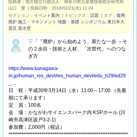
投稿者
地方独立行政法人 神奈川県立産業技術総合研究所
発
山口 愛
|
投稿日時
2018/02/21(水) 11:24
の
セクション
イベント案内
|
トピックス
話題
|
タグ
復興
い
廃炉
施工・マネジメント
地盤・基礎
シンポジウム
東日本大
ま
震災
遮水壁
と
▽「『廃炉』から始めよう、新たな一歩 －そ
こ
の２歩目・技術と人材、「次世代」へのつな
れ
ぎ方
か
ら
https://www.kanagawa-
／
iri.jp/human_res_devl/res_human_devl/edu_h29/ed29
「廃
_…
炉
日 程：平成30年3月14日（水）11:00～17:00 （先着
の
順にて承ります）
途
定 員：100名
上
会 場：かながわサイエンスパーク内 KSPホール (川
で」
崎市高津区坂戸3-2-1)
【KISTEC
参加費：2,000円（税込）
*****************************************************************
教