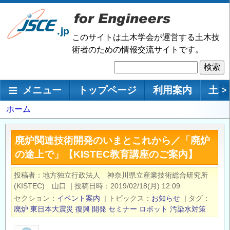
メ
イ
ン
このサイトは土木学会が運営する土木技
コ
術者のための情報交流サイトです。
ン
検
テ
索
ン
メインナビゲーション
メニュー
トップページ
利用案内
土木
>
ツ
に
パ
ホーム
移
ン
動
く
廃炉関連技術開発のいまとこれから／「廃炉
ず
の途上で」【KISTEC教育講座のご案内】
投稿者
地方独立行政法人 神奈川県立産業技術総合研究所
(KISTEC) 山口
|
投稿日時
2019/02/18(月) 12:09
セクション
イベント案内
|
トピックス
お知らせ
|
タグ
廃炉
東日本大震災
復興
開発
セミナー
ロボット
汚染水対策