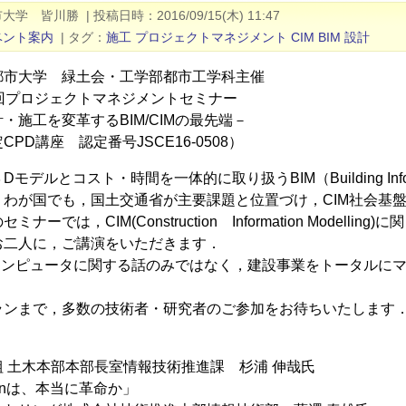
市大学 皆川勝
|
投稿日時
2016/09/15(木) 11:47
ベント案内
|
タグ
施工
プロジェクトマネジメント
CIM
BIM
設計
都市大学 緑土会・工学部都市工学科主催
5回プロジェクトマネジメントセミナー
・施工を変革するBIM/CIMの最先端－
PD講座 認定番号JSCE16-0508）
モデルとコスト・時間を一体的に取り扱うBIM（Building Infor
，わが国でも，国土交通省が主要課題と位置づけ，CIM社会基
ナーでは，CIM(Construction Information Mode
お二人に，ご講演をいただきます．
てコンピュータに関する話のみではなく，建設事業をトータルに
ランまで，多数の技術者・研究者のご参加をお待ちいたします
 土木本部本部長室情報技術推進課 杉浦 伸哉氏
ctionは、本当に革命か」