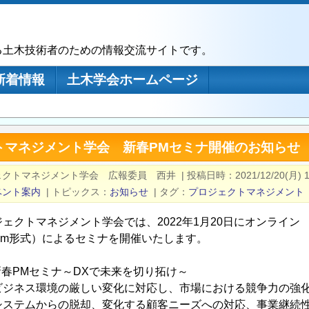
る土木技術者のための情報交流サイトです。
新着情報
土木学会ホームページ
トマネジメント学会 新春PMセミナ開催のお知らせ
ェクトマネジメント学会 広報委員 西井
|
投稿日時
2021/12/20(月) 1
ベント案内
|
トピックス
お知らせ
|
タグ
プロジェクトマネジメント
ェクトマネジメント学会では、2022年1月20日にオンライン
oom形式）によるセミナを開催いたします。
新春PMセミナ～DXで未来を切り拓け～
ス環境の厳しい変化に対応し、市場における競争力の強
テムからの脱却、変化する顧客ニーズへの対応、事業継続