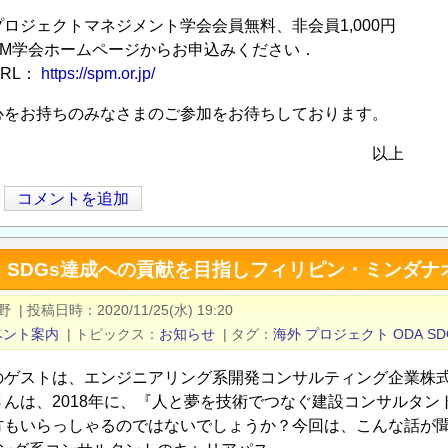
ロジェクトマネジメント学会会員無料、非会員1,000円
PM学会ホームページからお申込みください．
L：
https://spm.or.jp/
心をお持ちのみなさまのご参加をお待ちしております。
以上
コメントを追加
：SDGs達成への貢献を目指しフィリピン・ミンダナ
野
|
投稿日時
2020/11/25(水) 19:20
ベント案内
|
トピックス
お知らせ
|
タグ
海外
プロジェクト
ODA
SD
のゲストは、エンジニアリング系開発コンサルティング企業株式会
さんは、2018年に、『人と夢を技術でつなぐ建設コンサルタ
方もいらっしゃるのではないでしょうか？今回は、こんな話が