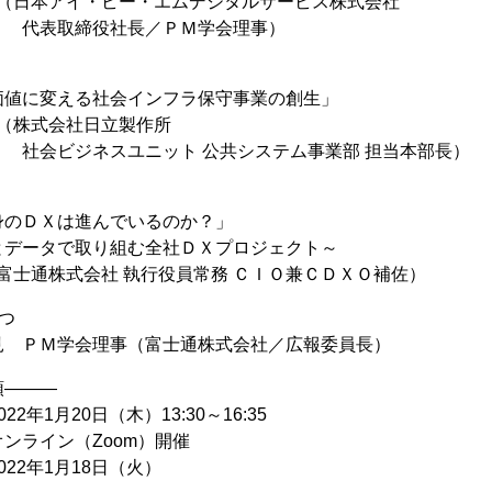
（日本アイ・ビー・エムデジタルサービス株式会社
役社長／ＰＭ学会理事）
値に変える社会インフラ保守事業の創生」
（株式会社日立製作所
スユニット 公共システム事業部 担当本部長）
のＤＸは進んでいるのか？」
データで取り組む全社ＤＸプロジェクト～
士通株式会社 執行役員常務 ＣＩＯ兼ＣＤＸＯ補佐）
つ
ＰＭ学会理事（富士通株式会社／広報委員長）
領―――
2年1月20日（木）13:30～16:35
ンライン（Zoom）開催
22年1月18日（火）