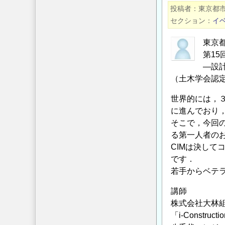
SDGs
投稿者
東京都
達
セクション
イ
成
へ
東京
の
第1
貢
―設計
献
（土木学会認定C
を
世界的には，３D
目
に進んでおり
指
そこで，今回のセミ
し
る第一人者の
フ
CIMは決し
ィ
です．
リ
若手からベテ
ピ
ン・
講師
ミ
株式会社大林組
「i-Constru
ン