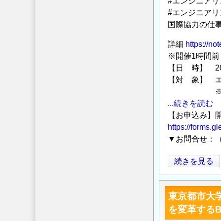
ン
#エンジニア
#エンジニア
ト
国際協力の仕
学
会
詳細
https://no
新
※開催1時間前
春
【日 時】 20
PM
【対 象】 
セ
※文系の
ミ
...続きを読む
ナ
【お申込み】開
開
https://forms
催
▼お問合せ：（
の
お
ラ
続きを見る
知
イ
ら
ブ
東京都市大
せ
配
を変革するB
の
信：