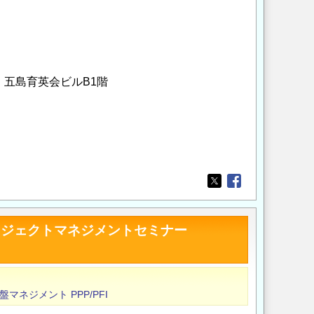
 五島育英会ビルB1階
Opens in a new wi
Opens in a new
ロジェクトマネジメントセミナー
盤マネジメント
PPP/PFI