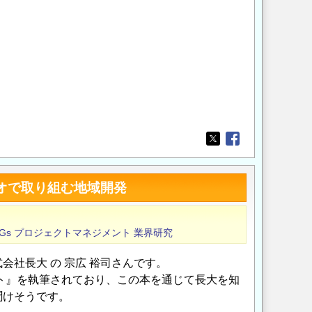
Opens in a new wi
Opens in a new
オで取り組む地域開発
Gs
プロジェクトマネジメント
業界研究
社長大 の 宗広 裕司さんです。
ント』を執筆されており、この本を通じて長大を知
聞けそうです。