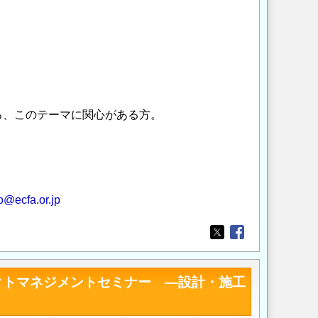
る、このテーマに関心がある方。
o@ecfa.or.jp
Opens in a new wi
Opens in a new
クトマネジメントセミナー ―設計・施工