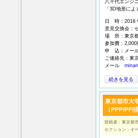
八千代エンジ
ダ
「3D地形によ
ナ
オ
日 時：2016 
で
意見交換会：セ
取
場 所：東京都
り
参加費：2,0
組
申 込：メー
む
ご連絡先：東
地
メール
minam
域
開
東
続きを見る
発
京
の
都
東京都市大
市
（PPP/PF
大
学
投稿者
東京都
緑
セクション
イ
土