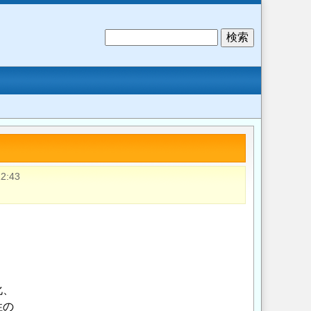
検
索
2:43
化、
性の