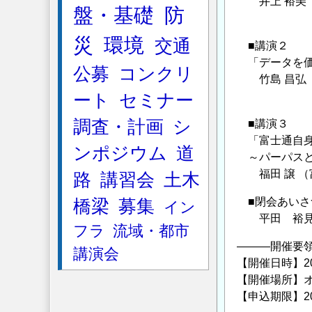
井上 裕美 
盤・基礎
防
代表取締
災
環境
交通
■講演２
「データを価
公募
コンクリ
竹島 昌弘 
社会ビジネ
ート
セミナー
調査・計画
シ
■講演３
「富士通自身
ンポジウム
道
～パーパスと
福田 譲 （富
路
講習会
土木
■閉会あいさ
橋梁
募集
イン
平田 裕見 
フラ
流域・都市
―――開催要
講演会
【開催日時】202
【開催場所】オ
【申込期限】20