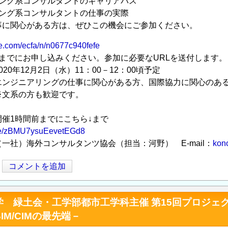
リング系コンサルタントのキャリアパス
リング系コンサルタントの仕事の実際
事に関心がある方は、ぜひこの機会にご参加ください。
te.com/ecfa/n/n0677c940fefe
までにお申し込みください。参加に必要なURLを送付します。
20年12月2日（水）11：00－12：00頃予定
エンジニアリングの仕事に関心がある方、国際協力に関心のあ
方も歓迎です。
催1時間前までにこちら↓まで
.gle/zBMU7ysuEevetEGd8
一社）海外コンサルタンツ協会（担当：河野） E-mail：
kon
コメントを追加
学 緑土会・工学部都市工学科主催 第15回プロジェ
IM/CIMの最先端－