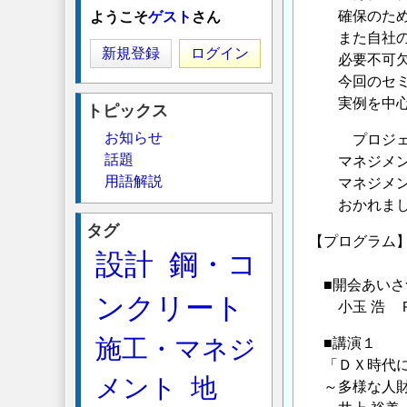
確保のために
ようこそ
ゲスト
さん
また自社の組
新規登録
ログイン
必要不可欠な
今回のセミナ
実例を中心
トピックス
お知らせ
プロジェクト
話題
マネジメント
用語解説
マネジメント
おかれまして
タグ
【プログラム
設計
鋼・コ
■開会あいさ
ンクリート
小玉 浩 Ｐ
施工・マネジ
■講演１
「ＤＸ時代に
メント
地
～多様な人財