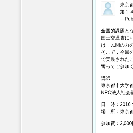
会・
東京
工
第１
学
―Publi
部
全国的課題と
都
国土交通省に
市
は，民間の力
工
そこで，今回の
学
で実践された
科
奮ってご参加
主
催
講師
第
東京都市大学都
15
NPO法人社
回
日 時：2016 
プ
場 所：東京都
ロ
ジ
参加費：2,0
ェ