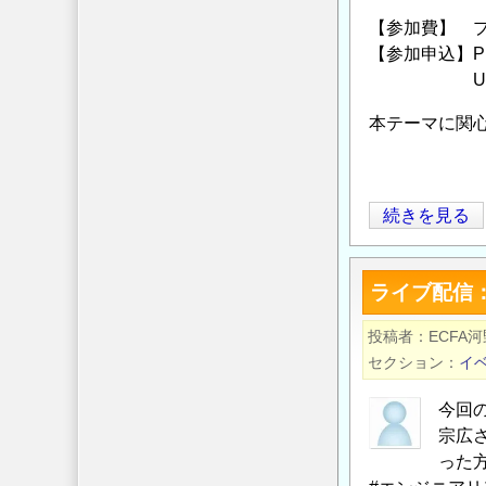
【参加費】 プ
【参加申込】
UR
本テーマに関
プ
続きを見る
ロ
ジ
ライブ配信
ェ
ク
投稿者
ECFA河
ト
セクション
イ
マ
ネ
今回
ジ
宗広
メ
った