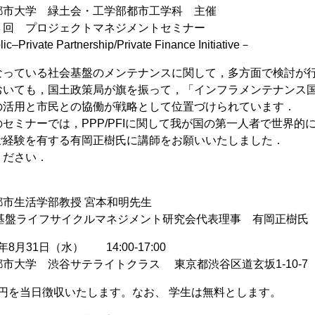
都市大学 緑土会・工学部都市工学科 主催
４回 プロジェクトマネジメントセミナー
c–Private Partnership/Private Finance Initiative－
なっている社会基盤のメンテナンスに関して，多方面で検討が
おいても，国土政策局が旗を振って，「インフラメンテナンス
の活用と市民との協働が戦略として位置づけられています．
セミナーでは，PPP/PFIに関して我が国の第一人者で世界
ご経験を有する有岡正樹氏に講師をお願いいたしました．
ください．
市生活学部教授 宮本和明先生
会基盤ライフサイクルマネジメント研究会代表理事 有岡正樹氏
年8月31日（水） 14:00-17:00
市大学 渋谷サテライトクラス 東京都渋谷区道玄坂1-10-7
00円を当日徴収いたします。なお、 学生は無料とします。