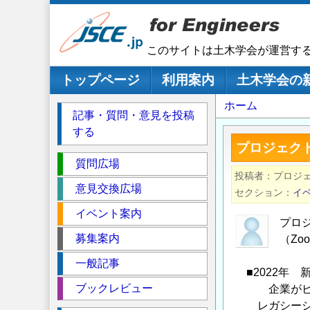
メ
イ
ン
このサイトは土木学会が運営す
コ
ン
メインナビゲーション
トップページ
利用案内
土木学会の
テ
パ
ホーム
ン
記事・質問・意見を投稿
ツ
ン
する
に
く
プロジェク
移
セ
ず
質問広場
動
投稿者
プロジ
ク
意見交換広場
セクション
イ
シ
イベント案内
ョ
プロジ
ン
募集案内
（Z
一般記事
■2022年 
ブックレビュー
企業がビジネ
レガシーシス