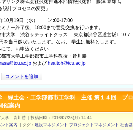
ニヤリング株式会社技術推進本部情報技術部 藤澤 泰雄氏
る設計プロセスの変更」
年10月19日（水） 14:00-17:00
ミナー終了後、18:00まで意見交換を行います。
市大学 渋谷サテライトクラス 東京都渋谷区道玄坂1-10-7
00円を当日徴収いたします。なお、 学生は無料とします。
ルにて、お申込ください．
京都市大学工学部都市工学科教授・皆川勝
asa@tcu.ac.jp
および
hsaitoh@tcu.ac.jp
コメントを追加
学 緑土会・工学部都市工学科 主催 第１４回 プ
I)開催案内
市大学 皆川勝
|
投稿日時
2016/07/25(月) 14:44
ベント案内
|
タグ
建設マネジメント
プロジェクトマネジメント
社会基