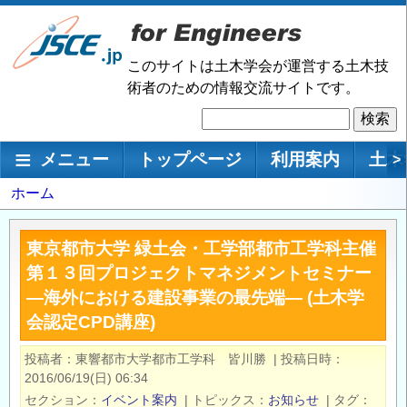
メ
イ
ン
このサイトは土木学会が運営する土木技
コ
術者のための情報交流サイトです。
ン
検
テ
索
ン
メインナビゲーション
メニュー
トップページ
利用案内
土木
>
ツ
に
パ
ホーム
移
ン
動
く
東京都市大学 緑土会・工学部都市工学科主催
ず
第１３回プロジェクトマネジメントセミナー
―海外における建設事業の最先端― (土木学
会認定CPD講座)
投稿者
東響都市大学都市工学科 皆川勝
|
投稿日時
2016/06/19(日) 06:34
セクション
イベント案内
|
トピックス
お知らせ
|
タグ