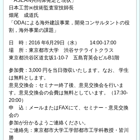
「ASEAN共同体発足と現状」
日本工営㈱技術監査室技師長
畑尾 成道氏
「ODAによる海外建設事業，開発コンサルタントの役
割，海外事業の課題」
日 時：2016 年6月29日（水） 14:00-17:00
場 所：東京都市大学 渋谷サテライトクラス
東京都渋谷区道玄坂1-10-7 五島育英会ビルB1階
参加費：3,000 円を当日徴収いたします。なお、 学生
は無料とします。
意見交換会：セミナー終了後、意見交換会を行いま
す。意見交換会の会費は無料としています。（17:30-
20:00）
申 込：メールまたはFAXにて、セミナー・意見交換
会の
参加が分かるようご連絡ください。
ご連絡先：東京都市大学工学部都市工学科教授・皆川
勝