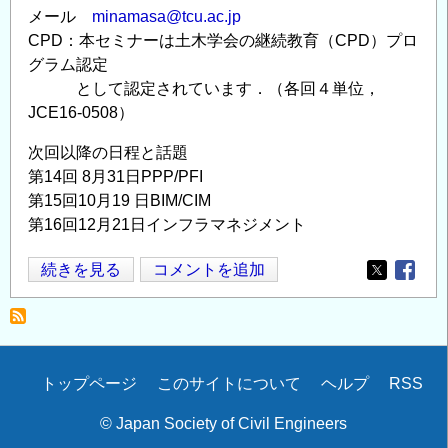
メール
minamasa@tcu.ac.jp
CPD：本セミナーは土木学会の継続教育（CPD）プロ
グラム認定
として認定されています．（各回４単位，
JCE16-0508）
次回以降の日程と話題
第14回 8月31日PPP/PFI
第15回10月19 日BIM/CIM
第16回12月21日インフラマネジメント
東
続きを見る
コメントを追加
Opens in
Opens
京
都
市
大
Secondary
トップページ
このサイトについて
ヘルプ
RSS
学
menu
緑
© Japan Society of Civil Engineers
土