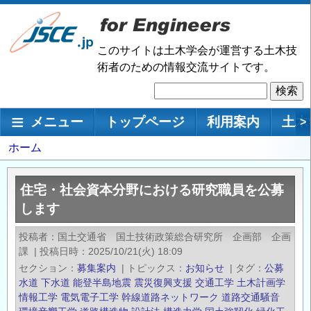
メ
イ
ン
このサイトは土木学会が運営する土木技
コ
術者のための情報交流サイトです。
ン
検
テ
索
ン
メインナビゲーション
メニュー
トップページ
利用案内
土木
>
ツ
に
パ
ホーム
移
ン
動
く
住宅・社会資本分野における研究職員を公募
ず
します
投稿者
国土交通省 国土技術政策総合研究所 企画部 企画
課
|
投稿日時
2025/10/21(火) 18:09
セクション
募集案内
|
トピックス
お知らせ
|
タグ
公募
水道
下水道
能登半島地震
震災復興支援
交通工学
土木計画学
情報工学
電気電子工学
幹線道路ネットワーク
道路交通騒音