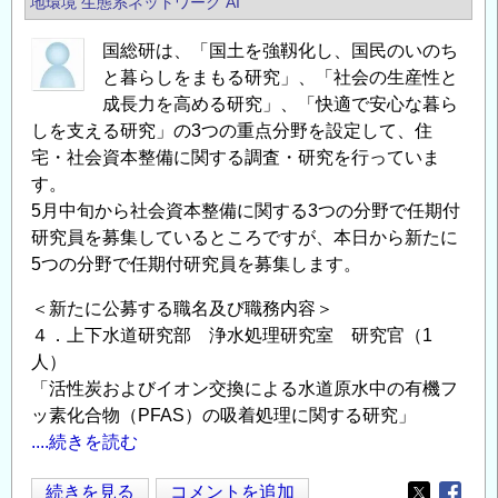
地環境
生態系ネットワーク
AI
研
究
国総研は、「国土を強靱化し、国民のいのち
職
と暮らしをまもる研究」、「社会の生産性と
員
成長力を高める研究」、「快適で安心な暮ら
を
しを支える研究」の3つの重点分野を設定して、住
公
宅・社会資本整備に関する調査・研究を行っていま
募
す。
し
5月中旬から社会資本整備に関する3つの分野で任期付
ま
研究員を募集しているところですが、本日から新たに
す
5つの分野で任期付研究員を募集します。
の
＜新たに公募する職名及び職務内容＞
４．上下水道研究部 浄水処理研究室 研究官（1
人）
「活性炭およびイオン交換による水道原水中の有機フ
ッ素化合物（PFAS）の吸着処理に関する研究」
....続きを読む
国
続きを見る
コメントを追加