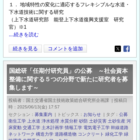
１． 地域特性の変化に適応するフレキシブルな水道・
下水道技術に関する研究
（上下水道研究部 能登上下水道復興支援室 研究
官）※1
....続きを読む
住
続きを見る
コメントを追加
Opens in
Opens
宅・
社
国総研「任期付研究員」の公募 ～社会資本
会
整備に関する５つの分野で新たに研究者を募
資
集します～
本
分
投稿者
国土交通省国土技術政策総合研究所企画課
|
投稿日
野
時
2025/06/13(金) 17:57
に
セクション
募集案内
|
トピックス
お知らせ
|
タグ
公募
お
衛生工学
上水道
浄水処理
水質分析
砂防
土砂災害
土砂生産
河
け
床変動
交通工学
土木計画学
情報工学
電気電子工学
幹線道路
ネットワーク
構造力学
道路構造物
コンクリート
緑化工学
緑
る