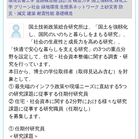
環境音響工学
道路構造物
設計法
構造力学
国土強靱化
緑化工
学
グリーン社会
緑地環境
生態系ネットワーク
土砂災害
防
災・減災
建築
耐震性能
基礎構造
国土技術政策総合研究所は、「国土を強靱化
し、国民のいのちと暮らしをまもる研究」、
「社会の生産性と成長力を高める研究」、
「快適で安心な暮らしを支える研究」の3つの重点分
野を設定して、住宅・社会資本整備に関する調査・研
究を行っています。
本日から、博士の学位取得者（取得見込み含む）を対
象として、
① 最先端のインフラ政策や現場ニーズに直結する5つ
の研究課題に従事する任期付研究員
② 住宅・社会資本に関する2分野における様々な研究
課題に従事する研究職員（任期なし）
を募集します。
① 任期付研究員
＜研究課題＞