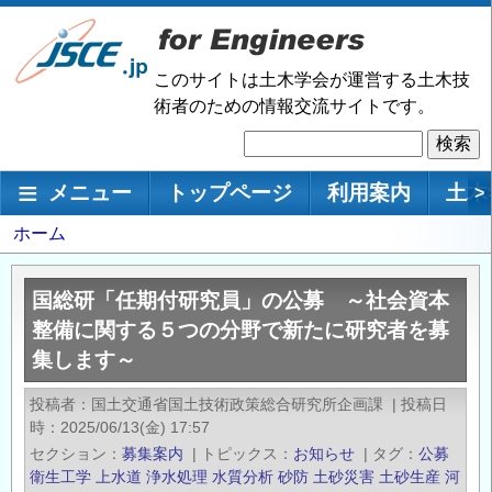
メ
イ
ン
このサイトは土木学会が運営する土木技
コ
術者のための情報交流サイトです。
ン
検
テ
索
ン
メインナビゲーション
メニュー
トップページ
利用案内
土木
>
ツ
に
パ
ホーム
移
ン
動
く
国総研「任期付研究員」の公募 ～社会資本
ず
整備に関する５つの分野で新たに研究者を募
集します～
投稿者
国土交通省国土技術政策総合研究所企画課
|
投稿日
時
2025/06/13(金) 17:57
セクション
募集案内
|
トピックス
お知らせ
|
タグ
公募
衛生工学
上水道
浄水処理
水質分析
砂防
土砂災害
土砂生産
河