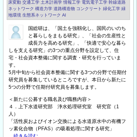
床変動
交通工学
土木計画学
情報工学
電気電子工学
幹線道路
ネットワーク
構造力学
道路構造物
コンクリート
緑化工学
緑
地環境
生態系ネットワーク
AI
国総研は、「国土を強靱化し、国民のいのち
と暮らしをまもる研究」、「社会の生産性と
成長力を高める研究」、「快適で安心な暮ら
しを支える研究」の3つの重点分野を設定して、住
宅・社会資本整備に関する調査・研究を行っていま
す。
5月中旬から社会資本整備に関する3つの分野で任期付
研究員を募集しているところですが、本日から新たに
5つの分野で任期付研究員を募集します。
＜新たに公募する職名及び職務内容＞
４．上下水道研究部 浄水処理研究室 研究官（1
人）
「活性炭およびイオン交換による水道原水中の有機フ
ッ素化合物（PFAS）の吸着処理に関する研究」
....続きを読む