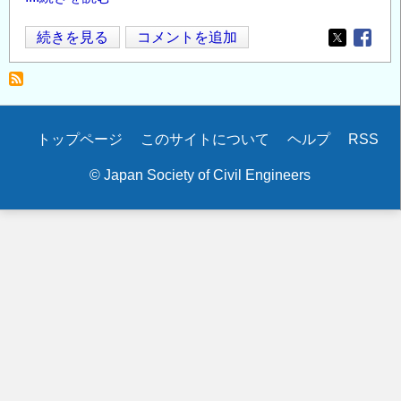
国
続きを見る
コメントを追加
Opens in
Opens
総
研
「任
期
Secondary
トップページ
このサイトについて
ヘルプ
RSS
付
menu
研
© Japan Society of Civil Engineers
究
員」
の
公
募
～
社
会
資
本