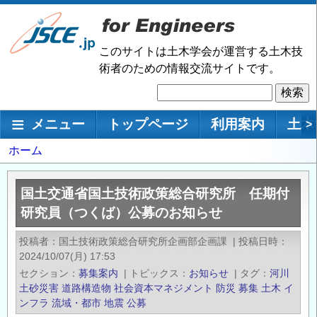
メ
イ
ン
このサイトは土木学会が運営する土木技
コ
術者のための情報交流サイトです。
ン
検
テ
索
ン
メインナビゲーション
メニュー
トップページ
利用案内
土木
>
ツ
に
パ
ホーム
移
ン
動
く
国土交通省国土技術政策総合研究所 任期付
ず
研究員（つくば）公募のお知らせ
投稿者
国土技術政策総合研究所企画部企画課
|
投稿日時
2024/10/07(月) 17:53
セクション
募集案内
|
トピックス
お知らせ
|
タグ
河川
土砂災害
道路構造物
社会資本マネジメント
防災
募集
土木
イ
ンフラ
流域・都市
地震
公募