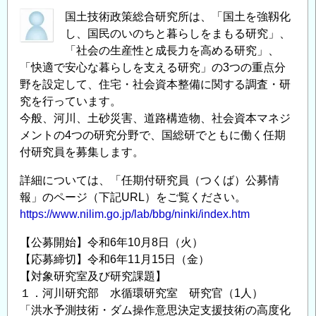
国土技術政策総合研究所は、「国土を強靱化
し、国民のいのちと暮らしをまもる研究」、
「社会の生産性と成長力を高める研究」、
「快適で安心な暮らしを支える研究」の3つの重点分
野を設定して、住宅・社会資本整備に関する調査・研
究を行っています。
今般、河川、土砂災害、道路構造物、社会資本マネジ
メントの4つの研究分野で、国総研でともに働く任期
付研究員を募集します。
詳細については、「任期付研究員（つくば）公募情
報」のページ（下記URL）をご覧ください。
https://www.nilim.go.jp/lab/bbg/ninki/index.htm
【公募開始】令和6年10月8日（火）
【応募締切】令和6年11月15日（金）
【対象研究室及び研究課題】
１．河川研究部 水循環研究室 研究官（1人）
「洪水予測技術・ダム操作意思決定支援技術の高度化