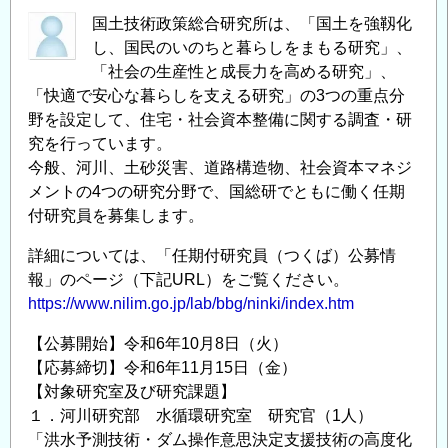
国土技術政策総合研究所は、「国土を強靱化
し、国民のいのちと暮らしをまもる研究」、
「社会の生産性と成長力を高める研究」、
「快適で安心な暮らしを支える研究」の3つの重点分
野を設定して、住宅・社会資本整備に関する調査・研
究を行っています。
今般、河川、土砂災害、道路構造物、社会資本マネジ
メントの4つの研究分野で、国総研でともに働く任期
付研究員を募集します。
詳細については、「任期付研究員（つくば）公募情
報」のページ（下記URL）をご覧ください。
https://www.nilim.go.jp/lab/bbg/ninki/index.htm
【公募開始】令和6年10月8日（火）
【応募締切】令和6年11月15日（金）
【対象研究室及び研究課題】
１．河川研究部 水循環研究室 研究官（1人）
「洪水予測技術・ダム操作意思決定支援技術の高度化