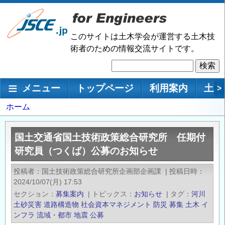
メ
イ
ン
このサイトは土木学会が運営する土木技
コ
術者のための情報交流サイトです。
ン
検
テ
索
ン
メインナビゲーション
メニュー
トップページ
利用案内
土木
>
ツ
に
パ
ホーム
移
ン
動
く
国土交通省国土技術政策総合研究所 任期付
ず
研究員（つくば）公募のお知らせ
投稿者
国土技術政策総合研究所企画部企画課
|
投稿日時
2024/10/07(月) 17:53
セクション
募集案内
|
トピックス
お知らせ
|
タグ
河川
土砂災害
道路構造物
社会資本マネジメント
防災
募集
土木
イ
ンフラ
流域・都市
地震
公募