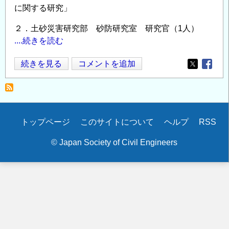
に関する研究」
２．土砂災害研究部 砂防研究室 研究官（1人）
....続きを読む
国
続きを見る
コメントを追加
Opens in
Opens
土
交
通
省
Secondary
トップページ
このサイトについて
ヘルプ
RSS
国
menu
土
© Japan Society of Civil Engineers
技
術
政
策
総
合