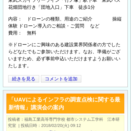
東武スカイツリーライン「竹ノ塚」駅下車 東武バス
花畑団地行き「団地入口」下車 徒歩1分
内容： ドローンの種類、用途のご紹介 操縦
体験 ドローン導入のご相談・ご質問 など
費用： 無料
※ドローンにご興味のある建設業界関係者の方でした
らどなたでもご参加いただけます。なお、準備がござ
いますため、必ず事前申込いただけますようお願いい
たします。
ド
続きを見る
コメントを追加
Opens in
Opens
ロ
ー
「UAVによるインフラの調査点検に関する最
ン
新情報」講演会の案内
パ
イ
投稿者
福島工業高等専門学校 都市システム工学科 江本研
ロ
究室
|
投稿日時
2018/02/20(火) 09:12
ッ