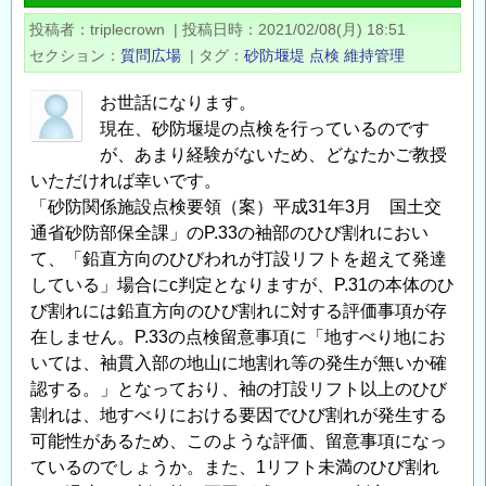
ン
投稿者
triplecrown
|
投稿日時
2021/02/08(月) 18:51
テ
セクション
質問広場
|
タグ
砂防堰堤
点検
維持管理
ナ
ン
お世話になります。
ス
現在、砂防堰堤の点検を行っているのです
国
が、あまり経験がないため、どなたかご教授
民
いただければ幸いです。
会
「砂防関係施設点検要領（案）平成31年3月 国土交
議
通省砂防部保全課」のP.33の袖部のひび割れにおい
て、「鉛直方向のひびわれが打設リフトを超えて発達
九
している」場合にc判定となりますが、P.31の本体のひ
州
び割れには鉛直方向のひび割れに対する評価事項が存
フ
在しません。P.33の点検留意事項に「地すべり地にお
ォ
いては、袖貫入部の地山に地割れ等の発生が無いか確
ー
認する。」となっており、袖の打設リフト以上のひび
ラ
割れは、地すべりにおける要因でひび割れが発生する
ム
可能性があるため、このような評価、留意事項になっ
第
ているのでしょうか。また、1リフト未満のひび割れ
6