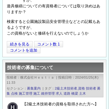
すが、
て
遊具修繕についての有資格者については取り決めはあ
りますか？
の
検索すると公園施設製品安全管理士などとの記載もあ
るようですが、
この資格がないと修繕を行えないのでしょうか
公
続きを見る
コメント数 1
Opens in
Opens
園
コメントを追加
遊
具
技術者の募集について
の
点
投稿者
株式会社Ｈｅｓｔｉａ
|
投稿日時
2024/01/25(木)
検
11:33
修
セクション
募集案内
|
タグ
2級土木技術者,資格
技術者
募
繕
集
点検
施工管理
施工
維持管理
求人
道路
橋梁
土木
に
【2級土木技術者の資格を取得された方へ】
つ