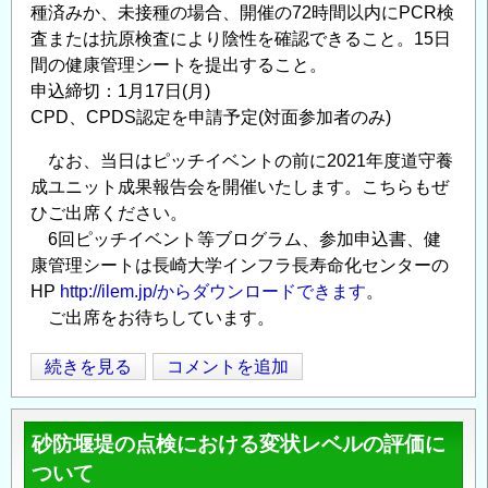
種済みか、未接種の場合、開催の72時間以内にPCR検
査または抗原検査により陰性を確認できること。15日
間の健康管理シートを提出すること。
申込締切：1月17日(月)
CPD、CPDS認定を申請予定(対面参加者のみ)
なお、当日はピッチイベントの前に2021年度道守養
成ユニット成果報告会を開催いたします。こちらもぜ
ひご出席ください。
6回ピッチイベント等ブログラム、参加申込書、健
康管理シートは長崎大学インフラ長寿命化センターの
HP
http://ilem.jp/からダウンロードできます
。
ご出席をお待ちしています。
イ
続きを見る
コメントを追加
Opens in
Opens
ン
フ
砂防堰堤の点検における変状レベルの評価に
ラ
ついて
メ