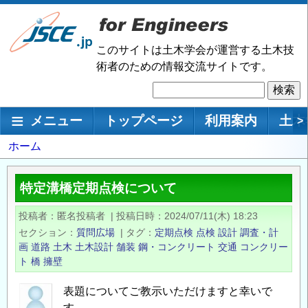
メ
イ
ン
このサイトは土木学会が運営する土木技
コ
術者のための情報交流サイトです。
ン
検
テ
索
ン
メインナビゲーション
メニュー
トップページ
利用案内
土木
>
ツ
に
パ
ホーム
移
ン
動
く
特定溝橋定期点検について
ず
投稿者
匿名投稿者
|
投稿日時
2024/07/11(木) 18:23
セクション
質問広場
|
タグ
定期点検
点検
設計
調査・計
画
道路
土木
土木設計
舗装
鋼・コンクリート
交通
コンクリー
ト
橋
擁壁
表題についてご教示いただけますと幸いで
す。