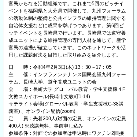
官民からなる活動組織です。これまで5回のピッチイ
ベントを福岡県と大分県で開催して、九州フォーラム
の活動体制の整備と公共インフラの維持管理に関する
自治体支援などに成果を挙げつつあります。第6回ピ
ッチイベントを長崎県で行います。長崎県では道守養
成ユニットによる維持管理の専門人材を通じて、産学
官民の連携が確立しています。このネットワークを活
用した課題解決を目指した取り組みを紹介します。
日 時：令和4年2月3日(木) 13：30～17：05
主 催：インフラメンテナンス国民会議九州フォー
ラム、長崎大学、道守養成ユニットの会
会 場：長崎大学 グローバル教育・学生支援棟４F
文教スカイホール(長崎市文教町1-14)
サテライト会場(グローバル教育・学生支援棟G-38講
義室) 、オンライン配信(zoom)
定 員：先着200人(対面の定員、オンラインの定員
400人) ※聴講無料、事前申し込み
参加条件：対面での参加者は申込時にワクチン2回接