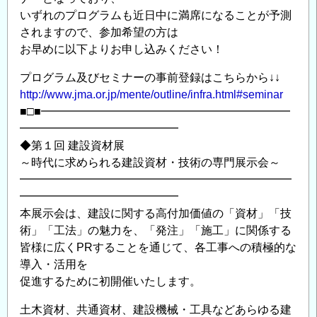
いずれのプログラムも近日中に満席になることが予測
されますので、参加希望の方は
お早めに以下よりお申し込みください！
プログラム及びセミナーの事前登録はこちらから↓↓
http://www.jma.or.jp/mente/outline/infra.html#seminar
■□■━━━━━━━━━━━━━━━━━━━━━━
━━━━━━━━━━━━━━
◆第１回 建設資材展
～時代に求められる建設資材・技術の専門展示会～
━━━━━━━━━━━━━━━━━━━━━━━━
━━━━━━━━━━━━━━
本展示会は、建設に関する高付加価値の「資材」「技
術」「工法」の魅力を、「発注」「施工」に関係する
皆様に広くPRすることを通じて、各工事への積極的な
導入・活用を
促進するために初開催いたします。
土木資材、共通資材、建設機械・工具などあらゆる建