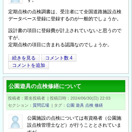
定期点検の点検調書は、受注者にて全国道路施設点検
データベース登録に登録するのが一般的でしょうか。
設計書の項目に登録費が計上されていないと思うので
すが、
定期点検の項目に含まれる認識なのでしょうか。
特
続きを見る
コメント数 4
Opens in
Opens
定
コメントを追加
溝
橋
公園遊具の点検修繕について
定
期
投稿者
匿名投稿者
|
投稿日時
2024/06/30(日) 22:03
点
セクション
質問広場
|
タグ
公園
遊具
点検
修繕
検
に
公園施設の点検については有資格者（公園施
つ
設点検管理士など）が行うこととされていま
い