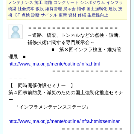
用
の
メンテナンス
施工
道路
コンクリート
シンポジウム
インフラ
に
橋梁
社会資本
仮設
維持管理
展示会
補修
国土強靱化
建設
技
案
術
ICT
点検
診断
サイクル
更新
資材
修繕
生産性向上
つ
内
い
の
＝＝＝＝＝＝＝＝＝＝＝＝＝＝＝＝＝＝＝
て
～道路、橋梁、トンネルなどの点検・診断、
の
補修技術に関する専門展示会～
■ 第８回インフラ検査・維持管
理展 ■
http://www.jma.or.jp/mente/outline/infra.html
＝＝＝＝＝＝＝＝＝＝＝＝＝＝＝
＝＝＝＝
【 同時開催併設セミナー 】
第４回事前防災・減災のための国土強靭化推進セミナ
ー
『インフラメンテナンスステージ』
http://www.jma.or.jp/mente/outline/infra.html#seminar
＝＝＝＝＝＝＝＝＝＝＝＝＝