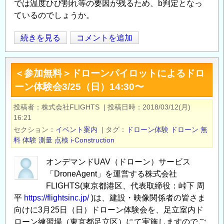
では温度ひび割れ等の要因が残るため、b判定となっ
回
ているのでしょうか。
ピ
ッ
砂
続きを見る
コメントを追加
Opens in
Opens
チ
防
イ
堰
ベ
＜参加無料＞ドローンパイロットによるドロ
堤
ン
ーン体験会3/25（日）14:30〜
の
ト
点
投稿者
株式会社FLIGHTS
|
投稿日時
2018/03/12(月)
in
検
16:21
な
に
セクション
イベント案内
|
タグ
ドローン体験
ドローン
無
が
お
料
体験
測量
点検
i-Construction
さ
け
き
オンデマンドUAV（ドローン）サービス
る
の
「DroneAgent」を運営する株式会社
変
FLIGHTS(東京都港区、代表取締役：峠下 周
状
平
https://flightsinc.jp/
)は、建設・映像関係者の皆さま
レ
向けに3月25日（日）ドローン体験会を、足立室内ド
ベ
ローン練習場（東京都足立区）にて実施しますのでご