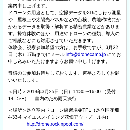
ル
案内申し上げます。
の
ドローンの用途として、空撮データを3Dにし行う測量
評
や、屋根上や太陽光パネルなどの点検、農地/作物にか
価
かわるデータを取得・解析する精密農業などがありま
に
す。操縦体験のほか、用途やドローンの種類、導入の
つ
ご相談などにも対応させていただきます。
い
体験会、視察参加希望の方は、お手数ですが、3月22
て
日（木）17時までにメール
info@dronecamp.jp
にてお
の
申し込みいただけますようお願い申し上げます。
皆様のご参加お待ちしております。何卒よろしくお願
いいたします。
＜日時＞2018年3月25日（日）14:30〜16:00 （受付
14:15〜） 室内のため雨天決行
＜場所＞足立室内ドローン練習場＠TPL（足立区花畑
4-33-4 マイエススイミング花畑アウトプール内）
http://drone.rockinpool.com/