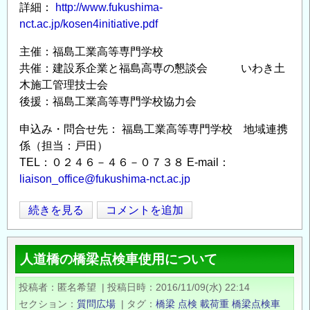
詳細：
http://www.fukushima-
nct.ac.jp/kosen4initiative.pdf
主催：福島工業高等専門学校
共催：建設系企業と福島高専の懇談会 いわき土
木施工管理技士会
後援：福島工業高等専門学校協力会
申込み・問合せ先： 福島工業高等専門学校 地域連携
係（担当：戸田）
TEL：０２４６－４６－０７３８ E-mail：
liaison_office@fukushima-nct.ac.jp
「UAV
続きを見る
コメントを追加
Opens in
Opens
に
よ
人道橋の橋梁点検車使用について
る
イ
投稿者
匿名希望
|
投稿日時
2016/11/09(水) 22:14
ン
セクション
質問広場
|
タグ
橋梁
点検
載荷重
橋梁点検車