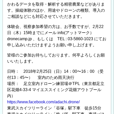
ド
かわるデータを取得・解析する精密農業などがありま
ロ
す。操縦体験のほか、用途やドローンの種類、導入の
ー
ご相談などにも対応させていただきます。
ン
体
体験会、視察参加希望の方は、お手数ですが、2月22
験
日（木）15時までにメール info(アットマーク）
dronecamp.jp 、もしくは TEL : 03-5860-1023 にてお
会
申し込みいただけますようお願い申し上げます。
3/25（日）
14:30〜
皆様のご参加お待ちしております。何卒よろしくお願
の
いいたします。
日時： 2018年2月25日（日）14：00〜16：00 （受
付13：45〜） 室内のため雨天決行
場所： 足立室内ドローン練習場＠TPL（東京都足立
区花畑4-33-4 マイエススイミング花畑アウトプール
内）
https://www.facebook.com/adachi.drone/
東武スカイツリーライン「谷塚」駅下車 徒歩15分