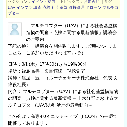
セクション
イベント案内
|
トピックス
お知らせ
|
タグ
ト
UAV
インフラ
調査
点検
社会基盤
維持管理
ドローン
マルチコ
に
プター
よ
「マルチコプター（UAV）による社会基盤構
る
造物の調査・点検に関する最新情報」講演会
ド
のご案内
ロ
下記の通り，講演会を開催致します．ご興味がありま
ー
したら，ご参加いただければ幸いです．
ン
体
日時：3/1 (木）17時30分から19時30分
験
場所：福島高専 図書館棟 視聴覚室
会
講師：渡辺 豊 （ルーチェサーチ株式会社 代表取
（無
締役社長）
料）
内容： マルチコプター（UAV）による社会基盤構造物
の調査・点検に関する最新情報 ～土木分野におけるマ
の
ルチコプター(UAV)の利活用の最新動向～
この会は，高専4.0イニシアティブ（i-CON）の一環で
開催しております．