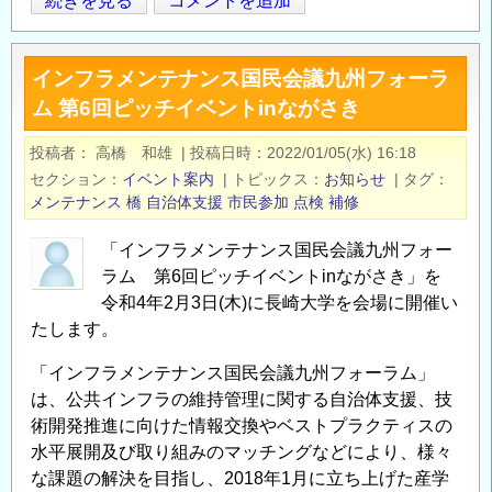
技
続きを見る
コメントを追加
Opens in
Opens
術
者
インフラメンテナンス国民会議九州フォーラ
の
ム 第6回ピッチイベントinながさき
募
集
投稿者
高橋 和雄
|
投稿日時
2022/01/05(水) 16:18
に
セクション
イベント案内
|
トピックス
お知らせ
|
タグ
つ
メンテナンス
橋
自治体支援
市民参加
点検
補修
い
て
「インフラメンテナンス国民会議九州フォー
の
ラム 第6回ピッチイベントinながさき」を
令和4年2月3日(木)に長崎大学を会場に開催い
たします。
「インフラメンテナンス国民会議九州フォーラム」
は、公共インフラの維持管理に関する自治体支援、技
術開発推進に向けた情報交換やベストプラクティスの
水平展開及び取り組みのマッチングなどにより、様々
な課題の解決を目指し、2018年1月に立ち上げた産学