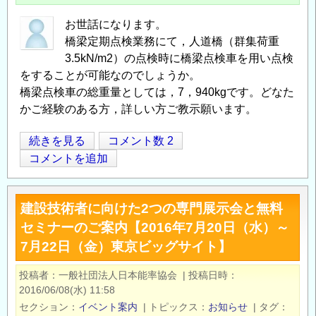
フ
ラ
お世話になります。
の
橋梁定期点検業務にて，人道橋（群集荷重
調
3.5kN/m2）の点検時に橋梁点検車を用い点検
査
をすることが可能なのでしょうか。
橋梁点検車の総重量としては，7，940kgです。どなた
点
かご経験のある方，詳しい方ご教示願います。
検
に
人
続きを見る
コメント数 2
関
Opens in
Opens
道
コメントを追加
す
橋
る
の
最
建設技術者に向けた2つの専門展示会と無料
橋
新
セミナーのご案内【2016年7月20日（水）～
梁
情
7月22日（金）東京ビッグサイト】
点
報」
検
講
投稿者
一般社団法人日本能率協会
|
投稿日時
車
演
2016/06/08(水) 11:58
使
会
セクション
イベント案内
|
トピックス
お知らせ
|
タグ