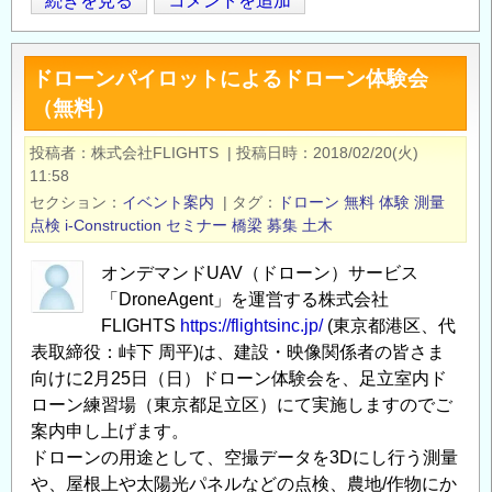
＜
続きを見る
コメントを追加
Opens in
Opens
参
加
ドローンパイロットによるドローン体験会
無
（無料）
料
＞
投稿者
株式会社FLIGHTS
|
投稿日時
2018/02/20(火)
ド
11:58
ロ
セクション
イベント案内
|
タグ
ドローン
無料
体験
測量
ー
点検
i-Construction
セミナー
橋梁
募集
土木
ン
オンデマンドUAV（ドローン）サービス
パ
「DroneAgent」を運営する株式会社
イ
FLIGHTS
https://flightsinc.jp/
(東京都港区、代
ロ
表取締役：峠下 周平)は、建設・映像関係者の皆さま
ッ
向けに2月25日（日）ドローン体験会を、足立室内ド
ト
ローン練習場（東京都足立区）にて実施しますのでご
に
案内申し上げます。
よ
ドローンの用途として、空撮データを3Dにし行う測量
る
や、屋根上や太陽光パネルなどの点検、農地/作物にか