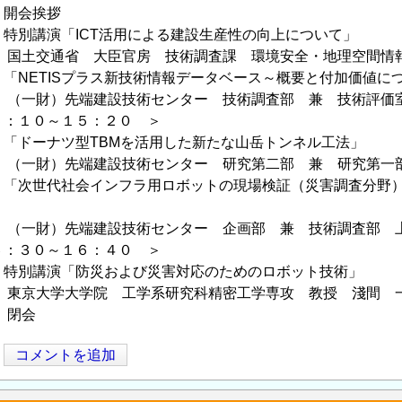
 開会挨拶
特別講演「ICT活用による建設生産性の向上について」
 大臣官房 技術調査課 環境安全・地理空間情報技
「NETISプラス新技術情報データベース～概要と付加価値に
端建設技術センター 技術調査部 兼 技術評価室 兼
５：１０～１５：２０ ＞
 「ドーナツ型TBMを活用した新たな山岳トンネル工法」
端建設技術センター 研究第二部 兼 研究第一部 
 「次世代社会インフラ用ロボットの現場検証（災害調査分野
端建設技術センター 企画部 兼 技術調査部 上
６：３０～１６：４０ ＞
 特別講演「防災および災害対応のためのロボット技術」
学院 工学系研究科精密工学専攻 教授 淺間 
 閉会
コメントを追加