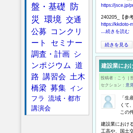
盤・基礎
防
産
https://jsce.jp
性
災
環境
240205_
交通
の
https://kkdoto
定
公募
コンクリ
....続きを読む
義
ート
セミナー
問
財
続きを見る
題
務
調査・計画
シ
に
省
ンポジウム
道
つ
建設業にお
(他
い
業
路
講習会
土木
投稿者
こう
|
て
種)
セクション
意
橋梁
募集
の
イン
と
国
フラ
流域・都市
「生
土
くて
講演会
交
この
通
建設業におけ
省
工高や、国土