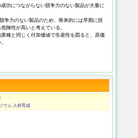
の成功につながらない競争力のない製品が大量に
、競争⼒のない製品のため、将来的には早期に技
る危険性が⾼いと考えている。
他業種と同じく付加価値で生産性を図ると、原価
い。
Opens in a new wi
Opens in a new
2
ジウム
人材育成