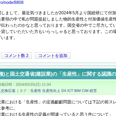
/pro/node/8808
しまして、最近気づきましたが2024年5月より国総研にて付
集要領の中で私が問題提起しました物的生産性と付加価値生産
が伝わったのかなと思っております。国交省の中でご尽力して
を貸していただいた方もいらっしゃると思っております。この
ざいます。
コメント数 2
コメントを追加
種)と国土交通省(建設業)の「生産性」に関する認識
投稿日時
2024/02/25(日) 11:04
見交換広場
|
タグ
生産性
生産性向上
DX
ICT
BIM
CIM
経営
設業における「生産性」の定義齟齬問題については下記の前ス
は参考に。
設業における生産性の定義が間違っていると思う件について」