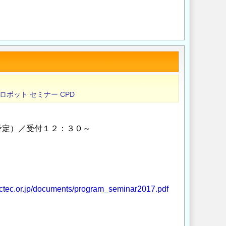
Opens in a new wi
Opens in a new
ロボット
セミナー
CPD
予定）／受付１２：３０～
actec.or.jp/documents/program_seminar2017.pdf