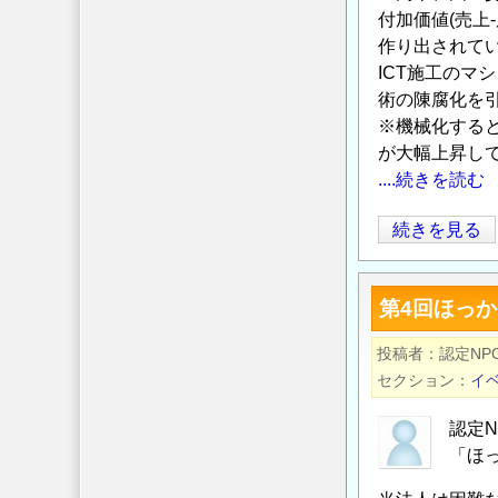
(建
付加価値(売上
設
作り出されて
業)
ICT施工の
の
術の陳腐化を
「生
※機械化する
産
が大幅上昇し
性」
....続きを読む
に
関
建
続きを見る
す
設
る
業
第4回ほっ
認
に
識
お
投稿者
認定N
の
け
セクション
イ
乖
る
離
生
認定
の
産
「ほ
可
性