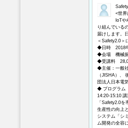
の
う
Safe
<世
学
IoT
シ
り組んでいる
ン
届けします。
ポ
＜Safety2
ジ
◆日時 2018
ウ
◆会場 機械振
ム
◆受講料 28
開
◆主催：一般社
催
（JISHA）
の
団法人日本電気
ご
◆ プログラム
案
14:20-15:10
内
「Safety
の
生産性の向上と
システム「シミ
ム開発の全容