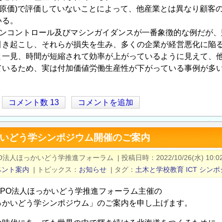
-原価)で評価していないことによって、他産業とは異なり顧客
いる。
マシンコントロール及びマシンガイダンスが一番象徴的な例だが
引き起こし、それらが損失を⽣み、多くの企業が経営悪化に陥
と一見、時間が短縮されて効率が上がっているように見えて、
ているため、実は付加価値労働生産性が下がっている事例が多
コメント数 13
コメントを追加
かいどう学シンポジウム開催のご案内
PO法人ほっかいどう学推進フォーラム
|
投稿日時
2022/10/26(水) 10:0
ベント案内
|
トピックス
お知らせ
|
タグ
土木と学校教育
ICT
シンポ
NPO法人ほっかいどう学推進フォーラム主催の
っかいどう学シンポジウム」のご案内を申し上げます。