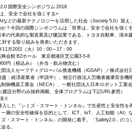
ty2.0 国際安全シンポジウム 2018
界は、安全で会社を強くする>
やAIなどの最新テクノロジーを活用した社会（Society 5.
のか？今回の国際シンポジウムは「世界は、安全で会社を強く
日本の代表的な製造業及び建設業である、トヨタ自動車、清水
.0＞に対する取り組みを発表いただきます。
年11月20日（火）10：00～17：00
興会館 B2ホール 東京都港区芝公園3-5-8
,000円（税込み）（弁当・飲み物含む）
団法人セーフティグローバル推進機構（IGSAP）／株式会社
、 後援：経済産業省（申請中）、独立行政法人労働者健康安全機構
制御機器工業会（NECA）、一般社団法人日本ロボット工業会
（建設分野のみ抜粋掲載、全体プログラムは下記URL参照）
 講演Ⅱ
2.0を導入した『シミズ・スマート・トンネル』で生産性と安全性を
一層の安全性確保を目的として、ICT、IoT、人工知能（AI
ズ・スマート・トンネル」の開発に着手。「Safety2.0」
に迫る。