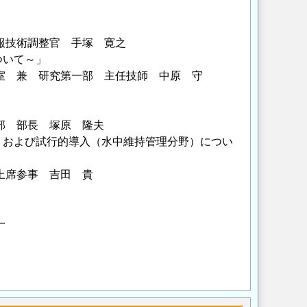
術調整官 手塚 寛之
ついて～」
 研究第一部 主任技師 中原 守
部長 塚原 隆夫
）および試行的導入（水中維持管理分野）につい
席参事 吉田 貴
一
Opens in a new wi
Opens in a new