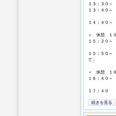
構
１３：３０～
築
１３：４０～ 
シ
国土交通省
ス
１４：４０～ 
テ
（一財）先
ム
＜ 休憩 １
等
１５：２０～
に
（一財）先
つ
１５：５０～
い
て」
て
（一財）先
＜ 休憩 １
の
１６：４０～
東京大学大
１７：４０
10
続きを見る
月
11