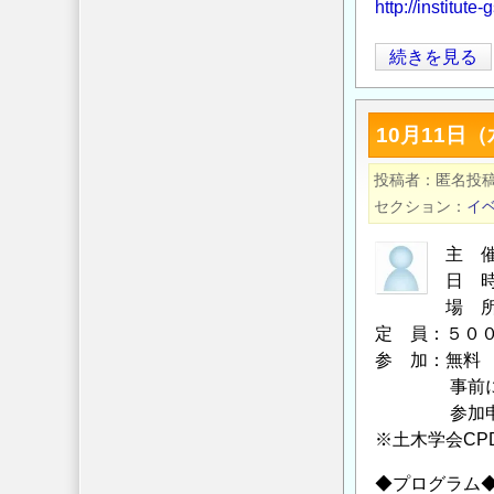
http://institut
シ
続きを見る
ン
ポ
10月11日
ジ
ウ
投稿者
匿名投
ム-
セクション
イ
Safety2.0
を
主 
導
日 
入
場 
し
定 員：５０
参 加：無料
た
事前にFA
ト
参加申込書
ン
※土木学会CP
ネ
ル
◆プログラム