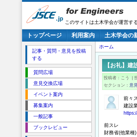
メ
イ
ン
このサイトは土木学会が運営す
コ
ン
メインナビゲーション
トップページ
利用案内
土木学会の
テ
パ
ホーム
ン
記事・質問・意見を投稿
ツ
ン
する
に
く
【お礼】建
移
セ
ず
質問広場
動
投稿者
こう
|
ク
意見交換広場
セクション
意
シ
イベント案内
ョ
前々
ン
募集案内
建設
https:
一般記事
前スレ
ブックレビュー
財務省(他業種