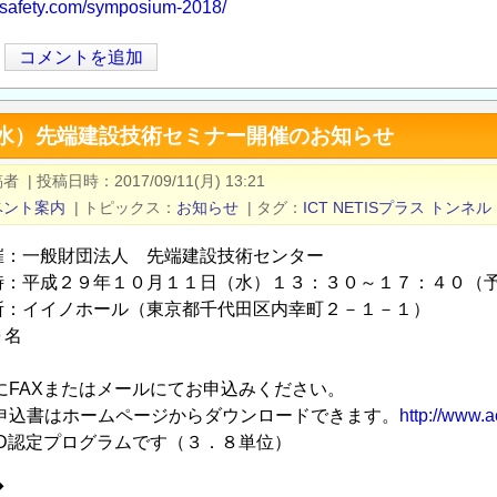
e-gsafety.com/symposium-2018/
コメントを追加
（水）先端建設技術セミナー開催のお知らせ
稿者
|
投稿日時
2017/09/11(月) 13:21
ベント案内
|
トピックス
お知らせ
|
タグ
ICT
NETISプラス
トンネル
催：一般財団法人 先端建設技術センター
時：平成２９年１０月１１日（水）１３：３０～１７：４０（
所：イイノホール（東京都千代田区内幸町２－１－１）
０名
Xまたはメールにてお申込みください。
はホームページからダウンロードできます。
http://www.
D認定プログラムです（３．８単位）
◆