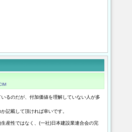
Opens in a new wi
Opens in a new
CIM
ているのだが、付加価値を理解していない人が多
のか記載して頂ければ幸いです。
生産性ではなく、(一社)日本建設業連合会の完