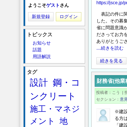
https://jsce.jp
ようこそ
ゲスト
さん
表記の件に関
新規登録
ログイン
した。その募
省に問題意識
トピックス
ださってお力
ありがとうご
お知らせ
....続きを読む
話題
用語解説
【お
続きを見る
礼】
タグ
建
設計
鋼・コ
財務省(他業
設
業
投稿者
こう
|
ンクリート
に
セクション
意
お
施工・マネジ
け
※建
る
る方
メント
地
生
「建