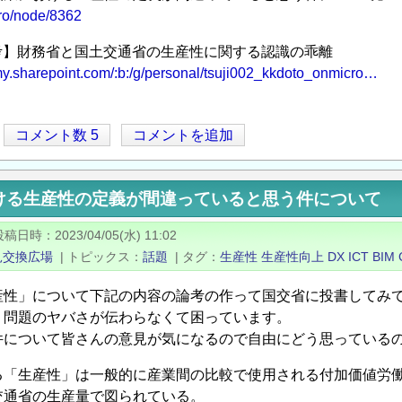
/pro/node/8362
【参考】財務省と国土交通省の生産性に関する認識の乖離
-my.sharepoint.com/:b:/g/personal/tsuji002_kkdoto_onmicro…
コメント数 5
コメントを追加
ける生産性の定義が間違っていると思う件について
投稿日時
2023/04/05(水) 11:02
見交換広場
|
トピックス
話題
|
タグ
生産性
生産性向上
DX
ICT
BIM
産性」について下記の内容の論考の作って国交省に投書してみ
、問題のヤバさが伝わらなくて困っています。
件について皆さんの意見が気になるので自由にどう思っている
る「生産性」は一般的に産業間の比較で使用される付加価値労働
交通省の生産量で図られている。