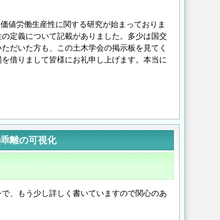
加価値労働生産性に関する研究が始まっておりま
性の定義について記載がありました。多少は国交
いただいた方も、この土木学会の掲示板を見てく
場を借りまして皆様にお礼申し上げます。本当に
Opens in a new wi
Opens in a new
の乖離の可視化
レで、もう少し詳しく書いていますので関心のあ