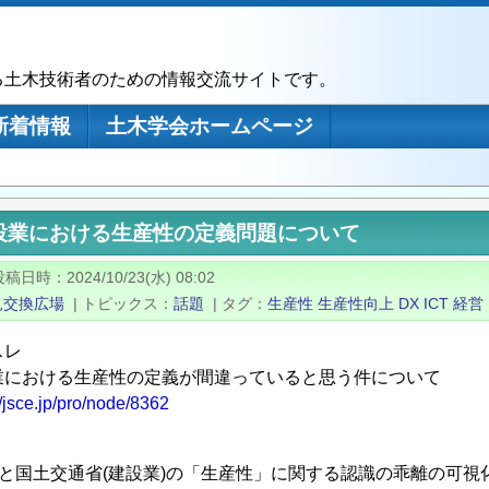
る土木技術者のための情報交流サイトです。
新着情報
土木学会ホームページ
設業における生産性の定義問題について
投稿日時
2024/10/23(水) 08:02
見交換広場
|
トピックス
話題
|
タグ
生産性
生産性向上
DX
ICT
経営
スレ
業における生産性の定義が間違っていると思う件について
//jsce.jp/pro/node/8362
)と国土交通省(建設業)の「生産性」に関する認識の乖離の可視