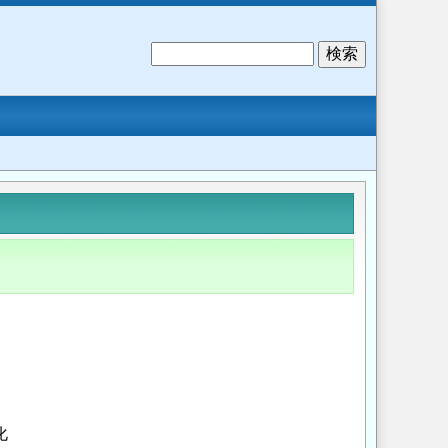
検
索
化