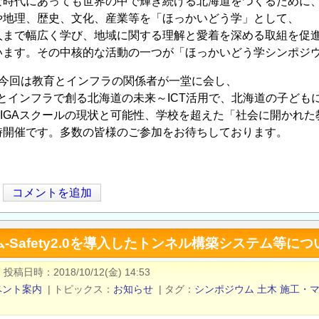
な時代にあっても世界の中で輝き続ける北海道をつくるために
や地理、歴史、文化、産業等を「ほっかいどう学」として、
人まで幅広く学び、地域に関する理解と愛着を深める取組を促
います。その中核的な活動の一つが「ほっかいどう学シンポジ
る今回は教育とインフラの関係者が一堂に会し、
ルとインフラで創る北海道の未来～ICT活用で、北海道の子ども
GIGAスクールの現状と可能性、学校を超えた「社会に開かれ
時開催です。多数の皆様のご参加をお待ちしております。
コメントを追加
-Safety2.0を導入したトンネル構築システム等につ
|
投稿日時
2018/10/12(金) 14:53
ベント案内
|
トピックス
お知らせ
|
タグ
シンポジウム
土木
施工・