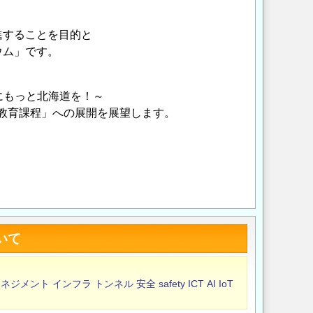
、
進することを目的と
ウム」です。
にもっと北海道を！～
た教育課程」への展開を展望します。
Opens in a new wi
Opens in a new
いて
マネジメント
インフラ
トンネル
安全
safety
ICT
AI
IoT