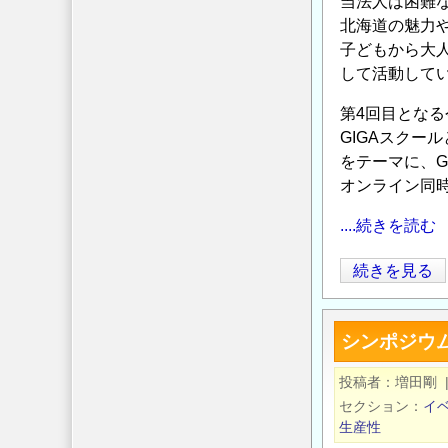
当法人は困難
視
の
北海道の魅力
化
定
子どもから大
の
義
して活動して
が
間
第4回目とな
違
GIGAスクー
っ
をテーマに、
て
オンライン同
い
....続きを読む
る
と
第
続きを見る
思
4
う
回
件
シンポジウム
ほ
に
っ
投稿者
増田剛
つ
か
セクション
イ
い
い
生産性
て
ど