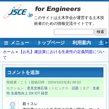
メ
イ
ン
このサイトは土木学会が運営する土木技
コ
術者のための情報交流サイトです。
ン
検
テ
索
ン
メインナビゲーション
メニュー
トップページ
利用案内
土木
>
ツ
に
パ
ホーム
【お礼】建設業における生産性の定義問題につい
移
て
ン
動
く
ず
コメントを追加
投稿者
こう
|
投稿日時
2024/10/23(水) 08:02
セクション
意見交換広場
|
トピックス
話題
|
タグ
生産
性
生産性向上
DX
ICT
経営
前々スレ