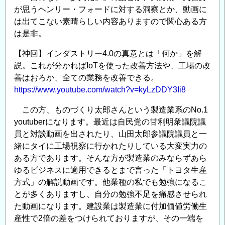
が思うヘンリー・フォードに対する洞察とか、動画に
は出てこない素晴らしい内容ありますので関心ある方
は是非。
【神回】インダストリー4.0の真意とは「何か」を解
説。これが分かればIoTを使った改善方法や、工場の改
善はおろか、全ての業務を改善できる。
https://www.youtube.com/watch?v=kyLzDDY3Ii8
この方、ものづくり太郎さんという製造業系のNo.1
youtuberになります。最近は自民党の甘利明衆議院議
員と対談動画を出されたり、山田太郎参議院議員と一
緒にタイに工場視察に行かれたりしている大変実力の
ある方であります。そんな方が製造業のみならずあら
ゆるビジネスに適用できるとまで言った「トヨタ生産
方式」の解説動画です。他業種の私でも勉強になるこ
とが多くありますし、自分の勉強不足を痛感させられ
た動画になります。建設業は製造業に付加価値労働生
産性で2倍の差をつけられておりますが、その一端を