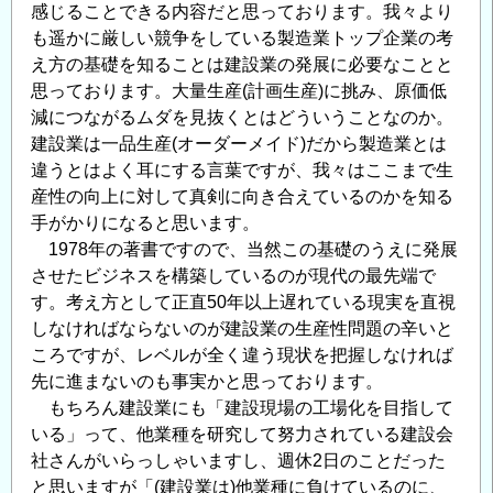
感じることできる内容だと思っております。我々より
も遥かに厳しい競争をしている製造業トップ企業の考
え方の基礎を知ることは建設業の発展に必要なことと
思っております。大量生産(計画生産)に挑み、原価低
減につながるムダを見抜くとはどういうことなのか。
建設業は一品生産(オーダーメイド)だから製造業とは
違うとはよく耳にする言葉ですが、我々はここまで生
産性の向上に対して真剣に向き合えているのかを知る
手がかりになると思います。
1978年の著書ですので、当然この基礎のうえに発展
させたビジネスを構築しているのが現代の最先端で
す。考え方として正直50年以上遅れている現実を直視
しなければならないのが建設業の生産性問題の辛いと
ころですが、レベルが全く違う現状を把握しなければ
先に進まないのも事実かと思っております。
もちろん建設業にも「建設現場の工場化を目指して
いる」って、他業種を研究して努力されている建設会
社さんがいらっしゃいますし、週休2日のことだった
と思いますが「(建設業は)他業種に負けているのに、