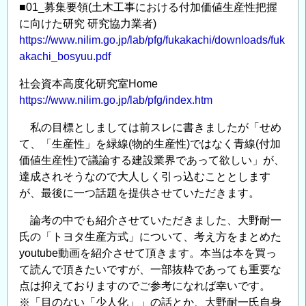
■01_募集要領(土木工事における付加価値生産性把握
に向けた研究 研究協力業者)
https://www.nilim.go.jp/lab/pfg/fukakachi/downloads/fuk
akachi_bosyuu.pdf
社会資本高度化研究室Home
https://www.nilim.go.jp/lab/pfg/index.htm
私の目標としましては前スレに書きましたが「せめ
て、「生産性」を緑線(物的生産性)ではなく青線(付加
価値生産性)で議論する建設業界であって欲しい」が、
達成されそうなので大人しく引っ込むこととします
が、最後に一つ話題を提供させていただきます。
論考の中でも紹介させていただきました、大野耐一
氏の「トヨタ生産方式」について、考え方をまとめた
youtube動画を紹介させて頂きます。本当は本を買っ
て読んで頂きたいですが、一部抜粋であっても重要な
点は抑えておりますのでご参考になれば幸いです。
※「目のない「少人化」」の話とか、大野耐一氏自身