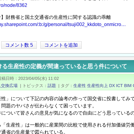
/pro/node/8362
【参考】財務省と国土交通省の生産性に関する認識の乖離
-my.sharepoint.com/:b:/g/personal/tsuji002_kkdoto_onmicro…
コメント数 5
コメントを追加
ける生産性の定義が間違っていると思う件について
投稿日時
2023/04/05(水) 11:02
見交換広場
|
トピックス
話題
|
タグ
生産性
生産性向上
DX
ICT
BIM
産性」について下記の内容の論考の作って国交省に投書してみ
、問題のヤバさが伝わらなくて困っています。
件について皆さんの意見が気になるので自由にどう思っている
る「生産性」は一般的に産業間の比較で使用される付加価値労働
交通省の生産量で図られている。