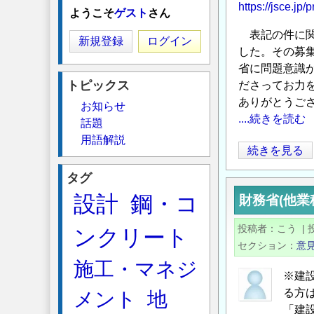
https://jsce.jp
ようこそ
ゲスト
さん
表記の件に関
新規登録
ログイン
した。その募
省に問題意識
トピックス
ださってお力
ありがとうご
お知らせ
....続きを読む
話題
用語解説
【お
続きを見る
礼】
タグ
建
設計
鋼・コ
財務省(他業
設
業
投稿者
こう
|
ンクリート
に
セクション
意
お
施工・マネジ
け
※建
る
る方
メント
地
生
「建