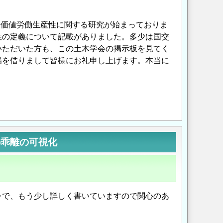
加価値労働生産性に関する研究が始まっておりま
性の定義について記載がありました。多少は国交
いただいた方も、この土木学会の掲示板を見てく
場を借りまして皆様にお礼申し上げます。本当に
Opens in a new wi
Opens in a new
の乖離の可視化
レで、もう少し詳しく書いていますので関心のあ