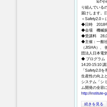
視
IoT
の
化
り組んでいる
定
届けします。
の
義
＜Safety2
が
◆日時 2018
間
◆会場 機械振
違
◆受講料 28
っ
◆主催：一般社
て
（JISHA）
い
団法人日本電気
る
◆ プログラム
と
14:20-15:10
思
「Safety
う
生産性の向上と
件
システム「シミ
に
ム開発の全容
つ
http://institut
い
て
シ
続きを見る