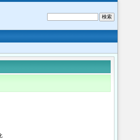
検
索
化