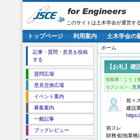
メ
イ
ン
このサイトは土木学会が運営す
コ
ン
メインナビゲーション
トップページ
利用案内
土木学会の
テ
パ
ホーム
ン
記事・質問・意見を投稿
ツ
ン
する
に
く
【お礼】建
移
セ
ず
質問広場
動
投稿者
こう
|
ク
意見交換広場
セクション
意
シ
イベント案内
ョ
前々
ン
募集案内
建設
https:
一般記事
前スレ
ブックレビュー
財務省(他業種