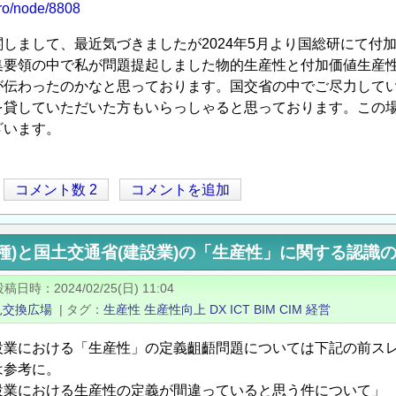
/pro/node/8808
しまして、最近気づきましたが2024年5月より国総研にて付
集要領の中で私が問題提起しました物的生産性と付加価値生産
が伝わったのかなと思っております。国交省の中でご尽力して
を貸していただいた方もいらっしゃると思っております。この
ざいます。
コメント数 2
コメントを追加
種)と国土交通省(建設業)の「生産性」に関する認識
投稿日時
2024/02/25(日) 11:04
見交換広場
|
タグ
生産性
生産性向上
DX
ICT
BIM
CIM
経営
設業における「生産性」の定義齟齬問題については下記の前ス
は参考に。
設業における生産性の定義が間違っていると思う件について」