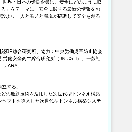
0）迎え、世界・日本の優良企業は、安全にどのように取
する」をテーマに、安全に関する最新の情報をお
建設より、人とモノと環境が協調して安全を創る
日経BP総合研究所、協力：中央労働災害防止協会
 労働安全衛生総合研究所（JNIOSH）、一般社
（JARA）
両立する」
）などの最新技術を活用した次世代型トンネル構築
のコンセプトを導入した次世代型トンネル構築システ
Opens in a new wi
Opens in a new