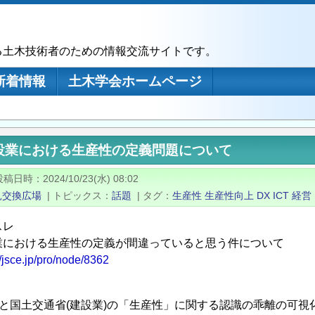
る土木技術者のための情報交流サイトです。
新着情報
土木学会ホームページ
設業における生産性の定義問題について
投稿日時
2024/10/23(水) 08:02
見交換広場
|
トピックス
話題
|
タグ
生産性
生産性向上
DX
ICT
経営
スレ
業における生産性の定義が間違っていると思う件について
//jsce.jp/pro/node/8362
)と国土交通省(建設業)の「生産性」に関する認識の乖離の可視