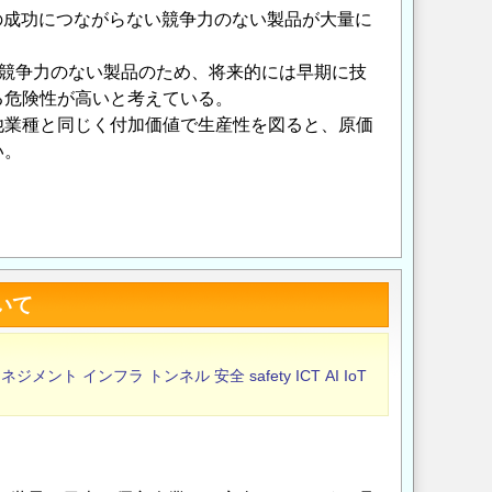
の成功につながらない競争力のない製品が大量に
、競争⼒のない製品のため、将来的には早期に技
る危険性が⾼いと考えている。
他業種と同じく付加価値で生産性を図ると、原価
い。
Opens in a new wi
Opens in a new
いて
マネジメント
インフラ
トンネル
安全
safety
ICT
AI
IoT