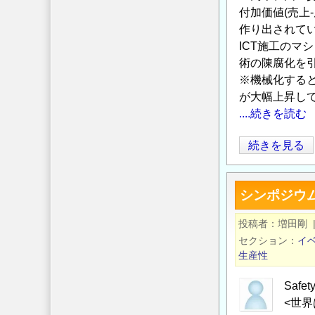
(建
付加価値(売上
設
作り出されて
業)
ICT施工の
の
術の陳腐化を
「生
※機械化する
産
が大幅上昇し
性」
....続きを読む
に
関
建
続きを見る
す
設
る
業
シンポジウム
認
に
識
お
投稿者
増田剛
の
け
セクション
イ
乖
る
生産性
離
生
の
産
Safe
可
<世
性