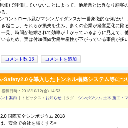
-原価)で評価していないことによって、他産業とは異なり顧客
いる。
マシンコントロール及びマシンガイダンスが一番象徴的な例だが
引き起こし、それらが損失を⽣み、多くの企業が経営悪化に陥
と一見、時間が短縮されて効率が上がっているように見えて、
ているため、実は付加価値労働生産性が下がっている事例が多
コメント数 13
コメントを追加
-Safety2.0を導入したトンネル構築システム等につ
|
投稿日時
2018/10/12(金) 14:53
ベント案内
|
トピックス
お知らせ
|
タグ
シンポジウム
土木
施工・
ty2.0 国際安全シンポジウム 2018
界は、安全で会社を強くする>