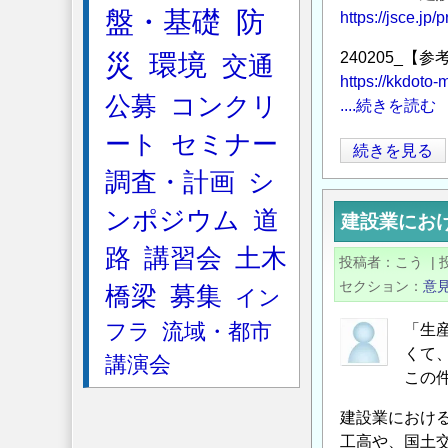
盤・基礎
防
産
https://jsce.jp
性
災
環境
240205_
交通
の
https://kkdoto
定
公募
コンクリ
....続きを読む
義
ート
セミナー
問
財
続きを見る
題
務
調査・計画
シ
に
省
ンポジウム
道
つ
建設業にお
(他
い
業
路
講習会
土木
投稿者
こう
|
て
種)
セクション
意
橋梁
募集
の
イン
と
国
フラ
流域・都市
「生
土
くて
講演会
交
この
通
建設業におけ
省
工高や、国土