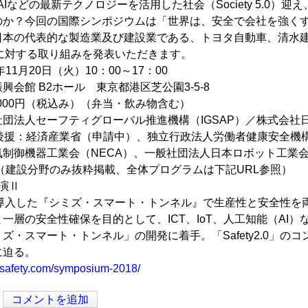
やAIなどの最新テクノロジーを活用した社会（Society 5.
のか？今回の国際シンポジウムは「世界は、安全で会社を強く
日本の代表的な製造業及び建設業である、トヨタ自動車、清水
.0＞に対する取り組みを発表いただきます。
年11月20日（火）10：00～17：00
興会館 B2ホール 東京都港区芝公園3-5-8
,000円（税込み）（弁当・飲み物含む）
団法人セーフティグローバル推進機構（IGSAP）／株式会社
、 後援：経済産業省（申請中）、独立行政法人労働者健康安全機構
制御機器工業会（NECA）、一般社団法人日本ロボット工業会
（建設分野のみ抜粋掲載、全体プログラムは下記URL参照）
 講演Ⅱ
2.0を導入した『シミズ・スマート・トンネル』で生産性と安全性を
一層の安全性確保を目的として、ICT、IoT、人工知能（AI
ズ・スマート・トンネル」の開発に着手。「Safety2.0」
に迫る。
e-gsafety.com/symposium-2018/
コメントを追加