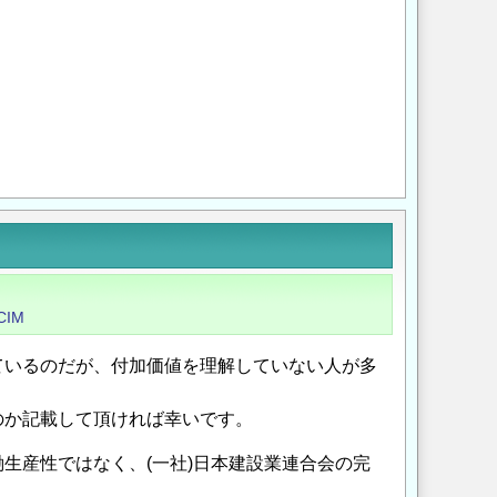
Opens in a new wi
Opens in a new
CIM
ているのだが、付加価値を理解していない人が多
のか記載して頂ければ幸いです。
生産性ではなく、(一社)日本建設業連合会の完