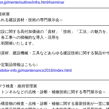
or.jp/mente/outline/infra.html#seminar
━━━━━━━━━━━━━━━━━━━━━━━━━━━━━
資材展
られる建設資材・技術の専門展示会～
━━━━━━━━━━━━━━━━━━━━━━━━━━━
建設に関する高付加価値の「資材」「技術」「工法」の魅力を、
、各工事への積極的な導入・活用を
に初開催いたします。
通資材、建設機械・工具などあらゆる建設技術に関する製品や
。
予定製品情報はこちら↓
ibitor-info.jp/maintenance2016/index.html
━━━━━━━━━━━━━━━━━━━━━━━━━━━━━
ンフラ検査・維持管理展
、トンネルなどの点検・診断・補修技術に関する専門展示会～
━━━━━━━━━━━━━━━━━━━━━━━━━━━
会構造物の検査・点検・診断・補修に関する最新技術が一堂に