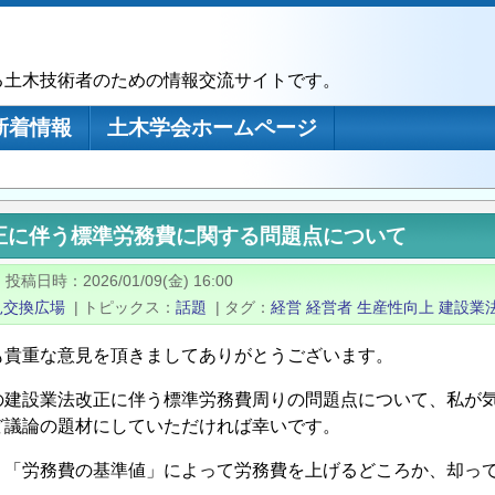
る土木技術者のための情報交流サイトです。
新着情報
土木学会ホームページ
正に伴う標準労務費に関する問題点について
|
投稿日時
2026/01/09(金) 16:00
見交換広場
|
トピックス
話題
|
タグ
経営
経営者
生産性向上
建設業
も貴重な意見を頂きましてありがとうございます。
の建設業法改正に伴う標準労務費周りの問題点について、私が
ど議論の題材にしていただければ幸いです。
 「労務費の基準値」によって労務費を上げるどころか、却っ