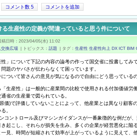
コメント数 5
コメントを追加
ける生産性の定義が間違っていると思う件について
投稿日時
2023/04/05(水) 11:02
見交換広場
|
トピックス
話題
|
タグ
生産性
生産性向上
DX
ICT
BIM
産性」について下記の内容の論考の作って国交省に投書してみ
、問題のヤバさが伝わらなくて困っています。
件について皆さんの意見が気になるので自由にどう思っている
る「生産性」は一般的に産業間の比較で使用される付加価値労働
交通省の生産量で図られている。
-原価)で評価していないことによって、他産業とは異なり顧客
いる。
マシンコントロール及びマシンガイダンスが一番象徴的な例だが
引き起こし、それらが損失を⽣み、多くの企業が経営悪化に陥
と一見、時間が短縮されて効率が上がっているように見えて、