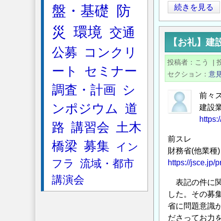
盤・基礎
防
建
続きを見る
設
災
環境
交通
業
【お礼】建
法
公募
コンクリ
改
投稿者
こう
|
ート
セミナー
正
セクション
意
に
調査・計画
シ
伴
前々
ンポジウム
道
う
建設
標
https:
路
講習会
土木
準
前スレ
労
橋梁
募集
イン
財務省(他業種
務
フラ
流域・都市
https://jsce.jp
費
講演会
に
表記の件に関
関
した。その募
す
省に問題意識
る
ださってお力