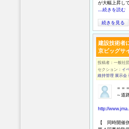
が大幅上昇し
性」
....続きを読む
に
関
建
続きを見る
す
設
る
業
建設技術者に
認
に
京ビッグサ
識
お
の
け
投稿者
一般社
乖
る
セクション
イ
離
生
維持管理
展示会
の
産
可
性
＝＝
視
の
～道
化
定
■
の
http://www.jma.
義
＝＝＝＝
が
【 同時開催
間