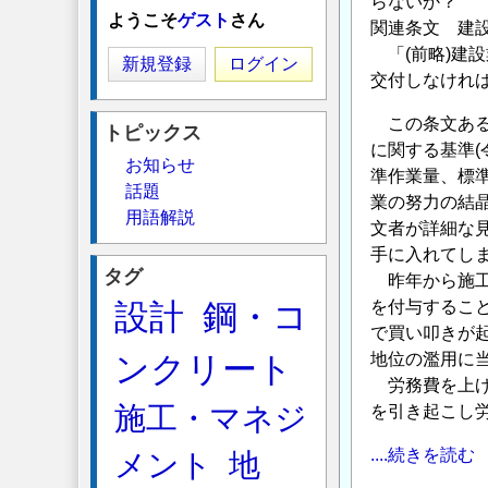
らないか？
ようこそ
ゲスト
さん
関連条文 建
「(前略)建
新規登録
ログイン
交付しなけれ
この条文ある
トピックス
に関する基準(
お知らせ
準作業量、標
話題
業の努力の結
用語解説
文者が詳細な
手に入れてし
タグ
昨年から施工
設計
鋼・コ
を付与するこ
で買い叩きが
ンクリート
地位の濫用に
労務費を上げ
施工・マネジ
を引き起こし
....続きを読む
メント
地