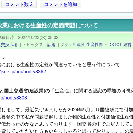
コメント数 2
コメントを追加
設業における生産性の定義問題について
投稿日時
2024/10/23(水) 08:02
見交換広場
|
トピックス
話題
|
タグ
生産性
生産性向上
DX
ICT
経営
スレ
業における生産性の定義が間違っていると思う件について
//jsce.jp/pro/node/8362
)と国土交通省(建設業)の「生産性」に関する認識の乖離の可視
/pro/node/8808
しまして、最近気づきましたが2024年5月より国総研にて付
集要領の中で私が問題提起しました物的生産性と付加価値生産
が伝わったのかなと思っております。国交省の中でご尽力して
を貸していただいた方もいらっしゃると思っております。この