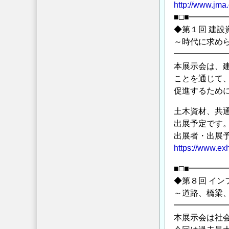
http://www.jma.
■□■━━━
◆第１回 建設
～時代に求め
━━━━━━
本展示会は、
ことを通じて
促進するため
土木資材、共
出展予定です
出展者・出展
https://www.exh
■□■━━━
◆第８回 イ
～道路、橋梁
━━━━━━
本展示会は社