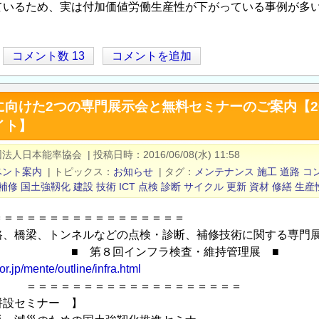
ているため、実は付加価値労働生産性が下がっている事例が多
コメント数 13
コメントを追加
向けた2つの専門展示会と無料セミナーのご案内【201
イト】
団法人日本能率協会
|
投稿日時
2016/06/08(水) 11:58
ベント案内
|
トピックス
お知らせ
|
タグ
メンテナンス
施工
道路
コ
補修
国土強靱化
建設
技術
ICT
点検
診断
サイクル
更新
資材
修繕
生産
＝＝＝＝＝＝＝＝＝＝＝＝＝＝＝＝＝
路、橋梁、トンネルなどの点検・診断、補修技術に関する専門
 第８回インフラ検査・維持管理展 ■
or.jp/mente/outline/infra.html
＝＝＝＝＝＝＝＝＝＝＝＝＝＝＝
併設セミナー 】