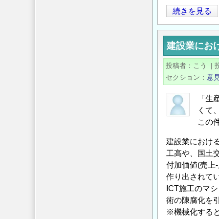
問
財
続きを見る
題
務
に
省
つ
建設業にお
(他
い
業
投稿者
こう
|
て
種)
セクション
意
の
と
国
「生
土
くて
交
この
通
建設業におけ
省
工高や、国土
(建
付加価値(売上
設
作り出されて
業)
ICT施工の
の
術の陳腐化を
「生
※機械化する
産