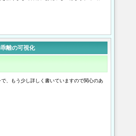
Opens in a new wi
Opens in a new
の乖離の可視化
レで、もう少し詳しく書いていますので関心のあ