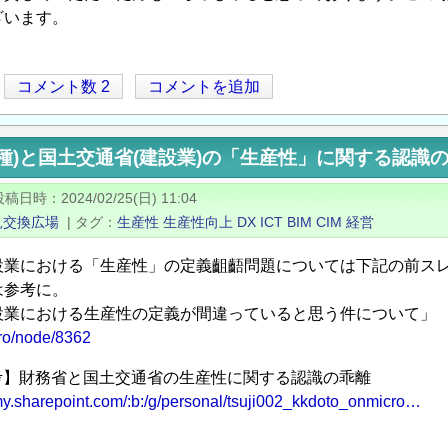
ざいます。
コメント数 2
コメントを追加
種)と国土交通省(建設業)の「生産性」に関する認識
投稿日時
2024/02/25(日) 11:04
見交換広場
|
タグ
生産性
生産性向上
DX
ICT
BIM
CIM
経営
設業における「生産性」の定義齟齬問題については下記の前ス
は参考に。
設業における生産性の定義が間違っていると思う件について」
/pro/node/8362
【参考】財務省と国土交通省の生産性に関する認識の乖離
-my.sharepoint.com/:b:/g/personal/tsuji002_kkdoto_onmicro…