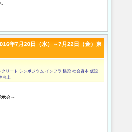
い。
Opens in a new wi
Opens in a new
6年7月20日（水）～7月22日（金）東
ンクリート
シンポジウム
インフラ
橋梁
社会資本
仮設
性向上
展示会～