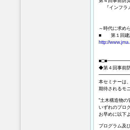
第４回事前防
違
『インフラメ
っ
て
＝＝＝
い
～時代に求め
る
■ 第１回
と
http://www.jma.
思
＝＝＝
う
件
■□■━━━
に
◆第４回事前
つ
━━━━━━
い
本セミナーは
期待されるモ
て
の
”土木構造物の
いずれのプロ
お早めに以下
プログラム及び