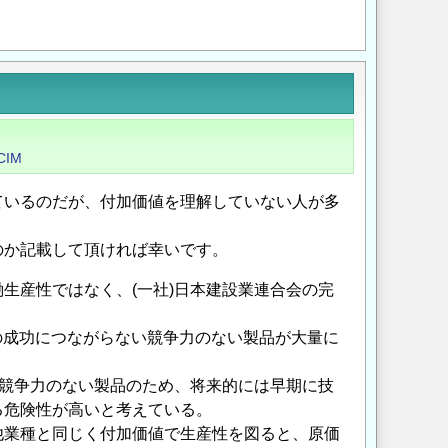
Opens in a new wi
Opens in a new
CIM
ているのだが、付加価値を理解していない人が多
のか記載して頂ければ幸いです。
生産性ではなく、(一社)日本建設業連合会の完
の成功につながらない競争力のない製品が大量に
、競争⼒のない製品のため、将来的には早期に技
る危険性が⾼いと考えている。
他業種と同じく付加価値で生産性を図ると、原価