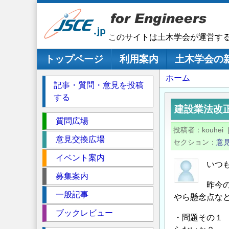
メ
イ
ン
このサイトは土木学会が運営す
コ
ン
メインナビゲーション
トップページ
利用案内
土木学会の
テ
パ
ホーム
ン
記事・質問・意見を投稿
ツ
ン
する
に
く
建設業法改
移
セ
ず
質問広場
動
投稿者
kouhei
ク
意見交換広場
セクション
意
シ
イベント案内
ョ
いつ
ン
募集案内
昨今
一般記事
やら懸念点な
ブックレビュー
・問題その１