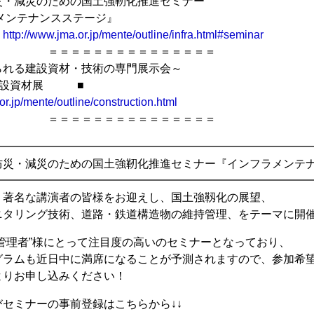
災・減災のための国土強靭化推進セミナー
ンテナンスステージ』
http://www.jma.or.jp/mente/outline/infra.html#seminar
＝＝＝＝＝＝＝＝＝＝＝＝
られる建設資材・技術の専門展示会～
建設資材展 ■
or.jp/mente/outline/construction.html
＝＝＝＝＝＝＝＝＝＝＝＝
━━━━━━━━━━━━━━━━━━━━━━━━━━━━━
防災・減災のための国土強靭化推進セミナー『インフラメンテ
━━━━━━━━━━━━━━━━━━━━━━━━━━━
、著名な講演者の皆様をお迎えし、国土強靱化の展望、
ニタリング技術、道路・鉄道構造物の維持管理、をテーマに開
管理者”様にとって注目度の高いのセミナーとなっており、
グラムも近日中に満席になることが予測されますので、参加希
よりお申し込みください！
セミナーの事前登録はこちらから↓↓