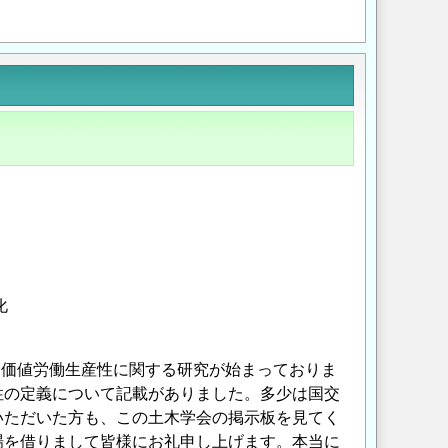
Opens in a new wi
Opens in a new
化
加価値労働生産性に関する研究が始まっておりま
性の定義について記載がありました。多少は国交
いただいた方も、この土木学会の掲示板を見てく
場を借りまして皆様にお礼申し上げます。本当に