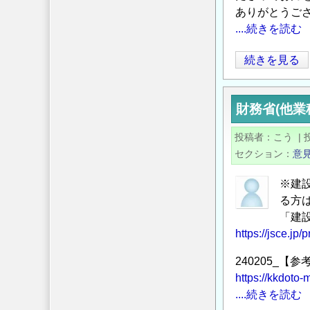
問
ありがとうご
....続きを読む
題
点
【お
続きを見る
に
礼】
つ
建
い
財務省(他業
設
て
業
の
投稿者
こう
|
に
セクション
意
お
け
※建
る
る方
生
「建
産
https://jsce.jp
性
240205_
の
https://kkdoto
定
....続きを読む
義