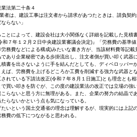
設業法第二十条４
設業者は、建設工事は注文者から請求があつたときは、請負契約
ばならない」
ことによって、建設会社は大小関係なく詳細を記載した見積書
令和７年１２月２日中央建設業審議会決定)』「労務費の基準値
準労務費などによる構成)みたいな書き方が、当該材料費等記載
晶であり企業秘密である歩掛流出し、注文者側が買い叩く武器
見積書を出さないように手を結んだとしても、ディベロッパー
まえば、労務費を上げるどころか工費を削減する強力な武器と
されている下請法改正(令和７年８月１日施工)とも理念とも相
とで買い叩きを防ぐが、この度の建設業法の改正では立場の強
起こらないと思う方に無理がある。また、企業の努力の結晶で
当たらないかという点も気になっている。
たいという国土交通省の理念は理解するが、現実的には上記の
労務費の低下につながると思われる。