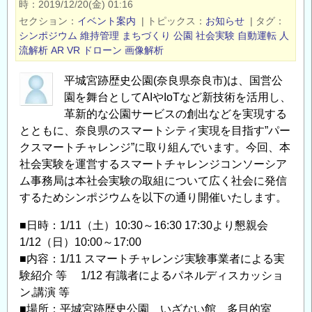
時
2019/12/20(金) 01:16
「パ
セクション
イベント案内
|
トピックス
お知らせ
|
タグ
ス
シンポジウム
維持管理
まちづくり
公園
社会実験
自動運転
人
コ
流解析
AR
VR
ドローン
画像解析
WEB
平城宮跡歴史公園(奈良県奈良市)は、国営公
ブ
園を舞台としてAIやIoTなど新技術を活用し、
ー
革新的な公園サービスの創出などを実現する
ス」
とともに、奈良県のスマートシティ実現を目指す”パー
を
クスマートチャレンジ”に取り組んでいます。今回、本
オ
社会実験を運営するスマートチャレンジコンソーシア
ー
ム事務局は本社会実験の取組について広く社会に発信
プ
するためシンポジウムを以下の通り開催いたします。
ン！
／
■日時：1/11（土）10:30～16:30 17:30より懇親会
展
1/12（日）10:00～17:00
■内容：1/11 スマートチャレンジ実験事業者による実
示
験紹介 等 1/12 有識者によるパネルディスカッショ
会
ン,講演 等
の
■場所：平城宮跡歴史公園 いざない館 多目的室
臨