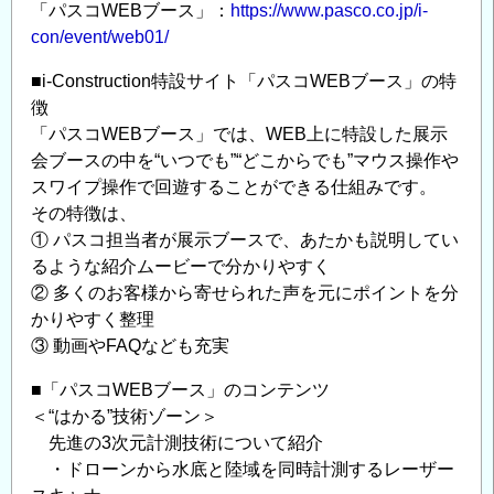
動
「パスコWEBブース」：
https://www.pasco.co.jp/i-
画
con/event/web01/
で
■i-Construction特設サイト「パスコWEBブース」の特
i-
徴
Construction
「パスコWEBブース」では、WEB上に特設した展示
関
会ブースの中を“いつでも”“どこからでも”マウス操作や
連
スワイプ操作で回遊することができる仕組みです。
技
その特徴は、
術
① パスコ担当者が展示ブースで、あたかも説明してい
を
るような紹介ムービーで分かりやすく
分
② 多くのお客様から寄せられた声を元にポイントを分
か
かりやすく整理
り
③ 動画やFAQなども充実
や
■「パスコWEBブース」のコンテンツ
す
＜“はかる”技術ゾーン＞
く
先進の3次元計測技術について紹介
解
・ドローンから水底と陸域を同時計測するレーザー
説