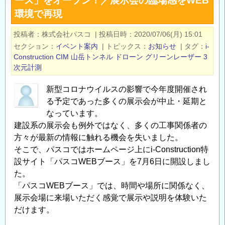
ース」をオープン！／展示会の臨場感をWEB
サ
環境で再現
イ
ト
投稿者
株式会社パスコ
|
投稿日時
2020/07/06(月) 15:01
「パ
セクション
イベント案内
|
トピックス
お知らせ
|
タグ
i-
ス
Construction
CIM
山岳トンネル
ドローン
グリーンレーザー
3
コ
次元計測
WEB
ブ
新型コロナウイルスの影響で今年度開催され
る予定であった多くの展示会が中止・延期と
ー
なっています。
ス」
建設系の展示会も例外ではなく、多くの工事関係者の
を
方々が最新の情報に触れる機会を失いました。
リ
そこで、パスコではホームページ上にi-Construction特
ニ
設サイト「パスコWEBブース」を7月6日に開設しまし
ュ
た。
ー
「パスコWEBブース」では、時間や場所に関係なく、
ア
展示会場に来場いただく感覚で展示や説明を体験いた
ル！
だけます。
／