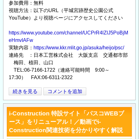
参加費用：無料
時
視聴方法：以下のURL（平城宮跡歴史公園公式
代
YouTube）より視聴ページにアクセスしてください
に
お
https://www.youtube.com/channel/UCPrR4lZlJ5PoBjM
け
eHmvIAFw
る
実験内容：
https://www.kkr.mlit.go.jp/asuka/heijo/psc/
河
連絡先 ：日本工営株式会社 大阪支店 交通都市部
川
梅田、植田、山口
管
TEL:06-7166-1722（連絡可能時間 9:00～
理
17:30） FAX:06-6311-2322
の
必
【平
続きを見る
コメントを追加
Opens in
Opens
須
城
ア
宮
i-Construction 特設サイト「パスコWEBブ
イ
跡
テ
ース」をリニューアル！／動画でi-
歴
ム
Construction関連技術を分かりやすく解説
史
で
公