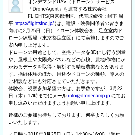
オンデマンドUAV（ドローン）サービス
ノ
「DroneAgent」を運営する株式会社
ベ
FLIGHTS(東京都港区、代表取締役：峠下 周
ー
平
https://flightsinc.jp/
)は、建設・映像関係者の皆さま
シ
向けに3月25日（日）ドローン体験会を、足立室内ド
ョ
ローン練習場（東京都足立区）にて実施しますのでご
ン
案内申し上げます。
フ
ドローンの用途として、空撮データを3Dにし行う測量
ォ
や、屋根上や太陽光パネルなどの点検、農地/作物にか
ー
かわるデータを取得・解析する精密農業などがありま
ラ
す。操縦体験のほか、用途やドローンの種類、導入の
ム
ご相談などにも対応させていただきます。
「防
体験会、視察参加希望の方は、お手数ですが、3月22
災
日（木）17時までにメール
info@dronecamp.jp
にてお
×
申し込みいただけますようお願い申し上げます。
ド
皆様のご参加お待ちしております。何卒よろしくお願
ロ
いいたします。
ー
ン」
＜日時＞2018年3月25日（日）14:30〜16:00 （受付