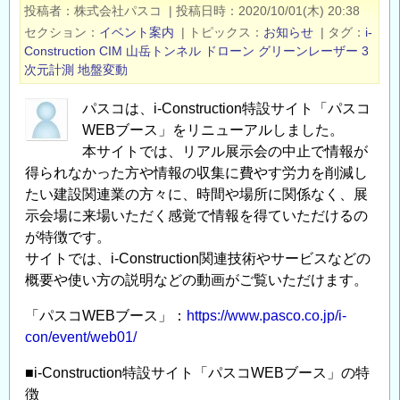
投稿者
株式会社パスコ
|
投稿日時
2020/10/01(木) 20:38
あ
園
セクション
イベント案内
|
トピックス
お知らせ
|
タグ
i-
る
ス
Construction
CIM
山岳トンネル
ドローン
グリーンレーザー
3
グ
マ
次元計測
地盤変動
リ
ー
ー
ト
パスコは、i-Construction特設サイト「パスコ
ン
WEBブース」をリニューアルしました。
チ
レ
本サイトでは、リアル展示会の中止で情報が
ャ
ー
得られなかった方や情報の収集に費やす労力を削減し
レ
ザ
たい建設関連業の方々に、時間や場所に関係なく、展
ン
ド
示会場に来場いただく感覚で情報を得ていただけるの
ジ】
が特徴です。
ロ
シ
サイトでは、i-Construction関連技術やサービスなどの
ー
ン
概要や使い方の説明などの動画がご覧いただけます。
ン
ポ
ソ
ジ
「パスコWEBブース」：
https://www.pasco.co.jp/i-
リ
ウ
con/event/web01/
ュ
ム
ー
■i-Construction特設サイト「パスコWEBブース」の特
開
シ
徴
催