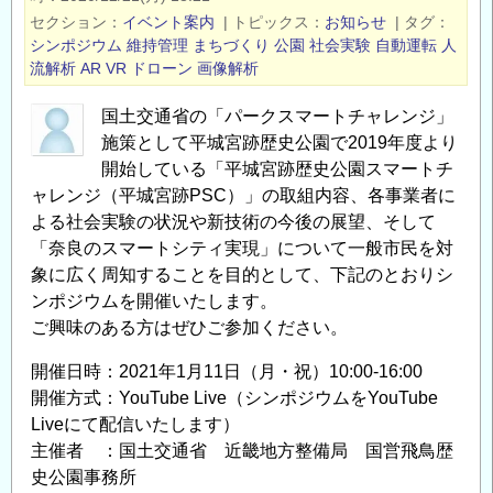
ド
セクション
イベント案内
|
トピックス
お知らせ
|
タグ
ロ
シンポジウム
維持管理
まちづくり
公園
社会実験
自動運転
人
ー
流解析
AR
VR
ドローン
画像解析
ン
国土交通省の「パークスマートチャレンジ」
ソ
施策として平城宮跡歴史公園で2019年度より
リ
開始している「平城宮跡歴史公園スマートチ
ュ
ャレンジ（平城宮跡PSC）」の取組内容、各事業者に
ー
よる社会実験の状況や新技術の今後の展望、そして
シ
「奈良のスマートシティ実現」について一般市民を対
ョ
象に広く周知することを目的として、下記のとおりシ
ン
ンポジウムを開催いたします。
WEB
ご興味のある方はぜひご参加ください。
セ
ミ
開催日時：2021年1月11日（月・祝）10:00-16:00
開催方式：YouTube Live（シンポジウムをYouTube
ナ
Liveにて配信いたします）
ー
主催者 ：国土交通省 近畿地方整備局 国営飛鳥歴
～
史公園事務所
DX