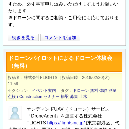
すため、必ず事前申し込みいただけますようお願いい
たします。
※ドローンに関するご相談・ご用命にも応じておりま
す。
＜
続きを見る
コメントを追加
Opens in
Opens
参
加
ドローンパイロットによるドローン体験会
無
（無料）
料
＞
投稿者
株式会社FLIGHTS
|
投稿日時
2018/02/20(火)
ド
11:58
ロ
セクション
イベント案内
|
タグ
ドローン
無料
体験
測量
ー
点検
i-Construction
セミナー
橋梁
募集
土木
ン
オンデマンドUAV（ドローン）サービス
パ
「DroneAgent」を運営する株式会社
イ
FLIGHTS
https://flightsinc.jp/
(東京都港区、代
ロ