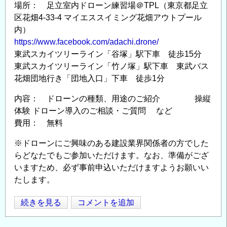
場所： 足立室内ドローン練習場＠TPL（東京都足立
区花畑4-33-4 マイエススイミング花畑アウトプール
内）
https://www.facebook.com/adachi.drone/
東武スカイツリーライン「谷塚」駅下車 徒歩15分
東武スカイツリーライン「竹ノ塚」駅下車 東武バス
花畑団地行き「団地入口」下車 徒歩1分
内容： ドローンの種類、用途のご紹介 操縦
体験 ドローン導入のご相談・ご質問 など
費用： 無料
※ドローンにご興味のある建設業界関係者の方でした
らどなたでもご参加いただけます。なお、準備がござ
いますため、必ず事前申込いただけますようお願いい
たします。
ド
続きを見る
コメントを追加
Opens in
Opens
ロ