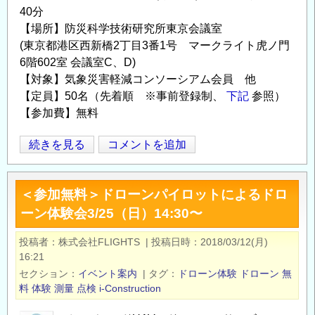
40分
の
【場所】防災科学技術研究所東京会議室
(東京都港区西新橋2丁目3番1号 マークライト虎ノ門
6階602室 会議室C、D)
【対象】気象災害軽減コンソーシアム会員 他
【定員】50名（先着順 ※事前登録制、
下記
参照）
【参加費】無料
第
続きを見る
コメントを追加
Opens in
Opens
4
回
＜参加無料＞ドローンパイロットによるドロ
気
ーン体験会3/25（日）14:30〜
象
災
投稿者
株式会社FLIGHTS
|
投稿日時
2018/03/12(月)
害
16:21
軽
セクション
イベント案内
|
タグ
ドローン体験
ドローン
無
減
料
体験
測量
点検
i-Construction
イ