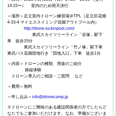
の
14:15〜） 室内のため雨天決行
＜場所＞足立室内ドローン練習場＠TPL（足立区花畑
4-33-4 マイエススイミング花畑アウトプール内）
http://drone.rockinpool.com/
東武スカイツリーライン「谷塚」駅下
車 徒歩15分
東武スカイツリーライン「竹ノ塚」駅下車
東武バス花畑団地行き「団地入口」下車 徒歩1分
＜内容＞ドローンの種類、用途のご紹介
操縦体験
ドローン導入のご相談・ご質問 など
＜費用＞無料
＜申し込み＞
info@dronecamp.jp
※ドローンにご興味のある建設関係者の方でしたらど
なたでもご参加いただけます。なお、準備がございま