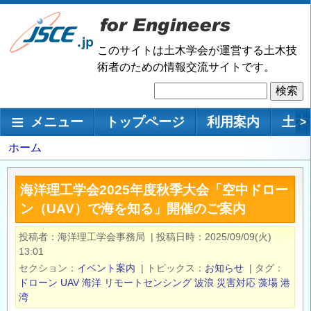
メ
イ
ン
このサイトは土木学会が運営する土木技
コ
術者のための情報交流サイトです。
ン
検
テ
索
ン
メインナビゲーション
メニュー
トップページ
利用案内
土木
>
ツ
に
パ
ホーム
移
ン
動
く
海洋理工学会2025年度秋季大会「空中ドロー
ず
ン（UAV）で海を知る」開催のご案内
投稿者
海洋理工学会事務局
|
投稿日時
2025/09/09(火)
13:01
セクション
イベント案内
|
トピックス
お知らせ
|
タグ
ドローン
UAV
海洋
リモートセンシング
波浪
災害対応
藻場
港
湾