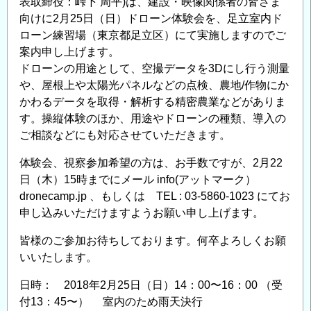
表取締役：峠下 周平)は、建設・映像関係者の皆さま
ッ
向けに2月25日（日）ドローン体験会を、足立室内ド
ト
ローン練習場（東京都足立区）にて実施しますのでご
に
案内申し上げます。
よ
ドローンの用途として、空撮データを3Dにし行う測量
る
や、屋根上や太陽光パネルなどの点検、農地/作物にか
ド
かわるデータを取得・解析する精密農業などがありま
ロ
す。操縦体験のほか、用途やドローンの種類、導入の
ー
ご相談などにも対応させていただきます。
ン
体
体験会、視察参加希望の方は、お手数ですが、2月22
験
日（木）15時までにメール info(アットマーク）
dronecamp.jp 、もしくは TEL : 03-5860-1023 にてお
会
申し込みいただけますようお願い申し上げます。
3/25（日）
14:30〜
皆様のご参加お待ちしております。何卒よろしくお願
の
いいたします。
日時： 2018年2月25日（日）14：00〜16：00 （受
付13：45〜） 室内のため雨天決行