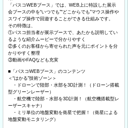
「パスコWEBブース」では、WEB上に特設した展示
ョ
の
会ブースの中を“いつでも”“どこからでも”マウス操作や
ン
お
スワイプ操作で回遊することができる仕組みです。
の
知
その特徴は、
活
ら
①パスコ担当者が展示ブースで、あたかも説明してい
用
せ
るような紹介ムービーで分かりやすく
方
の
②多くのお客様から寄せられた声を元にポイントを分
法
かりやすく整理
と
③動画やFAQなども充実
事
例
■「パスコWEBブース」のコンテンツ
を
＜“はかる”技術ゾーン＞
紹
・ドローンで陸部・水部を3D計測！（ドローン搭載
介！
型グリーンレーザー）
～
・航空機で陸部・水部を3D計測！（航空機搭載型レ
の
ーザースキャナ）
・ミリ単位の地盤変動を衛星で把握！（衛星による
地盤変動モニタリング）