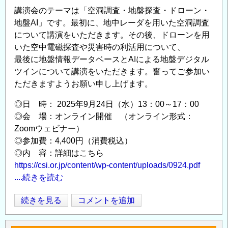
ド
講演会のテーマは「空洞調査・地盤探査・ドローン・
ロ
地盤AI」です。最初に、地中レーダを用いた空洞調査
ー
について講演をいただきます。その後、ドローンを用
ン
いた空中電磁探査や災害時の利活用について、
（UAV）
最後に地盤情報データベースとAIによる地盤デジタル
で
ツインについて講演をいただきます。奮ってご参加い
海
ただきますようお願い申し上げます。
を
◎日 時： 2025年9月24日（水）13：00～17：00
知
◎会 場：オンライン開催 （オンライン形式：
る」
Zoomウェビナー）
開
◎参加費：4,400円（消費税込）
催
◎内 容：詳細はこちら
の
https://csi.or.jp/content/wp-content/uploads/0924.pdf
ご
....続きを読む
案
内
第
続きを見る
コメントを追加
Opens in
Opens
の
21
回