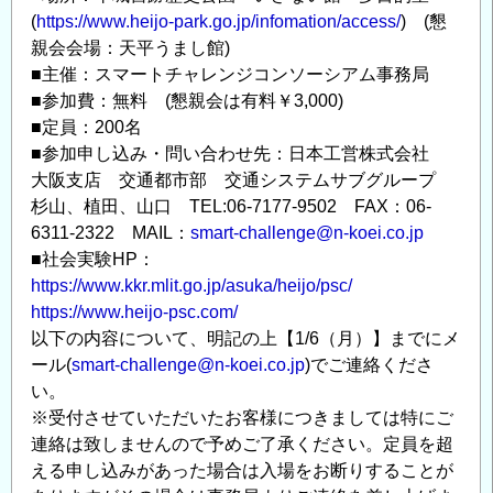
(
https://www.heijo-park.go.jp/infomation/access/
) (懇
場
親会会場：天平うまし館)
感
■主催：スマートチャレンジコンソーシアム事務局
を
■参加費：無料 (懇親会は有料￥3,000)
WEB
■定員：200名
環
■参加申し込み・問い合わせ先：日本工営株式会社
境
大阪支店 交通都市部 交通システムサブグループ
で
杉山、植田、山口 TEL:06-7177-9502 FAX：06-
再
6311-2322 MAIL：
smart-challenge@n-koei.co.jp
現
■社会実験HP：
の
https://www.kkr.mlit.go.jp/asuka/heijo/psc/
https://www.heijo-psc.com/
以下の内容について、明記の上【1/6（月）】までにメ
ール(
smart-challenge@n-koei.co.jp
)でご連絡くださ
い。
※受付させていただいたお客様につきましては特にご
連絡は致しませんので予めご了承ください。定員を超
える申し込みがあった場合は入場をお断りすることが