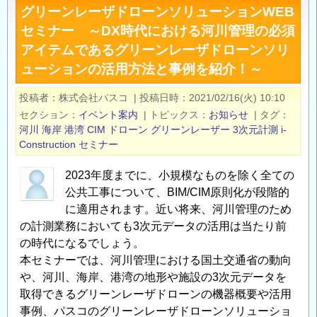
グリーンレーザドローンソリューションWEB
ジ
セミナー ～DX時代における河川管理の必須
オ
アイテムであるグリーンレーザドローンソリ
テ
ューションの活用方法と事例を紹介！～
ク
講
投稿者
株式会社パスコ
|
投稿日時
2021/02/16(火) 10:10
演
セクション
イベント案内
|
トピックス
お知らせ
|
タグ
会
河川
海岸
港湾
CIM
ドローン
グリーンレーザー
3次元計測
i-
（空
Construction
セミナー
洞
調
2023年度までに、小規模なものを除く全ての
査・
公共工事について、BIM/CIM原則化が段階的
地
に適用されます。近い将来、河川管理のため
の計測業務においても3次元データの活用は当たり前
盤
の時代になるでしょう。
探
本セミナーでは、河川管理における国土交通省の動向
査・
や、河川、海岸、港湾の地形や施設の3次元データを
ド
取得できるグリーンレーザドローンの機器概要や活用
ロ
事例、パスコのグリーンレーザドローンソリューショ
ー