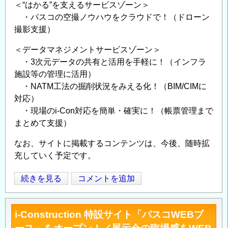
＜“はかる”を支えるサービスゾーン＞
・パスコの空撮ノウハウをクラウドで！（ドローン
撮影支援）
＜データマネジメントサービスゾーン＞
・3次元データの共有と活用を手軽に！（インフラ
施設等の管理に活用）
・NATM工法の掘削状況をみえる化！（BIM/CIMに
対応）
・現場のi-Con対応を簡単・確実に！（帳票管理まで
まとめて支援）
なお、サイトに掲載するコンテンツは、今後、随時拡
充していく予定です。
i-
続きを見る
コメントを追加
Opens in
Opens
Construction
特
i-Construction 特設サイト「パスコWEBブ
設