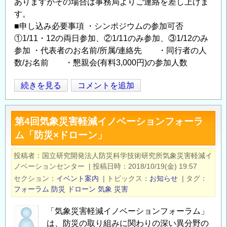
ありますがその場合は事務局よりご連絡を差し上げま
す。
■申し込み必要事項 ・シンポジウムの参加可否
①1/11・12の両日参加、②1/11のみ参加、③1/12のみ
参加 ・代表者のお名前/所属/連絡先 ・同行者の人
数/お名前 ・懇親会(有料3,000円)の参加人数
【平
続きを見る
コメントを追加
Opens in
Opens
城
宮
第4回気象災害軽減イノベーションフォーラ
跡
ム「防災×ドローン」
歴
史
投稿者
国立研究開発法人防災科学技術研究所気象災害軽減イ
公
ノベーションセンター
|
投稿日時
2018/10/19(金) 19:57
園
セクション
イベント案内
|
トピックス
お知らせ
|
タグ
ス
フォーラム
防災
ドローン
気象
災害
マ
「気象災害軽減イノベーションフォーラム」
ー
は、防災の取り組みに関わりの深い異分野の
ト