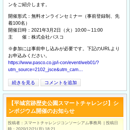
ンをご紹介します。
ン・
地
開催形式：無料オンラインセミナー（事前登録制、先
盤
着100名）
AI）
開催日時：2021年3月2日（火）10:00～11:00
オ
主 催：株式会社パスコ
ン
※参加には事前申し込みが必要です。下記のURLより
ラ
お申込みください。
イ
https://www.pasco.co.jp/i-con/event/web01/?
ン
utm_source=2102_jsce&utm_cam…
形
式
グ
続きを見る
コメントを追加
Opens in
Opens
の
リ
ー
【平城宮跡歴史公園スマートチャレンジ】シ
ン
ンポジウム開催のお知らせ
レ
ー
投稿者
スマートチャレンジコンソーシアム事務局
|
投稿日
ザ
時
2020/12/21(月) 18:21