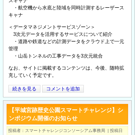
スキャナ
の
・航空機から水底と陸域を同時計測するレーザース
キャナ
＜データマネジメントサービスゾーン＞
3次元データを活用するサービスについて紹介
・道路や鉄道などの計測データをクラウド上で一元
管理
・山岳トンネルの工事データを3次元統合
なお、サイトに掲載するコンテンツは、今後、随時拡
充していく予定です。
i-
続きを見る
コメントを追加
Opens in
Opens
Construction
特
【平城宮跡歴史公園スマートチャレンジ】シ
設
ンポジウム開催のお知らせ
サ
イ
投稿者
スマートチャレンジコンソーシアム事務局
|
投稿日
ト