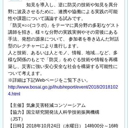
知見を導入し、逆に防災の技術や知見を異分
チ
野に波及させるために、連携や協働による実践の可能
ャ
性や課題について議論する試みです。
レ
「防災×○○(コラボ)」をテーマに異分野の多彩なゲスト
ン
講師を招き、様々な分野の実践実例やその背後にある
ジ】
手法、発想の源泉について、 参加者を巻き込んだ対話
シ
型のレクチャーにより進行します。
ン
人と技術、あるいは人とモノ、情報、地域…など、多
ポ
様な関係のもとで「防災」をめぐる技術や情報を再構
ジ
築し、災害に強い安心安全な社会を構築する可能性に
ウ
ついて考えます。
ム
※詳細は下記Webページをご覧下さい。
開
http://www.bosai.go.jp/ihub/report/event/2018/2018102
催
4.html
の
【主催】気象災害軽減コンソーシアム
お
【協力】国立研究開発法人科学技術振興機構
知
（JST）
ら
【日時】2018年10月24日（水曜日） 14時00分～16時
せ