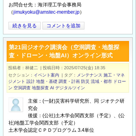
お問合せ先：海洋理工学会事務局
（
jimukyoku@amstec-member.jp
）
海
続きを見る
コメントを追加
Opens in
Opens
洋
理
第21回ジオテク講演会（空洞調査・地盤探
工
査・ドローン・地盤AI）オンライン形式
学
会
投稿者
林健二
|
投稿日時
2025/07/25(金) 18:35
2025
セクション
イベント案内
|
タグ
メンテナンス
施工・マネ
年
ジメント
設計
地盤・基礎
調査・計画
防災
流域・都市
ドロー
度
ン
空洞調査
地盤探査
AI
デジタルツイン
秋
主催：(一財)災害科学研究所、同 ジオテク研
季
究会
大
後援：(公社)土木学会関西支部（予定）、(公
会
社)地盤工学会関西支部（予定）
「空
土木学会認定ＣＰＤプログラム 3.4単位
中