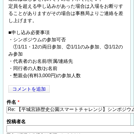
定員を超える申し込みがあった場合は入場をお断りす
ることがありますがその場合は事務局よりご連絡を差
し上げます。
■申し込み必要事項
・シンポジウムの参加可否
①1/11・12の両日参加、②1/11のみ参加、③1/12の
み参加
・代表者のお名前/所属/連絡先
・同行者の人数/お名前
・懇親会(有料3,000円)の参加人数
コメントを追加
Opens in
Opens
件名
投稿者名