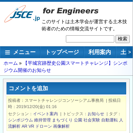
メ
イ
ン
このサイトは土木学会が運営する土木技
コ
術者のための情報交流サイトです。
ン
検
テ
索
ン
メインナビゲーション
メニュー
トップページ
利用案内
土木
>
ツ
に
パ
ホーム
【平城宮跡歴史公園スマートチャレンジ】シンポ
移
ジウム開催のお知らせ
ン
動
く
ず
コメントを追加
投稿者
スマートチャレンジコンソーシアム事務局
|
投稿日
時
2019/12/20(金) 01:16
セクション
イベント案内
|
トピックス
お知らせ
|
タグ
シンポジウム
維持管理
まちづくり
公園
社会実験
自動運転
人
流解析
AR
VR
ドローン
画像解析