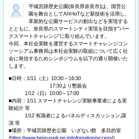
平城宮跡歴史公園(奈良県奈良市)は、国営公
園を舞台としてAIやIoTなど新技術を活用し、
革新的な公園サービスの創出などを実現する
とともに、奈良県のスマートシティ実現を目指す”パー
クスマートチャレンジ”に取り組んでいます。
今回、本社会実験を運営するスマートチャレンジコン
ソーシアム事務局は本社会実験の取組について広く社
会に発信するためシンポジウムを以下の通り開催いた
します。
■日時：1/11（土）10:30～16:30
17:30より懇親会
1/12（日）10:00～17:00
■内容：1/11 スマートチャレンジ実験事業者による実
験紹介 等
1/12 有識者によるパネルディスカッション,講
演 等
■場所：平城宮跡歴史公園 いざない館 多目的室
(
https://www.heijo-park.go.jp/infomation/access/
)