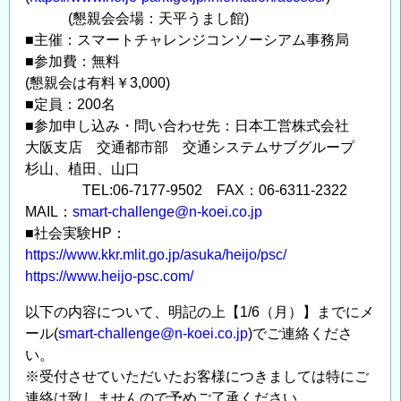
(懇親会会場：天平うまし館)
■主催：スマートチャレンジコンソーシアム事務局
■参加費：無料
(懇親会は有料￥3,000)
■定員：200名
■参加申し込み・問い合わせ先：日本工営株式会社
大阪支店 交通都市部 交通システムサブグループ
杉山、植田、山口
TEL:06-7177-9502 FAX：06-6311-2322
MAIL：
smart-challenge@n-koei.co.jp
■社会実験HP：
https://www.kkr.mlit.go.jp/asuka/heijo/psc/
https://www.heijo-psc.com/
以下の内容について、明記の上【1/6（月）】までにメ
ール(
smart-challenge@n-koei.co.jp
)でご連絡くださ
い。
※受付させていただいたお客様につきましては特にご
連絡は致しませんので予めご了承ください。