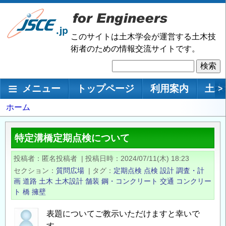
メ
イ
ン
このサイトは土木学会が運営する土木技
コ
術者のための情報交流サイトです。
ン
検
テ
索
ン
メインナビゲーション
メニュー
トップページ
利用案内
土木
>
ツ
に
パ
ホーム
移
ン
動
く
特定溝橋定期点検について
ず
投稿者
匿名投稿者
|
投稿日時
2024/07/11(木) 18:23
セクション
質問広場
|
タグ
定期点検
点検
設計
調査・計
画
道路
土木
土木設計
舗装
鋼・コンクリート
交通
コンクリー
ト
橋
擁壁
表題についてご教示いただけますと幸いで
す。