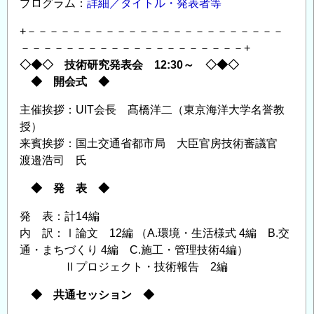
プログラム：
詳細／タイトル・発表者等
+－－－－－－－－－－－－－－－－－－－－－－－
－－－－－－－－－－－－－－－－－－－－+
◇◆◇ 技術研究発表会 12:30～ ◇◆◇
◆ 開会式 ◆
主催挨拶：UIT会長 髙橋洋二（東京海洋大学名誉教
授）
来賓挨拶：国土交通省都市局 大臣官房技術審議官
渡邉浩司 氏
◆ 発 表 ◆
発 表：計14編
内 訳：Ⅰ論文 12編 （A.環境・生活様式 4編 B.交
通・まちづくり 4編 C.施工・管理技術4編）
Ⅱプロジェクト・技術報告 2編
◆ 共通セッション ◆