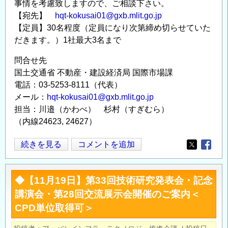
事情を考慮致しますので、ご相談下さい。
【宛先】
hqt-kokusai01@gxb.mlit.go.jp
【定員】30名程度（定員になり次第締め切らせていた
だきます。）1社最大3名まで
問合せ先
国土交通省 不動産・建設経済局 国際市場課
電話：03-5253-8111（代表）
メール：
hqt-kokusai01@gxb.mlit.go.jp
担当：川邉（かわべ） 杉村（すぎむら）
（内線24623, 24627）
◇◆
続きを見る
コメントを追加
Opens in
Opens
国
土
◆【11月19日】第33回技術研究発表会・記念
交
講演会・第28回交流展示会開催のご案内＜
通
CPD単位取得可＞
省
◆◇