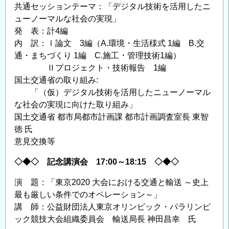
共通セッションテーマ：「デジタル技術を活用したニ
ューノーマルな社会の実現」
発 表：計4編
内 訳：Ⅰ論文 3編（A.環境・生活様式 1編 B.交
通・まちづくり 1編 C.施工・管理技術1編）
Ⅱプロジェクト・技術報告 1編
国土交通省の取り組み:
「（仮）デジタル技術を活用したニューノーマル
な社会の実現に向けた取り組み」
国土交通省 都市局都市計画課 都市計画調査室長 東智
徳 氏
意見交換等
◇◆◇ 記念講演会 17:00～18:15 ◇◆◇
演 題：「東京2020 大会における交通と輸送 ～史上
最も厳しい条件でのオペレーション～」
講 師：公益財団法人東京オリンピック・パラリンピ
ック競技大会組織委員会 輸送局長 神田昌幸 氏