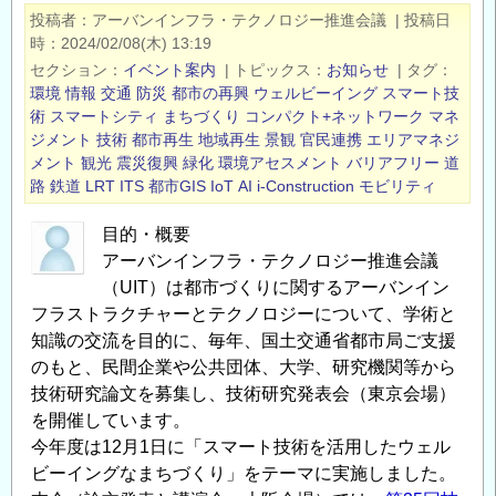
「ス
投稿者
アーバンインフラ・テクノロジー推進会議
|
投稿日
マ
時
2024/02/08(木) 13:19
ー
セクション
イベント案内
|
トピックス
お知らせ
|
タグ
ト
環境
情報
交通
防災
都市の再興
ウェルビーイング
スマート技
イ
術
スマートシティ
まちづくり
コンパクト+ネットワーク
マネ
ジメント
技術
都市再生
地域再生
景観
官民連携
エリアマネジ
ン
メント
観光
震災復興
緑化
環境アセスメント
バリアフリー
道
フ
路
鉄道
LRT
ITS
都市GIS
IoT
AI
i-Construction
モビリティ
ラ
マ
目的・概要
ネ
アーバンインフラ・テクノロジー推進会議
ジ
（UIT）は都市づくりに関するアーバンイン
メ
フラストラクチャーとテクノロジーについて、学術と
ン
知識の交流を目的に、毎年、国土交通省都市局ご支援
ト
のもと、民間企業や公共団体、大学、研究機関等から
シ
技術研究論文を募集し、技術研究発表会（東京会場）
ス
を開催しています。
テ
今年度は12月1日に「スマート技術を活用したウェル
ビーイングなまちづくり」をテーマに実施しました。
ム