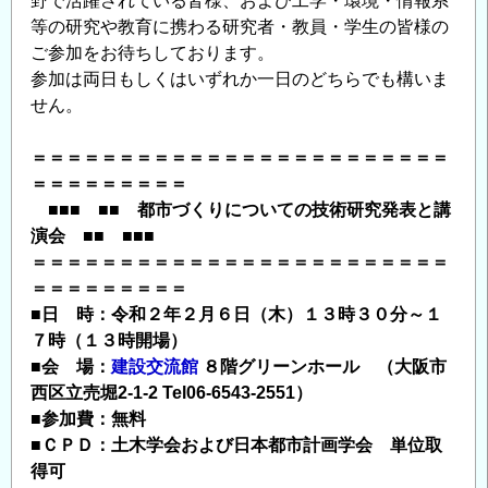
野で活躍されている皆様、および工学・環境・情報系
可
等の研究や教育に携わる研究者・教員・学生の皆様の
＞
ご参加をお待ちしております。
の
参加は両日もしくはいずれか一日のどちらでも構いま
せん。
＝＝＝＝＝＝＝＝＝＝＝＝＝＝＝＝＝＝＝＝＝＝＝＝
＝＝＝＝＝＝＝＝＝
■■■ ■■ 都市づくりについての技術研究発表と講
演会 ■■ ■■■
＝＝＝＝＝＝＝＝＝＝＝＝＝＝＝＝＝＝＝＝＝＝＝＝
＝＝＝＝＝＝＝＝＝
■日 時：令和２年２月６日（木）１３時３０分～１
７時（１３時開場）
■会 場：
建設交流館
８階グリーンホール （大阪市
西区立売堀2-1-2 Tel06-6543-2551）
■参加費：無料
■ＣＰＤ：土木学会および日本都市計画学会 単位取
得可