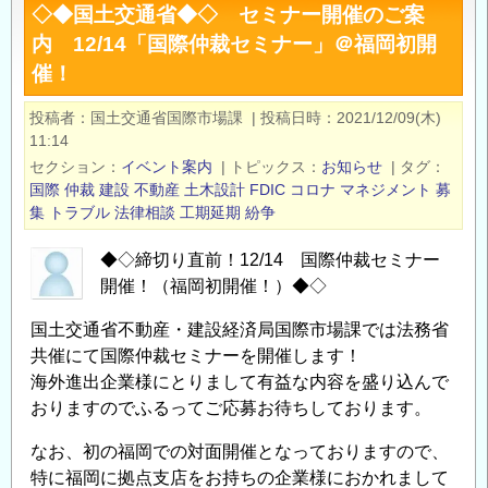
◇◆国土交通省◆◇ セミナー開催のご案
ラ
内 12/14「国際仲裁セミナー」＠福岡初開
テ
催！
ク
コ
投稿者
国土交通省国際市場課
|
投稿日時
2021/12/09(木)
ン
11:14
2022
セクション
イベント案内
|
トピックス
お知らせ
|
タグ
開
国際
仲裁
建設
不動産
土木設計
FDIC
コロナ
マネジメント
募
催
集
トラブル
法律相談
工期延期
紛争
の
◆◇締切り直前！12/14 国際仲裁セミナー
お
開催！（福岡初開催！）◆◇
知
ら
国土交通省不動産・建設経済局国際市場課では法務省
せ
共催にて国際仲裁セミナーを開催します！
と
海外進出企業様にとりまして有益な内容を盛り込んで
ご
おりますのでふるってご応募お待ちしております。
協
なお、初の福岡での対面開催となっておりますので、
力
特に福岡に拠点支店をお持ちの企業様におかれまして
の