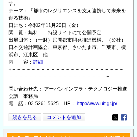
す。
テーマ：『都市のレジリエンスを支え連携して未来を
創る技術』
日にち：令和2年11月20日（金）
閲 覧：無料 特設サイトにて公開予定
出展団体：（一財）民間都市開発推進機構、（公社）
日本交通計画協会、東京都、さいたま市、千葉市、横
浜市、江東区 他
内 容：
詳細
+－－－－－－－－－－－－－－－－－－－－－－－
－－－－－－－－－－－－－－－－－－－－+
問い合わせ先： アーバンインフラ・テクノロジー推進
会議 事務局
電 話：03-5261-5625 HP：
http://www.uit.gr.jp/
◆【11
続きを見る
コメントを追加
Opens in
Opens
月
20