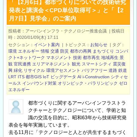
「【2月6日】都市づくりについての技術研究
日】
発表と講演会＜CPD単位取得可＞」と「【2
第
月7日】見学会」のご案内
32
回
投稿者
アーバンインフラ・テクノロジー推進会議
|
投稿日
技
時
2020/01/09(木) 17:11
術
セクション
イベント案内
|
トピックス
お知らせ
|
タグ
研
環境
エネルギー
情報
交通
防災
都市の再興
まちづくり
コンパ
究
クト+ネットワーク
マネジメント
技術
都市再生
地域再生
景
観
官民連携
エリアマネジメント
観光
スマートシティ
震災復
発
興
緑化
リサイクル
環境アセスメント
バリアフリー
道路
鉄道
表
LRT
ITS
都市GIS
IoT
ビッグデータ
AI
i-Construction
シティセ
会・
ールス
インバウンド対策
オリンピック・パラリンピック
ゼロ
特
エネルギー
別
講
都市づくりに関するアーバンインフラストラ
演
クチャーとテクノロジーについて、学術と知
識の交流を目的に、昭和63年から技術研究発
会・
表会を毎年実施しています。
第
去る11月に「テクノロジーと人とが共生するまちづく
27