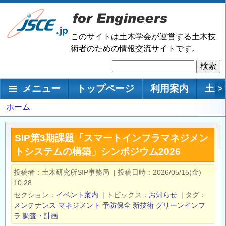
メ
イ
ン
このサイトは土木学会が運営する土木技
コ
術者のための情報交流サイトです。
ン
検
テ
索
ン
メインナビゲーション
メニュー
トップページ
利用案内
土木
>
ツ
に
パ
ホーム
移
ン
動
く
SIP第3期課題「スマートインフラマネジメン
ず
トシステムの構築」シンポジウム2026
投稿者
土木研究所SIP事務局
|
投稿日時
2026/05/15(金)
10:28
セクション
イベント案内
|
トピックス
お知らせ
|
タグ
メンテナンス
マネジメント
予防保全
新技術
グリーンインフ
ラ
調査・計画