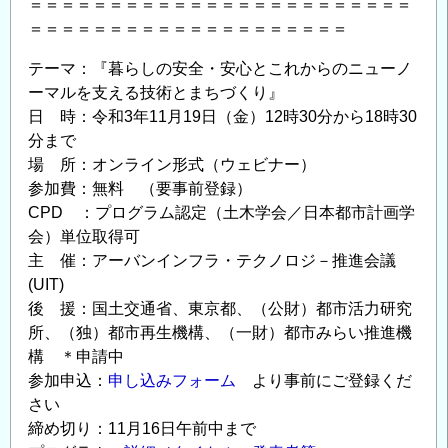
＝＝＝＝＝＝＝＝＝＝＝＝＝＝＝＝＝＝＝＝＝＝＝＝
＝＝＝＝＝＝＝＝＝＝＝＝＝＝＝＝＝＝＝＝
テーマ：『暮らしの安全・安心とこれからのニューノ
ーマルを支える技術とまちづくり』
日 時：令和3年11月19日（金）12時30分から18時30
分まで
場 所：オンライン形式（ウェビナー）
参加費：無料 （要事前登録）
CPD ：プログラム認定（土木学会／日本都市計画学
会）単位取得可
主 催：アーバンインフラ・テクノロジ－推進会議
(UIT)
後 援：国土交通省、東京都、（公財）都市活力研究
所、（独）都市再生機構、（一財）都市みらい推進機
構 ＊申請中
参加申込：
申し込みフォーム
より事前にご登録くだ
さい
締め切り：11月16日午前中まで