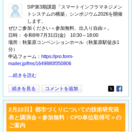
SIP第3期課題「スマートインフラマネジメン
トシステムの構築」シンポジウム2026を開催
します。
ぜひご参加ください＜参加無料、出入り自由＞。
日時： 令和8年7月31日(金) 10:30～18:00
場所：秋葉原コンベンションホール（秋葉原駅徒歩1
分）
申込フォーム：
https://pro.form-
mailer.jp/fms/1649880f350806
....続きを読む
SIP
続きを見る
コメントを追加
Opens in
Opens
第
3
2月22日】都市づくりについての技術研究発
期
表と講演会＜参加無料：CPD単位取得可＞の
課
ご案内
題