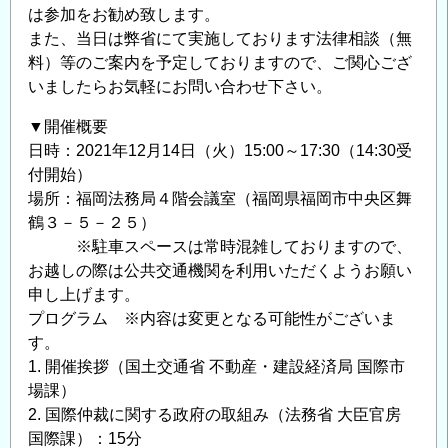
は参加をお勧め致します。
お
また、当日は弊省にて実施しております法律相談（無
願
料）等のご案内を予定しておりますので、ご関心ござ
い
いましたらお気軽にお問い合わせ下さい。
の
▼開催概要
日時：2021年12月14日（火）15:00～17:30（14:30受
付開始）
場所：福岡法務局４階会議室（福岡県福岡市中央区舞
鶴３－５－２５）
※駐車スペースは常時混雑しておりますので、
お越しの際は公共交通機関を利用いただくようお願い
申し上げます。
プログラム ※内容は変更となる可能性がございま
す。
1. 開催挨拶（国土交通省 不動産・建設経済局 国際市
場課）
2. 国際仲裁に関する政府の取組み（法務省 大臣官房
国際課）：15分