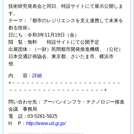
技術研究発表会と同日、特設サイトにて展示公開しま
す。
テーマ：『都市のレジリエンスを支え連携して未来を
創る技術』
日にち：令和3年11月19日（金）
閲 覧：無料 特設サイトにて公開予定
出展団体：（一財）民間都市開発推進機構、（公社）
日本交通計画協会、東京都、さいたま市、横浜市
他
内 容：
詳細
+－－－－－－－－－－－－－－－－－－－－－－－
－－－－－－－－－－－－－－－－－－－－+
問い合わせ先： アーバンインフラ・テクノロジー推進
会議 事務局
電 話：03-5261-5625
H P：
http://www.uit.gr.jp/