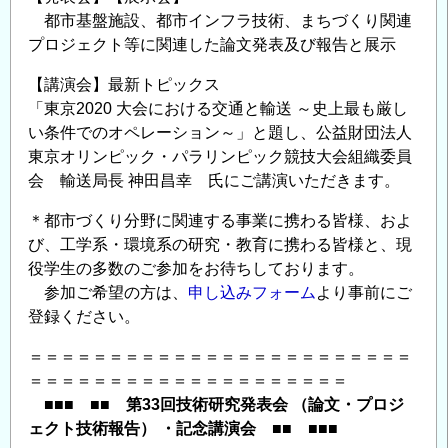
＠
都市基盤施設、都市インフラ技術、まちづくり関連
福
プロジェクト等に関連した論文発表及び報告と展示
岡
【講演会】最新トピックス
初
「東京2020 大会における交通と輸送 ～史上最も厳し
開
い条件でのオペレーション～」と題し、公益財団法人
催！
東京オリンピック・パラリンピック競技大会組織委員
の
会 輸送局長 神田昌幸 氏にご講演いただきます。
＊都市づくり分野に関連する事業に携わる皆様、およ
び、工学系・環境系の研究・教育に携わる皆様と、現
役学生の多数のご参加をお待ちしております。
参加ご希望の方は、
申し込みフォーム
より事前にご
登録ください。
＝＝＝＝＝＝＝＝＝＝＝＝＝＝＝＝＝＝＝＝＝＝＝＝
＝＝＝＝＝＝＝＝＝＝＝＝＝＝＝＝＝＝＝＝
■■■ ■■ 第33回技術研究発表会 （論文・プロジ
ェクト技術報告） ・記念講演会 ■■ ■■■