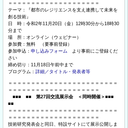
生
＝＝＝＝＝＝＝＝＝＝＝＝＝＝＝＝＝＝＝＝
の
テーマ：『都市のレジリエンスを支え連携して未来を
募
創る技術』
集
日 時：令和2年11月20日（金）12時30分から18時30
の
分まで
場 所：オンライン（ウェビナー）
参加費：無料 （要事前登録）
参加申込：
申し込みフォーム
より事前にご登録くだ
さい
締め切り：11月18日午前中まで
プログラム：
詳細／タイトル・発表者等
＝＝＝＝＝＝＝＝＝＝＝＝＝＝＝＝＝＝＝＝＝＝＝＝
＝＝＝＝＝＝＝＝＝＝＝＝＝＝＝＝＝＝＝＝
■■■ ■■ 第27回交流展示会 ＜同時開催＞■■■
■■
＝＝＝＝＝＝＝＝＝＝＝＝＝＝＝＝＝＝＝＝＝＝＝＝
＝＝＝＝＝＝＝＝＝＝＝＝＝＝＝＝＝＝＝＝
技術研究発表会と同日、特設サイトにて展示公開しま