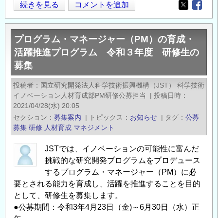
◆【11
続きを見る
コメントを追加
Opens in
Opens
月
19
プログラム・マネージャー（PM）の育成・
日】
活躍推進プログラム 令和３年度 研修生の
第
募集
33
回
投稿者
国立研究開発法人科学技術振興機構（JST） 科学技術
技
イノベーション人材育成部PM研修公募担当
|
投稿日時
術
2021/04/28(水) 20:05
研
セクション
募集案内
|
トピックス
お知らせ
|
タグ
公募
究
募集
研修
人材育成
マネジメント
発
JSTでは、イノベーションの可能性に富んだ
表
挑戦的な研究開発プログラムをプロデュース
会・
するプログラム・マネージャー（PM）に必
記
要とされる能力を育成し、活躍を推進することを目的
念
として、研修生を募集します。
講
●公募期間：令和3年4月23日（金)～6月30日（水）正
演