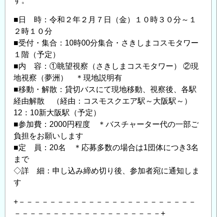
す。
■日 時：令和２年２月７日（金）１０時３０分～１
２時１０分
■受付・集合：10時00分集合・さきしまコスモタワー
１階（予定）
■内 容：①眺望視察（さきしまコスモタワー） ②現
地視察（夢洲） ＊現地説明有
■移動・解散：貸切バスにて現地移動、視察後、各駅
経由解散 （経由：コスモスクエア駅～大阪駅～）
12：10新大阪駅（予定）
■参加費：2000円程度 ＊バスチャーター代の一部ご
負担をお願いします
■定 員：20名 ＊応募多数の場合は1団体につき3名
まで
◇詳 細：申し込み締め切り後、参加者宛に通知しま
す
+－－－－－－－－－－－－－－－－－－－－－－－
－－－－－－－－－－－－－－－－－－－+