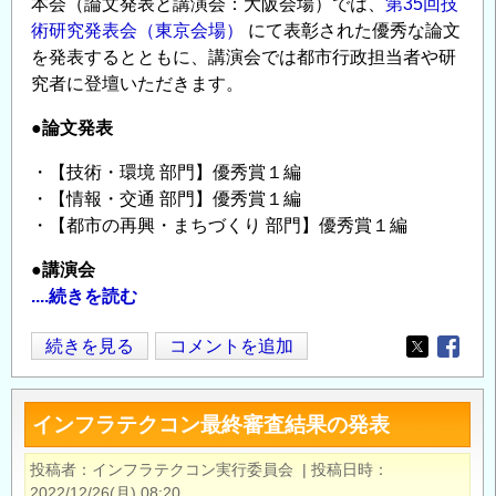
本会（論文発表と講演会：大阪会場）では、
第35回技
の
術研究発表会（東京会場）
にて表彰された優秀な論文
構
を発表するとともに、講演会では都市行政担当者や研
築」
究者に登壇いただきます。
シ
ン
●論文発表
ポ
ジ
・【技術・環境 部門】優秀賞１編
・【情報・交通 部門】優秀賞１編
ウ
・【都市の再興・まちづくり 部門】優秀賞１編
ム
2026
●講演会
の
....続きを読む
2
続きを見る
コメントを追加
Opens in
Opens
月
22
インフラテクコン最終審査結果の発表
日】
都
投稿者
インフラテクコン実行委員会
|
投稿日時
市
2022/12/26(月) 08:20