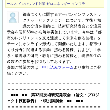
育
ールス
インバウンド対策
ゼロエネルギー
インフラ
成・
活
都市づくりに関するアーバンインフラストラ
躍
クチャーとテクノロジーについて、学術と知
推
識の交流を目的に、技術研究発表会と交流展
進
示会を昭和63年から毎年実施しています。今年は『都
プ
市のレジリエンスを支え連携して未来を創る技術』を
テーマにオンライン形式にて開催いたします。都市づ
ロ
くり分野に関連する事業に携わる皆様、および、工学
グ
系・環境系の研究・教育に携わる皆様と、現役学生の
ラ
多数のご参加をお待ちしております。
ム
参加ご希望の方は、
申し込みフォーム
より事前にご登
令
録ください。
和
３
＝＝＝＝＝＝＝＝＝＝＝＝＝＝＝＝＝＝＝＝＝＝＝＝
年
＝＝＝＝＝＝＝＝＝＝＝＝＝＝＝＝＝＝＝＝
度
■■■ ■■ 第32回技術研究発表会 （論文・プロジ
研
ェクト技術報告） ・特別講演会 ■■ ■■■
修
＝＝＝＝＝＝＝＝＝＝＝＝＝＝＝＝＝＝＝＝＝＝＝＝