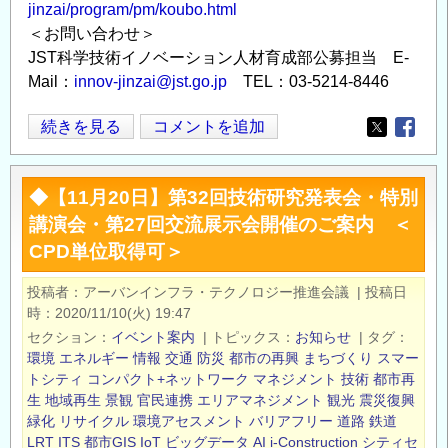
jinzai/program/pm/koubo.html
位
＜お問い合わせ＞
取
JST科学技術イノベーション人材育成部公募担当 E-
得
Mail：
innov-jinzai@jst.go.jp
TEL：03-5214-8446
可
＞
プ
続きを見る
コメントを追加
Opens in
Opens
の
ロ
グ
◆【11月20日】第32回技術研究発表会・特別
ラ
講演会・第27回交流展示会開催のご案内 ＜
ム・
CPD単位取得可＞
マ
ネ
投稿者
アーバンインフラ・テクノロジー推進会議
|
投稿日
ー
時
2020/11/10(火) 19:47
ジ
セクション
イベント案内
|
トピックス
お知らせ
|
タグ
ャ
環境
エネルギー
情報
交通
防災
都市の再興
まちづくり
スマー
ー
トシティ
コンパクト+ネットワーク
マネジメント
技術
都市再
生
地域再生
景観
官民連携
エリアマネジメント
観光
震災復興
（PM）
緑化
リサイクル
環境アセスメント
バリアフリー
道路
鉄道
の
LRT
ITS
都市GIS
IoT
ビッグデータ
AI
i-Construction
シティセ