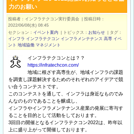
力のお願い
活
躍
投稿者
インフラテクコン実行委員会
|
投稿日時
の
2022/06/08(水) 08:45
場
セクション
イベント案内
|
トピックス
お知らせ
|
タグ
を
インフラ
インフラテクコン
インフラメンテナンス
高専
イベ
広
ント
地域協働
マネジメント
げ
インフラテクコンとは？？
た
https://infratechcon.com/
い
地域に根ざす高専生が、地域インフラの課題
女
を調査し課題解決するためのそれぞれのアイデアで競
性
い合うコンテストです。
の
このコンテストを通して、インフラは身近なものでみ
た
んなのものであることを醸成し、
め
インフラやインフラメンテナンス産業の発展に寄与す
に
ることを目的として活動をしております。
「STEM
3回目の開催となるインフラテクコン2022は、昨年以
ConnectHER」
上に盛り上がって開催しております。