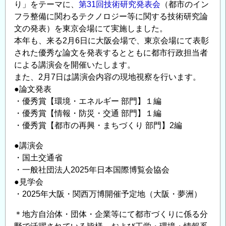
り」をテーマに、
第31回技術研究発表会
（都市のイン
回
フラ整備に関わるテクノロジー等に関する技術研究論
交
文の発表）を東京会場にて実施しました。
流
本年も、来る2月6日に大阪会場で、東京会場にて表彰
展
された優秀な論文を発表するとともに都市行政担当者
示
による講演会を開催いたします。
会
また、2月7日は講演会内容の現地視察を行います。
開
●論文発表
催
・優秀賞【環境・エネルギー 部門】１編
の
・優秀賞【情報・防災・交通 部門】１編
ご
・優秀賞【都市の再興・まちづくり 部門】2編
案
内
●講演会
・国土交通省
＜
・一般社団法人2025年日本国際博覧会協会
CPD
●見学会
単
・2025年大阪・関西万博開催予定地（大阪・夢洲）
位
取
＊地方自治体・団体・企業等にて都市づくりに係る分
得