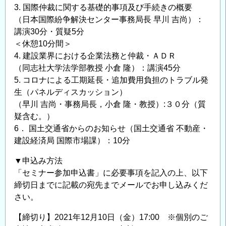
3. 国際仲裁に関する基礎的事項及び手続きの概要
（日本国際紛争解決センター事務局長 早川 吉尚）：
講演30分・質疑5分
＜休憩10分間＞
4. 建設業界における企業法務と仲裁・ＡＤＲ
（同志社大学法学部教授 小倉 隆）：講演45分
5. コロナによる工期延長・追加費用負担のトラブル発
生（パネルディスカッション）
（早川 吉尚・事務局長，小倉 隆・教授）:３０分（質
疑含む。）
6． 国土交通省からのお知らせ（国土交通省 不動産・
建設経済局 国際市場課）：10分
▼申込み方法
「セミナー参加申込書」に必要事項を記入の上、以下
締切日までに記載の宛先までメールでお申し込みくだ
さい。
【締切り】2021年12月10日（金）17:00 ※個別のご