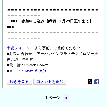
＝＝＝＝＝＝＝＝＝＝＝＝＝＝＝＝＝＝＝＝＝＝＝＝
＝＝＝＝＝＝＝＝＝
■■■ 参加申し込み【締切：1月29日正午まで】
■■■
＝＝＝＝＝＝＝＝＝＝＝＝＝＝＝＝＝＝＝＝＝＝＝＝
＝＝＝＝＝＝＝＝＝
申請フォーム
より事前にご登録ください
■お問い合わせ： アーバンインフラ・テクノロジー推
進会議 事務局
■電 話：03-5261-5625
■Ｈ Ｐ：
www.uit.gr.jp
「【2
続きを見る
コメントを追加
Opens in
Opens
月
6
ペ
1 ページ
次
››
日】
ー
都