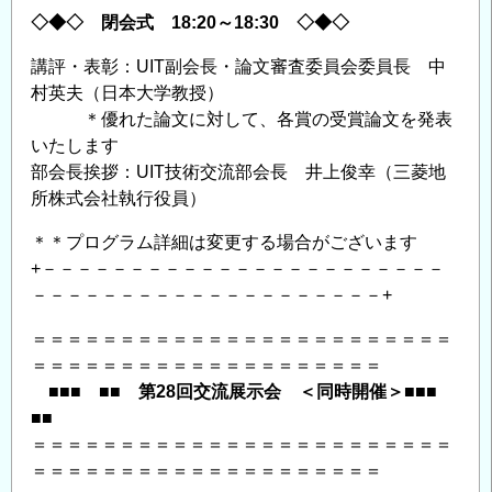
◇◆◇ 閉会式 18:20～18:30 ◇◆◇
講評・表彰：UIT副会長・論文審査委員会委員長 中
村英夫（日本大学教授）
＊優れた論文に対して、各賞の受賞論文を発表
いたします
部会長挨拶：UIT技術交流部会長 井上俊幸（三菱地
所株式会社執行役員）
＊＊プログラム詳細は変更する場合がございます
+－－－－－－－－－－－－－－－－－－－－－－－
－－－－－－－－－－－－－－－－－－－－+
＝＝＝＝＝＝＝＝＝＝＝＝＝＝＝＝＝＝＝＝＝＝＝＝
＝＝＝＝＝＝＝＝＝＝＝＝＝＝＝＝＝＝＝＝
■■■ ■■ 第28回交流展示会 ＜同時開催＞■■■
■■
＝＝＝＝＝＝＝＝＝＝＝＝＝＝＝＝＝＝＝＝＝＝＝＝
＝＝＝＝＝＝＝＝＝＝＝＝＝＝＝＝＝＝＝＝