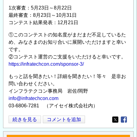
の
1次審査：5月23日～8月22日
最終審査：8月23日～10月31日
コンテスト結果発表：12月21日
①このコンテストの知名度がまだまだ不足しているた
め、みなさまのお知り合いに展開いただけますと幸い
です。
②コンテスト運営のご支援をいただけると幸いです。
https://infratechcon.com/sponsor-3/
もっと話を聞きたい！詳細を聞きたい！等々 是非お
問い合わせください。
インフラテクコン事務局 岩佐/岡野
info@infratechcon.com
03-6806-7281 （アイセイ株式会社内）
イ
続きを見る
コメントを追加
Opens in
Opens
ン
フ