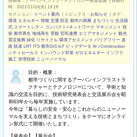
投稿者
アーバンインフラ・テクノロジー推進会議
|
投稿日
セ
時
2021/11/10(水) 19:18
ミ
セクション
イベント案内
|
トピックス
お知らせ
|
タグ
ナ
環境
エネルギー
情報
交通
防災
都市の再興
まちづくり
生活様
ー
式
スマートシティ
コンパクト+ネットワーク
マネジメント
技
術
都市再生
地域再生
景観
官民連携
エリアマネジメント
観光
開
震災復興
緑化
リサイクル
環境アセスメント
バリアフリー
道
催
路
鉄道
LRT
ITS
都市GIS
IoT
ビッグデータ
AI
i-Construction
の
シティセールス
インバウンド対策
ゼロエネルギー
インフラ
ご
施工
管理技術
ニューノーマル
案
内
目的・概要：
12/14「国
都市づくりに関するアーバンインフラストラ
クチャーとテクノロジーについて、学術と知
際
識の交流を目的に、技術研究発表会と交流展示会を昭
仲
和63年から毎年実施しています。
裁
今年は『暮らしの安全・安心とこれからのニューノー
セ
マルを支える技術とまちづくり』をテーマにオンライ
ミ
ン形式にて開催いたします。
ナ
ー」
【発表会】【展示会】