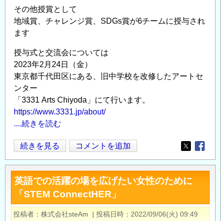
＜
その他授賞として
参
地域賞、チャレンジ賞、SDGs賞が6チームに授与され
ます
加
無
授与式と交流会については
料：
2023年2月24日（金）
CPD
東京都千代田区にある、旧中学校を改修したアートセ
単
ンター
位
「3331 Arts Chiyoda」にて行います。
取
https://www.3331.jp/about/
得
....続きを読む
可
＞
イ
続きを見る
コメントを追加
Opens in
Opens
の
ン
ご
フ
英語での活躍の場を広げたい女性のために
案
ラ
「STEM ConnectHER」
内
テ
の
ク
投稿者
株式会社steAm
|
投稿日時
2022/09/06(火) 09:49
コ