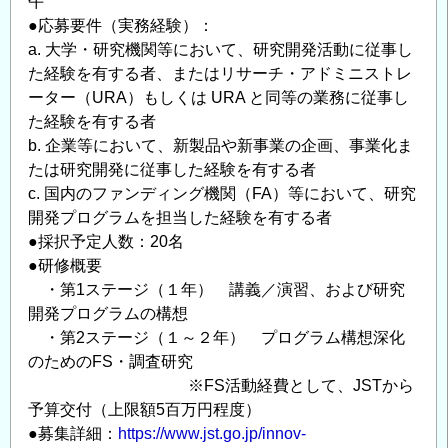
午
会・
●応募要件（実務経験）：
第
a. 大学・研究機関等において、研究開発活動に従事し
28
た経験を有する者、またはリサーチ・アドミニストレ
回
ーター（URA）もしくは URA と同等の業務に従事し
交
た経験を有する者
流
b. 企業等において、新製品や新事業の企画、事業化ま
展
たは研究開発に従事した経験を有する者
示
c. 国内のファンディング機関（FA）等において、研究
会
開発プログラムを担当した経験を有する者
開
●採択予定人数：20名
催
●研修概要
の
・第1ステージ（１年） 講義／演習、および研究
ご
開発プログラムの構想
案
・第2ステージ（１～２年） プログラム構想深化
のためのFS・調査研究
内
※FS活動経費として、JSTから
＜
予算交付（上限額5百万円程度）
CPD
●募集詳細：
https://www.jst.go.jp/innov-
単