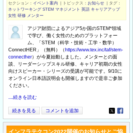
セクション
イベント案内
|
トピックス
お知らせ
|
タグ
ン
ネットワーキング
STEM
マネジメント
英語
キャリアアップ
最
女性
研修
メンター
終
アジア財団によるアジア5か国のSTEM*領域
審
で学び、働く女性のためのプラットフォー
査
ム、「STEM（科学・技術・工学・数学）
結
ConnectHER」（無料）（
https://www.tex.inc/taf/stem-
果
connecther
）が今夏始動しました。メンターとの面
の
談、リーダーシップスキル研修、キャリア初期の女性
発
向けスピーカー・シリーズの受講が可能です。9/10に
表
オンライン日本語説明会も開催しますので是非ご参加
の
ください。
....続きを読む
英
続きを見る
コメントを追加
Opens in
Opens
語
で
インフラテクコン2022開催のお知らせとご協
の