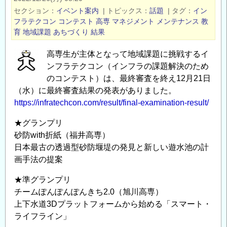
づ
セクション
イベント案内
|
トピックス
話題
|
タグ
イン
く
フラテクコン
コンテスト
高専
マネジメント
メンテナンス
教
育
地域課題
あちづくり
結果
り
に
高専生が主体となって地域課題に挑戦するイ
つ
ンフラテクコン（インフラの課題解決のため
い
のコンテスト）は、最終審査を終え12月21日
て
（水）に最終審査結果の発表がありました。
の
https://infratechcon.com/result/final-examination-result/
技
術
★グランプリ
研
砂防with折紙（福井高専）
究
日本最古の透過型砂防堰堤の発見と新しい遊水池の計
画手法の提案
発
表
★準グランプリ
と
チームぽんぽんぽんきち2.0（旭川高専）
講
上下水道3Dプラットフォームから始める「スマート・
演
ライフライン」
会