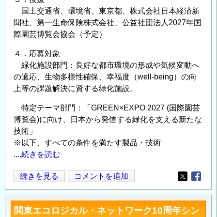
国土交通省、環境省、東京都、株式会社日本経済新
聞社、第一生命保険株式会社、公益社団法人2027年国
際園芸博覧会協会（予定）
４．応募対象
緑化施設部門：良好な都市環境の形成や気候変動へ
の適応、生物多様性確保、幸福度（well-being）の向
上等の課題解決に資する緑化施設。
特定テーマ部門：「GREEN×EXPO 2027 (国際園芸
博覧会)に向け、日本から発信する緑化を支える新たな
技術」
※以下、すべての条件を満たす製品・技術
....続きを読む
第
続きを見る
コメントを追加
Opens in
Opens
23
回
関東エコロジカル・ネットワーク10周年シン
緑