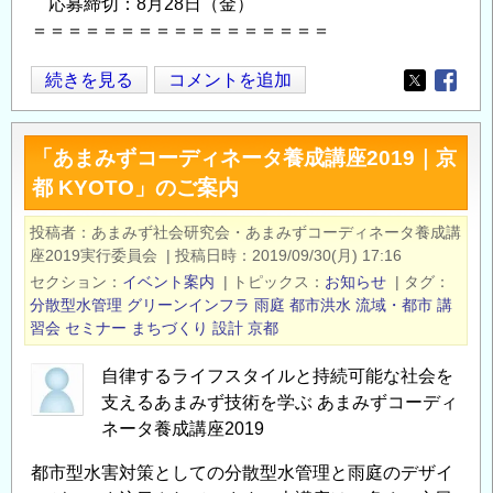
応募締切：8月28日（金）
水
＝＝＝＝＝＝＝＝＝＝＝＝＝＝＝＝＝
の
好
グ
続きを見る
コメントを追加
循
Opens in
Opens
リ
環・
ー
10
「あまみずコーディネータ養成講座2019｜京
ン
年
都 KYOTO」のご案内
イ
の
ン
歩
投稿者
あまみず社会研究会・あまみずコーディネータ養成講
フ
み
座2019実行委員会
|
投稿日時
2019/09/30(月) 17:16
ラ
と
セクション
イベント案内
|
トピックス
お知らせ
|
タグ
ネ
分散型水管理
グリーンインフラ
雨庭
都市洪水
流域・都市
講
こ
ッ
習会
セミナー
まちづくり
設計
京都
れ
ト
か
自律するライフスタイルと持続可能な社会を
ワ
ら
支えるあまみず技術を学ぶ あまみずコーディ
ー
～
ネータ養成講座2019
ク
の
ジ
都市型水害対策としての分散型水管理と雨庭のデザイ
ャ