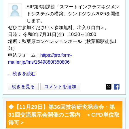
SIP第3期課題「スマートインフラマネジメン
トシステムの構築」シンポジウム2026を開催
します。
ぜひご参加ください＜参加無料、出入り自由＞。
日時： 令和8年7月31日(金) 10:30～18:00
場所：秋葉原コンベンションホール（秋葉原駅徒歩1
分）
申込フォーム：
https://pro.form-
mailer.jp/fms/1649880f350806
....続きを読む
SIP
続きを見る
コメントを追加
Opens in
Opens
第
3
◆【11月29日】第36回技術研究発表会・第
期
31回交流展示会開催のご案内 ＜CPD単位取
課
得可＞
題