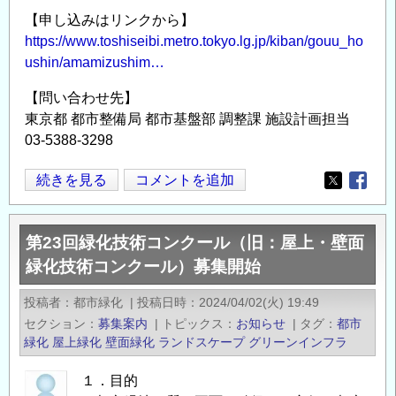
【申し込みはリンクから】
可
https://www.toshiseibi.metro.tokyo.lg.jp/kiban/gouu_ho
＞
ushin/amamizushim…
の
【問い合わせ先】
東京都 都市整備局 都市基盤部 調整課 施設計画担当
03-5388-3298
東
続きを見る
コメントを追加
Opens in
Opens
京
都
第23回緑化技術コンクール（旧：屋上・壁面
よ
緑化技術コンクール）募集開始
り
「雨
投稿者
都市緑化
|
投稿日時
2024/04/02(火) 19:49
水
セクション
募集案内
|
トピックス
お知らせ
|
タグ
都市
し
緑化
屋上緑化
壁面緑化
ランドスケープ
グリーンインフラ
み
こ
１．目的