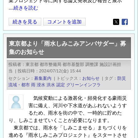
業プロジェクト等に関する論文発表及び報告と展示
の
....続きを読む
構
築」
◆【11
続きを見る
コメントを追加
シ
Opens in
Opens
月
ン
29
ポ
東京都より「雨水しみこみアンバサダー」募
日】
ジ
集のお知らせ
第
ウ
36
ム
投稿者
東京都 都市整備局 都市基盤部 調整課 施設計画担
回
2026
当
|
投稿日時
2024/07/12(金) 15:44
技
セクション
の
募集案内
|
トピックス
お知らせ
|
タグ
防災
術
流域・都市
雨
浸水
洪水
認定
グリーンインフラ
研
気候変動による激甚化・頻発化する豪雨災
究
害に備え、河川や下水道があふれないようす
発
るため、雨水を街の中で、一時的に貯めた
表
り、しみこませていくことが必要になります。
会・
東京都では、雨水を「しみこませる」まちづくりを
第
進める『雨水しみこみプロジェクト』をスタートさせ
31