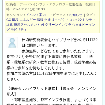
「ス
投稿者
アーバンインフラ・テクノロジー推進会議
|
投稿日
マ
時
2024/11/11(月) 20:33
ー
セクション
イベント案内
|
トピックス
お知らせ
|
タグ
ト
GX
環境
エネルギー
情報
交通
まちづくり
コンパクトシティ
イ
緑化
環境アセスメント
AI
グリーンインフラ
ウェルビーイン
グ
モビリティ
ン
フ
技術研究発表会をハイブリッド形式で11月29
ラ
日に開催いたします。
マ
参加無料、どなたでもご参加いただけます。
ネ
都市づくり分野に関連する事業に携わる皆様、工学
ジ
系・環境系の研究・教育に携わる皆様、現役学生の皆
メ
様のご参加をお待ちしております。
ン
参加ご希望の方は11月22日午前中までにお申し込みく
ト
ださい。
シ
【発表会：ハイブリッド形式】【展示会：オンライン
ス
形式】
テ
・都市基盤施設、都市インフラ技術、まちづくり事
ム