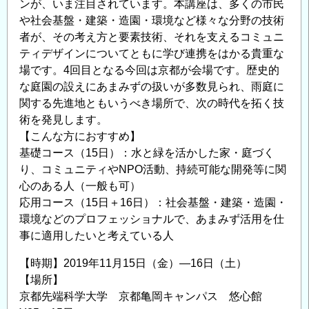
ンが、いま注目されています。本講座は、多くの市民
パ
や社会基盤・建築・造園・環境など様々な分野の技術
ン
者が、その考え方と要素技術、それを支えるコミュニ
開
ティデザインについてともに学び連携をはかる貴重な
催
場です。4回目となる今回は京都が会場です。歴史的
の
な庭園の設えにあまみずの扱いが多数見られ、雨庭に
関する先進地ともいうべき場所で、次の時代を拓く技
お
術を発見します。
知
【こんな方におすすめ】
ら
基礎コース（15日）：水と緑を活かした家・庭づく
せ
り、コミュニティやNPO活動、持続可能な開発等に関
の
心のある人（一般も可）
応用コース（15日＋16日）：社会基盤・建築・造園・
環境などのプロフェッショナルで、あまみず活用を仕
事に適用したいと考えている人
【時期】2019年11月15日（金）―16日（土）
【場所】
京都先端科学大学 京都亀岡キャンパス 悠心館