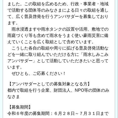
ました。この取組を広めるため、行政・事業者・地域
回
で活動する団体等のみなさまによる日々の取組を通し
交
て、広く普及啓発を行うアンバサダーを募集しており
流
ます。
展
雨水浸透ますや雨水タンクの設置や活用、敷地での
示
雨庭づくり等も含めて雨水をうまく使い豪雨災害に備
会
えていくことを広く取組として含めています。
開
こうした各自の取組や周りに拡げる普及啓発活動な
催
どを一緒に取り組んでいただける方に「雨水しみこみ
の
アンバサダー」として活動していただきたいと思って
ご
います。
案
ぜひとも、ご応募ください！
内
【アンバサダーとしての募集対象となる方】
＜
都内で取組を行う企業、財団法人、NPO等の団体のみ
CPD
なさま
単
位
【募集期間】
取
令和６年度の募集期間：６月２８日～７月３１日まで
得