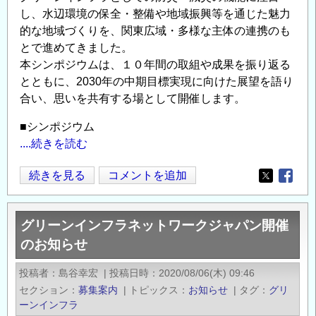
ン
し、水辺環境の保全・整備や地域振興等を通じた魅力
ク
的な地域づくりを、関東広域・多様な主体の連携のも
とで進めてきました。
ー
本シンポジウムは、１０年間の取組や成果を振り返る
ル）
とともに、2030年の中期目標実現に向けた展望を語り
募
合い、思いを共有する場として開催します。
集
開
■シンポジウム
始
....続きを読む
の
関
続きを見る
コメントを追加
Opens in
Opens
東
エ
グリーンインフラネットワークジャパン開催
コ
のお知らせ
ロ
ジ
投稿者
島谷幸宏
|
投稿日時
2020/08/06(木) 09:46
カ
セクション
募集案内
|
トピックス
お知らせ
|
タグ
グリ
ル・
ーンインフラ