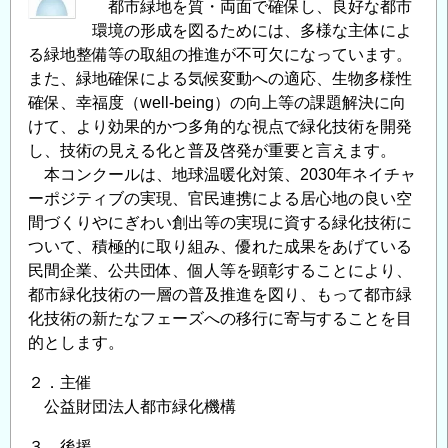
み
都市緑地を質・両面で確保し、良好な都市
ア
環境の形成を図るためには、多様な主体によ
る緑地整備等の取組の推進が不可欠になっています。
ン
また、緑地確保による気候変動への適応、生物多様性
バ
確保、幸福度（well-being）の向上等の課題解決に向
サ
けて、より効果的かつ多角的な視点で緑化技術を開発
ダ
し、技術の見える化と普及啓発が重要と言えます。
ー」
本コンクールは、地球温暖化対策、2030年ネイチャ
募
ーポジティブの実現、官民連携による居心地の良い空
集
間づくりやにぎわい創出等の実現に資する緑化技術に
の
ついて、積極的に取り組み、優れた成果をあげている
お
民間企業、公共団体、個人等を顕彰することにより、
知
都市緑化技術の一層の普及推進を図り、もって都市緑
ら
化技術の新たなフェーズへの移行に寄与することを目
せ
的とします。
の
２．主催
公益財団法人都市緑化機構
３．後援