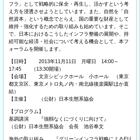
会
フラ」として戦略的に保全・再生し、活かすという考
2017
え方を浸透させようとしています。また、自然を「自
年
然資本」という概念でとらえ、国の重要な財産として
度
維持・強化するための取り組みも始めています。そこ
で、日本におけるこうしたインフラ整備の展開や、持
国
続可能な経済・社会について考える機会として、本フ
際
ォーラムを開催します。
シ
ン
【日時】 2013年11月11日 月曜日 14:00～
ポ
17:45 （13:30開場）
ジ
【会場】 文京シビックホール 小ホール （東京
ウ
都文京区、東京メトロ丸ノ内・南北線後楽園駅ほか直
ム
結）
の
【主催】 （公財）日本生態系協会
ご
【プログラム】
案
基調講演 『強靱なくにづくりに向けて』
内
（公財）日本生態系協会 会長 池谷奉文
の
海外の取り組み 『グリーンインフラ戦略によるEU