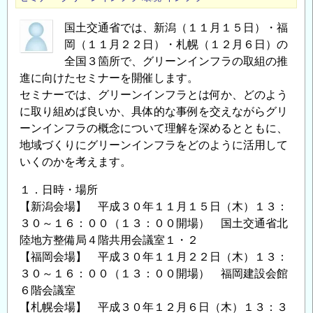
ネ
国土交通省では、新潟（１１月１５日）・福
ー
岡（１１月２２日）・札幌（１２月６日）の
タ
全国３箇所で、グリーンインフラの取組の推
養
進に向けたセミナーを開催します。
成
セミナーでは、グリーンインフラとは何か、どのよう
講
に取り組めば良いか、具体的な事例を交えながらグリ
座
ーンインフラの概念について理解を深めるとともに、
2019
地域づくりにグリーンインフラをどのように活用して
｜
いくのかを考えます。
京
都
１．日時・場所
KYOTO」
【新潟会場】 平成３０年１１月１５日（木）１３：
の
３０～１６：００（１３：００開場） 国土交通省北
陸地方整備局４階共用会議室１・２
ご
【福岡会場】 平成３０年１１月２２日（木）１３：
案
３０～１６：００（１３：００開場） 福岡建設会館
内
６階会議室
の
【札幌会場】 平成３０年１２月６日（木）１３：３