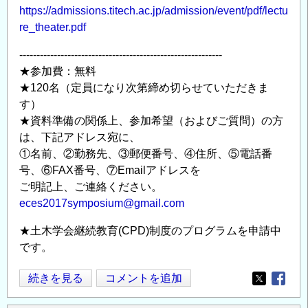
https://admissions.titech.ac.jp/admission/event/pdf/lectu
re_theater.pdf
-----------------------------------------------------------
★参加費：無料
★120名（定員になり次第締め切らせていただきま
す）
★資料準備の関係上、参加希望（およびご質問）の方
は、下記アドレス宛に、
①名前、②勤務先、③郵便番号、④住所、⑤電話番
号、⑥FAX番号、⑦Emailアドレスを
ご明記上、ご連絡ください。
eces2017symposium@gmail.com
★土木学会継続教育(CPD)制度のプログラムを申請中
です。
【グ
続きを見る
コメントを追加
Opens in
Opens
リ