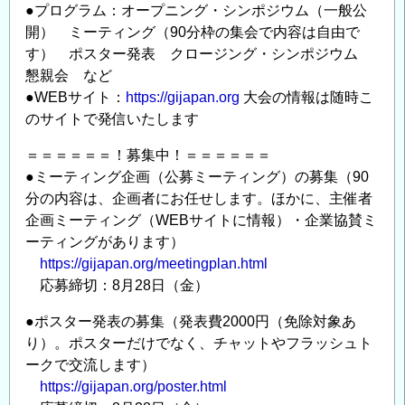
空
●プログラム：オープニング・シンポジウム（一般公
に
開） ミーティング（90分枠の集会で内容は自由で
コ
す） ポスター発表 クロージング・シンポジウム
ウ
懇親会 など
ノ
●WEBサイト：
https://gijapan.org
大会の情報は随時こ
ト
のサイトで発信いたします
リ
＝＝＝＝＝＝！募集中！＝＝＝＝＝＝
と
●ミーティング企画（公募ミーティング）の募集（90
ト
分の内容は、企画者にお任せします。ほかに、主催者
キ
企画ミーティング（WEBサイトに情報）・企業協賛ミ
が
ーティングがあります）
舞
https://gijapan.org/meetingplan.html
う！
応募締切：8月28日（金）
～
環
●ポスター発表の募集（発表費2000円（免除対象あ
境
り）。ポスターだけでなく、チャットやフラッシュト
と
ークで交流します）
治
https://gijapan.org/poster.html