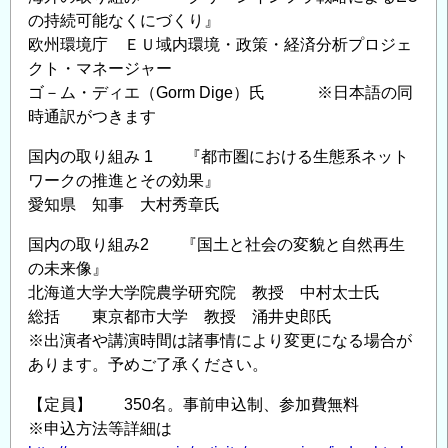
の持続可能なくにづくり』
欧州環境庁 ＥＵ域内環境・政策・経済分析プロジェ
クト・マネージャー
ゴ－ム・ディエ（Gorm Dige）氏 ※日本語の同
時通訳がつきます
国内の取り組み 1 『都市圏における生態系ネット
ワークの推進とその効果』
愛知県 知事 大村秀章氏
国内の取り組み2 『国土と社会の変貌と自然再生
の未来像』
北海道大学大学院農学研究院 教授 中村太士氏
総括 東京都市大学 教授 涌井史郎氏
※出演者や講演時間は諸事情により変更になる場合が
あります。予めご了承ください。
【定員】 350名。事前申込制、参加費無料
※申込方法等詳細は