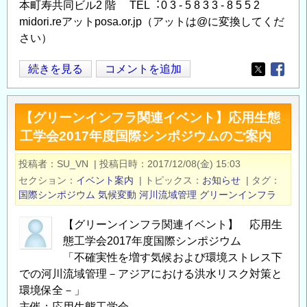
本町寿共同ビル2 階 TEL︓0 3 - 5 8 3 3 - 8 5 5 2
midori.reアットposa.or.jp（アットは@に変換してくだ
さい）
グ
続きを見る
コメントを追加
Opens in
Opens
リ
ー
【グリーンインフラ関連イベント】応用生態
ン
工学会2017年度国際シンポジウムのご案内
イ
ン
投稿者
SU_VN
|
投稿日時
2017/12/08(金) 15:03
フ
セクション
イベント案内
|
トピックス
お知らせ
|
タグ
ラ
国際シンポジウム
気候変動
河川流域管理
グリーンインフラ
推
進
【グリーンインフラ関連イベント】 応用生
セ
態工学会2017年度国際シンポジウム
ミ
「不確実性を増す気候および環境ストレス下
での河川流域管理－アジアにおける洪水リスク対策と
ナ
環境保全－」
ー
主催：応用生態工学会