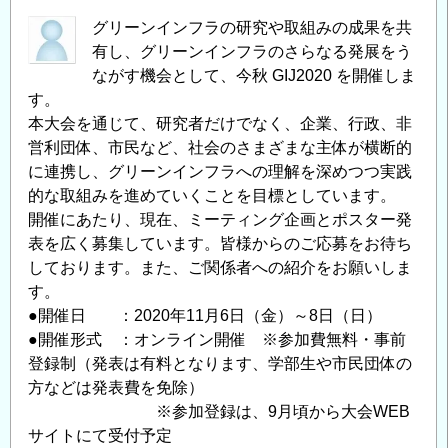
ネ
ッ
グリーンインフラの研究や取組みの成果を共
ト
有し、グリーンインフラのさらなる発展をう
ワ
ながす機会として、今秋 GIJ2020 を開催しま
す。
ー
本大会を通じて、研究者だけでなく、企業、行政、非
ク
営利団体、市民など、社会のさまざまな主体が横断的
10
に連携し、グリーンインフラへの理解を深めつつ実践
周
的な取組みを進めていくことを目標としています。
年
開催にあたり、現在、ミーティング企画とポスター発
シ
表を広く募集しています。皆様からのご応募をお待ち
ン
しております。また、ご関係者への紹介をお願いしま
ポ
す。
ジ
●開催日 ：2020年11月6日（金）～8日（日）
ウ
●開催形式 ：オンライン開催 ※参加費無料・事前
ム
登録制（発表は有料となります、学部生や市民団体の
関
方などは発表費を免除）
東
※参加登録は、9月頃から大会WEB
の
サイトにて受付予定