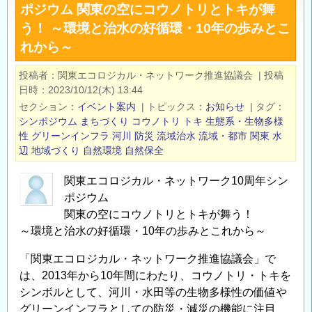
ポジウム 関東の空にコウノトリとトキが舞
化
う！ ～環境と治水の好循環・10年の歩みとこ
技
れから～
術
コ
投稿者
関東エコロジカル・ネットワーク推進協議会
|
投稿
ン
日時
2023/10/12(木) 13:44
ク
セクション
イベント案内
|
トピックス
お知らせ
|
タグ
ー
シンポジウム
まちづくり
コウノトリ
トキ
生態系・生物多様
ル
性
グリーンインフラ
河川
防災
流域治水
流域・都市
関東
水
（旧：
辺
地域づくり
自然環境
自然保全
屋
関東エコロジカル・ネットワーク10周年シン
上・
ポジウム
壁
関東の空にコウノトリとトキが舞う！
面
～環境と治水の好循環・10年の歩みとこれから～
緑
化
「関東エコロジカル・ネットワーク推進協議会」で
技
は、2013年から10年間にわたり、コウノトリ・トキを
術
シンボルとして、河川・水田等の生物多様性の価値や
コ
グリーンインフラとしての防災・減災の機能に注目