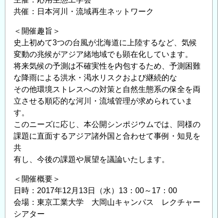
の
共催：日本河川・流域再生ネットワーク
＜開催趣旨＞
史上初めて3つの台風が北海道に上陸するなど、気候
変動の兆候がアジア緒地域でも顕在化しています。
将来気候の予測は不確実性を内包するため、予測困難
な降雨による洪水・渇水リスクおよび継続的な
その他環境ストレスへの対策と自然生態系の保全を両
立させる順応的な河川・流域管理が求められていま
す。
このニーズに応じ、本公開シンポジウムでは、同様の
課題に直面するアジア諸外国と合わせて事例・知見を
共
有し、今後の課題や展望を議論いたします。
＜開催概要＞
日時：2017年12月13日（水）13：00～17：00
会場：東京工業大学 大岡山キャンパス レクチャー
シアター