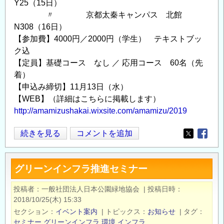
Y25（15日）
〃 京都太秦キャンパス 北館
N308（16日）
【参加費】4000円／2000円（学生） テキストブッ
ク込
【定員】基礎コース なし ／ 応用コース 60名（先
着）
【申込み締切】11月13日（水）
【WEB】（詳細はこちらに掲載します）
http://amamizushakai.wixsite.com/amamizu/2019
「あ
続きを見る
コメントを追加
Opens in
Opens
ま
み
グリーンインフラ推進セミナー
ず
コ
投稿者
一般社団法人日本公園緑地協会
|
投稿日時
ー
2018/10/25(木) 15:33
デ
セクション
イベント案内
|
トピックス
お知らせ
|
タグ
ィ
セミナー
グリーンインフラ
環境
インフラ