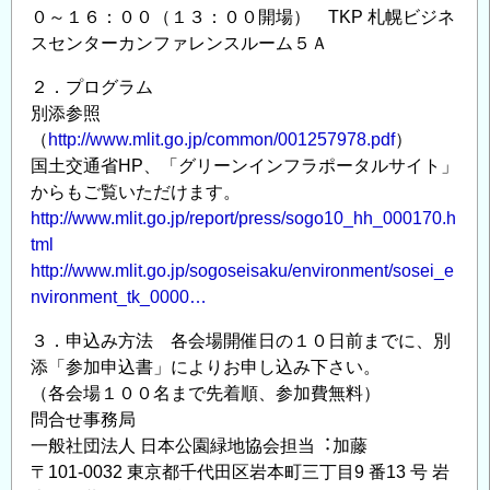
０～１６：００（１３：００開場） TKP 札幌ビジネ
スセンターカンファレンスルーム５Ａ
２．プログラム
別添参照
（
http://www.mlit.go.jp/common/001257978.pdf
）
国土交通省HP、「グリーンインフラポータルサイト」
からもご覧いただけます。
http://www.mlit.go.jp/report/press/sogo10_hh_000170.h
tml
http://www.mlit.go.jp/sogoseisaku/environment/sosei_e
nvironment_tk_0000…
３．申込み方法 各会場開催日の１０日前までに、別
添「参加申込書」によりお申し込み下さい。
（各会場１００名まで先着順、参加費無料）
問合せ事務局
⼀般社団法⼈ ⽇本公園緑地協会担当︓加藤
〒101-0032 東京都千代⽥区岩本町三丁⽬9 番13 号 岩