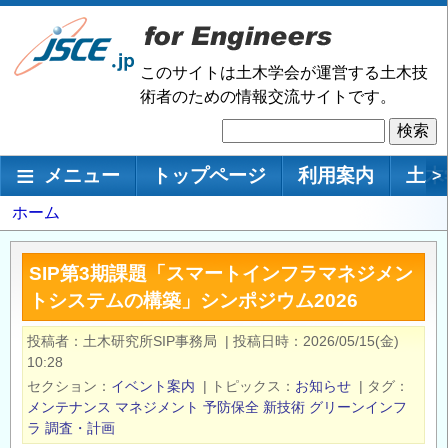
メ
イ
ン
このサイトは土木学会が運営する土木技
コ
術者のための情報交流サイトです。
ン
検
テ
索
ン
メインナビゲーション
メニュー
トップページ
利用案内
土木
>
ツ
に
パ
ホーム
移
ン
動
く
SIP第3期課題「スマートインフラマネジメン
ず
トシステムの構築」シンポジウム2026
投稿者
土木研究所SIP事務局
|
投稿日時
2026/05/15(金)
10:28
セクション
イベント案内
|
トピックス
お知らせ
|
タグ
メンテナンス
マネジメント
予防保全
新技術
グリーンインフ
ラ
調査・計画