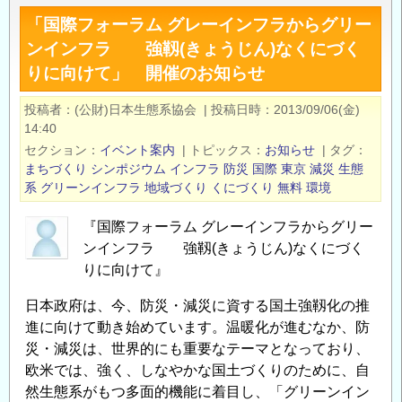
ー
「国際フォーラム グレーインフラからグリー
ン
ンインフラ 強靱(きょうじん)なくにづく
イ
りに向けて」 開催のお知らせ
ン
フ
投稿者
(公財)日本生態系協会
|
投稿日時
2013/09/06(金)
ラ
14:40
関
セクション
イベント案内
|
トピックス
お知らせ
|
タグ
連
まちづくり
シンポジウム
インフラ
防災
国際
東京
減災
生態
イ
系
グリーンインフラ
地域づくり
くにづくり
無料
環境
ベ
『国際フォーラム グレーインフラからグリー
ン
ンインフラ 強靱(きょうじん)なくにづく
ト】
りに向けて』
応
用
日本政府は、今、防災・減災に資する国土強靱化の推
生
進に向けて動き始めています。温暖化が進むなか、防
態
災・減災は、世界的にも重要なテーマとなっており、
工
欧米では、強く、しなやかな国土づくりのために、自
学
然生態系がもつ多面的機能に着目し、「グリーンイン