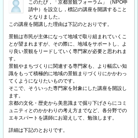
ち
このたび，「京都景観フォーラム」（NPO申
と
請中）を設立し，標記の講座を開講すること
川
となりました。
この講座を開講した理由は下記のとおりです。
の
あ
景観は市民が主体になって地域で取り組まれていくこ
ゆ
とが望まれますが、その際に、地域をサポートし、よ
み」
り良い景観をリードしていく専門家が必要と思われま
開
す。
催
景観やまちづくりに関連する専門家も、より幅広い知
の
識をもって積極的に地域の景観まりづくりにかかわっ
お
てくようになりたいものです。
知
そこで、そういった専門家を対象にした講座を開設し
ら
ます。
せ
京都の文化・歴史から美意識まで掘り下げさらにコミ
の
ュニティとのかかわりの考え方までなど、各分野での
エキスパートを講師にお迎えして、勉強します。
詳細は下記のとおりです。