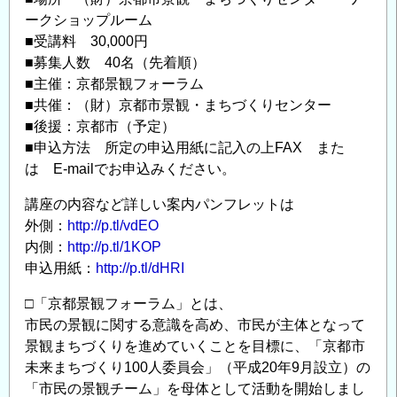
ークショップルーム
■受講料 30,000円
■募集人数 40名（先着順）
■主催：京都景観フォーラム
■共催：（財）京都市景観・まちづくりセンター
■後援：京都市（予定）
■申込方法 所定の申込用紙に記入の上FAX また
は E-mailでお申込みください。
講座の内容など詳しい案内パンフレットは
外側：
http://p.tl/vdEO
内側：
http://p.tl/1KOP
申込用紙：
http://p.tl/dHRI
□「京都景観フォーラム」とは、
市民の景観に関する意識を高め、市民が主体となって
景観まちづくりを進めていくことを目標に、「京都市
未来まちづくり100人委員会」（平成20年9月設立）の
「市民の景観チーム」を母体として活動を開始しまし