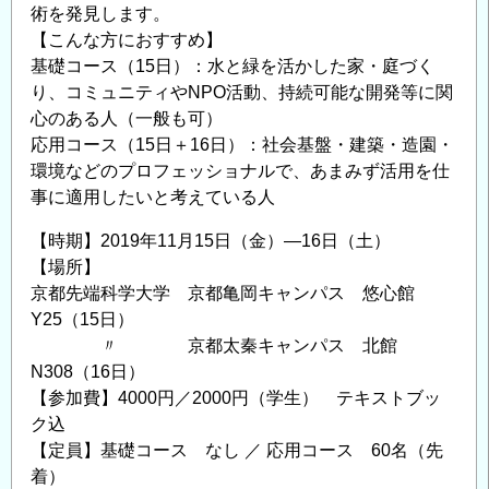
術を発見します。
要
【こんな方におすすめ】
因
基礎コース（15日）：水と緑を活かした家・庭づく
を
り、コミュニティやNPO活動、持続可能な開発等に関
考
心のある人（一般も可）
え
応用コース（15日＋16日）：社会基盤・建築・造園・
る」
環境などのプロフェッショナルで、あまみず活用を仕
の
事に適用したいと考えている人
【時期】2019年11月15日（金）―16日（土）
【場所】
京都先端科学大学 京都亀岡キャンパス 悠心館
Y25（15日）
〃 京都太秦キャンパス 北館
N308（16日）
【参加費】4000円／2000円（学生） テキストブッ
ク込
【定員】基礎コース なし ／ 応用コース 60名（先
着）