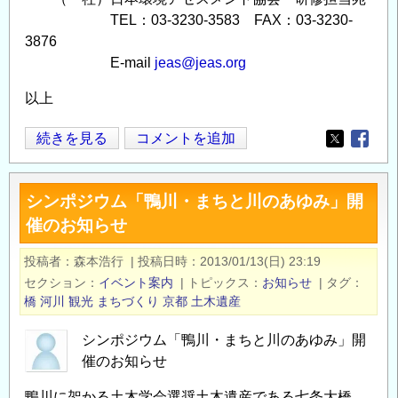
TEL：03-3230-3583 FAX：03-3230-
3876
E-mail
jeas@jeas.org
以上
環
続きを見る
コメントを追加
Opens in
Opens
境
省
シンポジウム「鴨川・まちと川のあゆみ」開
主
催のお知らせ
催
「環
投稿者
森本浩行
|
投稿日時
2013/01/13(日) 23:19
境
セクション
イベント案内
|
トピックス
お知らせ
|
タグ
ア
橋
河川
観光
まちづくり
京都
土木遺産
セ
ス
シンポジウム「鴨川・まちと川のあゆみ」開
メ
催のお知らせ
ン
鴨川に架かる土木学会選奨土木遺産である七条大橋