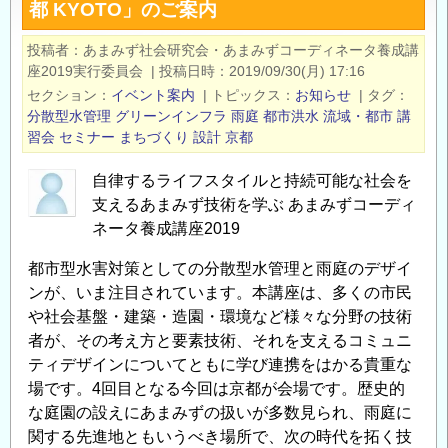
都 KYOTO」のご案内
づ
く
投稿者
あまみず社会研究会・あまみずコーディネータ養成講
り
座2019実行委員会
|
投稿日時
2019/09/30(月) 17:16
史
セクション
イベント案内
|
トピックス
お知らせ
|
タグ
連
分散型水管理
グリーンインフラ
雨庭
都市洪水
流域・都市
講
続
習会
セミナー
まちづくり
設計
京都
講
自律するライフスタイルと持続可能な社会を
座
支えるあまみず技術を学ぶ あまみずコーディ
「近
ネータ養成講座2019
代
の
都市型水害対策としての分散型水管理と雨庭のデザイ
都
ンが、いま注目されています。本講座は、多くの市民
市
や社会基盤・建築・造園・環境など様々な分野の技術
水
者が、その考え方と要素技術、それを支えるコミュニ
害
ティデザインについてともに学び連携をはかる貴重な
と
場です。4回目となる今回は京都が会場です。歴史的
そ
な庭園の設えにあまみずの扱いが多数見られ、雨庭に
関する先進地ともいうべき場所で、次の時代を拓く技
の