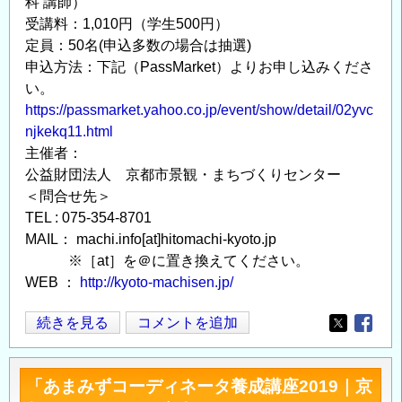
科 講師）
受講料：1,010円（学生500円）
定員：50名(申込多数の場合は抽選)
申込方法：下記（PassMarket）よりお申し込みくださ
い。
https://passmarket.yahoo.co.jp/event/show/detail/02yvc
njkekq11.html
主催者：
公益財団法人 京都市景観・まちづくりセンター
＜問合せ先＞
TEL : 075-354-8701
MAIL： machi.info[at]hitomachi-kyoto.jp
※［at］を＠に置き換えてください。
WEB ：
http://kyoto-machisen.jp/
京
続きを見る
コメントを追加
Opens in
Opens
の
ま
「あまみずコーディネータ養成講座2019｜京
ち