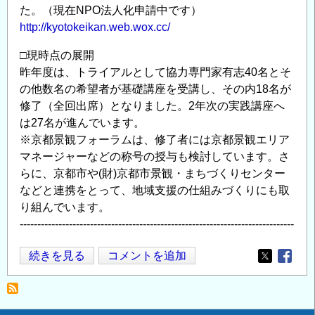
た。（現在NPO法人化申請中です）
http://kyotokeikan.web.wox.cc/
□現時点の展開
昨年度は、トライアルとして協力専門家有志40名とそ
の他数名の希望者が基礎講座を受講し、その内18名が
修了（全回出席）となりました。2年次の実践講座へ
は27名が進んでいます。
※京都景観フォーラムは、修了者には京都景観エリア
マネージャーなどの称号の授与も検討しています。さ
らに、京都市や(財)京都市景観・まちづくりセンター
などと連携をとって、地域支援の仕組みづくりにも取
り組んでいます。
------------------------------------------------------------------------------
『平
続きを見る
コメントを追加
Opens in
Opens
成
23
年