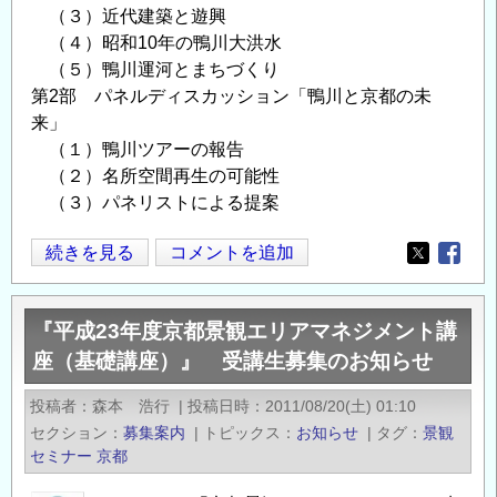
（３）近代建築と遊興
（４）昭和10年の鴨川大洪水
（５）鴨川運河とまちづくり
第2部 パネルディスカッション「鴨川と京都の未
来」
（１）鴨川ツアーの報告
（２）名所空間再生の可能性
（３）パネリストによる提案
シ
続きを見る
コメントを追加
Opens in
Opens
ン
ポ
『平成23年度京都景観エリアマネジメント講
ジ
座（基礎講座）』 受講生募集のお知らせ
ウ
ム
投稿者
森本 浩行
|
投稿日時
2011/08/20(土) 01:10
「鴨
セクション
募集案内
|
トピックス
お知らせ
|
タグ
景観
川・
セミナー
京都
ま