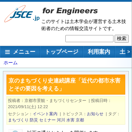
メ
イ
ン
このサイトは土木学会が運営する土木技
コ
術者のための情報交流サイトです。
ン
検
テ
索
ン
メインナビゲーション
メニュー
トップページ
利用案内
土木
>
ツ
に
パ
ホーム
移
ン
動
く
京のまちづくり史連続講座「近代の都市水害
ず
とその要因を考える」
投稿者
京都市景観・まちづくりセンター
|
投稿日時
2021/09/11(土) 12:22
セクション
イベント案内
|
トピックス
お知らせ
|
タグ
まちづくり
防災
セミナー
河川
水害
京都