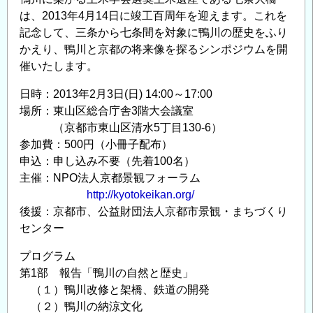
ト
は、2013年4月14日に竣工百周年を迎えます。これを
研
記念して、三条から七条間を対象に鴨川の歴史をふり
修
かえり、鴨川と京都の将来像を探るシンポジウムを開
会」
催いたします。
の
お
日時：2013年2月3日(日) 14:00～17:00
知
場所：東山区総合庁舎3階大会議室
（京都市東山区清水5丁目130-6）
ら
参加費：500円（小冊子配布）
せ
申込：申し込み不要（先着100名）
の
主催：NPO法人京都景観フォーラム
http://kyotokeikan.org/
後援：京都市、公益財団法人京都市景観・まちづくり
センター
プログラム
第1部 報告「鴨川の自然と歴史」
（１）鴨川改修と架橋、鉄道の開発
（２）鴨川の納涼文化