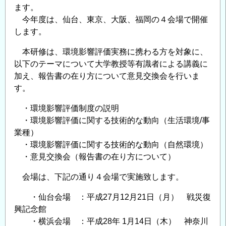
座
ます。
2019
今年度は、仙台、東京、大阪、福岡の４会場で開催
｜
します。
京
本研修は、環境影響評価実務に携わる方を対象に、
都
以下のテーマについて大学教授等有識者による講義に
KYOTO」
加え、報告書の在り方について意見交換会を行いま
の
す。
ご
案
・環境影響評価制度の説明
内
・環境影響評価に関する技術的な動向（生活環境/事
の
業種）
・環境影響評価に関する技術的な動向（自然環境）
・意見交換会（報告書の在り方について）
会場は、下記の通り４会場で実施致します。
・仙台会場 ：平成27月12月21日（月） 戦災復
興記念館
・横浜会場 ：平成28年 1月14日（木） 神奈川