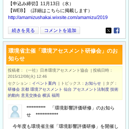
【申込み締切】11月13日（水）
【WEB】（詳細はこちらに掲載します）
http://amamizushakai.wixsite.com/amamizu/2019
「あ
続きを見る
コメントを追加
Opens in
Opens
ま
み
環境省主催「環境アセスメント研修会」のお
ず
知らせ
コ
ー
投稿者
（一社）日本環境アセスメント協会
|
投稿日時
デ
2015/12/08(火) 12:46
ィ
セクション
イベント案内
|
トピックス
お知らせ
|
タグ
ネ
研修会
京都
環境アセスメント
仙台
アセスメント法制度
技術
ー
的動向
意見交換会
横浜
福岡
タ
*********** 「環境影響評価研修」のお知ら
養
せ *************
成
講
今年度も環境省主催「環境影響評価研修」を開催し