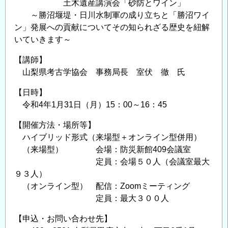
土木遺産講演会「砂防とワイン」
訂
～勝沼堰堤・日川水制軍の成り立ちと「勝沼ワイ
し、
ン」発展への貢献についてその知られざる歴史を紐解
新
いていきます～
た
に
【講師】
WEB
山梨県考古学協会 事務局長 室伏 徹 氏
サ
【日時】
イ
令和4年1月31日（月）15：00～16：45
ト
を
【開催方法・場所等】
開
ハイブリッド形式（来場型＋オンライン型併用）
設！
（来場型） 会場：防災新館409会議室
の
定員：会場５０人（会議室最大
９３人）
（オンライン型） 配信：Zoomミーティング
定員：最大３００人
【申込・お問い合わせ先】