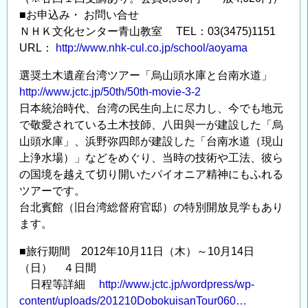
■お申込み・ お問い合せ
ＮＨＫ文化センター青山教室 TEL：03(3475)1151
URL：
http://www.nhk-cul.co.jp/school/aoyama
選奨土木遺産台湾ツアー「烏山頭水庫と台南水道」
http://www.jctc.jp/50th/50th-movie-3-2
日本統治時代、台湾の民生向上に尽力し、今でも地元
で敬愛されている土木技師、八田與一が建設した「烏
山頭水庫」、浜野弥四郎が建設した「台南水道（現山
上浄水場）」などをめぐり、当時の技術や工法、彼ら
の国境を越えて切り開いたパイオニア精神にもふれる
ツアーです。
台北賓館（旧台湾総督府官邸）の特別開放見学もあり
ます。
■旅行期間 2012年10月11日（木）～10月14日
（日） ４日間
日程等詳細
http://www.jctc.jp/wordpress/wp-
content/uploads/201210DobokuisanTour060…