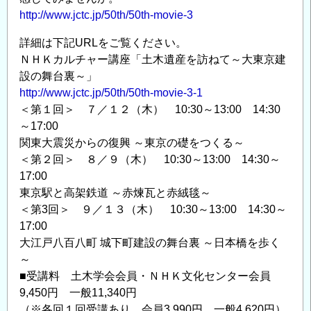
http://www.jctc.jp/50th/50th-movie-3
催
の
詳細は下記URLをご覧ください。
お
ＮＨＫカルチャー講座「土木遺産を訪ねて～大東京建
知
設の舞台裏～」
ら
http://www.jctc.jp/50th/50th-movie-3-1
せ
＜第１回＞ ７／１２（木） 10:30～13:00 14:30
の
～17:00
関東大震災からの復興 ～東京の礎をつくる～
＜第２回＞ ８／９（木） 10:30～13:00 14:30～
17:00
東京駅と高架鉄道 ～赤煉瓦と赤絨毯～
＜第3回＞ ９／１３（木） 10:30～13:00 14:30～
17:00
大江戸八百八町 城下町建設の舞台裏 ～日本橋を歩く
～
■受講料 土木学会会員・ＮＨＫ文化センター会員
9,450円 一般11,340円
（※各回１回受講あり。会員3,990円 一般4,620円）