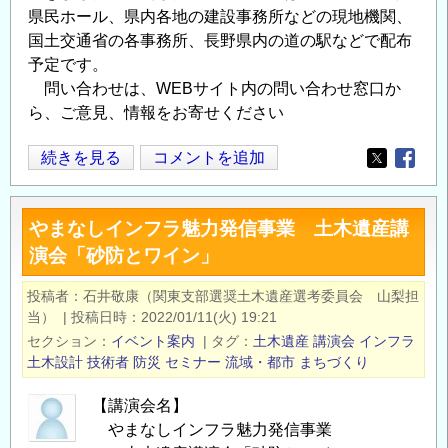
県民ホール、県内各地の建設事務所などの現地機関、
国土交通省の各事務所、長野県内の道の駅などで配布
予定です。
問い合わせは、WEBサイト内の問い合わせ窓口か
ら、ご意見、情報をお寄せください
“信
続きを見る
コメントを追加
Opens in
Opens
州
の
やまなしインフラ魅力発信事業 土木遺産講
土
演会「砂防とワイン」
木
魅
投稿者
石井敬康（関東支部選奨土木遺産選考委員会 山梨担
力
当）
|
投稿日時
2022/01/11(火) 19:21
の
セクション
イベント案内
|
タグ
土木遺産
講演会
インフラ
マ
土木設計
技術者
防災
セミナー
流域・都市
まちづくり
ッ
【講演会名】
プ”を
やまなしインフラ魅力発信事業
改