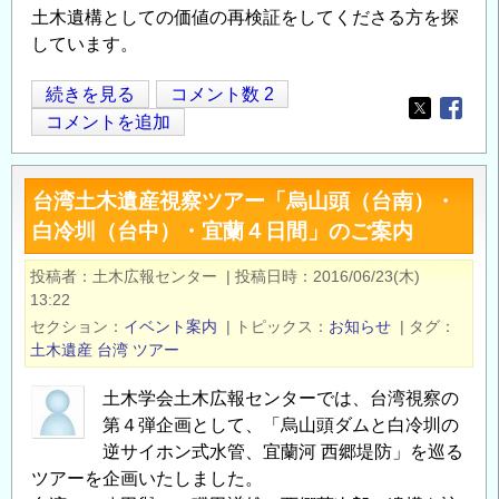
土木遺構としての価値の再検証をしてくださる方を探
しています。
鎌
続きを見る
コメント数 2
Opens in
Opens
倉
コメントを追加
時
代
台湾土木遺産視察ツアー「烏山頭（台南）・
よ
白冷圳（台中）・宜蘭４日間」のご案内
り
存
投稿者
土木広報センター
|
投稿日時
2016/06/23(木)
在
13:22
す
セクション
イベント案内
|
トピックス
お知らせ
|
タグ
る
土木遺産
台湾
ツアー
人
土木学会土木広報センターでは、台湾視察の
工
第４弾企画として、「烏山頭ダムと白冷圳の
横
逆サイホン式水管、宜蘭河 西郷堤防」を巡る
穴
ツアーを企画いたしました。
洞