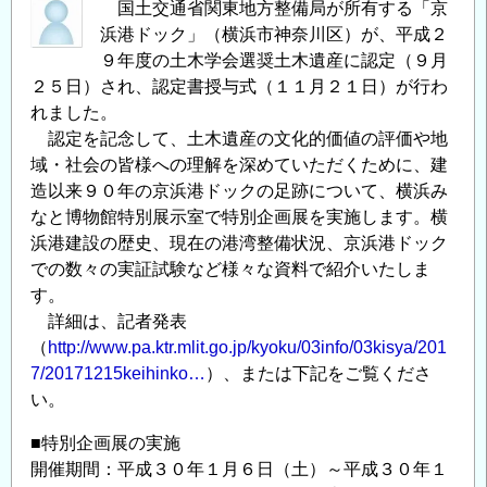
国土交通省関東地方整備局が所有する「京
「杜
浜港ドック」（横浜市神奈川区）が、平成２
の
９年度の土木学会選奨土木遺産に認定（９月
都
２５日）され、認定書授与式（１１月２１日）が行わ
れ
れました。
ん
認定を記念して、土木遺産の文化的価値の評価や地
が
域・社会の皆様への理解を深めていただくために、建
下
造以来９０年の京浜港ドックの足跡について、横浜み
水
なと博物館特別展示室で特別企画展を実施します。横
洞
浜港建設の歴史、現在の港湾整備状況、京浜港ドック
窟」
での数々の実証試験など様々な資料で紹介いたしま
PR
す。
動
詳細は、記者発表
画
（
http://www.pa.ktr.mlit.go.jp/kyoku/03info/03kisya/201
を
7/20171215keihinko…
）、または下記をご覧くださ
公
い。
開
■特別企画展の実施
し
開催期間：平成３０年１月６日（土）～平成３０年１
ま