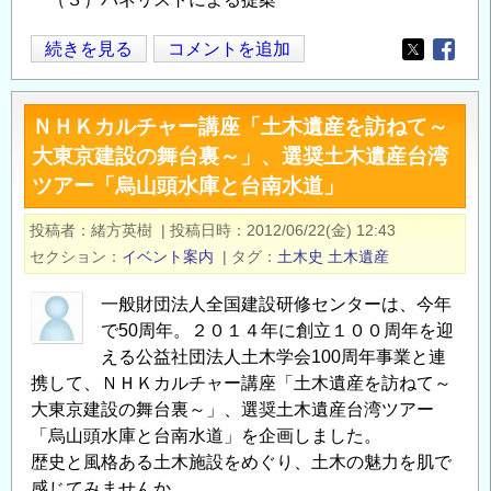
シ
続きを見る
コメントを追加
Opens in
Opens
ン
ポ
ＮＨＫカルチャー講座「土木遺産を訪ねて～
ジ
大東京建設の舞台裏～」、選奨土木遺産台湾
ウ
ツアー「烏山頭水庫と台南水道」
ム
「鴨
投稿者
緒方英樹
|
投稿日時
2012/06/22(金) 12:43
川・
セクション
イベント案内
|
タグ
土木史
土木遺産
ま
ち
一般財団法人全国建設研修センターは、今年
と
で50周年。２０１４年に創立１００周年を迎
川
える公益社団法人土木学会100周年事業と連
の
携して、ＮＨＫカルチャー講座「土木遺産を訪ねて～
あ
大東京建設の舞台裏～」、選奨土木遺産台湾ツアー
ゆ
「烏山頭水庫と台南水道」を企画しました。
み」
歴史と風格ある土木施設をめぐり、土木の魅力を肌で
開
感じてみませんか。