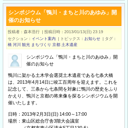
蘭
遺
４
シンポジウム「鴨川・まちと川のあゆみ」開
産
日
催のお知らせ
「利
間」
根
の
投稿者
森本浩行
|
投稿日時
2013/01/13(日) 23:19
運
ご
セクション
イベント案内
|
トピックス
お知らせ
|
タグ
河」
橋
河川
観光
まちづくり
京都
土木遺産
案
の
内
シンポジウム「鴨川・まちと川のあゆみ」開
の
催のお知らせ
鴨川に架かる土木学会選奨土木遺産である七条大橋
は、2013年4月14日に竣工百周年を迎えます。これを
記念して、三条から七条間を対象に鴨川の歴史をふり
かえり、鴨川と京都の将来像を探るシンポジウムを開
催いたします。
日時：2013年2月3日(日) 14:00～17:00
場所：東山区総合庁舎3階大会議室
（京都市東山区清水5丁目130-6）