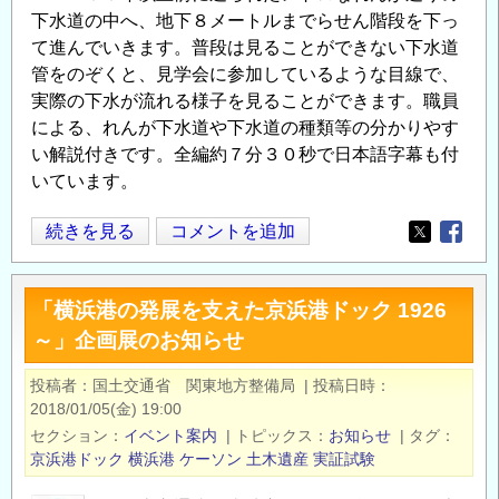
下水道の中へ、地下８メートルまでらせん階段を下っ
て進んでいきます。普段は見ることができない下水道
管をのぞくと、見学会に参加しているような目線で、
実際の下水が流れる様子を見ることができます。職員
による、れんが下水道や下水道の種類等の分かりやす
い解説付きです。全編約７分３０秒で日本語字幕も付
いています。
土
続きを見る
コメントを追加
Opens in
Opens
木
学
「横浜港の発展を支えた京浜港ドック 1926
会
～」企画展のお知らせ
選
奨
投稿者
国土交通省 関東地方整備局
|
投稿日時
土
2018/01/05(金) 19:00
木
セクション
イベント案内
|
トピックス
お知らせ
|
タグ
遺
京浜港ドック
横浜港
ケーソン
土木遺産
実証試験
産