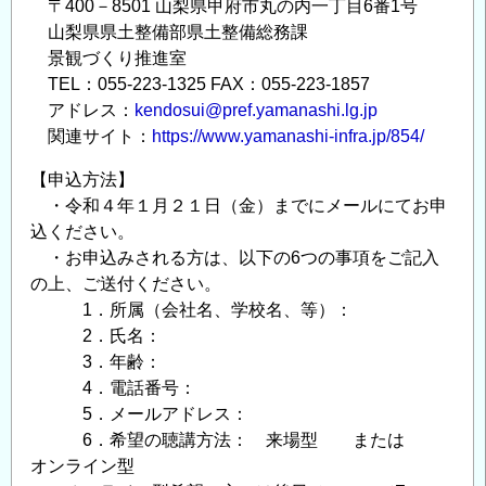
〒400－8501 山梨県甲府市丸の内一丁目6番1号
山梨県県土整備部県土整備総務課
景観づくり推進室
TEL：055-223-1325 FAX：055-223-1857
アドレス：
kendosui@pref.yamanashi.lg.jp
関連サイト：
https://www.yamanashi-infra.jp/854/
【申込方法】
・令和４年１月２１日（金）までにメールにてお申
込ください。
・お申込みされる方は、以下の6つの事項をご記入
の上、ご送付ください。
1．所属（会社名、学校名、等）：
2．氏名：
3．年齢：
4．電話番号：
5．メールアドレス：
6．希望の聴講方法： 来場型 または
オンライン型