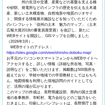
州の生活や交通、産業などの基盤を支える橋
や砂防、発電所などのインフラの歴史を伝える土木遺
産、新しい土木構造物、自然地形や地質のジオサイ
ト、関係する情報展示施設などを知っていただくため
のパンフレット「信州の土木 魅力のマップ」（土木
広報大賞2018の審査員賞受賞）を改訂し、新たに
WEBサイトを開設し、GISマップを公開しました
（2026年3月）。
WEBサイトのアドレス：
https://sites.google.com/view/shinshu-doboku-map/
お手元のパソコンやスマートフォンからWEBサイトへ
アクセスすると、詳しい情報（詳細な所在地、写真・
説明など）をご覧いただけます。掲載数は500箇所を
超えており、学校や地域での学習教材としてはもちろ
ん、地図情報を利用した現地訪問のガイドとしてな
ど、活用の場が広がります。
このマップの作成は、長野県建設部、県内の国土交通
省の各事務所、市町村、電力会社などのご協力をいた
だきました。印刷したパンフレットは、長野県庁１階