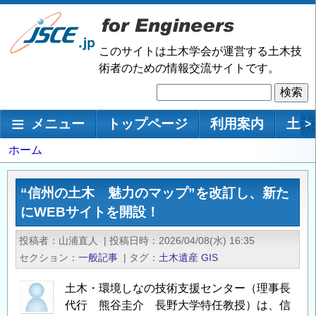
メ
イ
ン
このサイトは土木学会が運営する土木技
コ
術者のための情報交流サイトです。
ン
検
テ
索
ン
メインナビゲーション
メニュー
トップページ
利用案内
土木
>
ツ
に
パ
ホーム
移
ン
動
く
“信州の土木 魅力のマップ”を改訂し、新た
ず
にWEBサイトを開設！
投稿者
山浦直人
|
投稿日時
2026/04/08(水) 16:35
セクション
一般記事
|
タグ
土木遺産
GIS
土木・環境しなの技術支援センター（理事長
代行 熊谷圭介 長野大学特任教授）は、信