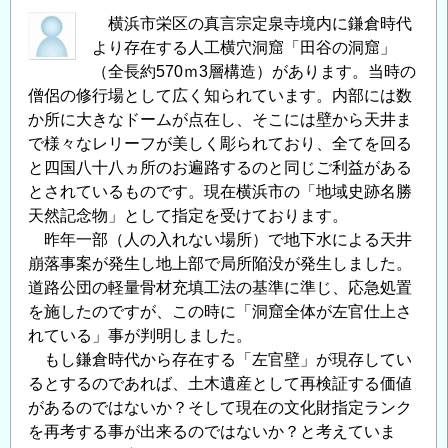
浜
横浜市栄区の真言宗定泉寺境内に鎌倉時代
より存在する人工横穴洞窟「田谷の洞窟」
港
（全長約570ｍ3層構造）があります。当時の
ド
僧侶の修行場として広く知られています。内部には数
ッ
か所に大きなドームが点在し、そこには壁から天井ま
ク
で様々なレリーフが美しく彫られており、全てを回る
1926
と四国八十八ヵ所のお遍路するのと同じご利益がある
～」
とされているものです。現在横浜市の「地域史跡名勝
企
天然記念物」として指定を受けております。
画
昨年一部（人の入れない場所）で地下水による天井
展
崩落事案が発生し地上部で局所陥没が発生しました。
の
道路公団の軽量骨材充填工法の基準に準じ、応急処置
お
を施したのですが、この時に「洞窟全体が左官仕上さ
知
れている」事が判明しました。
ら
もし鎌倉時代から存在する「左官壁」が現存してい
せ
るとするのであれば、土木遺産として再検証する価値
の
があるのではないか？そして現在の文化財指定ランク
を再考する事が出来るのではないか？と考えていま