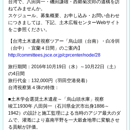
台湾で、八田與一・磯田謙雄・西郷菊次郎の遺構を訪
窟
ねてみませんか。
「田
スケジュール、募集概要、お申し込み・お問い合わせ
谷
につきましては、下記、土木広報センターWebサイト
の
をご参照ください。
洞
窟」
【台湾土木遺産視察ツアー「烏山頭（台南）・白冷圳
（横
（台中）・宜蘭４日間」のご案内】
浜
http://committees.jsce.or.jp/cprcenter/node/28
市）
旅行期間：2016年10月19日（水）～10月22日（土）
の
の4日間
土
旅行代金：132,000円（羽田空港発着）
木
台湾視察第４弾の特徴：
遺
産
■土木学会選奨土木遺産～「烏山頭水庫」視察
と
竣工1930年 八田與一（石川県金沢市出身1886～
し
1942）の設計と施工監理による当時のアジア最大のダ
て
ムで、灌漑により嘉南平野を一大穀倉地帯に変貌させ
の
る貢献が評価。