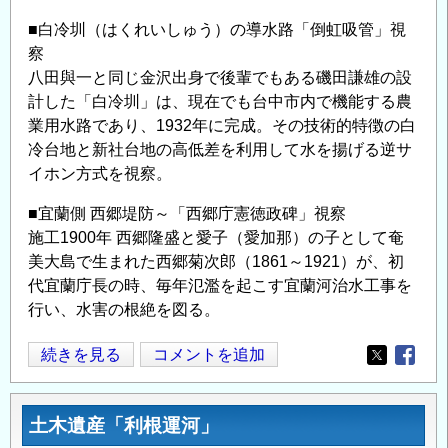
検
■白冷圳（はくれいしゅう）の導水路「倒虹吸管」視
証
察
を
八田與一と同じ金沢出身で後輩でもある磯田謙雄の設
し
計した「白冷圳」は、現在でも台中市内で機能する農
て
業用水路であり、1932年に完成。その技術的特徴の白
い
冷台地と新社台地の高低差を利用して水を揚げる逆サ
た
イホン方式を視察。
だ
■宜蘭側 西郷堤防～「西郷庁憲徳政碑」視察
け
施工1900年 西郷隆盛と愛子（愛加那）の子として奄
る
美大島で生まれた西郷菊次郎（1861～1921）が、初
専
代宜蘭庁長の時、毎年氾濫を起こす宜蘭河治水工事を
門
行い、水害の根絶を図る。
家
を
台
続きを見る
コメントを追加
探
Opens in
Opens
湾
し
土
て
土木遺産「利根運河」
木
い