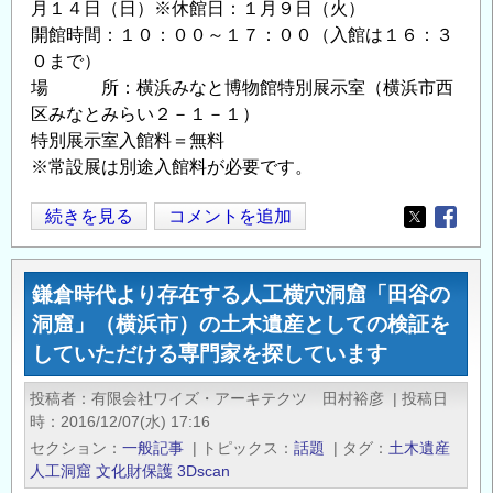
月１４日（日）※休館日：１月９日（火）
し
開館時間：１０：００～１７：００（入館は１６：３
た
０まで）
の
場 所：横浜みなと博物館特別展示室（横浜市西
区みなとみらい２－１－１）
特別展示室入館料＝無料
※常設展は別途入館料が必要です。
「横
続きを見る
コメントを追加
Opens in
Opens
浜
港
鎌倉時代より存在する人工横穴洞窟「田谷の
の
洞窟」（横浜市）の土木遺産としての検証を
発
していただける専門家を探しています
展
を
投稿者
有限会社ワイズ・アーキテクツ 田村裕彦
|
投稿日
支
時
2016/12/07(水) 17:16
え
セクション
一般記事
|
トピックス
話題
|
タグ
土木遺産
た
人工洞窟
文化財保護
3Dscan
京