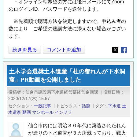
・オンライン型希望の方には後日メールにてZoom
のログインID、パスワードを送付します。
※先着順で聴講方法を決定しますので、申込み者の
数により ご希望の聴講方法に添えない場合がござい
ます。
や
続きを見る
コメントを追加
Opens in
Opens
ま
な
土木学会選奨土木遺産「杜の都れんが下水洞
し
窟」PR動画を公開しました
イ
ン
投稿者
仙台市建設局下水道経営部経営企画課
|
投稿日時
フ
2020/12/17(木) 15:57
ラ
セクション
一般記事
|
トピックス
話題
|
タグ
下水道
土
魅
木遺産
動画
マンホール
インフラ
力
仙台市内には明治３０年代に築造されたれん
発
が造りの下水道管が３カ所残っており、戦火
信