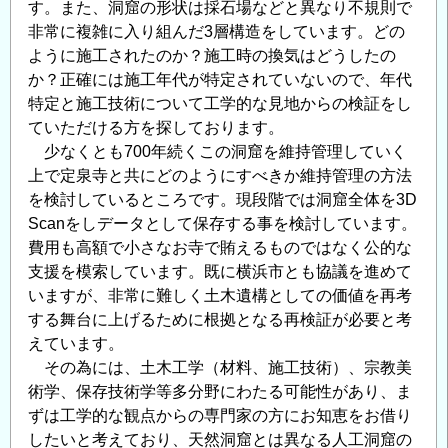
す。また、洞窟の形状は採石場などと異なり不規則で
非常に複雑に入り組んだ3層構造をしています。どの
ように施工されたのか？施工時の換気はどうしたの
か？正確には施工年代が特定されていないので、年代
特定と施工技術について工学的な見地からの検証をし
ていただける方を探しております。
少なくとも700年続くこの洞窟を維持管理していく
上で定泉寺と共にどのようにすべきか維持管理の方法
を検討しているところです。現段階では洞窟全体を3D
Scanをしデータとして保存する事を検討しています。
費用も高額で小さなお寺で賄えるものではなく公的な
支援を模索しています。既に横浜市とも協議を進めて
いますが、非常に難しく土木遺構としての価値を再考
する舞台に上げるために根拠となる再検証が必要と考
えています。
その為には、土木工学（材料、施工技術）、宗教美
術学、保存技術学等多分野にわたる可能性があり、ま
ずは工学的な観点からの専門家の方にお知恵をお借り
したいと考えており、天然洞窟とは異なる人工洞窟の