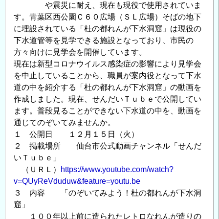
や震災に耐え、現在も現役で使用されていま
事
す。青葉区西公園Ｃ６０広場（ＳＬ広場）そばの地下
業
に埋設されている「杜の都れんが下水洞窟」は現役の
土
下水道管等を見学できる施設となっており、市民の
木
方々向けに見学会を開催しています。
遺
現在は新型コロナウイルス感染症の影響により見学会
産
を中止していることから、職員が案内役となって下水
講
道の中を紹介する「杜の都れんが下水洞窟」の動画を
演
作成しました。現在、せんだいＴｕｂｅで公開してい
会
ます。普段見ることができない下水道の中を、動画を
「砂
通じてのぞいてみませんか。
防
１ 公開日 １２月１５日（火）
と
２ 掲載場所 仙台市公式動画チャンネル「せんだ
ワ
いＴｕｂｅ」
イ
（ＵＲＬ）
https://www.youtube.com/watch?
ン」
v=QUyReVduduw&feature=youtu.be
の
３ 内容 「のぞいてみよう！杜の都れんが下水洞
窟」
１００年以上前に造られたレトロなれんが造りの