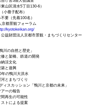
総合庁舎3階大会議室
区清水5丁目130-6）
円（小冊子配布）
不要（先着100名）
人京都景観フォーラム
ttp://kyotokeikan.org/
、公益財団法人京都市景観・まちづくりセンター
「鴨川の自然と歴史」
修と架橋、鉄道の開発
納涼文化
築と遊興
0年の鴨川大洪水
河とまちづくり
ルディスカッション「鴨川と京都の未来」
アーの報告
間再生の可能性
ストによる提案