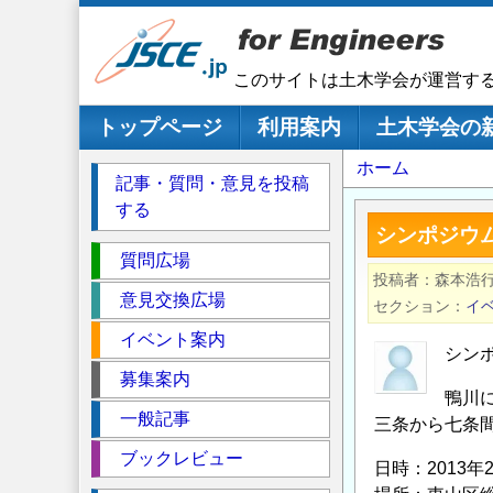
メ
イ
ン
このサイトは土木学会が運営す
コ
ン
メインナビゲーション
トップページ
利用案内
土木学会の
テ
パ
ホーム
ン
記事・質問・意見を投稿
ツ
ン
する
に
く
シンポジウ
移
セ
ず
質問広場
動
投稿者
森本浩
ク
意見交換広場
セクション
イ
シ
イベント案内
ョ
シン
ン
募集案内
鴨川
一般記事
三条から七条
ブックレビュー
日時：2013年2月