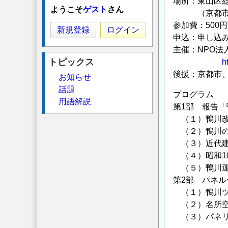
場所：東山区
ようこそ
ゲスト
さん
（京都市東山
参加費：500
新規登録
ログイン
申込：申し込み
主催：NPO法
トピックス
h
後援：京都市
お知らせ
話題
プログラム
用語解説
第1部 報告
（１）鴨川改
（２）鴨川の
（３）近代建
（４）昭和1
（５）鴨川運
第2部 パネ
（１）鴨川ツ
（２）名所空
（３）パネリ