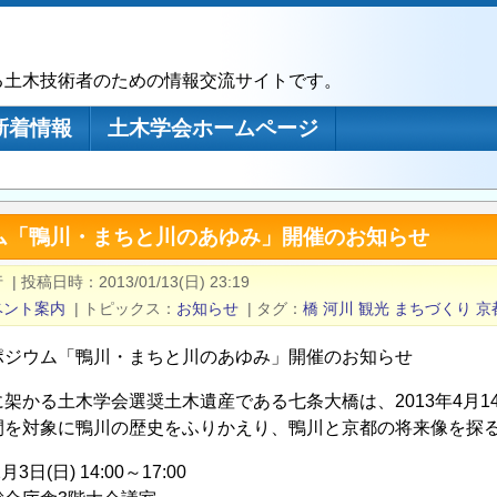
る土木技術者のための情報交流サイトです。
新着情報
土木学会ホームページ
ム「鴨川・まちと川のあゆみ」開催のお知らせ
行
|
投稿日時
2013/01/13(日) 23:19
ベント案内
|
トピックス
お知らせ
|
タグ
橋
河川
観光
まちづくり
京
ポジウム「鴨川・まちと川のあゆみ」開催のお知らせ
に架かる土木学会選奨土木遺産である七条大橋は、2013年4月
間を対象に鴨川の歴史をふりかえり、鴨川と京都の将来像を探
3日(日) 14:00～17:00