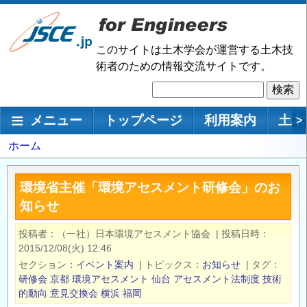
メ
イ
ン
このサイトは土木学会が運営する土木技
コ
術者のための情報交流サイトです。
ン
検
テ
索
ン
メインナビゲーション
メニュー
トップページ
利用案内
土木
>
ツ
に
パ
ホーム
移
ン
動
く
環境省主催「環境アセスメント研修会」のお
ず
知らせ
投稿者
（一社）日本環境アセスメント協会
|
投稿日時
2015/12/08(火) 12:46
セクション
イベント案内
|
トピックス
お知らせ
|
タグ
研修会
京都
環境アセスメント
仙台
アセスメント法制度
技術
的動向
意見交換会
横浜
福岡